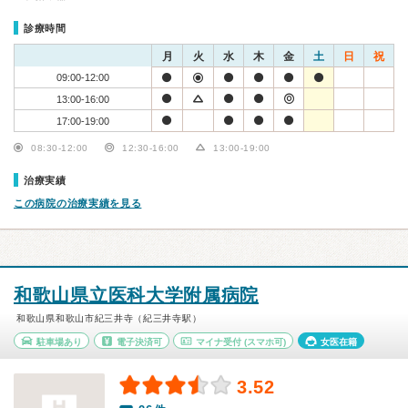
診療時間
月
火
水
木
金
土
日
祝
09:00-12:00
13:00-16:00
17:00-19:00
08:30-12:00
12:30-16:00
13:00-19:00
治療実績
この病院の治療実績を見る
和歌山県立医科大学附属病院
和歌山県和歌山市紀三井寺（紀三井寺駅）
駐車場あり
電子決済可
マイナ受付
(スマホ可)
女医在籍
3.52