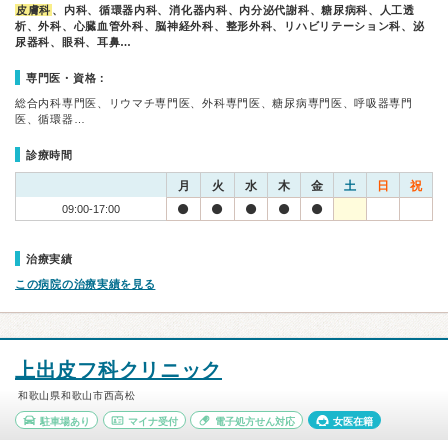
皮膚科
、内科、循環器内科、消化器内科、内分泌代謝科、糖尿病科、人工透
析、外科、心臓血管外科、脳神経外科、整形外科、リハビリテーション科、泌
尿器科、眼科、耳鼻…
専門医・資格：
総合内科専門医、リウマチ専門医、外科専門医、糖尿病専門医、呼吸器専門
医、循環器…
診療時間
月
火
水
木
金
土
日
祝
09:00-17:00
治療実績
この病院の治療実績を見る
上出皮フ科クリニック
和歌山県和歌山市西高松
駐車場あり
マイナ受付
電子処方せん対応
女医在籍