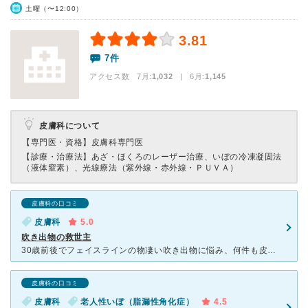
土曜（〜12:00）
3.81
7件
アクセス数 7月:
1,032
| 6月:
1,145
皮膚科について
【専門医・資格】
皮膚科専門医
【診療・治療法】
あざ・ほくろのレーザー治療、いぼの冷凍凝固法
（液体窒素）、光線療法（紫外線・赤外線・ＰＵＶＡ）
皮膚科の口コミ
皮膚科
5.0
吹き出物の救世主
30歳前後でフェイスラインの物凄い吹き出物に悩み、何件も皮膚科をハシゴしました。 どこの皮膚科でもいただくダラシンゲルなどの塗り薬、抗生物質を一通りやりましたがどれもダメ。どこに行っても似たよう
皮膚科の口コミ
皮膚科
老人性いぼ（脂漏性角化症）
4.5