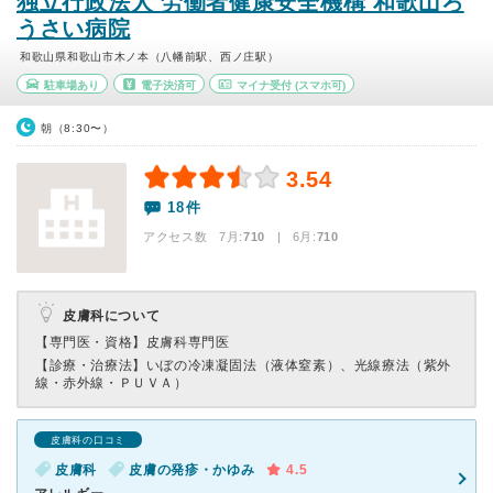
独立行政法人 労働者健康安全機構 和歌山ろ
うさい病院
和歌山県和歌山市木ノ本（八幡前駅、西ノ庄駅）
駐車場あり
電子決済可
マイナ受付
(スマホ可)
朝（8:30〜）
3.54
18件
アクセス数 7月:
710
| 6月:
710
皮膚科について
【専門医・資格】
皮膚科専門医
【診療・治療法】
いぼの冷凍凝固法（液体窒素）、光線療法（紫外
線・赤外線・ＰＵＶＡ）
皮膚科の口コミ
皮膚科
皮膚の発疹・かゆみ
4.5