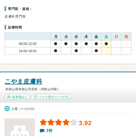
専門医・資格：
皮膚科専門医
診療時間
月
火
水
木
金
土
日
祝
08:00-12:00
16:00-18:00
こやま皮膚科
和歌山県和歌山市匠町（和歌山市駅）
駐車場あり
マイナ受付
(スマホ可)
土曜（〜12:00）
3.92
3件