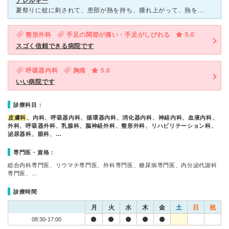
アレルギー
夏祭りに蚊に刺されて、患部が熱を持ち、腫れ上がって、熱をもっていました。痒みから始まり、痛みに変わり、急患で診てもらいました。 自分は、ぶよに噛まれたのではないかとおもうくらいにパンパンにふくら
整形外科
手足の関節が痛い・手足がしびれる
5.0
スゴく信頼できる病院です
呼吸器内科
胸痛
5.0
いい病院です
診療科目：
皮膚科
、内科、呼吸器内科、循環器内科、消化器内科、神経内科、血液内科、
外科、呼吸器外科、乳腺科、脳神経外科、整形外科、リハビリテーション科、
泌尿器科、眼科、…
専門医・資格：
総合内科専門医、リウマチ専門医、外科専門医、糖尿病専門医、内分泌代謝科
専門医、…
診療時間
月
火
水
木
金
土
日
祝
08:30-17:00