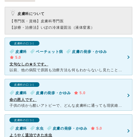
皮膚科について
【専門医・資格】
皮膚科専門医
【診療・治療法】
いぼの冷凍凝固法（液体窒素）
皮膚科の口コミ
皮膚科
ベーチェット病
皮膚の発疹・かゆみ
5.0
文句なしの★５です。
以前、他の病院で原因も治療方法も何もわからないし見たことない症状だと言われてどうしようもないので体調が悪化していきながらも違う病院で受診しましたが何もわからず。寝返りでさえ声が思わずもれるほど痛みが強
皮膚科の口コミ
皮膚科
皮膚の発疹・かゆみ
5.0
命の恩人です。
子供の頃から酷いアトピーで、どんな皮膚科に通っても現状維持がやっとでした。 最近、環境の変化からか、顔にも酷く出るようになって、あっちこっちの皮膚科に行きましたが、見捨てられ、期待せず谷先生に受診し
皮膚科の口コミ
皮膚科
水虫
皮膚の発疹・かゆみ
5.0
ようやく退治できた水虫