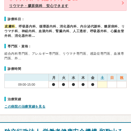
リウマチ・膠原病科 安心できます
診療科目：
皮膚科
、呼吸器内科、循環器内科、消化器内科、内分泌代謝科、糖尿病科、リ
ウマチ科、神経内科、血液内科、腎臓内科、人工透析、呼吸器外科、心臓血管
外科、消化器外科…
専門医・資格：
総合内科専門医、アレルギー専門医、リウマチ専門医、感染症専門医、血液専
門医、外…
診療時間
月
火
水
木
金
土
日
祝
09:00-15:00
治療実績
この病院の治療実績を見る