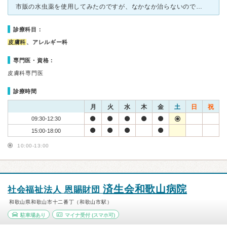
市販の水虫薬を使用してみたのですが、なかなか治らないので受診しました。 もしかしたら別の皮膚病ではないかと疑っていましたが、顕微鏡で細胞を検査した結果、晴れて水虫と診断していただきました。 先生か
診療科目：
皮膚科
、アレルギー科
専門医・資格：
皮膚科専門医
診療時間
月
火
水
木
金
土
日
祝
09:30-12:30
15:00-18:00
10:00-13:00
済生会和歌山病院
社会福祉法人 恩賜財団
和歌山県和歌山市十二番丁（和歌山市駅）
駐車場あり
マイナ受付
(スマホ可)