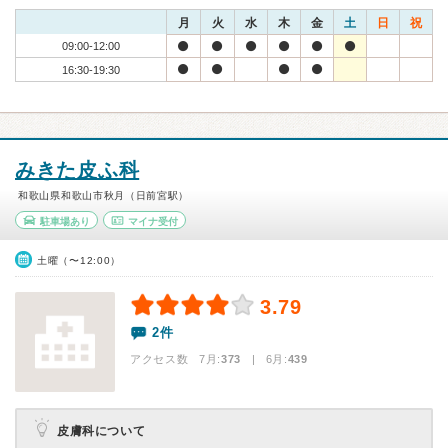
月
火
水
木
金
土
日
祝
09:00-12:00
16:30-19:30
みきた皮ふ科
和歌山県和歌山市秋月（日前宮駅）
駐車場あり
マイナ受付
土曜（〜12:00）
3.79
2件
アクセス数 7月:
373
| 6月:
439
皮膚科について