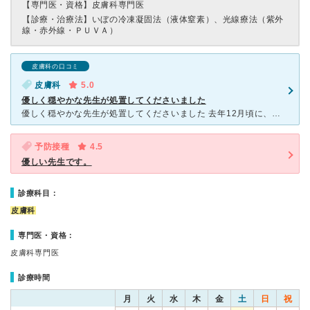
【専門医・資格】
皮膚科専門医
【診療・治療法】
いぼの冷凍凝固法（液体窒素）、光線療法（紫外
線・赤外線・ＰＵＶＡ）
皮膚科の口コミ
皮膚科
5.0
優しく穏やかな先生が処置してくださいました
優しく穏やかな先生が処置してくださいました 去年12月頃に、娘から唇にピアスが埋まったと言われて、近くになかなか形成外科がなくて。調べて皮膚科でも大丈夫との検索結果が出て、近くにないかと思い見つ
予防接種
4.5
優しい先生です。
診療科目：
皮膚科
専門医・資格：
皮膚科専門医
診療時間
月
火
水
木
金
土
日
祝