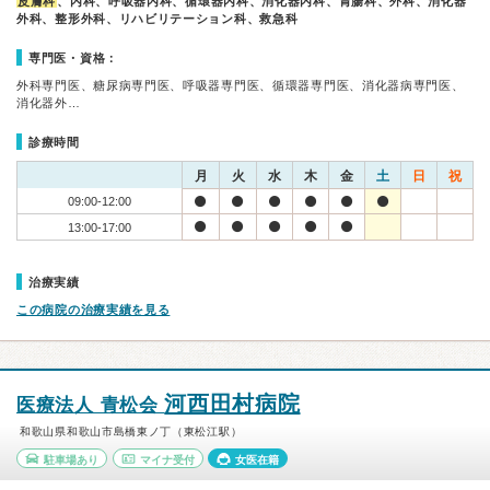
皮膚科
、内科、呼吸器内科、循環器内科、消化器内科、胃腸科、外科、消化器
外科、整形外科、リハビリテーション科、救急科
専門医・資格：
外科専門医、糖尿病専門医、呼吸器専門医、循環器専門医、消化器病専門医、
消化器外…
診療時間
月
火
水
木
金
土
日
祝
09:00-12:00
13:00-17:00
治療実績
この病院の治療実績を見る
河西田村病院
医療法人 青松会
和歌山県和歌山市島橋東ノ丁（東松江駅）
駐車場あり
マイナ受付
女医在籍