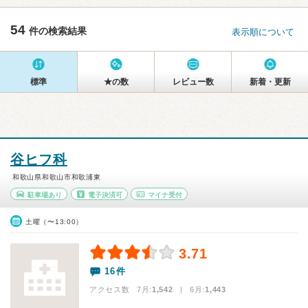
54
件の検索結果
表示順について
標準
★の数
レビュー数
新着・更新
谷ヒフ科
和歌山県和歌山市和歌浦東
駐車場あり
電子決済可
マイナ受付
土曜（〜13:00）
3.71
16件
アクセス数 7月:
1,542
| 6月:
1,443