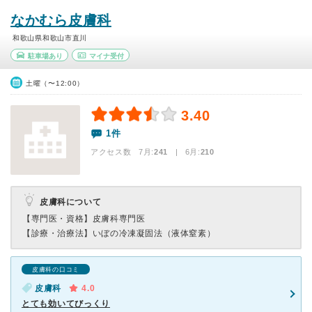
なかむら皮膚科
和歌山県和歌山市直川
駐車場あり
マイナ受付
土曜（〜12:00）
3.40
1件
アクセス数 7月:
241
| 6月:
210
皮膚科について
【専門医・資格】
皮膚科専門医
【診療・治療法】
いぼの冷凍凝固法（液体窒素）
皮膚科の口コミ
皮膚科
4.0
とても効いてびっくり