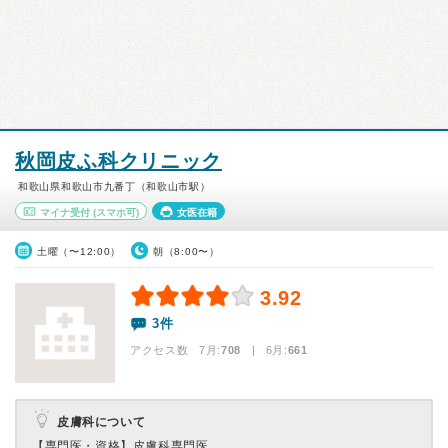
秋岡皮ふ科クリニック
和歌山県和歌山市九番丁（和歌山市駅）
マイナ受付
(スマホ可)
女医在籍
土曜（〜12:00）
朝（8:00〜）
3.92
3件
アクセス数 7月:
708
| 6月:
661
皮膚科について
【専門医・資格】
皮膚科専門医