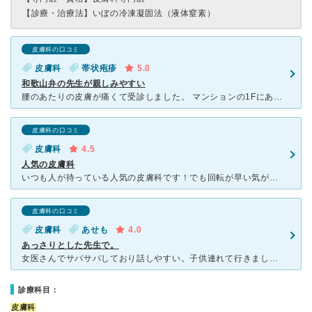
【診療・治療法】
いぼの冷凍凝固法（液体窒素）
皮膚科の口コミ
皮膚科
帯状疱疹
5.0
和歌山弁の先生が親しみやすい
腰のあたりの皮膚が痛くて受診しました。 マンションの1Fにあり、分かりにくいです。 駐車場はありませんが、和歌山市役所の駐車場に停めて歩いて行ける距離です。 先生は女医さんで、和歌山弁全開！とい
皮膚科の口コミ
皮膚科
4.5
人気の皮膚科
いつも人が待っている人気の皮膚科です！でも回転が早い気がするのであまり待つようなイメージもありません。以前に通っていた皮膚科が2時間ほどまつようなところだったので、ここは待っても30分ほどかな？何度も
皮膚科の口コミ
皮膚科
あせも
4.0
あっさりとした先生で。
女医さんでサバサバしており話しやすい。子供連れて行きましたが丁寧に接してもらえて子どもも泣かずに受診できました。順番は予約制ではなく電話対応もよくて、受付の方も優しかったので、ギリギリの時間にはなりま
診療科目：
皮膚科