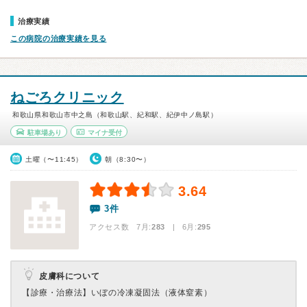
治療実績
この病院の治療実績を見る
ねごろクリニック
和歌山県和歌山市中之島（和歌山駅、紀和駅、紀伊中ノ島駅）
駐車場あり
マイナ受付
土曜（〜11:45）
朝（8:30〜）
3.64
3件
アクセス数 7月:
283
| 6月:
295
皮膚科について
【診療・治療法】
いぼの冷凍凝固法（液体窒素）