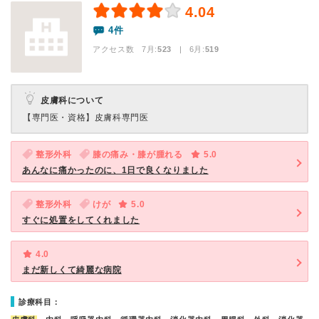
4.04
4件
アクセス数 7月:
523
| 6月:
519
皮膚科について
【専門医・資格】
皮膚科専門医
整形外科
膝の痛み・膝が腫れる
5.0
あんなに痛かったのに、1日で良くなりました
整形外科
けが
5.0
すぐに処置をしてくれました
4.0
まだ新しくて綺麗な病院
診療科目：