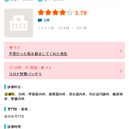
3.79
2件
アクセス数 7月:
114
| 6月:
79
5.0
不安だった私を励ましてくれた先生
内科
発熱
4.5
コロナ対策バッチリ
診療科目：
皮膚科
、内科、呼吸器内科、循環器内科、消化器内科、内分泌代謝科、糖尿病
科、腎臓内科
専門医・資格：
糖尿病専門医
診療時間