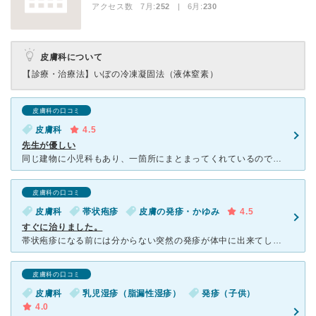
アクセス数 7月:
252
| 6月:
230
皮膚科について
【診療・治療法】
いぼの冷凍凝固法（液体窒素）
皮膚科の口コミ
皮膚科
4.5
先生が優しい
同じ建物に小児科もあり、一箇所にまとまってくれているので便利がいいです。子供と一緒にお世話になることが多いです。駐車場も近くにあり、少し台数停められるので通いやすいです。やけどでお世話になったことがあ
皮膚科の口コミ
皮膚科
帯状疱疹
皮膚の発疹・かゆみ
4.5
すぐに治りました。
帯状疱疹になる前には分からない突然の発疹が体中に出来てしまい 小山先生にかかりました。何が原因なのかわからない発疹でしたので注射と薬で数か月掛かりましたが、かゆみは初診の注射と処方された薬ですぐに治
皮膚科の口コミ
皮膚科
乳児湿疹（脂漏性湿疹）
発疹（子供）
4.0