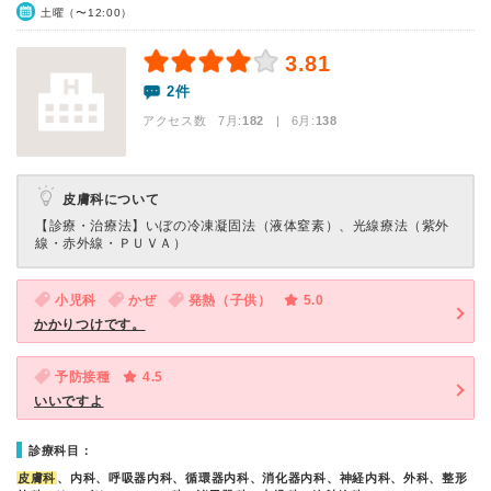
土曜（〜12:00）
3.81
2件
アクセス数 7月:
182
| 6月:
138
皮膚科について
【診療・治療法】
いぼの冷凍凝固法（液体窒素）、光線療法（紫外
線・赤外線・ＰＵＶＡ）
小児科
かぜ
発熱（子供）
5.0
かかりつけです。
予防接種
4.5
いいですよ
診療科目：
皮膚科
、内科、呼吸器内科、循環器内科、消化器内科、神経内科、外科、整形