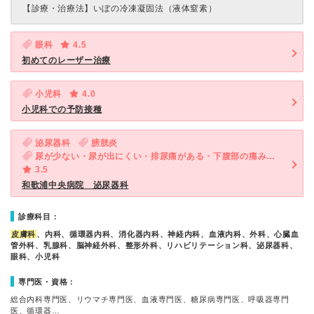
【診療・治療法】
いぼの冷凍凝固法（液体窒素）
眼科
4.5
初めてのレーザー治療
小児科
4.0
小児科での予防接種
泌尿器科
膀胱炎
尿が少ない・尿が出にくい・排尿痛がある・下腹部の痛み（女性）
3.5
和歌浦中央病院 泌尿器科
診療科目：
皮膚科
、内科、循環器内科、消化器内科、神経内科、血液内科、外科、心臓血
管外科、乳腺科、脳神経外科、整形外科、リハビリテーション科、泌尿器科、
眼科、小児科
専門医・資格：
総合内科専門医、リウマチ専門医、血液専門医、糖尿病専門医、呼吸器専門
医、循環器…