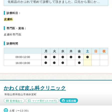
化粧品のかぶれで初めて診察して頂きました。口元から首にかけてひどく荒れて痒くて…。 丁寧に時間をかけて見て頂き、軟膏と飲み薬を処方してもらいました。これがとても効いてびっくり。以前よりも肌が綺麗にな
診療科目：
皮膚科
専門医・資格：
皮膚科専門医
診療時間
月
火
水
木
金
土
日
祝
09:00-12:00
16:00-19:00
かわくぼ皮ふ科クリニック
和歌山県和歌山市南休賀町
駐車場あり
マイナ受付
(スマホ可)
女医在籍
土曜（〜12:30）