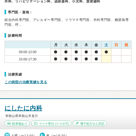
外科、リハビリテーション科、泌尿器科、小児科、放射線科
専門医・資格：
総合内科専門医、アレルギー専門医、リウマチ専門医、外科専門医、糖尿病専
門医、呼…
診療時間
月
火
水
木
金
土
日
祝
09:00-12:00
15:00-17:30
治療実績
この病院の治療実績を見る
にしたに内科
和歌山県和歌山市直川
駐車場あり
マイナ受付
(スマホ可)
電子処方せん対応
土曜（〜12:00）
夜（〜19:30）