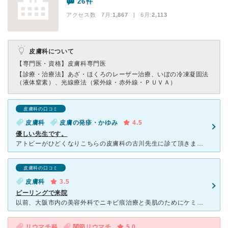
26件
アクセス数 7月:
1,867
| 6月:
2,113
皮膚科について
【専門医・資格】
皮膚科専門医
【診療・治療法】
あざ・ほくろのレーザー治療、いぼの冷凍凝固法
（液体窒素）、光線療法（紫外線・赤外線・ＰＵＶＡ）
皮膚科の口コミ
皮膚科
皮膚の発疹・かゆみ
4.5
優しい先生です。
アトピーがひどくなりこちらの皮膚科の古川先生に診て頂きました。先生の対応ですが、とても雰囲気が良く優しいです。親身になって話を聞いてくださり、こちらの話をしっかり聞いてくれます。とても信頼のおける方だ
皮膚科の口コミ
皮膚科
3.5
ピーリングで来院
以前、大阪市内の美容外科でニキビ痕治療と美肌のためにケミカルピーリングをしていました。 ピーリングとは皮膚を酸で溶かして表面をつるつるにし、下から綺麗な皮膚を再生させて肌をなめらかにするというも
リウマチ科
関節リウマチ
5.0