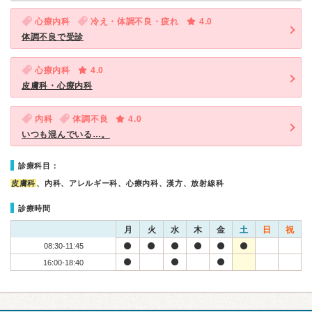
心療内科
冷え・体調不良・疲れ
4.0
体調不良で受診
心療内科
4.0
皮膚科・心療内科
内科
体調不良
4.0
いつも混んでいる…。
診療科目：
皮膚科
、内科、アレルギー科、心療内科、漢方、放射線科
診療時間
月
火
水
木
金
土
日
祝
08:30-11:45
16:00-18:40