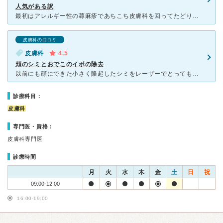
人気がある訳
最初はアレルギー性の蕁麻疹であちこち皮膚科を回ってたどり着きました。 的確に診断してくれ、薬もあったので、落ち着きました。 その後、首のイボや体のイボを取ってもらいました。 その時もパッと見て「
皮膚科の口コミ
皮膚科
4.5
頬のシミとおでこのイボの除去
以前にも顔にできた小さく隆起したシミをレーザーでとってもらってきれいになったので、左頬にあった２㎝近くのシミを取ってもらうことにしました。紫外線の強い４月から９月まではこの治療は避けたほうがいいとのこ
診療科目：
皮膚科
専門医・資格：
皮膚科専門医
診療時間
月
火
水
木
金
土
日
祝
09:00-12:00
16:00-19:00