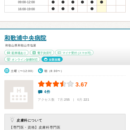
09:00-12:00
16:00-19:00
和歌浦中央病院
和歌山県和歌山市塩屋
駐車場あり
電子決済可
マイナ受付
(スマホ可)
オンライン診療対応
女医在籍
土曜（〜12:00）
朝（8:30〜）
3.67
4件
アクセス数 7月:
255
| 6月:
221
皮膚科について
【専門医・資格】
皮膚科専門医