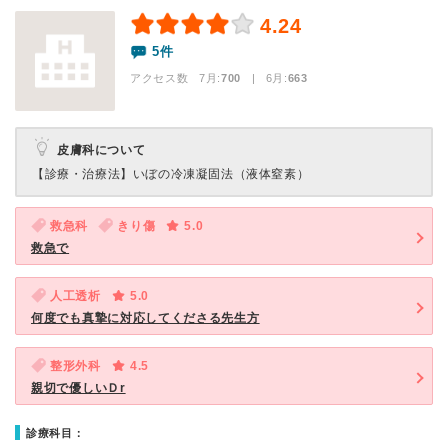
4.24
5件
アクセス数 7月:
700
| 6月:
663
皮膚科について
【診療・治療法】
いぼの冷凍凝固法（液体窒素）
救急科
きり傷
5.0
救急で
人工透析
5.0
何度でも真摯に対応してくださる先生方
整形外科
4.5
親切で優しいＤr
診療科目：