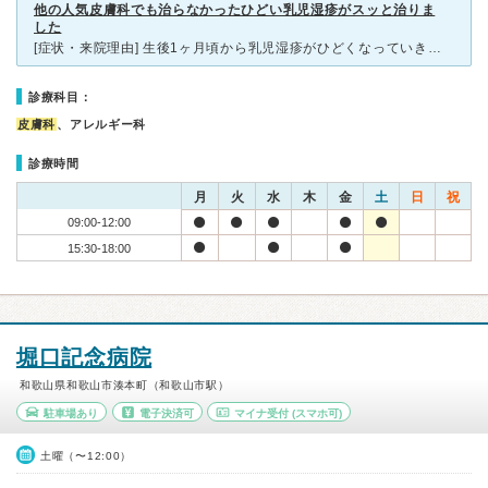
他の人気皮膚科でも治らなかったひどい乳児湿疹がスッと治りま
した
[症状・来院理由] 生後1ヶ月頃から乳児湿疹がひどくなっていき、自宅でどれだけケアしても汁まで出てくるほどになってきたので、地元で人気の皮膚科に行ったのですが、もらった薬がまったく効かず、自分でイン
診療科目：
皮膚科
、アレルギー科
診療時間
月
火
水
木
金
土
日
祝
09:00-12:00
15:30-18:00
堀口記念病院
和歌山県和歌山市湊本町（和歌山市駅）
駐車場あり
電子決済可
マイナ受付
(スマホ可)
土曜（〜12:00）