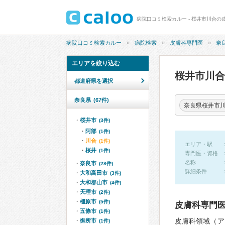
病院口コミ検索カルー - 桜井市川合の
病院口コミ検索カルー
病院検索
皮膚科専門医
奈
エリアを絞り込む
桜井市川
都道府県を選択
奈良県
(67件)
奈良県桜井市
桜井市
(3件)
阿部
(1件)
川合
(1件)
エリア・駅
桜井
(1件)
専門医・資格
名称
奈良市
(28件)
詳細条件
大和高田市
(3件)
大和郡山市
(4件)
天理市
(2件)
橿原市
(5件)
皮膚科専門
五條市
(1件)
皮膚科領域（ア
御所市
(1件)