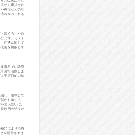
くろの状態に応じ
方法から選択され
血や炎症などの症
素沈着がみられる
ザ・ほくろ）や血
方法です。Qスイ
り、症状に応じて
の改善を目的とす
に皮膚科での診療
外用薬で治療しま
ぼは美容目的の除
凍結し、破壊して
が剥がれ落ちるこ
ぼや老人性いぼ、
、複数回の治療が
の種類により治療
などが期待されま