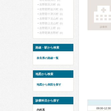
吉野郡天川村
(0)
吉野郡野迫川村
(0)
吉野郡十津川村
(0)
吉野郡下北山村
(0)
吉野郡上北山村
(0)
診療所
吉野郡川上村
(0)
吉野郡東吉野村
(0)
路線・駅から検索
奈良県の路線一覧
地図から検索
地図から病院を探す
診療科目から探す
09:00-12:30
内科系