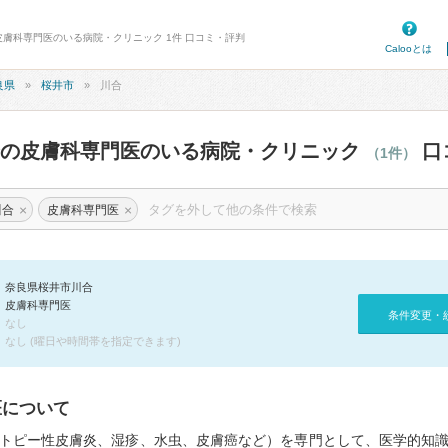
皮膚科専門医のいる病院・クリニック 1件 口コミ・評判
Calooとは
良県
桜井市
川合
合の皮膚科専門医のいる病院・クリニック
口
（1件）
×
×
川合
皮膚科専門医
奈良県桜井市川合
皮膚科専門医
条件変更・
なし
なし (曜日や時間帯を指定できます)
医について
トピー性皮膚炎、湿疹、水虫、皮膚癌など）を専門として、医学的知