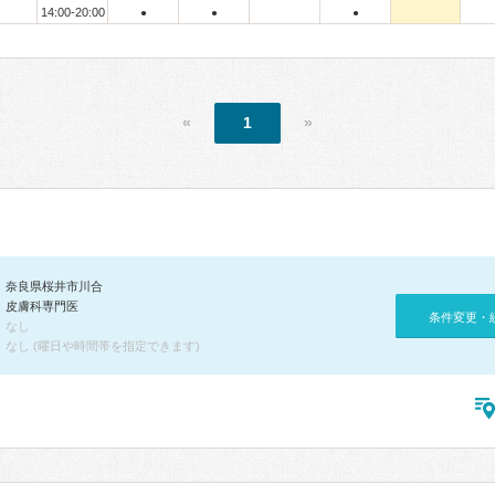
14:00-20:00
●
●
●
«
1
»
奈良県桜井市川合
皮膚科専門医
条件変更・
なし
なし (曜日や時間帯を指定できます)