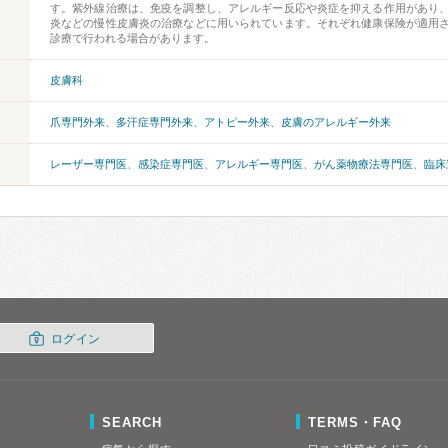
す。紫外線治療は、免疫を調整し、アレルギー反応や炎症を抑える作用があり
炎などの慢性皮膚炎の治療などに用いられています。それぞれ健康保険が適用
診療で行われる場合があります。
皮膚科
爪専門外来
、
多汗症専門外来
、
アトピー外来
、
皮膚のアレルギー外来
レーザー専門医
、
感染症専門医
、
アレルギー専門医
、
がん薬物療法専門医
、
臨床
ログイン
SEARCH
TERMS・FAQ