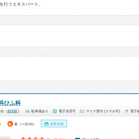
を行うエキスパート。
科ひふ科
川合（
桜井駅
）
駐車場あり
電子決済可
マイナ受付 (スマホ可)
電子
女医在籍
0）
夜（〜20:00）