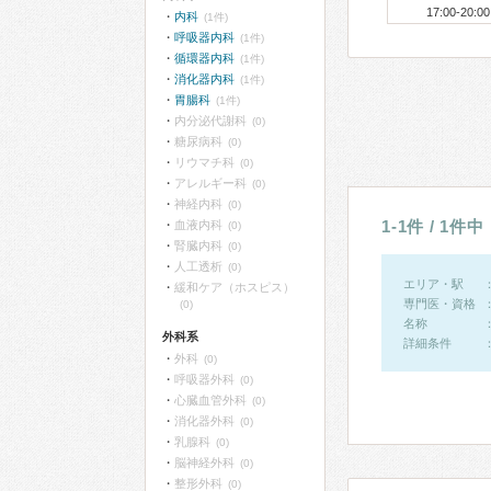
17:00-20:00
内科
(1件)
呼吸器内科
(1件)
循環器内科
(1件)
消化器内科
(1件)
胃腸科
(1件)
内分泌代謝科
(0)
糖尿病科
(0)
リウマチ科
(0)
アレルギー科
(0)
神経内科
(0)
1-1件 / 1件中
血液内科
(0)
腎臓内科
(0)
人工透析
(0)
エリア・駅
緩和ケア（ホスピス）
専門医・資格
(0)
名称
外科系
詳細条件
外科
(0)
呼吸器外科
(0)
心臓血管外科
(0)
消化器外科
(0)
乳腺科
(0)
脳神経外科
(0)
整形外科
(0)