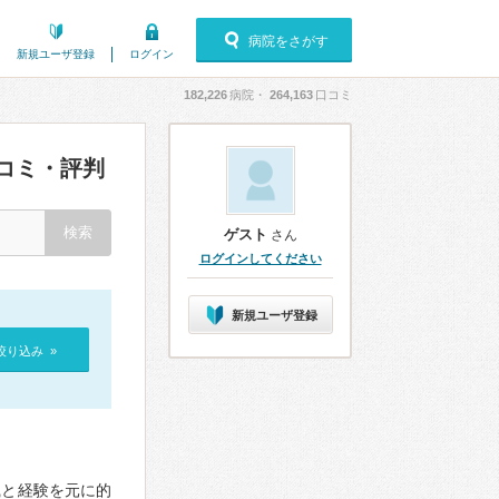
病院をさがす
新規ユーザ登録
ログイン
182,226
病院・
264,163
口コミ
コミ・評判
ゲスト
さん
ログインしてください
新規ユーザ登録
絞り込み »
識と経験を元に的