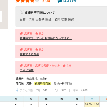
3.94
口コミ5件
皮膚科専門医について
在籍：伊東 由美子 医師、飯岡 弘至 医師
皮膚科
5.0
皮膚科では、ずっとお世話になってます。
皮膚科
5.0
信頼できる先生
皮膚科・皮膚の発疹・かゆみ
4.0
ニキビ治療
診療科：
形成外科、皮膚科
専門医・資格：
皮膚科専門医
、形成外科専門医
アクセス数 7月：
345
| 6月：
347
| 年間：
4,025
月
火
水
木
金
土
09:00-14:00
●
●
●
●