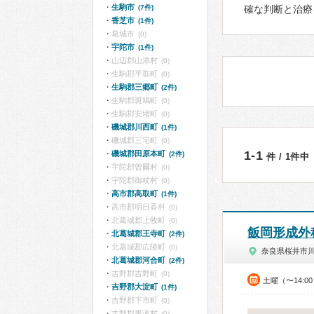
生駒市
(7件)
確な判断と治療
香芝市
(1件)
葛城市
(0)
宇陀市
(1件)
山辺郡山添村
(0)
生駒郡平群町
(0)
生駒郡三郷町
(2件)
生駒郡斑鳩町
(0)
生駒郡安堵町
(0)
磯城郡川西町
(1件)
磯城郡三宅町
(0)
1-1
磯城郡田原本町
(2件)
件 / 1件中
宇陀郡曽爾村
(0)
宇陀郡御杖村
(0)
高市郡高取町
(1件)
高市郡明日香村
(0)
北葛城郡上牧町
(0)
飯岡形成外
北葛城郡王寺町
(2件)
北葛城郡広陵町
(0)
奈良県桜井市
北葛城郡河合町
(2件)
吉野郡吉野町
(0)
土曜（〜14:0
吉野郡大淀町
(1件)
吉野郡下市町
(0)
吉野郡黒滝村
(0)