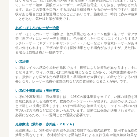
ほくろ取りは、見た目の変化や医学的な診断・治療を目的に行われます。ほ
て、レーザー治療（炭酸ガスレーザー）や高周波電流、くり抜き、切除などの
ます。見た目の変化を目的とする場合は自費診療となるのが一般的ですが、出
状がある場合には保険適用となることがあります。施術後は一時的に赤みや色
ことがあり、紫外線対策が重要です。
あざ・ほくろのレーザー治療
アザ・ほくろのレーザー治療は、色の原因となるメラニン色素（茶アザ・青ア
管（赤アザ）にレーザー光を照射し、色を薄くしたり目立ちにくくしたりする
ッチレーザー（ヤグ・アレキサンドライト・ルビーなど）や色素レーザーがあ
使い分けられます。アザの治療では保険適用となる場合がありますが、見た目
る場合は自費診療が一般的です。
いぼ治療
いぼはウイルス感染や加齢が原因であり、種類により治療法が異なります。主
となります。ウイルス性いぼは保険適用となることが多く、液体窒素療法や
す。接触により広がるため早期発見・早期治療が大切です。加齢などによるい
去となり、レーザー治療や電気焼灼などの自費診療となることが多いです。
いぼの冷凍凝固法（液体窒素）
いぼの冷凍凝固法（液体窒素）は、-196℃の液体窒素を当てて、いぼの細胞を
自然に脱落させる治療です。皮膚のターンオーバーが促され、患部のかさぶた
とで新しい皮膚が再生します。いぼの標準的な治療法であり、ウイルス性のい
首のいぼの治療などに広く用いられています。治療には保険が適用されますが
必要になるため、1～2週間ごとの通院が必要です。
光線療法（紫外線・赤外線・ＰＵＶＡ）
光線療法とは、紫外線や赤外線を患部に照射する治療の総称で、使用する光線
効果が異なります。赤外線治療では温熱効果による血行促進や消炎鎮痛効果