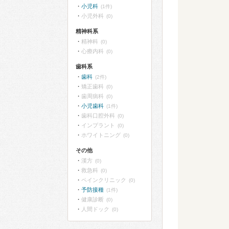
小児科
(1件)
小児外科
(0)
精神科系
精神科
(0)
心療内科
(0)
歯科系
歯科
(2件)
矯正歯科
(0)
歯周病科
(0)
小児歯科
(1件)
歯科口腔外科
(0)
インプラント
(0)
ホワイトニング
(0)
その他
漢方
(0)
救急科
(0)
ペインクリニック
(0)
予防接種
(1件)
健康診断
(0)
人間ドック
(0)