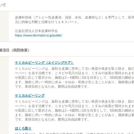
いて
皮膚科領域（アトピー性皮膚炎、湿疹、水虫、皮膚癌など）を専門として、医
元に的確な判断と治療を行うエキスパート。
公益社団法人日本皮膚科学会
https://www.dermatol.or.jp/public/
連項目（病院検索）
ケミカルピーリング（エイジングケア）
ケミカルピーリングは、薬剤を皮膚に塗布して古い角質や表皮を取り除き、肌
ーバー）を促す治療です。ニキビや毛穴の詰まり、くすみの改善が期待されま
や肌質に応じて選択され、施術は2～4週間に1回を目安として、5回程度の継続
ます。施術に伴い一時的に赤み・かゆみ・乾燥が生じることがあり、施術後は
です。美容目的となるため、費用は自由診療です。
ケミカルピーリング
ケミカルピーリングは、薬剤を皮膚に塗布して古い角質や表皮を取り除き、肌
ーバー）を促す治療です。ニキビや毛穴の詰まり、くすみの改善が期待されま
や肌質に応じて選択され、施術は2～4週間に1回を目安として、5回程度の継続
ます。施術に伴い一時的に赤み・かゆみ・乾燥が生じることがあり、施術後は
です。美容目的となるため、費用は自由診療です。
ほくろ取り