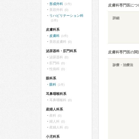
形成外科
(1件)
皮膚科専門医につ
美容外科
(0)
リハビリテーション科
詳細
(1件)
皮膚科系
皮膚科
(1件)
美容皮膚科
(0)
泌尿器科・肛門科系
皮膚科専門医の関
泌尿器科
(0)
肛門科
(0)
診療・治療法
性病科
(0)
眼科系
眼科
(1件)
耳鼻咽喉科系
耳鼻咽喉科
(0)
産婦人科系
産科
(0)
婦人科
(0)
産婦人科
(0)
小児科系