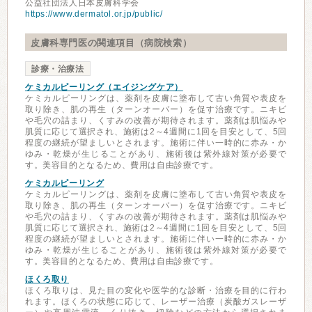
公益社団法人日本皮膚科学会
https://www.dermatol.or.jp/public/
皮膚科専門医の関連項目（病院検索）
診療・治療法
ケミカルピーリング（エイジングケア）
ケミカルピーリングは、薬剤を皮膚に塗布して古い角質や表皮を
取り除き、肌の再生（ターンオーバー）を促す治療です。ニキビ
や毛穴の詰まり、くすみの改善が期待されます。薬剤は肌悩みや
肌質に応じて選択され、施術は2～4週間に1回を目安として、5回
程度の継続が望ましいとされます。施術に伴い一時的に赤み・か
ゆみ・乾燥が生じることがあり、施術後は紫外線対策が必要で
す。美容目的となるため、費用は自由診療です。
ケミカルピーリング
ケミカルピーリングは、薬剤を皮膚に塗布して古い角質や表皮を
取り除き、肌の再生（ターンオーバー）を促す治療です。ニキビ
や毛穴の詰まり、くすみの改善が期待されます。薬剤は肌悩みや
肌質に応じて選択され、施術は2～4週間に1回を目安として、5回
程度の継続が望ましいとされます。施術に伴い一時的に赤み・か
ゆみ・乾燥が生じることがあり、施術後は紫外線対策が必要で
す。美容目的となるため、費用は自由診療です。
ほくろ取り
ほくろ取りは、見た目の変化や医学的な診断・治療を目的に行わ
れます。ほくろの状態に応じて、レーザー治療（炭酸ガスレーザ