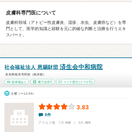
皮膚科専門医について
皮膚科領域（アトピー性皮膚炎、湿疹、水虫、皮膚癌など）を専
門として、医学的知識と経験を元に的確な判断と治療を行うエキ
スパート。
済生会中和病院
社会福祉法人 恩賜財団
奈良県桜井市阿部（桜井駅）
駐車場あり
電子決済可
マイナ受付
(スマホ可)
土曜（〜12:00）
3.83
8件
アクセス数 7月:
458
| 6月:
499