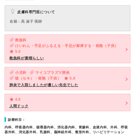
皮膚科専門医について
在籍：高 淑子 医師
救急科
けいれん・手足がふるえる・手足が麻痺する・発熱（子供）
5.0
救急科が素晴らしい
小児科
マイコプラズマ肺炎
咳（セキ）・発熱（子供）
5.0
肺炎で入院しましたが優しい先生でした
4.0
人間ドック
診療科目：
内科、呼吸器内科、循環器内科、消化器内科、胃腸科、血液内科、外科、呼吸
器外科、消化器外科、乳腺科、脳神経外科、整形外科、リハビリテーション