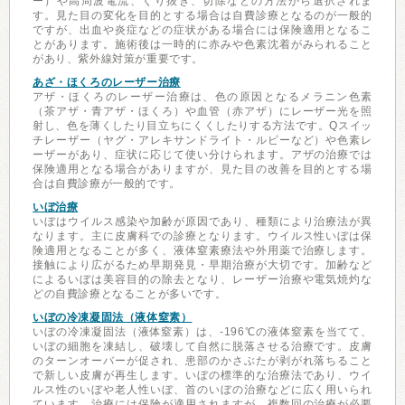
ー）や高周波電流、くり抜き、切除などの方法から選択されま
す。見た目の変化を目的とする場合は自費診療となるのが一般的
ですが、出血や炎症などの症状がある場合には保険適用となるこ
とがあります。施術後は一時的に赤みや色素沈着がみられること
があり、紫外線対策が重要です。
あざ・ほくろのレーザー治療
アザ・ほくろのレーザー治療は、色の原因となるメラニン色素
（茶アザ・青アザ・ほくろ）や血管（赤アザ）にレーザー光を照
射し、色を薄くしたり目立ちにくくしたりする方法です。Qスイッ
チレーザー（ヤグ・アレキサンドライト・ルビーなど）や色素レ
ーザーがあり、症状に応じて使い分けられます。アザの治療では
保険適用となる場合がありますが、見た目の改善を目的とする場
合は自費診療が一般的です。
いぼ治療
いぼはウイルス感染や加齢が原因であり、種類により治療法が異
なります。主に皮膚科での診療となります。ウイルス性いぼは保
険適用となることが多く、液体窒素療法や外用薬で治療します。
接触により広がるため早期発見・早期治療が大切です。加齢など
によるいぼは美容目的の除去となり、レーザー治療や電気焼灼な
どの自費診療となることが多いです。
いぼの冷凍凝固法（液体窒素）
いぼの冷凍凝固法（液体窒素）は、-196℃の液体窒素を当てて、
いぼの細胞を凍結し、破壊して自然に脱落させる治療です。皮膚
のターンオーバーが促され、患部のかさぶたが剥がれ落ちること
で新しい皮膚が再生します。いぼの標準的な治療法であり、ウイ
ルス性のいぼや老人性いぼ、首のいぼの治療などに広く用いられ
ています。治療には保険が適用されますが、複数回の治療が必要