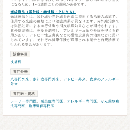
になるため、1～2週間ごとの通院が必要です。
光線療法（紫外線・赤外線・ＰＵＶＡ）
光線療法とは、紫外線や赤外線を患部に照射する治療の総称で、
使用する光線の種類により治療効果が異なります。赤外線治療で
は温熱効果による血行促進や消炎鎮痛効果などが期待されます。
紫外線治療は、免疫を調整し、アレルギー反応や炎症を抑える作
用があり、アトピー性皮膚炎などの慢性皮膚炎の治療などに用い
られています。それぞれ健康保険が適用される場合と自費診療で
行われる場合があります。
診療科目
皮膚科
専門外来
爪専門外来
、
多汗症専門外来
、
アトピー外来
、
皮膚のアレルギー
外来
専門医・資格
レーザー専門医
、
感染症専門医
、
アレルギー専門医
、
がん薬物療
法専門医
、
臨床遺伝専門医