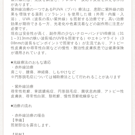
があります。
紫外線治療の一つであるPUVA（プバ）療法は、患部に紫外線の効
果を増強する薬剤（ソラレン）を使用した後（外用・内服・入
浴）、UVA（波長の長い紫外線）を照射する治療です。高い治療
効果が期待できる一方、光老化や色素沈着などの副作用に注意が
必要です。
現在は安全性が高く、副作用の少ないナローバンドUVB療法（31
1～313nmの狭い波長域のUVBを照射する）やエキシマライト（3
08nmの波長をピンポイントで照射する）が主流であり、アトピー
性皮膚炎や尋常性白斑などの慢性・難治性皮膚疾患では健康保険
が適用されています。
■光線療法のおもな適応
・赤外線治療
肩こり、腰痛、神経痛、しもやけなど
※円形脱毛症については補助療法として行われることがあります
・紫外線治療
尋常性乾癬、掌蹠膿疱症、円形脱毛症、菌状息肉腫、アトピー性
皮膚炎、尋常性白斑、類乾癬、慢性苔癬粃糠疹など
■治療の流れ
・赤外線治療の場合
【準備】
照射部位を露出します。
【照射】