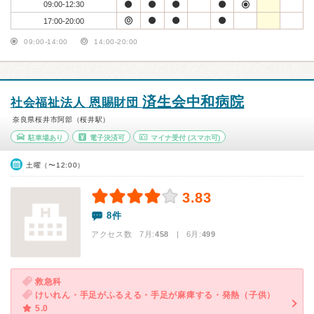
09:00-12:30
17:00-20:00
09:00-14:00
14:00-20:00
済生会中和病院
社会福祉法人 恩賜財団
奈良県桜井市阿部（桜井駅）
駐車場あり
電子決済可
マイナ受付
(スマホ可)
土曜（〜12:00）
3.83
8件
アクセス数 7月:
458
| 6月:
499
救急科
けいれん・手足がふるえる・手足が麻痺する・発熱（子供）
5.0