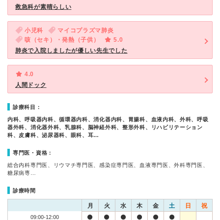
救急科が素晴らしい
小児科
マイコプラズマ肺炎
咳（セキ）・発熱（子供）
5.0
肺炎で入院しましたが優しい先生でした
4.0
人間ドック
診療科目：
内科、呼吸器内科、循環器内科、消化器内科、胃腸科、血液内科、外科、呼吸
器外科、消化器外科、乳腺科、脳神経外科、整形外科、リハビリテーション
科、皮膚科、泌尿器科、眼科、耳…
専門医・資格：
総合内科専門医、リウマチ専門医、感染症専門医、血液専門医、外科専門医、
糖尿病専…
診療時間
月
火
水
木
金
土
日
祝
09:00-12:00