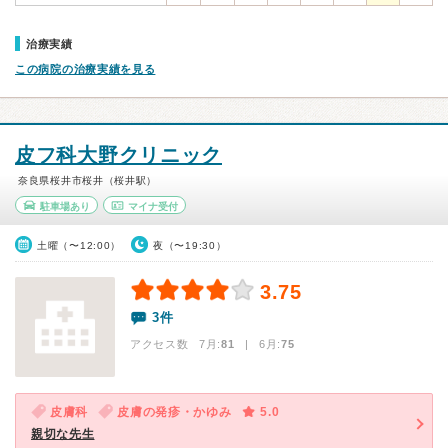
治療実績
この病院の治療実績を見る
皮フ科大野クリニック
奈良県桜井市桜井（桜井駅）
駐車場あり
マイナ受付
土曜（〜12:00）
夜（〜19:30）
3.75
3件
アクセス数 7月:
81
| 6月:
75
皮膚科
皮膚の発疹・かゆみ
5.0
親切な先生