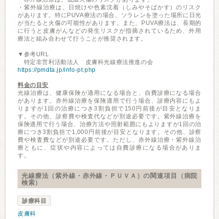
・紫外線治療は、日焼けや色素沈着（しみやそばかす）のリスク
があります。特にPUVA療法の場合、ソラレンを塗った場所に日光
が当たると火傷の可能性があります。また、PUVA療法は、長期的
に行うと皮膚がんなどの発生リスクが指摘されているため、外用
療法と組み合わせて行うことが推奨されます。
▼参考URL
特定非営利活動法人 皮膚科光線療法推進の会
https://pmdta.jp/info-pt.php
料金の目安
光線治療は、健康保険が適用になる場合と、自費診療になる場合
があります。赤外線治療を保険適用で行う場合、診療内容にもよ
りますが1回の治療につき3割負担で150円前後が目安となりま
す。その他、診察費や検査代などが別途必要です。紫外線治療を
保険適用で行う場合、治療方法や照射範囲にもよりますが1回の治
療につき3割負担で1,000円前後が目安となります。その他、診察
費や検査費などが別途必要です。ただし、赤外線治療・紫外線治
療ともに、症状や内容によっては自費診療になる場合がありま
す。
光線療法（紫外線・赤外線・ＰＵＶＡ）の関連項目（病院
検索）
診療科目
皮膚科