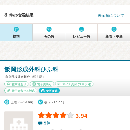
3
件の検索結果
表示順について
標準
★の数
レビュー数
新着・更新
飯岡形成外科ひふ科
奈良県桜井市川合（桜井駅）
駐車場あり
電子決済可
マイナ受付
(スマホ可)
電子処方せん対応
女医在籍
土曜（〜14:00）
夜（〜20:00）
3.94
5件