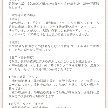
患部から20～30cmほど離れた位置から赤外線を10～20分程度照
射します。
・紫外線治療の場合
【準備】
PUVA療法では、照射1～2時間前にソラレンを服用もしくは、30
分前に患部に薬を塗ります。また症状が重い場合、入浴（バス）
法を用いることがあり、入院が必要になる場合が多いです。
※ナローバンドUVBの場合は上記の処置は必要ありません。
【照射】
目や健康な皮膚などの照射をしない部位をゴーグルや布で保護
し、患部に紫外線を照射します。
【終了・経過観察】
照射後、患部の皮膚に赤みや痒みなどがないことを確認します。
PUVA治療を行った日は、外出時にサングラスを着用する、皮膚を
露出しないなど、日光を避ける必要があります。
■治療の効果・メリット
・赤外線治療は、体の深部を温めて血管を広げることで血流をス
ムーズにします。照射中に心地よい温かさを感じ、凝りや痛みを
和らげます。
・紫外線治療は、外用薬や内服薬で効果が得られない慢性的な皮
膚疾患の改善効果が期待できます。
■副作用・リスク（注意点）
・赤外線治療は、低温火傷のリスクがあります。