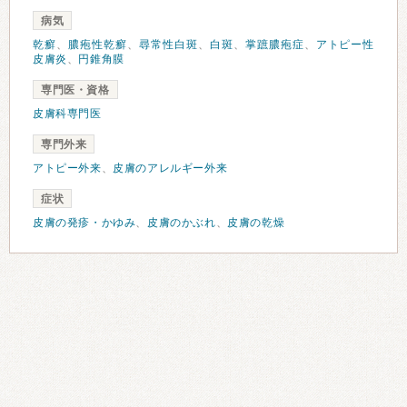
病気
乾癬
、
膿疱性乾癬
、
尋常性白斑
、
白斑
、
掌蹠膿疱症
、
アトピー性
皮膚炎
、
円錐角膜
専門医・資格
皮膚科専門医
専門外来
アトピー外来
、
皮膚のアレルギー外来
症状
皮膚の発疹・かゆみ
、
皮膚のかぶれ
、
皮膚の乾燥