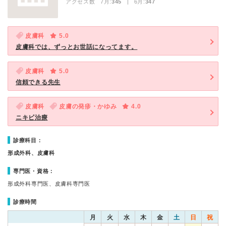
アクセス数 7月:
345
| 6月:
347
皮膚科
5.0
皮膚科では、ずっとお世話になってます。
皮膚科
5.0
信頼できる先生
皮膚科
皮膚の発疹・かゆみ
4.0
ニキビ治療
診療科目：
形成外科、皮膚科
専門医・資格：
形成外科専門医、皮膚科専門医
診療時間
月
火
水
木
金
土
日
祝