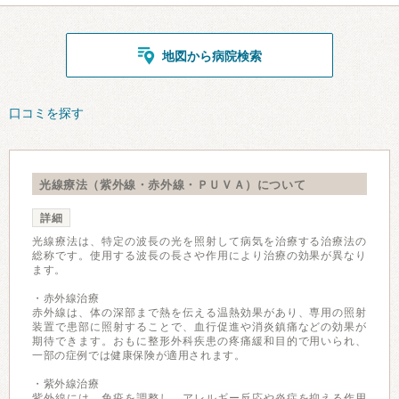
地図から病院検索
口コミを探す
光線療法（紫外線・赤外線・ＰＵＶＡ）について
詳細
光線療法は、特定の波長の光を照射して病気を治療する治療法の
総称です。使用する波長の長さや作用により治療の効果が異なり
ます。
・赤外線治療
赤外線は、体の深部まで熱を伝える温熱効果があり、専用の照射
装置で患部に照射することで、血行促進や消炎鎮痛などの効果が
期待できます。おもに整形外科疾患の疼痛緩和目的で用いられ、
一部の症例では健康保険が適用されます。
・紫外線治療
紫外線には、免疫を調整し、アレルギー反応や炎症を抑える作用