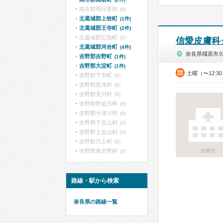
高市郡明日香村
(0)
北葛城郡上牧町
(1件)
北葛城郡王寺町
(2件)
北葛城郡広陵町
(0)
信愛皮膚科
北葛城郡河合町
(4件)
奈良県橿原市
吉野郡吉野町
(1件)
吉野郡大淀町
(1件)
土曜（〜12:3
吉野郡下市町
(0)
吉野郡黒滝村
(0)
吉野郡天川村
(0)
吉野郡野迫川村
(0)
吉野郡十津川村
(0)
吉野郡下北山村
(0)
吉野郡上北山村
(0)
吉野郡川上村
(0)
吉野郡東吉野村
診療所
(0)
路線・駅から検索
奈良県の路線一覧