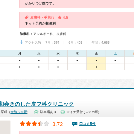
かかりつけ医です。
皮膚科・手荒れ
4.5
ネット予約が超便利
診療科：
アレルギー科、皮膚科
アクセス数 7月：
374
| 6月：
403
| 年間：
4,085
月
火
水
木
金
土
●
●
●
●
●
●
●
●
●
●
和会きのした皮フ科クリニック
木原町（
大和八木駅
）
駐車場あり
マイナ受付 (スマホ可)
3.72
口コミ5件