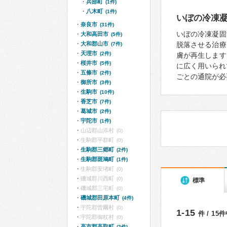
兵部町
(1件)
八木町
(1件)
いぼの冷凍
奈良市
(31件)
いぼの冷凍凝固
大和高田市
(5件)
大和郡山市
脱落させる治療
(7件)
天理市
(2件)
膚が再生します
桜井市
(5件)
に広く用いられ
五條市
(2件)
ごとの通院が必
御所市
(3件)
生駒市
(10件)
香芝市
(7件)
葛城市
(2件)
宇陀市
(1件)
山辺郡山添村
(0)
生駒郡平群町
(0)
生駒郡三郷町
(2件)
生駒郡斑鳩町
(1件)
生駒郡安堵町
(0)
磯城郡川西町
(0)
標準
磯城郡三宅町
(0)
磯城郡田原本町
(4件)
宇陀郡曽爾村
(0)
1-15
件 / 15
宇陀郡御杖村
(0)
高市郡高取町
(2件)