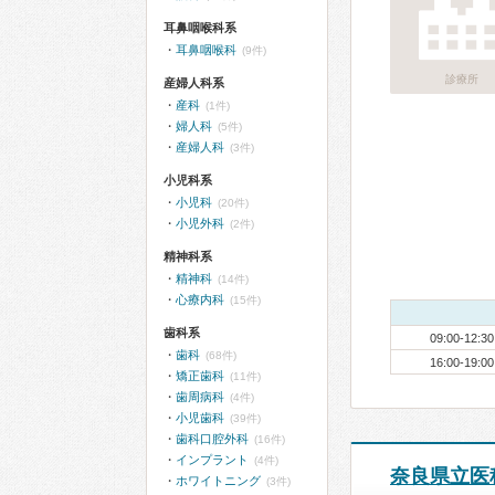
耳鼻咽喉科系
耳鼻咽喉科
(9件)
診療所
産婦人科系
産科
(1件)
婦人科
(5件)
産婦人科
(3件)
小児科系
小児科
(20件)
小児外科
(2件)
精神科系
精神科
(14件)
心療内科
(15件)
歯科系
09:00-12:30
歯科
(68件)
16:00-19:00
矯正歯科
(11件)
歯周病科
(4件)
小児歯科
(39件)
歯科口腔外科
(16件)
インプラント
(4件)
奈良県立医
ホワイトニング
(3件)