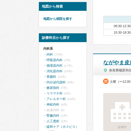
地図から検索
地図から病院を探す
09:30-12:30
15:30-18:30
診療科目から探す
内科系
内科
(70件)
呼吸器内科
(7件)
ながやま皮
循環器内科
(17件)
奈良県橿原市
消化器内科
(24件)
胃腸科
(22件)
土曜（〜12:0
内分泌代謝科
(6件)
糖尿病科
(7件)
リウマチ科
(4件)
アレルギー科
(18件)
神経内科
(4件)
血液内科
(0)
腎臓内科
(1件)
人工透析
(1件)
緩和ケア（ホスピス）
診療所