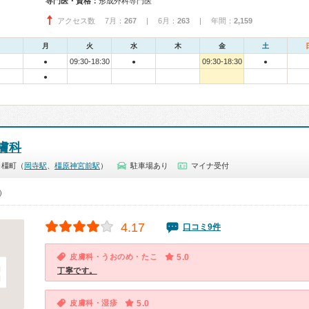
専門医・資格：
形成外科専門医
アクセス数 7月：
267
| 6月：
263
| 年間：
2,159
月
火
水
木
金
土
09:30-18:30
09:30-18:30
●
●
●
●
膚科
白橿町（
岡寺駅
、
橿原神宮前駅
）
駐車場あり
マイナ受付
0）
4.17
口コミ9件
皮膚科・うおのめ・たこ
5.0
丁寧です。
皮膚科・湿疹
5.0