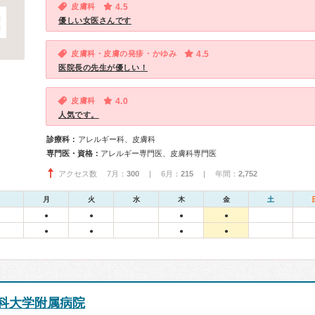
皮膚科
4.5
優しい女医さんです
皮膚科・皮膚の発疹・かゆみ
4.5
医院長の先生が優しい！
皮膚科
4.0
人気です。
診療科：
アレルギー科、皮膚科
専門医・資格：
アレルギー専門医、皮膚科専門医
アクセス数 7月：
300
| 6月：
215
| 年間：
2,752
月
火
水
木
金
土
●
●
●
●
●
●
●
●
科大学附属病院