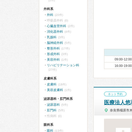
(1件)
外科系
外科
(20件)
呼吸器外科
(0)
心臓血管外科
(2件)
消化器外科
(4件)
乳腺科
(3件)
脳神経外科
(5件)
整形外科
(17件)
形成外科
(3件)
09:00-12:00
美容外科
(1件)
リハビリテーション科
16:00-19:00
(27件)
皮膚科系
皮膚科
(18件)
美容皮膚科
(1件)
ネット予約
泌尿器科・肛門科系
医療法人悠
泌尿器科
(5件)
肛門科
奈良県橿原市
(5件)
性病科
(0)
眼科系
眼科
(13件)