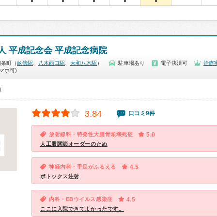
●
●
●
●
●
人 平成記念会 平成記念病院
四条町（
畝傍駅
、
八木西口駅
、
大和八木駅
）
駐車場あり
電子決済可
治療
マホ可)
0）
3.84
口コミ9件
放射線科・特発性大腿骨頭壊死症
5.0
人工股関節オーダーのため
神経内科・手足がふるえる
4.5
ボトックス注射
内科・EBウイルス感染症
4.5
ここに入院できてよかったです。