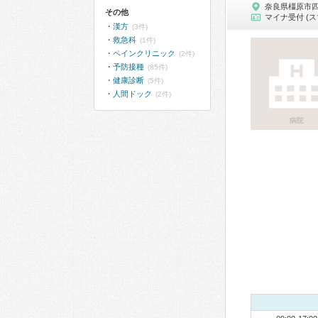
奈良県橿原市
その他
マイナ受付 (ス
漢方
(3件)
救急科
(1件)
ペインクリニック
(2件)
予防接種
(85件)
健康診断
(5件)
人間ドック
(2件)
病院