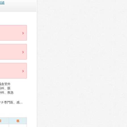
実績
臓血管外
器科、眼
外科、救急
総合内科専門医、総合診療専門医、アレルギー専門医、リウマチ専門医、感染症専門医、血液専門医、外科専門医、糖尿病専門医、呼吸器専門医、呼吸器外科専門医、気管支鏡専門医、循環器専門医、心臓血管外科専門医、高血圧専門医、不整脈専門医、消化器病専門医、消化器外科専門医、肝臓専門医、大腸肛門病専門医、消化器内視鏡専門医、泌尿器科専門医、腎臓専門医、脳血管内治療専門医、神経内科専門医、脳神経外科専門医、頭痛専門医、てんかん専門医、整形外科専門医、手外科専門医、リハビリテーション科専門医、脊椎脊髄外科専門医、形成外科専門医、熱傷専門医、皮膚科専門医、眼科専門医、耳鼻咽喉科専門医、めまい相談医、産婦人科専門医、婦人科腫瘍専門医、生殖医療専門医、乳腺専門医、産科婦人科腹腔鏡技術認定医、周産期(新生児)専門医、小児科専門医、小児外科専門医、小児神経専門医、小児血液・がん専門医、老年病専門医、認知症専門医、老年精神専門医、一般病院連携精神医学専門医、麻酔科専門医、ペインクリニック専門医、細胞診専門医、超音波専門医、病理専門医、口腔外科専門医、歯周病専門医、レーザー専門医、核医学専門医、放射線科専門医、臨床遺伝専門医、救急科専門医、漢方専門医、がん薬物療法専門医、がん治療認定医、日本睡眠学会専門医
日
祝