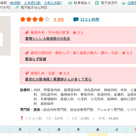
四条町（
畝傍駅
、
八木西口駅
、
大和八木駅
）
駐車場あり
電子決済可
治療
マホ可)
電子処方せん対応
3.88
口コミ45件
整形外科・手や指の変形
5.0
素晴らしい人格技術のO先生
歯科口腔外科・親知らず・歯と歯茎の痛み・腫れ・出血
5.0
親知らず抜歯
産婦人科・出産
5.0
親切なお医者様と看護師さんが多くて安心
診療科：
内科、呼吸器内科、循環器内科、消化器内科、神経内科、外科、心
科、消化器外科、脳神経外科、整形外科、形成外科、皮膚科、泌尿
科、耳鼻咽喉科、産婦人科、小児科、小児外科、精神科、歯科口腔
科、放射線科
専門医・資格：
アクセス数 7月：
3,075
| 6月：
2,789
| 年間：
34,569
月
火
水
木
金
土