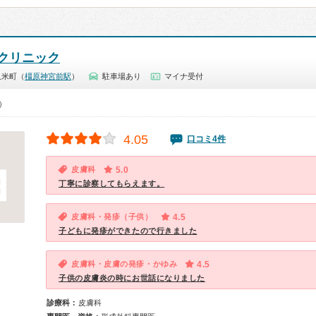
クリニック
久米町（
橿原神宮前駅
）
駐車場あり
マイナ受付
0）
4.05
口コミ4件
皮膚科
5.0
丁寧に診察してもらえます。
皮膚科・発疹（子供）
4.5
子どもに発疹ができたので行きました
皮膚科・皮膚の発疹・かゆみ
4.5
子供の皮膚炎の時にお世話になりました
診療科：
皮膚科