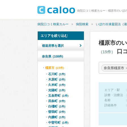
病院口コミ検索カルー
病院検索
いぼの冷凍凝固法（液
エリアを絞り込む
橿原市のい
都道府県を選択
口コ
（15件）
奈良県
(108件)
奈良県橿原市
橿原市
(15件)
石川町
(1件)
木原町
(2件)
久米町
(1件)
エリア・駅
光陽町
(1件)
診療・治療法
五条野町
(1件)
名称
四条町
(2件)
詳細条件
白橿町
(1件)
曽我町
(2件)
内膳町
(1件)
中曽司町
(1件)