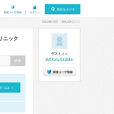
病院をさがす
新規ユーザ登録
ログイン
182,230
病院・
264,124
口コミ
リニック
ゲスト
さん
ログインしてください
新規ユーザ登録
絞り込み »