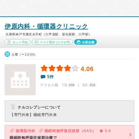
伊原内科・循環器クリニック
兵庫県神戸市灘区永手町（六甲道駅、新在家駅、六甲駅）
ネット予約
マイナ受付
(スマホ可)
女医在籍
土曜（〜12:00）
4.06
5件
アクセス数 7月:
368
| 6月:
358
ナルコレプシーについて
【専門外来】
睡眠専門外来
循環器内科
睡眠時無呼吸症候群（SAS）
5.0
睡眠時無呼吸症候群治療で