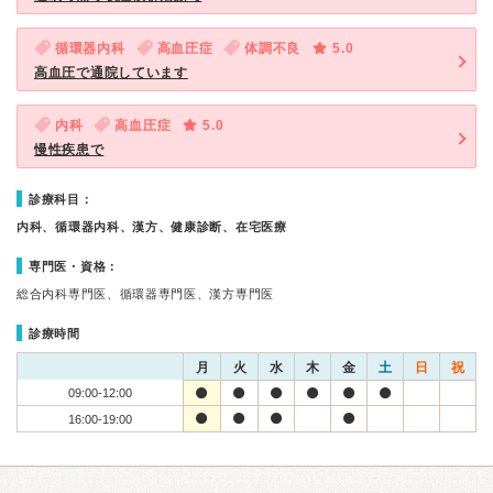
循環器内科
高血圧症
体調不良
5.0
高血圧で通院しています
内科
高血圧症
5.0
慢性疾患で
診療科目：
内科、循環器内科、漢方、健康診断、在宅医療
専門医・資格：
総合内科専門医、循環器専門医、漢方専門医
診療時間
月
火
水
木
金
土
日
祝
09:00-12:00
16:00-19:00