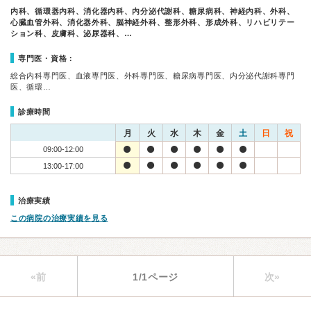
内科、循環器内科、消化器内科、内分泌代謝科、糖尿病科、神経内科、外科、
心臓血管外科、消化器外科、脳神経外科、整形外科、形成外科、リハビリテー
ション科、皮膚科、泌尿器科、…
専門医・資格：
総合内科専門医、血液専門医、外科専門医、糖尿病専門医、内分泌代謝科専門
医、循環…
診療時間
月
火
水
木
金
土
日
祝
09:00-12:00
13:00-17:00
治療実績
この病院の治療実績を見る
«前
1/1ページ
次»