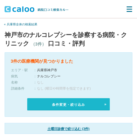
« 兵庫県全体の検索結果
神戸市のナルコレプシーを診察する病院・ク
リニック
口コミ・評判
（3件）
3件の医療機関が見つかりました
エリア・駅
兵庫県神戸市
病気
ナルコレプシー
名称
なし
詳細条件
なし (曜日や時間帯を指定できます)
条件変更・絞り込み
土曜日診療で絞り込む (3件)