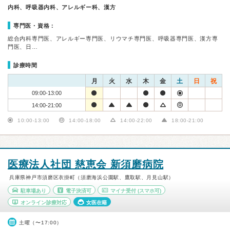
内科、呼吸器内科、アレルギー科、漢方
専門医・資格：
総合内科専門医、アレルギー専門医、リウマチ専門医、呼吸器専門医、漢方専
門医、日…
診療時間
月
火
水
木
金
土
日
祝
09:00-13:00
14:00-21:00
10:00-13:00
14:00-18:00
14:00-22:00
18:00-21:00
医療法人社団 慈恵会 新須磨病院
兵庫県神戸市須磨区衣掛町（須磨海浜公園駅、鷹取駅、月見山駅）
駐車場あり
電子決済可
マイナ受付
(スマホ可)
オンライン診療対応
女医在籍
土曜（〜17:00）