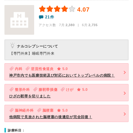
4.07
21件
アクセス数 7月:
2,380
| 6月:
2,735
ナルコレプシーについて
【専門外来】
睡眠専門外来
内科
逆流性食道炎
5.0
神戸市内でも医療技術及び対応においてトップレベルの病院！
整形外科
膝靭帯損傷
けが
5.0
ひざの靭帯を切りました
脳神経外科
脳梗塞
5.0
他病院で見放された脳梗塞の後遺症が完全回復！
診療科目：