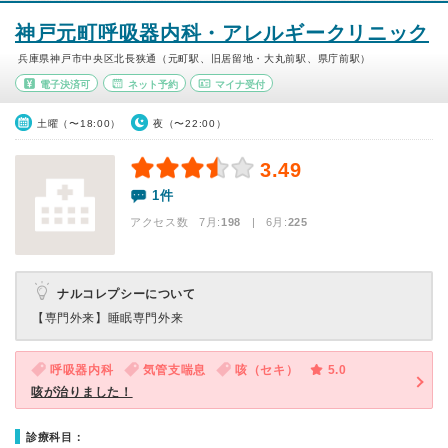
神戸元町呼吸器内科・アレルギークリニック
兵庫県神戸市中央区北長狭通（元町駅、旧居留地・大丸前駅、県庁前駅）
電子決済可
ネット予約
マイナ受付
土曜（〜18:00）
夜（〜22:00）
3.49
1件
アクセス数 7月:
198
| 6月:
225
ナルコレプシーについて
【専門外来】
睡眠専門外来
呼吸器内科
気管支喘息
咳（セキ）
5.0
咳が治りました！
診療科目：