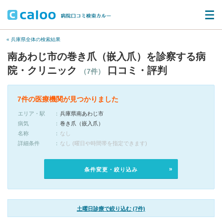
« 兵庫県全体の検索結果
南あわじ市の巻き爪（嵌入爪）を診察する病
院・クリニック
口コミ・評判
（7件）
7件の医療機関が見つかりました
エリア・駅
兵庫県南あわじ市
病気
巻き爪（嵌入爪）
名称
なし
詳細条件
なし (曜日や時間帯を指定できます)
条件変更・絞り込み
土曜日診療で絞り込む (7件)