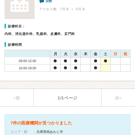
0件
アクセス数 7月:
5
| 6月:
3
診療科目：
内科、消化器外科、乳腺科、皮膚科、肛門科
診療時間
月
火
水
木
金
土
日
祝
09:00-12:00
16:00-18:00
«前
1/1ページ
次»
7件の医療機関が見つかりました
エリア・駅
兵庫県南あわじ市