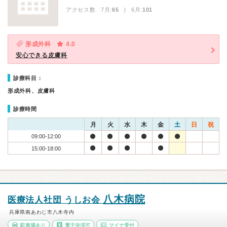
アクセス数 7月:
65
| 6月:
101
形成外科
4.0
安心できる皮膚科
診療科目：
形成外科、皮膚科
診療時間
月
火
水
木
金
土
日
祝
09:00-12:00
15:00-18:00
八木病院
医療法人社団 うしお会
兵庫県南あわじ市八木寺内
駐車場あり
電子決済可
マイナ受付