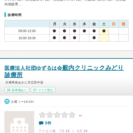
内視鏡専…
診療時間
月
火
水
木
金
土
日
祝
09:00-12:00
15:00-18:30
穀内クリニックみどり
医療法人社団ゆずるは会
診療所
兵庫県南あわじ市広田中筋
駐車場あり
マイナ受付
土曜（〜18:00）
－
0件
アクセス数 7月:
15
| 6月:
19