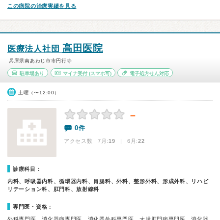
この病院の治療実績を見る
高田医院
医療法人社団
兵庫県南あわじ市市円行寺
駐車場あり
マイナ受付
(スマホ可)
電子処方せん対応
土曜（〜12:00）
－
0件
アクセス数 7月:
19
| 6月:
22
診療科目：
内科、呼吸器内科、循環器内科、胃腸科、外科、整形外科、形成外科、リハビ
リテーション科、肛門科、放射線科
専門医・資格：
外科専門医、消化器病専門医、消化器外科専門医、大腸肛門病専門医、消化器