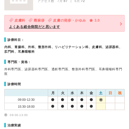
アクセス数 7月:
87
| 6月:
72
皮膚科
蕁麻疹
皮膚の発疹・かゆみ
3.0
よくある総合病院だと思います
診療科目：
内科、胃腸科、外科、整形外科、リハビリテーション科、皮膚科、泌尿器科、
肛門科、耳鼻咽喉科
専門医・資格：
外科専門医、泌尿器科専門医、透析専門医、整形外科専門医、耳鼻咽喉科専門
医
診療時間
月
火
水
木
金
土
日
祝
09:00-12:30
15:30-18:00
09:00-13:00
治療実績