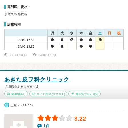
専門医・資格：
形成外科専門医
診療時間
月
火
水
木
金
土
日
祝
09:00-12:30
14:00-18:30
09:00-13:00
14:00-18:30
あきた皮フ科クリニック
兵庫県南あわじ市市小井
駐車場あり
マイナ受付
(スマホ可)
電子処方せん対応
土曜（〜12:00）
3.22
1件