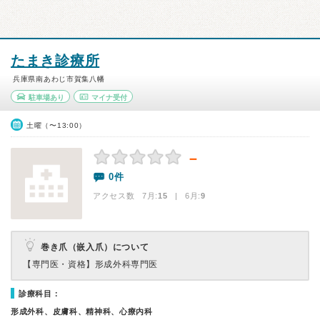
たまき診療所
兵庫県南あわじ市賀集八幡
駐車場あり
マイナ受付
土曜（〜13:00）
－
0件
アクセス数 7月:
15
| 6月:
9
巻き爪（嵌入爪）について
【専門医・資格】
形成外科専門医
診療科目：
形成外科、皮膚科、精神科、心療内科