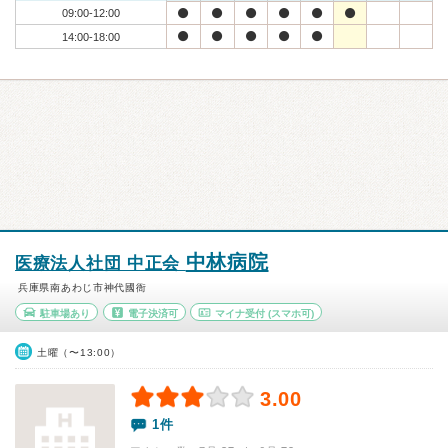
09:00-12:00
14:00-18:00
中林病院
医療法人社団 中正会
兵庫県南あわじ市神代國衙
駐車場あり
電子決済可
マイナ受付
(スマホ可)
土曜（〜13:00）
3.00
1件