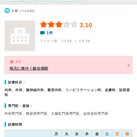
土曜（〜12:00）
3.10
1件
アクセス数 7月:
52
| 6月:
76
3.5
地元に根付く総合病院
診療科目：
内科、外科、脳神経外科、整形外科、リハビリテーション科、皮膚科、泌尿器
科
専門医・資格：
外科専門医、糖尿病専門医、大腸肛門病専門医、泌尿器科専門医
診療時間
月
火
水
木
金
土
日
祝