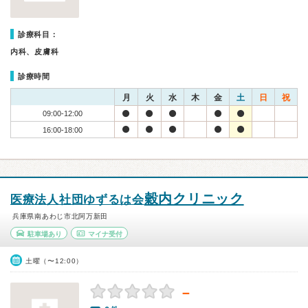
診療科目：
内科、皮膚科
診療時間
月
火
水
木
金
土
日
祝
09:00-12:00
16:00-18:00
穀内クリニック
医療法人社団ゆずるは会
兵庫県南あわじ市北阿万新田
駐車場あり
マイナ受付
土曜（〜12:00）
－