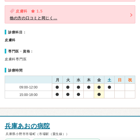
皮膚科
1.5
他の方の口コミと同じく…
診療科目：
皮膚科
専門医・資格：
皮膚科専門医
診療時間
月
火
水
木
金
土
日
祝
09:00-12:00
15:00-18:00
兵庫あおの病院
兵庫県小野市市場町（市場駅（粟生線））