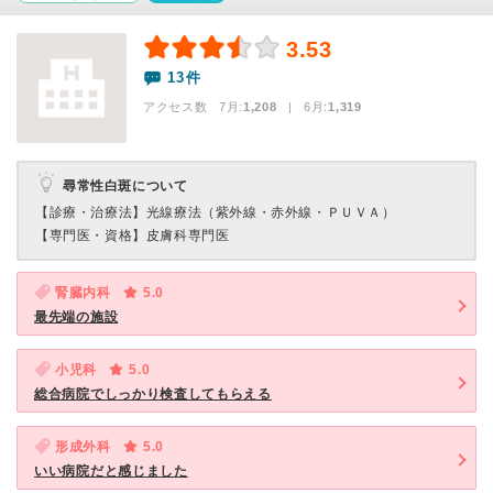
3.53
13件
アクセス数 7月:
1,208
| 6月:
1,319
尋常性白斑について
【診療・治療法】
光線療法（紫外線・赤外線・ＰＵＶＡ）
【専門医・資格】
皮膚科専門医
腎臓内科
5.0
最先端の施設
小児科
5.0
総合病院でしっかり検査してもらえる
形成外科
5.0
いい病院だと感じました