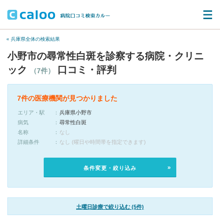
« 兵庫県全体の検索結果
小野市の尋常性白斑を診察する病院・クリニ
ック
口コミ・評判
（7件）
7件の医療機関が見つかりました
エリア・駅
兵庫県小野市
病気
尋常性白斑
名称
なし
詳細条件
なし (曜日や時間帯を指定できます)
条件変更・絞り込み
土曜日診療で絞り込む (5件)