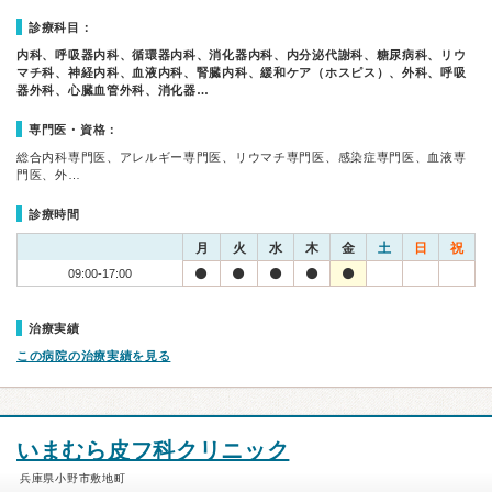
診療科目：
内科、呼吸器内科、循環器内科、消化器内科、内分泌代謝科、糖尿病科、リウ
マチ科、神経内科、血液内科、腎臓内科、緩和ケア（ホスピス）、外科、呼吸
器外科、心臓血管外科、消化器…
専門医・資格：
総合内科専門医、アレルギー専門医、リウマチ専門医、感染症専門医、血液専
門医、外…
診療時間
月
火
水
木
金
土
日
祝
09:00-17:00
治療実績
この病院の治療実績を見る
いまむら皮フ科クリニック
兵庫県小野市敷地町