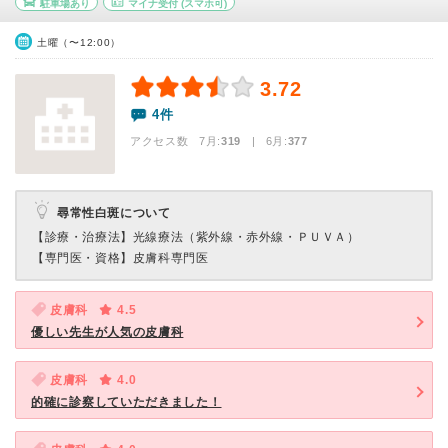
駐車場あり
マイナ受付
(スマホ可)
土曜（〜12:00）
3.72
4件
アクセス数 7月:
319
| 6月:
377
尋常性白斑について
【診療・治療法】
光線療法（紫外線・赤外線・ＰＵＶＡ）
【専門医・資格】
皮膚科専門医
皮膚科
4.5
優しい先生が人気の皮膚科
皮膚科
4.0
的確に診察していただきました！