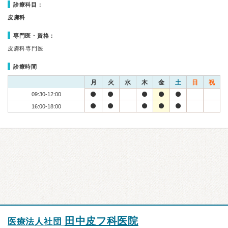
診療科目：
皮膚科
専門医・資格：
皮膚科専門医
診療時間
月
火
水
木
金
土
日
祝
09:30-12:00
16:00-18:00
田中皮フ科医院
医療法人社団