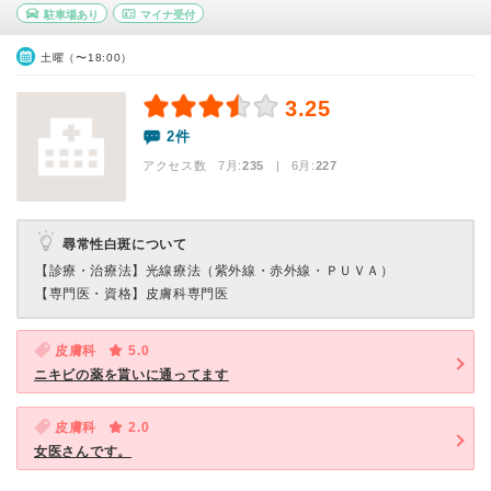
駐車場あり
マイナ受付
土曜（〜18:00）
3.25
2件
アクセス数 7月:
235
| 6月:
227
尋常性白斑について
【診療・治療法】
光線療法（紫外線・赤外線・ＰＵＶＡ）
【専門医・資格】
皮膚科専門医
皮膚科
5.0
ニキビの薬を貰いに通ってます
皮膚科
2.0
女医さんです。