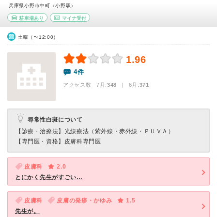
兵庫県小野市中町（小野駅）
駐車場あり
マイナ受付
土曜（〜12:00）
1.96
4件
アクセス数 7月:
348
| 6月:
371
尋常性白斑について
【診療・治療法】
光線療法（紫外線・赤外線・ＰＵＶＡ）
【専門医・資格】
皮膚科専門医
皮膚科
2.0
とにかく先生がすごい…
皮膚科
皮膚の発疹・かゆみ
1.5
先生が。