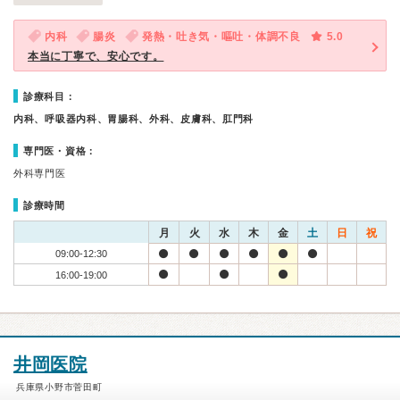
内科
腸炎
発熱・吐き気・嘔吐・体調不良
5.0
本当に丁寧で、安心です。
診療科目：
内科、呼吸器内科、胃腸科、外科、皮膚科、肛門科
専門医・資格：
外科専門医
診療時間
月
火
水
木
金
土
日
祝
09:00-12:30
16:00-19:00
井岡医院
兵庫県小野市菅田町