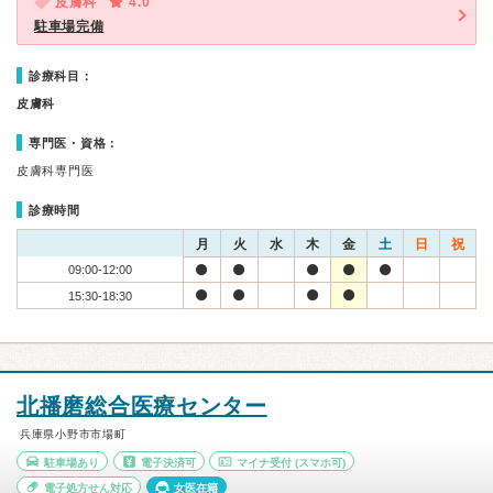
皮膚科
4.0
駐車場完備
診療科目：
皮膚科
専門医・資格：
皮膚科専門医
診療時間
月
火
水
木
金
土
日
祝
09:00-12:00
15:30-18:30
北播磨総合医療センター
兵庫県小野市市場町
駐車場あり
電子決済可
マイナ受付
(スマホ可)
電子処方せん対応
女医在籍