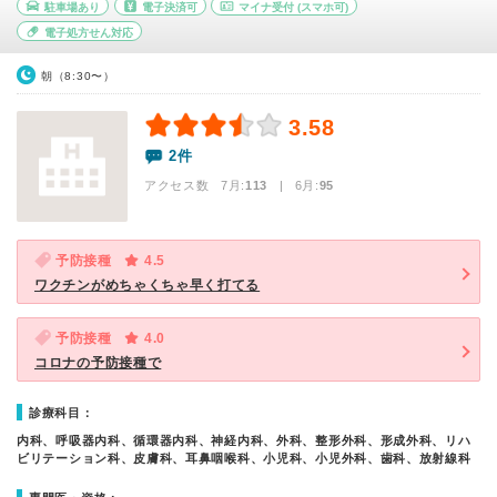
駐車場あり
電子決済可
マイナ受付
(スマホ可)
電子処方せん対応
朝（8:30〜）
3.58
2件
アクセス数 7月:
113
| 6月:
95
予防接種
4.5
ワクチンがめちゃくちゃ早く打てる
予防接種
4.0
コロナの予防接種で
診療科目：
内科、呼吸器内科、循環器内科、神経内科、外科、整形外科、形成外科、リハ
ビリテーション科、皮膚科、耳鼻咽喉科、小児科、小児外科、歯科、放射線科