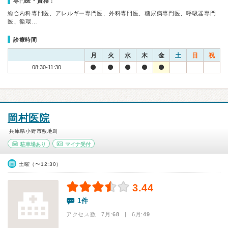
専門医・資格：
総合内科専門医、アレルギー専門医、外科専門医、糖尿病専門医、呼吸器専門
医、循環…
診療時間
月
火
水
木
金
土
日
祝
08:30-11:30
岡村医院
兵庫県小野市敷地町
駐車場あり
マイナ受付
土曜（〜12:30）
3.44
1件
アクセス数 7月:
68
| 6月:
49