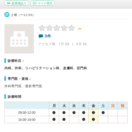
駐車場あり
マイナ受付
土曜（〜12:00）
－
0件
アクセス数 7月:
12
| 6月:
11
診療科目：
内科、外科、リハビリテーション科、皮膚科、肛門科
専門医・資格：
外科専門医、透析専門医
診療時間
月
火
水
木
金
土
日
祝
09:00-12:00
16:00-19:00