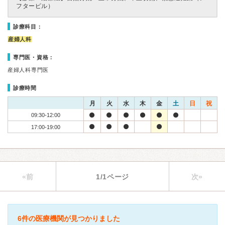
フターピル）
診療科目：
産婦人科
専門医・資格：
産婦人科専門医
診療時間
月
火
水
木
金
土
日
祝
09:30-12:00
17:00-19:00
«前
1/1ページ
次»
6件の医療機関が見つかりました