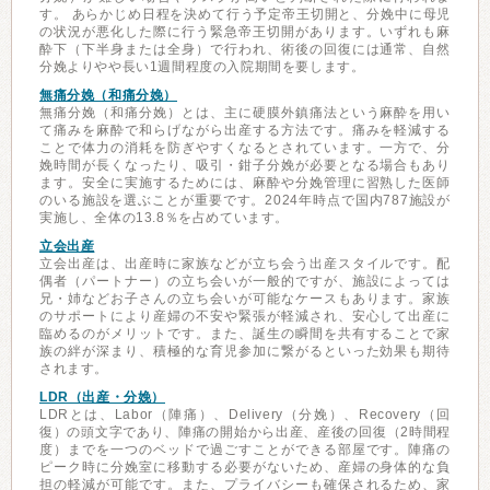
す。 あらかじめ日程を決めて行う予定帝王切開と、分娩中に母児
の状況が悪化した際に行う緊急帝王切開があります。いずれも麻
酔下（下半身または全身）で行われ、術後の回復には通常、自然
分娩よりやや長い1週間程度の入院期間を要します。
無痛分娩（和痛分娩）
無痛分娩（和痛分娩）とは、主に硬膜外鎮痛法という麻酔を用い
て痛みを麻酔で和らげながら出産する方法です。痛みを軽減する
ことで体力の消耗を防ぎやすくなるとされています。一方で、分
娩時間が長くなったり、吸引・鉗子分娩が必要となる場合もあり
ます。安全に実施するためには、麻酔や分娩管理に習熟した医師
のいる施設を選ぶことが重要です。2024年時点で国内787施設が
実施し、全体の13.8％を占めています。
立会出産
立会出産は、出産時に家族などが立ち会う出産スタイルです。配
偶者（パートナー）の立ち会いが一般的ですが、施設によっては
兄・姉などお子さんの立ち会いが可能なケースもあります。家族
のサポートにより産婦の不安や緊張が軽減され、安心して出産に
臨めるのがメリットです。また、誕生の瞬間を共有することで家
族の絆が深まり、積極的な育児参加に繋がるといった効果も期待
されます。
LDR（出産・分娩）
LDRとは、Labor（陣痛）、Delivery（分娩）、Recovery（回
復）の頭文字であり、陣痛の開始から出産、産後の回復（2時間程
度）までを一つのベッドで過ごすことができる部屋です。陣痛の
ピーク時に分娩室に移動する必要がないため、産婦の身体的な負
担の軽減が可能です。また、プライバシーも確保されるため、家