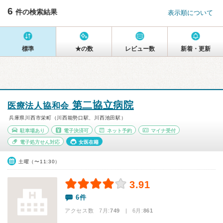
6
件の検索結果
表示順について
標準
★の数
レビュー数
新着・更新
第二協立病院
医療法人協和会
兵庫県川西市栄町（川西能勢口駅、川西池田駅）
駐車場あり
電子決済可
ネット予約
マイナ受付
電子処方せん対応
女医在籍
土曜（〜11:30）
3.91
6件
アクセス数 7月:
749
| 6月:
861