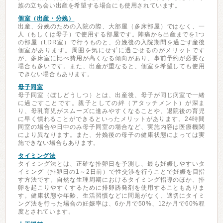
族の立ち会い出産を希望する場合にも使用されています。
個室（出産・分娩）
出産、分娩のための入院の際、大部屋（多床部屋）ではなく、一
人（もしくは母子）で使用する部屋です。陣痛から出産までを1つ
の部屋（LDR室）で行うものと、分娩後の入院期間を過ごす産後
個室があります。周囲を気にせずに過ごせるのがメリットです
が、多床室に比べ費用が高くなる傾向があり、事前予約が必要な
場合も多いです。また、出産が重なると、個室を希望しても使用
できない場合もあります。
母子同室
母子同室（ぼしどうしつ）とは、出産後、母子が同じ病室で一緒
に過ごすことです。親子としての絆（アタッチメント）が深ま
り、母乳育児がスムーズに進みやすくなることや、退院後の育児
に早く慣れることができるといったメリットがあります。24時間
同室の場合や日中のみ母子同室の場合など、実施内容は医療機関
により異なります。また、分娩後の母子の健康状態によっては実
施できない場合もあります。
タイミング法
タイミング法とは、正確な排卵日を予測し、最も妊娠しやすいタ
イミング（排卵日の1～2日前）で性交渉を行うことで妊娠を目指
す方法です。自然な生理周期におけるタイミング指導のほか、排
卵を起こりやすくするために排卵誘発剤を使用することもありま
す。健康状態や年齢、生活習慣などに問題がなく、適切にタイミ
ング法を行った場合の妊娠率は、6か月で50%、12か月で60%程
度とされています。