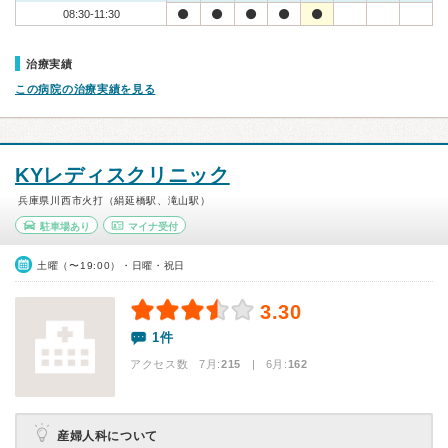
08:30-11:30
治療実績
この病院の治療実績を見る
KYレディスクリニック
兵庫県川西市火打（絹延橋駅、滝山駅）
駐車場あり
マイナ受付
土曜（〜19:00）・日曜・祝日
3.30
1件
アクセス数 7月:
215
| 6月:
162
産婦人科について