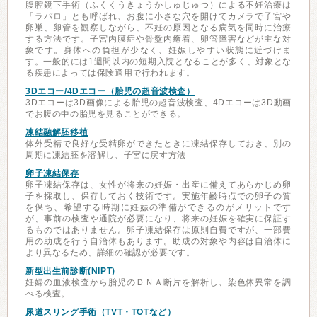
腹腔鏡下手術（ふくくうきょうかしゅじゅつ）による不妊治療は
「ラパロ」とも呼ばれ、お腹に小さな穴を開けてカメラで子宮や
卵巣、卵管を観察しながら、不妊の原因となる病気を同時に治療
する方法です。子宮内膜症や骨盤内癒着、卵管障害などが主な対
象です。身体への負担が少なく、妊娠しやすい状態に近づけま
す。一般的には1週間以内の短期入院となることが多く、対象とな
る疾患によっては保険適用で行われます。
3Dエコー/4Dエコー（胎児の超音波検査）
3Dエコーは3D画像による胎児の超音波検査、4Dエコーは3D動画
でお腹の中の胎児を見ることができる。
凍結融解胚移植
体外受精で良好な受精卵ができたときに凍結保存しておき、別の
周期に凍結胚を溶解し、子宮に戻す方法
卵子凍結保存
卵子凍結保存は、女性が将来の妊娠・出産に備えてあらかじめ卵
子を採取し、保存しておく技術です。実施年齢時点での卵子の質
を保ち、希望する時期に妊娠の準備ができるのがメリットです
が、事前の検査や通院が必要になり、将来の妊娠を確実に保証す
るものではありません。卵子凍結保存は原則自費ですが、一部費
用の助成を行う自治体もあります。助成の対象や内容は自治体に
より異なるため、詳細の確認が必要です。
新型出生前診断(NIPT)
妊婦の血液検査から胎児のＤＮＡ断片を解析し、染色体異常を調
べる検査。
尿道スリング手術（TVT・TOTなど）