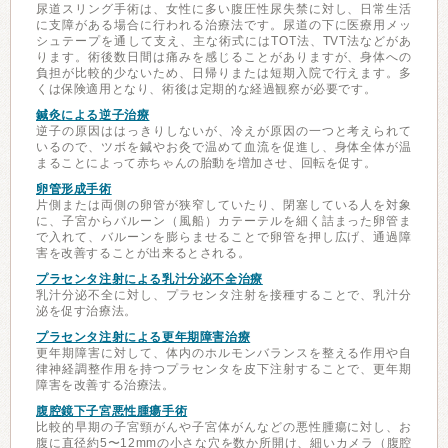
尿道スリング手術は、女性に多い腹圧性尿失禁に対し、日常生活
に支障がある場合に行われる治療法です。尿道の下に医療用メッ
シュテープを通して支え、主な術式にはTOT法、TVT法などがあ
ります。術後数日間は痛みを感じることがありますが、身体への
負担が比較的少ないため、日帰りまたは短期入院で行えます。多
くは保険適用となり、術後は定期的な経過観察が必要です。
鍼灸による逆子治療
逆子の原因ははっきりしないが、冷えが原因の一つと考えられて
いるので、ツボを鍼やお灸で温めて血流を促進し、身体全体が温
まることによって赤ちゃんの胎動を増加させ、回転を促す。
卵管形成手術
片側または両側の卵管が狭窄していたり、閉塞している人を対象
に、子宮からバルーン（風船）カテーテルを細く詰まった卵管ま
で入れて、バルーンを膨らませることで卵管を押し広げ、通過障
害を改善することが出来るとされる。
プラセンタ注射による乳汁分泌不全治療
乳汁分泌不全に対し、プラセンタ注射を接種することで、乳汁分
泌を促す治療法。
プラセンタ注射による更年期障害治療
更年期障害に対して、体内のホルモンバランスを整える作用や自
律神経調整作用を持つプラセンタを皮下注射することで、更年期
障害を改善する治療法。
腹腔鏡下子宮悪性腫瘍手術
比較的早期の子宮頸がんや子宮体がんなどの悪性腫瘍に対し、お
腹に直径約5〜12mmの小さな穴を数か所開け、細いカメラ（腹腔