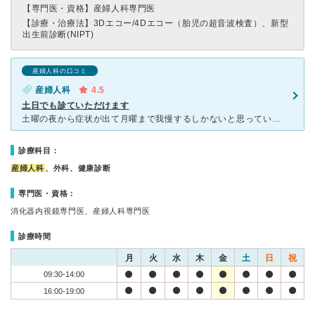
【専門医・資格】
産婦人科専門医
【診療・治療法】
3Dエコー/4Dエコー（胎児の超音波検査）、新型
出生前診断(NIPT)
産婦人科の口コミ
産婦人科
4.5
土日でも診ていただけます
土曜の夜から症状が出て月曜まで我慢するしかないと思っていたところ、こちらの病院を知り日曜日も開いているので受診しました。 婦人科ですが、外科も経験されている先生なので簡単な処置もしていただけます。
診療科目：
産婦人科
、外科、健康診断
専門医・資格：
消化器内視鏡専門医、産婦人科専門医
診療時間
月
火
水
木
金
土
日
祝
09:30-14:00
16:00-19:00