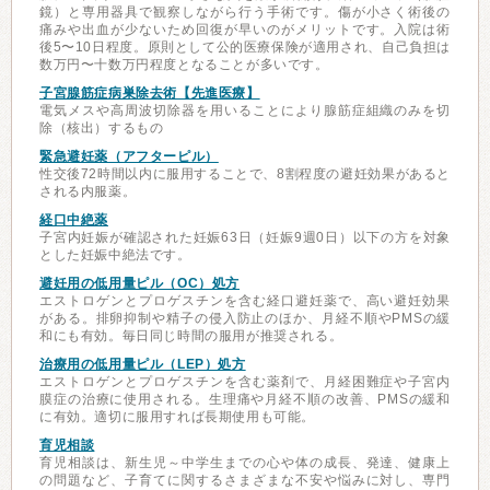
鏡）と専用器具で観察しながら行う手術です。傷が小さく術後の
痛みや出血が少ないため回復が早いのがメリットです。入院は術
後5〜10日程度。原則として公的医療保険が適用され、自己負担は
数万円〜十数万円程度となることが多いです。
子宮腺筋症病巣除去術【先進医療】
電気メスや高周波切除器を用いることにより腺筋症組織のみを切
除（核出）するもの
緊急避妊薬（アフターピル）
性交後72時間以内に服用することで、8割程度の避妊効果があると
される内服薬。
経口中絶薬
子宮内妊娠が確認された妊娠63日（妊娠9週0日）以下の方を対象
とした妊娠中絶法です。
避妊用の低用量ピル（OC）処方
エストロゲンとプロゲスチンを含む経口避妊薬で、高い避妊効果
がある。排卵抑制や精子の侵入防止のほか、月経不順やPMSの緩
和にも有効。毎日同じ時間の服用が推奨される。
治療用の低用量ピル（LEP）処方
エストロゲンとプロゲスチンを含む薬剤で、月経困難症や子宮内
膜症の治療に使用される。生理痛や月経不順の改善、PMSの緩和
に有効。適切に服用すれば長期使用も可能。
育児相談
育児相談は、新生児～中学生までの心や体の成長、発達、健康上
の問題など、子育てに関するさまざまな不安や悩みに対し、専門