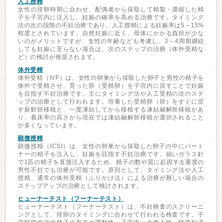
人工授精
女性の排卵時期に合わせ、配偶者から採取して精製・濃縮した精
子を子宮内に注入し、妊娠の確率を高める治療です。タイミング
法の次の段階の不妊治療であり、人工授精による妊娠率は5～15%
程度とされています。自然妊娠に近く、母体にかかる負担が少な
いのがメリットですが、女性の年齢なども考慮し、3～4周期継続
しても妊娠に至らない場合は、次のステップの治療（体外受精な
ど）の検討が推奨されます。
体外受精
体外受精（IVF）は、女性の卵巣から採取した卵子と男性の精子を
体外で受精させ、育った胚（受精卵）を子宮内に戻すことで妊娠
を目指す不妊治療です。主にタイミング法や人工受精の次のステ
ップの治療として行われます。培養した受精卵（胚）をすぐに戻
す新鮮胚移植と、一度凍結してから移植する凍結融解胚移植があ
り、着床率の高さから現在では凍結融解胚移植が選択されること
が多くなっています。
顕微授精
顕微授精（ICSI）は、女性の卵巣から採取した卵子の中にパート
ナーの精子を注入し、妊娠を目指す不妊治療です。細いガラス針
で1匹の精子を直接注入するため、精子の数や質に起因する重度の
男性不妊でも治療が可能です。原則として、タイミング法や人工
授精、通常の体外受精（ふりかけ法）による治療が難しい場合の
ステップアップの治療として検討されます。
ヒューナーテスト（フーナーテスト）
ヒューナーテスト（フーナーテスト）は、不妊検査のスクリーニ
ングとして、排卵のタイミングに合わせて行われる検査です。子