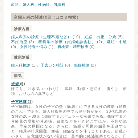
産科
、
婦人科
、
性病科
、
乳腺科
産婦人科の関連項目（口コミ検索）
診療内容
婦人科系の診療（生理不順など）
(10)、
妊娠・出産・分娩
(5)、
不妊治療
(2)、
産科系の診療（妊婦健診含む）
(2)、
避妊・中絶
(0)、
女性特有の悩み
(1)、
再検査・精密検査
(0)
健康診断
婦人科検診
(1)、
子宮ガン検診
(0)、
妊婦検診
(2)
病気
妊娠
(5)
ほてり、吐き気（つわり）、嘔吐、動悸・息切れ、胸やけ、便
秘、おりものの異常など
子宮筋腫
(1)
子宮筋腫は、女性の子宮の壁（筋層）にできる良性の腫瘍（筋肉
のこぶ）である。婦人科疾患の中でも発症数が多く、30代以降の
女性の20～30％に発症するポピュラーな疾患である。発症すると
月経量の増加や月経痛、貧血などを引き起こすほか、不妊や流
産、早産の原因になる。さらに、筋腫が周囲の臓器を圧迫する
と、頻尿や排尿困難、便秘、腰痛などを伴うこともある。筋腫が
小さく、自覚症状がない場合は、基本的に経過観察となるが、日