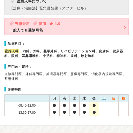
産婦人科について
【診療・治療法】
緊急避妊薬（アフターピル）
整形外科
腰痛
4.0
一般人でも受診可能
診療科目：
産婦人科
、内科、外科、整形外科、リハビリテーション科、皮膚科、泌尿器
科、眼科、耳鼻咽喉科、小児科、精神科、歯科、放射線科
専門医・資格：
血液専門医、外科専門医、循環器専門医、肝臓専門医、消化器内視鏡専門医、
整形外科…
診療時間
月
火
水
木
金
土
日
祝
08:45-12:00
13:30-17:00