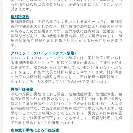
った場合は複数回の検査を行い、正確な診断につなげることが推
奨されます。
排卵誘発剤
排卵誘発剤は、不妊治療でよく用いられる薬の一つです。排卵障
害や排卵周期の乱れの改善、排卵時期の調整により妊娠の可能性
を高めるために使用されます。薬の形状には内服薬・注射薬・点
鼻薬などがあり、体の状態や治療内容に応じて選択されます。卵
巣過剰刺激症候群や多胎妊娠のリスクがあるため注意が必要で
す。
クロミッド（クロミフェンクエン酸塩）
クロミッド（クロミフェンクエン酸塩）は、不妊治療で用いられ
る排卵誘発剤のひとつで、間接的に卵巣に働きかけて排卵を促す
飲み薬です。脳の視床下部に作用してホルモン分泌（FSH・LHな
ど）を促し、卵胞の成長と排卵を起こしやすくします。排卵障害
の治療や排卵時期の調整を目的として、不妊治療の初期段階で、
タイミング法・人工授精などと組み合わせて使用されます。
男性不妊治療
不妊の原因が男性側にある場合、造精機能障害、性機能障害、精
路通過障害の3つの要因があります。男性不妊では、検査で原因を
特定して薬物療法や手術を行うことで妊娠を目指すほか、人工授
精や顕微授精などの高度生殖医療を検討する場合もあります。効
果が出るまでには時間がかかることがあり、男女ともに年齢を重
ねることで妊娠率が低下することも考慮して、適切な時期に夫婦
で治療を開始することが推奨されます。
腹腔鏡下手術による不妊治療