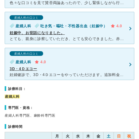
色々な口コミを見て賛否両論あったので、少し緊張しながら行きましたが、先生も看護師さんも優しくて良い意味で拍子抜けしました。 初診はWEB予約が出来るので、予約時間10分前に着き問診票を書いて待ってい
産婦人科の口コミ
産婦人科
吐き気・嘔吐・不性器出血（妊娠中）
4.0
妊娠中、お世話になりました。
とても、親身に診察していただき、とても安心できました。赤ちゃんのエコーも丁寧でした。悪阻でしんどい時期も、親身な対応をしてくださいました。出産はできないので別の病院へ紹介状を書いてもらいました。出産す
産婦人科の口コミ
産婦人科
4.0
3D・4Ｄエコー
妊婦健診で、3D・4Ｄエコーをやっていただけます。追加料金等は特に請求されず、基本的には補助チケット内で診ていただけます。(検査内容によっては自己負担もあります。) スクリーニングも健診内で実施して
診療科目：
産婦人科
専門医・資格：
産婦人科専門医、麻酔科専門医
診療時間
月
火
水
木
金
土
日
祝