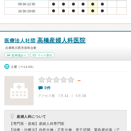
09:30-12:30
16:30-19:00
高橋産婦人科医院
医療法人社団
兵庫県川西市清和台東
駐車場あり
マイナ受付
土曜（〜12:00）
－
0件
アクセス数 7月:
11
| 6月:
15
産婦人科について
【専門医・資格】
産婦人科専門医
【診療・治療法】
自然分娩・正常分娩、帝王切開、緊急避妊薬（ア