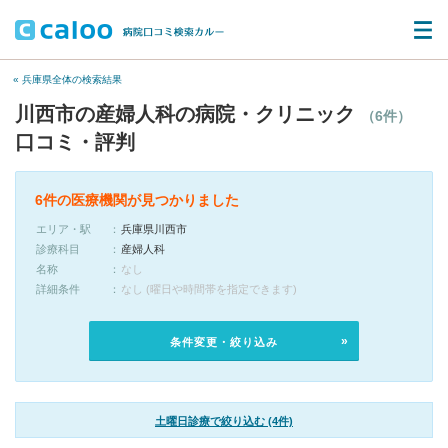
« 兵庫県全体の検索結果
川西市の産婦人科の病院・クリニック
（6件）
口コミ・評判
6件の医療機関が見つかりました
エリア・駅
兵庫県川西市
診療科目
産婦人科
名称
なし
詳細条件
なし (曜日や時間帯を指定できます)
条件変更・絞り込み
土曜日診療で絞り込む (4件)