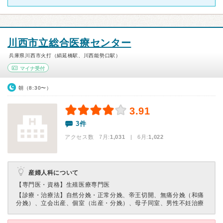
川西市立総合医療センター
兵庫県川西市火打（絹延橋駅、川西能勢口駅）
マイナ受付
朝（8:30〜）
3.91
3件
アクセス数 7月:
1,031
| 6月:
1,022
産婦人科について
【専門医・資格】
生殖医療専門医
【診療・治療法】
自然分娩・正常分娩、帝王切開、無痛分娩（和痛
分娩）、立会出産、個室（出産・分娩）、母子同室、男性不妊治療