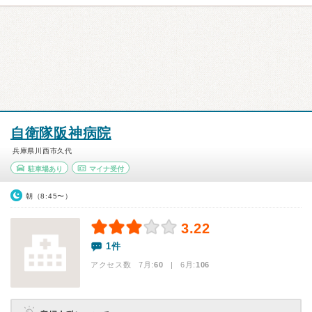
自衛隊阪神病院
兵庫県川西市久代
駐車場あり
マイナ受付
朝（8:45〜）
3.22
1件
アクセス数 7月:
60
| 6月:
106