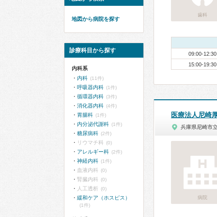
歯科
地図から病院を探す
診療科目から探す
09:00-12:30
15:00-19:30
内科系
内科
(11件)
呼吸器内科
(1件)
循環器内科
(3件)
消化器内科
(4件)
医療法人尼崎
胃腸科
(1件)
内分泌代謝科
(1件)
兵庫県尼崎市
糖尿病科
(2件)
リウマチ科
(0)
アレルギー科
(2件)
神経内科
(1件)
血液内科
(0)
腎臓内科
(0)
人工透析
(0)
緩和ケア（ホスピス）
病院
(1件)