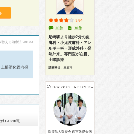
ト
3.84
20件
30件
尼崎駅より徒歩2分の皮
える治療法 Vol.083
膚科・小児皮膚科・アレ
ルギー科・形成外科・発
熱外来。専門医が在籍。
土曜診療
（上部消化管内視
診療科目：
皮膚科
付 (スマホ可)
医療法人敬愛会 西宮敬愛会病