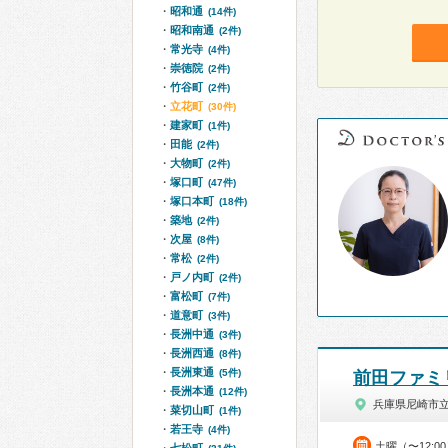
昭和通
(14件)
昭和南通
(2件)
常光寺
(4件)
崇徳院
(2件)
竹谷町
(2件)
立花町
(30件)
建家町
(1件)
田能
(2件)
大物町
(2件)
塚口町
(47件)
塚口本町
(18件)
築地
(2件)
次屋
(8件)
常松
(2件)
戸ノ内町
(2件)
富松町
(7件)
道意町
(3件)
長洲中通
(3件)
長洲西通
(8件)
長洲東通
(5件)
前田ファミ
長洲本通
(12件)
兵庫県尼崎市
菜切山町
(1件)
若王寺
(4件)
土曜（〜12:0