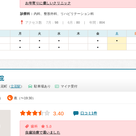
お年寄りに優しいクリニック
診療科：
内科、整形外科、リハビリテーション科
アクセス数 7月：
98
| 6月：
80
| 年間：
804
月
火
水
木
金
土
●
●
●
●
●
●
●
●
●
院
立花町（
立花駅
）
駐車場あり
マイナ受付
0）
夜（〜19:30）
3.40
口コミ1件
歯科
5.0
虫歯治療で通いました