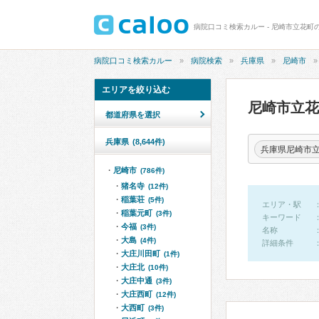
病院口コミ検索カルー - 尼崎市立花町
病院口コミ検索カルー
病院検索
兵庫県
尼崎市
エリアを絞り込む
尼崎市立
都道府県を選択
兵庫県
(8,644件)
兵庫県尼崎市
尼崎市
(786件)
猪名寺
(12件)
稲葉荘
(5件)
エリア・駅
稲葉元町
(3件)
キーワード
今福
(3件)
名称
大島
(4件)
詳細条件
大庄川田町
(1件)
大庄北
(10件)
大庄中通
(3件)
大庄西町
(12件)
大西町
(3件)