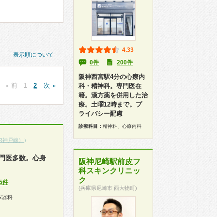
4.33
表示順について
0件
200件
阪神西宮駅4分の心療内
« 前
1
2
次 »
科・精神科。専門医在
籍。漢方薬を併用した治
療。土曜12時まで。プ
ライバシー配慮
診療科目：
精神科、心療内科
R神戸線）
）
門医多数。心身
阪神尼崎駅前皮フ
科スキンクリニッ
ク
5件
(兵庫県尼崎市 西大物町)
尿器科