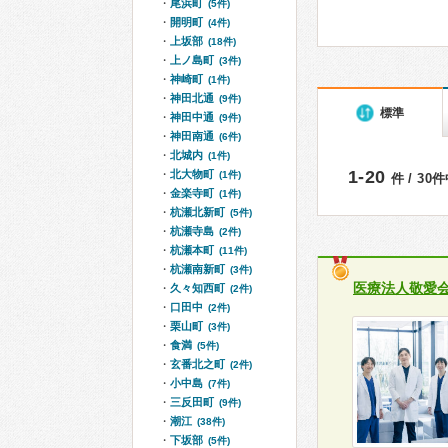
尾浜町
(5件)
開明町
(4件)
上坂部
(18件)
上ノ島町
(3件)
神崎町
(1件)
神田北通
(9件)
標準
神田中通
(9件)
神田南通
(6件)
北城内
(1件)
1-20
北大物町
(1件)
件 / 30
金楽寺町
(1件)
杭瀬北新町
(5件)
杭瀬寺島
(2件)
杭瀬本町
(11件)
杭瀬南新町
(3件)
医療法人敬愛
久々知西町
(2件)
口田中
(2件)
栗山町
(3件)
食満
(5件)
玄番北之町
(2件)
小中島
(7件)
三反田町
(9件)
潮江
(38件)
下坂部
(5件)