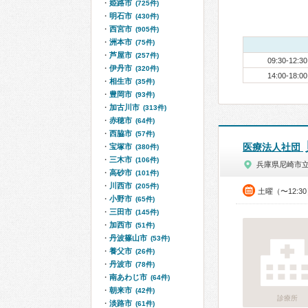
姫路市
(725件)
明石市
(430件)
西宮市
(905件)
洲本市
(75件)
芦屋市
(257件)
09:30-12:30
伊丹市
(320件)
14:00-18:00
相生市
(35件)
豊岡市
(93件)
加古川市
(313件)
赤穂市
(64件)
西脇市
(57件)
医療法人社団
宝塚市
(380件)
三木市
(106件)
兵庫県尼崎市
高砂市
(101件)
川西市
(205件)
土曜（〜12:3
小野市
(65件)
三田市
(145件)
加西市
(51件)
丹波篠山市
(53件)
養父市
(26件)
丹波市
(78件)
南あわじ市
(64件)
朝来市
(42件)
診療所
淡路市
(61件)