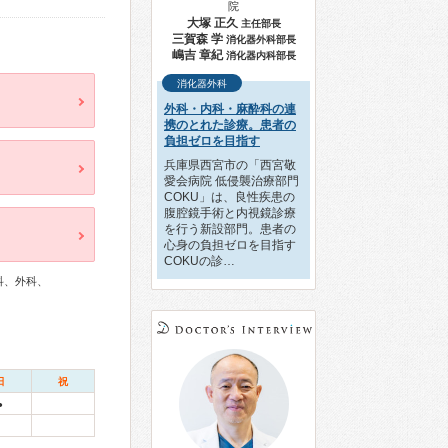
院
大塚 正久
主任部長
三賀森 学
消化器外科部長
嶋吉 章紀
消化器内科部長
消化器外科
外科・内科・麻酔科の連
携のとれた診療。患者の
負担ゼロを目指す
兵庫県西宮市の「西宮敬
愛会病院 低侵襲治療部門
COKU」は、良性疾患の
腹腔鏡手術と内視鏡診療
を行う新設部門。患者の
心身の負担ゼロを目指す
COKUの診…
科、外科、
日
祝
●