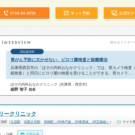
0798-64-0059
ネット予約
公式サイ
頼れるドクターが教
消化器内科
胃がん予防に欠かせない、ピロリ菌検査と除菌療法
兵庫県西宮市の「ほその内科おなかクリニック」では、胃カメラ検査
鏡検査）と同日にピロリ菌の検査を受けることができる。胃カメラ…
ほその内科おなかクリニック (兵庫県・西宮市)
細野 智子
院長
リークリニック
立花町（
立花駅
、
武庫之荘駅
、
尼崎駅（JR神戸線、JR東西線、JR宝塚線）
）
マイナ受
女医在籍
0）・日曜