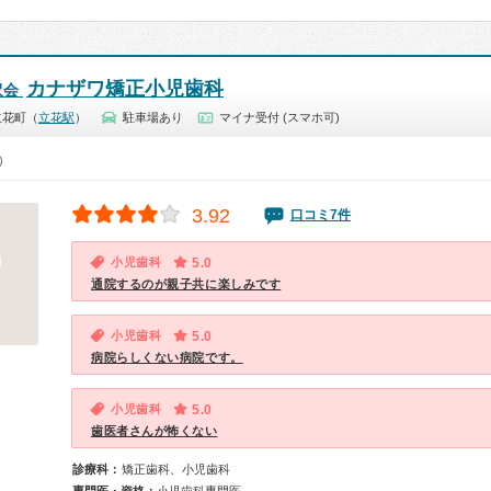
カナザワ矯正小児歯科
沢会
立花町（
立花駅
）
駐車場あり
マイナ受付 (スマホ可)
0）
3.92
口コミ7件
小児歯科
5.0
通院するのが親子共に楽しみです
小児歯科
5.0
病院らしくない病院です。
小児歯科
5.0
歯医者さんが怖くない
診療科：
矯正歯科、小児歯科