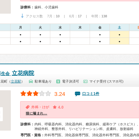
診療科：
歯科、小児歯科
アクセス数 7月：
10
| 6月：
17
| 年間：
138
月
火
水
木
金
土
●
●
●
●
●
●
●
●
●
●
立花病院
厚生会
立花町（
立花駅
）
駐車場あり
電子決済可
マイナ受付 (スマホ可)
3.24
口コミ1件
外科・けが
4.0
猫に噛まれ…
診療科：
内科、呼吸器内科、消化器内科、糖尿病科、緩和ケア（ホスピス）
神経外科、整形外科、リハビリテーション科、皮膚科、放射線科
専門医・資格：