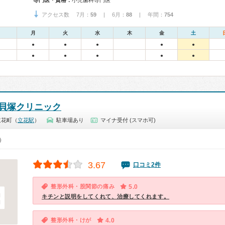
専門医・資格：
小児歯科専門医
アクセス数 7月：
59
| 6月：
88
| 年間：
754
月
火
水
木
金
土
●
●
●
●
●
●
●
●
●
●
貝塚クリニック
立花町（
立花駅
）
駐車場あり
マイナ受付 (スマホ可)
0）
3.67
口コミ2件
整形外科・股関節の痛み
5.0
キチンと説明をしてくれて、治療してくれます。
整形外科・けが
4.0