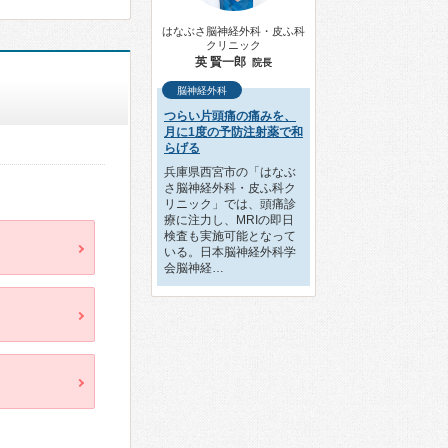
はなぶさ脳神経外科・皮ふ科
クリニック
英 賢一郎
院長
脳神経外科
つらい片頭痛の痛みを、
月に1度の予防注射薬で和
らげる
兵庫県西宮市の「はなぶ
さ脳神経外科・皮ふ科ク
リニック」では、頭痛診
療に注力し、MRIの即日
検査も実施可能となって
いる。日本脳神経外科学
会脳神経…