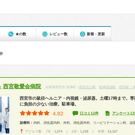
★の数
レビュー数
新着・更新
件中
西宮敬愛会病院
会
兵庫県西宮市 深津町（
西宮北口駅
、
阪神国道駅
、
西宮駅（J
西宮市の鼠径ヘルニア・内視鏡・泌尿器。土曜17時まで。専
に負担の少ない治療。駐車場。
4.82
口コミ12件
アンケート13
診療科：
内科、消化器内科、外科、消化器外科、リハビリテーション科、泌
アクセス数 7月：
1,574
| 6月：
1,228
| 年間：
14,167