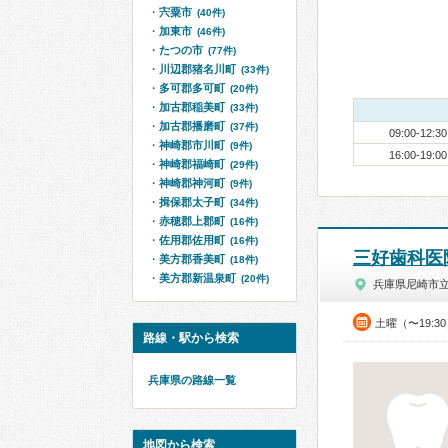
宍粟市
(40件)
加東市
(46件)
たつの市
(77件)
川辺郡猪名川町
(33件)
多可郡多可町
(20件)
加古郡稲美町
(33件)
加古郡播磨町
(37件)
09:00-12:30
神崎郡市川町
(9件)
16:00-19:00
神崎郡福崎町
(29件)
神崎郡神河町
(9件)
揖保郡太子町
(34件)
赤穂郡上郡町
(16件)
佐用郡佐用町
(16件)
三好歯科医
美方郡香美町
(18件)
美方郡新温泉町
(20件)
兵庫県尼崎市
土曜（〜19:3
路線・駅から検索
兵庫県の路線一覧
地図から検索