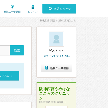
病院をさがす
新規ユーザ登録
ログイン
182,226
病院・
264,163
口コミ
ゲスト
さん
ログインしてください
新規ユーザ登録
絞り込み »
阪神西宮うめはな
こころのクリニッ
ク
(兵庫県西宮市 馬場町)