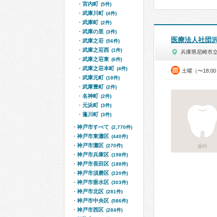
宮内町
(5件)
武庫川町
(4件)
武庫町
(2件)
武庫の里
(3件)
医療法人社団
武庫之荘
(56件)
武庫之荘西
(1件)
兵庫県尼崎市
武庫之荘東
(6件)
武庫之荘本町
(4件)
土曜（〜18:0
武庫元町
(18件)
武庫豊町
(2件)
名神町
(2件)
元浜町
(3件)
蓬川町
(3件)
神戸市すべて
(2,770件)
神戸市東灘区
(440件)
神戸市灘区
(270件)
歯科
神戸市兵庫区
(198件)
神戸市長田区
(188件)
神戸市須磨区
(220件)
神戸市垂水区
(303件)
神戸市北区
(281件)
神戸市中央区
(586件)
神戸市西区
(284件)