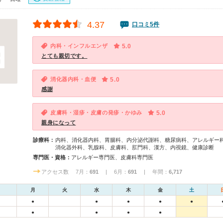
4.37
口コミ5件
内科・インフルエンザ
5.0
とても親切です。
消化器内科・血便
5.0
感謝
皮膚科・湿疹・皮膚の発疹・かゆみ
5.0
親身になって
診療科：
内科、消化器内科、胃腸科、内分泌代謝科、糖尿病科、アレルギー
消化器外科、乳腺科、皮膚科、肛門科、漢方、内視鏡、健康診断
専門医・資格：
アレルギー専門医、皮膚科専門医
アクセス数 7月：
691
| 6月：
691
| 年間：
6,717
月
火
水
木
金
土
●
●
●
●
●
●
●
●
●