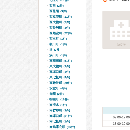
七松町
(21件)
西川
(2件)
西昆陽
(3件)
西立花町
(11件)
西大物町
(9件)
西長洲町
(3件)
西難波町
(22件)
西本町
(1件)
額田町
(1件)
診療所
浜
(7件)
浜田町
(1件)
東園田町
(51件)
東大物町
(3件)
東塚口町
(1件)
東七松町
(4件)
東難波町
(20件)
水堂町
(4件)
御園
(2件)
御園町
(10件)
南清水
(1件)
南竹谷町
(3件)
南塚口町
(51件)
09:00-12:00
南七松町
(1件)
16:00-19:00
南武庫之荘
(56件)