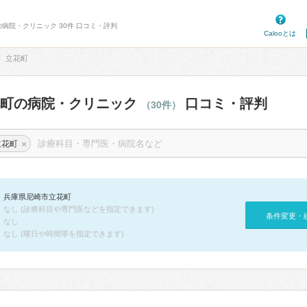
の病院・クリニック 30件 口コミ・評判
Calooとは
立花町
花町の病院・クリニック
口コミ・評判
（30件）
×
立花町
兵庫県尼崎市立花町
なし (診療科目や専門医などを指定できます)
条件変更・
なし
なし (曜日や時間帯を指定できます)