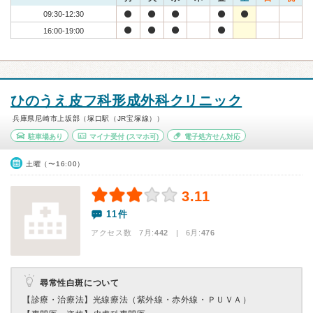
09:30-12:30
16:00-19:00
ひのうえ皮フ科形成外科クリニック
兵庫県尼崎市上坂部（塚口駅（JR宝塚線））
駐車場あり
マイナ受付
(スマホ可)
電子処方せん対応
土曜（〜16:00）
3.11
11件
アクセス数 7月:
442
| 6月:
476
尋常性白斑について
【診療・治療法】
光線療法（紫外線・赤外線・ＰＵＶＡ）