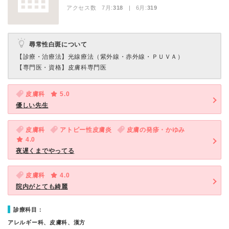
アクセス数 7月:
318
| 6月:
319
尋常性白斑について
【診療・治療法】
光線療法（紫外線・赤外線・ＰＵＶＡ）
【専門医・資格】
皮膚科専門医
皮膚科
5.0
優しい先生
皮膚科
アトピー性皮膚炎
皮膚の発疹・かゆみ
4.0
夜遅くまでやってる
皮膚科
4.0
院内がとても綺麗
診療科目：
アレルギー科、皮膚科、漢方