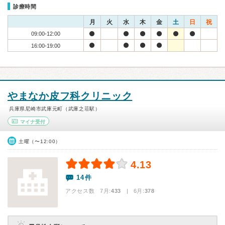
診療時間
月
火
水
木
金
土
日
祝
09:00-12:00
16:00-19:00
やまなか皮フ科クリニック
兵庫県尼崎市武庫元町（武庫之荘駅）
マイナ受付
土曜（〜12:00）
4.13
14件
アクセス数 7月:
433
| 6月:
378