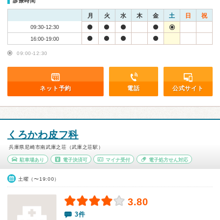
診療時間
月
火
水
木
金
土
日
祝
09:30-12:30
16:00-19:00
09:00-12:30
ネット予約
電話
公式サイト
くろかわ皮フ科
兵庫県尼崎市南武庫之荘（武庫之荘駅）
駐車場あり
電子決済可
マイナ受付
電子処方せん対応
土曜（〜19:00）
3.80
3件