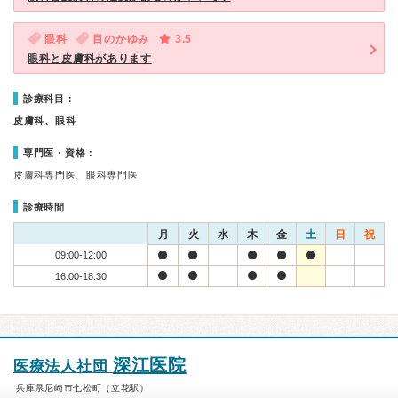
眼科
目のかゆみ
3.5
眼科と皮膚科があります
診療科目：
皮膚科、眼科
専門医・資格：
皮膚科専門医、眼科専門医
診療時間
月
火
水
木
金
土
日
祝
09:00-12:00
16:00-18:30
深江医院
医療法人社団
兵庫県尼崎市七松町（立花駅）