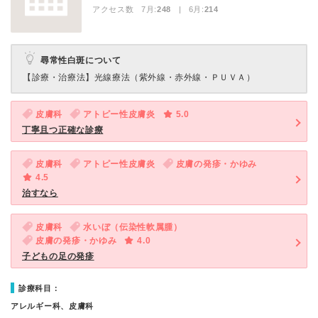
アクセス数 7月:
248
| 6月:
214
尋常性白斑について
【診療・治療法】
光線療法（紫外線・赤外線・ＰＵＶＡ）
皮膚科
アトピー性皮膚炎
5.0
丁寧且つ正確な診療
皮膚科
アトピー性皮膚炎
皮膚の発疹・かゆみ
4.5
治すなら
皮膚科
水いぼ（伝染性軟属腫）
皮膚の発疹・かゆみ
4.0
子どもの足の発疹
診療科目：
アレルギー科、皮膚科