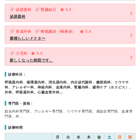
泌尿器科
腎臓結石
5.0
泌尿器科
形成外科
蜂窩織炎（蜂巣炎）
5.0
素晴らしいドクター
小児科
5.0
新しくなった病院です。
診療科目：
呼吸器内科、循環器内科、消化器内科、内分泌代謝科、糖尿病科、リウマチ
科、アレルギー科、神経内科、血液内科、腎臓内科、緩和ケア（ホスピス）、
外科、呼吸器外科、心臓血管外科…
専門医・資格：
総合内科専門医、アレルギー専門医、リウマチ専門医、感染症専門医、血液専
門医、外…
診療時間
月
火
水
木
金
土
日
祝