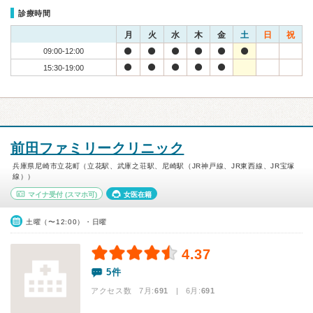
診療時間
月
火
水
木
金
土
日
祝
09:00-12:00
15:30-19:00
前田ファミリークリニック
兵庫県尼崎市立花町（立花駅、武庫之荘駅、尼崎駅（JR神戸線、JR東西線、JR宝塚
線））
マイナ受付
(スマホ可)
女医在籍
土曜（〜12:00）・日曜
4.37
5件
アクセス数 7月:
691
| 6月:
691