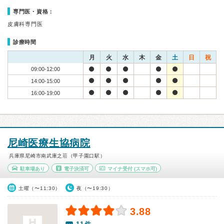
専門医・資格：
皮膚科専門医
診療時間
月
火
水
木
金
土
日
祝
09:00-12:00
14:00-15:00
16:00-19:00
尼崎医療生協病院
兵庫県尼崎市南武庫之荘（甲子園口駅）
駐車場あり
電子決済可
マイナ受付
(スマホ可)
土曜（〜11:30）
夜（〜19:30）
3.88