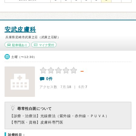
安武皮膚科
兵庫県尼崎市武庫之荘（武庫之荘駅）
駐車場あり
マイナ受付
土曜（〜12:30）
－
0件
アクセス数 7月:
18
| 6月:
7
尋常性白斑について
【診療・治療法】
光線療法（紫外線・赤外線・ＰＵＶＡ）
【専門医・資格】
皮膚科専門医
診療科目：