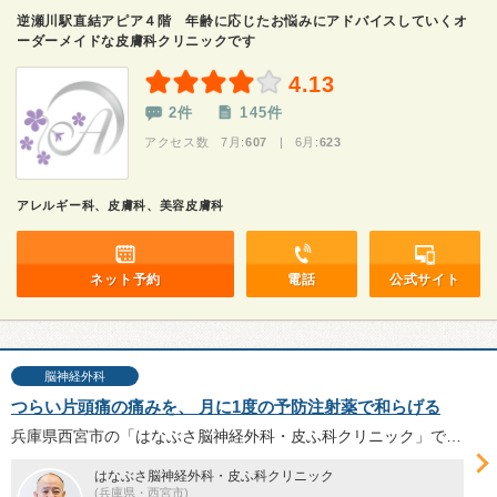
逆瀬川駅直結アピア４階 年齢に応じたお悩みにアドバイスしていくオ
ーダーメイドな皮膚科クリニックです
4.13
2件
145件
アクセス数 7月:
607
| 6月:
623
アレルギー科、皮膚科、美容皮膚科
ネット予約
電話
公式サイト
脳神経外科
つらい片頭痛の痛みを、 月に1度の予防注射薬で和らげる
兵庫県西宮市の「はなぶさ脳神経外科・皮ふ科クリニック」では、頭痛診療に注力し、MRIの即日検査も実施可能となっている。日本脳神経外科学会脳神経外科専門医の英（はなぶさ）賢一郎院長へ、頭痛診療と新しい片頭痛の治療法についてお話を伺った。
はなぶさ脳神経外科・皮ふ科クリニック
(兵庫県・西宮市)