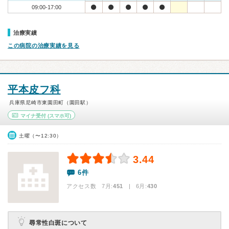
09:00-17:00
治療実績
この病院の治療実績を見る
平本皮フ科
兵庫県尼崎市東園田町（園田駅）
マイナ受付
(スマホ可)
土曜（〜12:30）
3.44
6件
アクセス数 7月:
451
| 6月:
430
尋常性白斑について