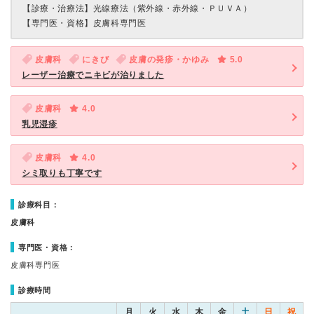
【診療・治療法】
光線療法（紫外線・赤外線・ＰＵＶＡ）
【専門医・資格】
皮膚科専門医
皮膚科
にきび
皮膚の発疹・かゆみ
5.0
レーザー治療でニキビが治りました
皮膚科
4.0
乳児湿疹
皮膚科
4.0
シミ取りも丁寧です
診療科目：
皮膚科
専門医・資格：
皮膚科専門医
診療時間
月
火
水
木
金
土
日
祝