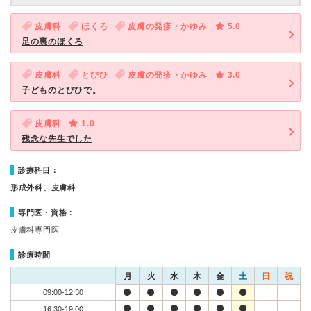
皮膚科
ほくろ
皮膚の発疹・かゆみ
5.0
足の裏のほくろ
皮膚科
とびひ
皮膚の発疹・かゆみ
3.0
子どものとびひで。
皮膚科
1.0
残念な先生でした
診療科目：
形成外科、皮膚科
専門医・資格：
皮膚科専門医
診療時間
月
火
水
木
金
土
日
祝
09:00-12:30
16:30-19:00