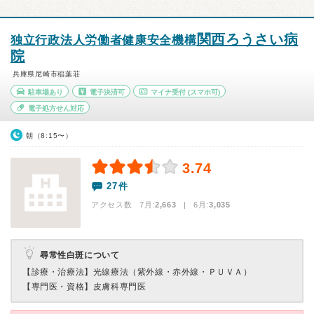
関西ろうさい病
独立行政法人労働者健康安全機構
院
兵庫県尼崎市稲葉荘
駐車場あり
電子決済可
マイナ受付
(スマホ可)
電子処方せん対応
朝（8:15〜）
3.74
27件
アクセス数 7月:
2,663
| 6月:
3,035
尋常性白斑について
【診療・治療法】
光線療法（紫外線・赤外線・ＰＵＶＡ）
【専門医・資格】
皮膚科専門医