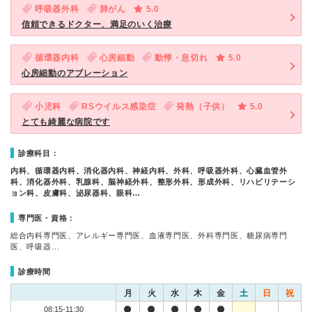
呼吸器外科
肺がん
5.0
信頼できるドクター、満足のいく治療
循環器内科
心房細動
動悸・息切れ
5.0
心房細動のアブレーション
小児科
RSウイルス感染症
発熱（子供）
5.0
とても綺麗な病院です
診療科目：
内科、循環器内科、消化器内科、神経内科、外科、呼吸器外科、心臓血管外
科、消化器外科、乳腺科、脳神経外科、整形外科、形成外科、リハビリテーシ
ョン科、皮膚科、泌尿器科、眼科…
専門医・資格：
総合内科専門医、アレルギー専門医、血液専門医、外科専門医、糖尿病専門
医、呼吸器…
診療時間
月
火
水
木
金
土
日
祝
08:15-11:30