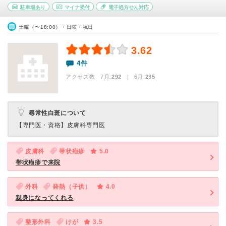
駐車場あり
マイナ受付
電子処方せん対応
土曜（〜18:00）・日曜・祝日
3.62
4件
アクセス数 7月:
292
| 6月:
235
尋常性白斑について
【専門医・資格】
皮膚科専門医
皮膚科
帯状疱疹
5.0
帯状疱疹で来院
外科
発熱（子供）
4.0
親身になってくれる
整形外科
けが
3.5