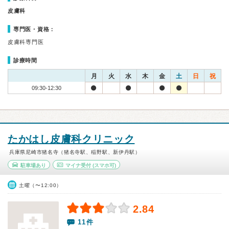
皮膚科
専門医・資格：
皮膚科専門医
診療時間
月
火
水
木
金
土
日
祝
09:30-12:30
たかはし皮膚科クリニック
兵庫県尼崎市猪名寺（猪名寺駅、稲野駅、新伊丹駅）
駐車場あり
マイナ受付
(スマホ可)
土曜（〜12:00）
2.84
11件