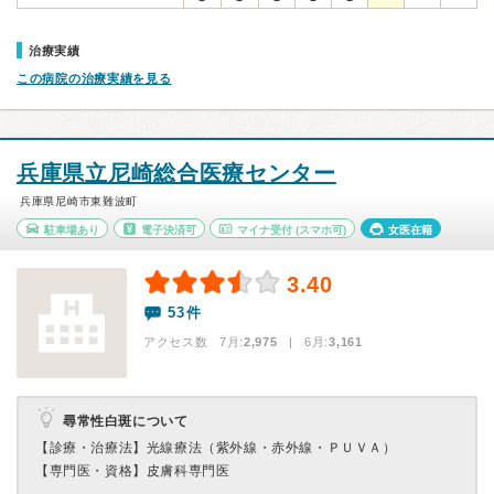
治療実績
この病院の治療実績を見る
兵庫県立尼崎総合医療センター
兵庫県尼崎市東難波町
駐車場あり
電子決済可
マイナ受付
(スマホ可)
女医在籍
3.40
53件
アクセス数 7月:
2,975
| 6月:
3,161
尋常性白斑について
【診療・治療法】
光線療法（紫外線・赤外線・ＰＵＶＡ）
【専門医・資格】
皮膚科専門医