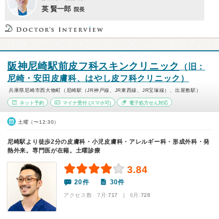
英 賢一郎
院長
阪神尼崎駅前皮フ科スキンクリニック
（旧：
尼崎・安田皮膚科、はやし皮フ科クリニック）
兵庫県尼崎市西大物町（尼崎駅（JR神戸線、JR東西線、JR宝塚線）、出屋敷駅）
ネット予約
マイナ受付
(スマホ可)
電子処方せん対応
土曜（〜12:30）
尼崎駅より徒歩2分の皮膚科・小児皮膚科・アレルギー科・形成外科・発
熱外来。専門医が在籍。土曜診療
3.84
20件
30件
アクセス数 7月:
717
| 6月:
728