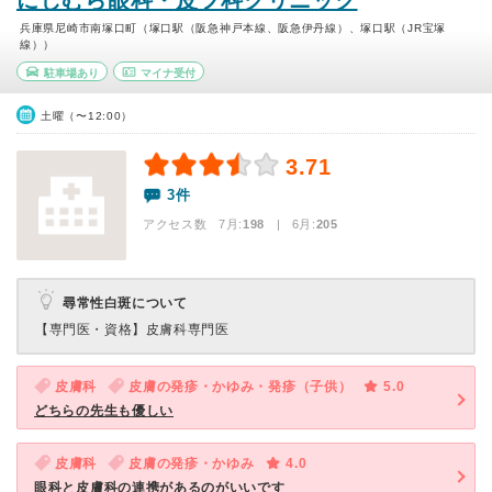
にしむら眼科・皮フ科クリニック
兵庫県尼崎市南塚口町（塚口駅（阪急神戸本線、阪急伊丹線）、塚口駅（JR宝塚
線））
駐車場あり
マイナ受付
土曜（〜12:00）
3.71
3件
アクセス数 7月:
198
| 6月:
205
尋常性白斑について
【専門医・資格】
皮膚科専門医
皮膚科
皮膚の発疹・かゆみ・発疹（子供）
5.0
どちらの先生も優しい
皮膚科
皮膚の発疹・かゆみ
4.0
眼科と皮膚科の連携があるのがいいです