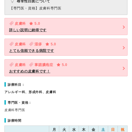
尋常性白斑について
【専門医・資格】
皮膚科専門医
皮膚科
5.0
詳しい説明に納得です
皮膚科
湿疹
5.0
とても信頼できる病院です
皮膚科
掌蹠膿疱症
5.0
おすすめの皮膚科です！
診療科目：
アレルギー科、形成外科、皮膚科
専門医・資格：
皮膚科専門医
診療時間
月
火
水
木
金
土
日
祝