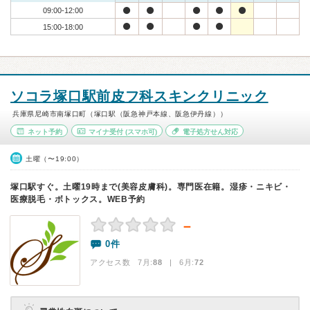
09:00-12:00
15:00-18:00
ソコラ塚口駅前皮フ科スキンクリニック
兵庫県尼崎市南塚口町（塚口駅（阪急神戸本線、阪急伊丹線））
ネット予約
マイナ受付
(スマホ可)
電子処方せん対応
土曜（〜19:00）
塚口駅すぐ。土曜19時まで(美容皮膚科)。専門医在籍。湿疹・ニキビ・
医療脱毛・ボトックス。WEB予約
－
0件
アクセス数 7月:
88
| 6月:
72