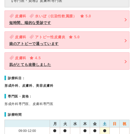
【専門医・資格】
皮膚科専門医
皮膚科
水いぼ（伝染性軟属腫）
5.0
短時間、端的な受診です
皮膚科
アトピー性皮膚炎
5.0
娘のアトピーで通っています
皮膚科
4.5
肌がとても改善しました
診療科目：
形成外科、皮膚科、美容皮膚科
専門医・資格：
形成外科専門医、皮膚科専門医
診療時間
月
火
水
木
金
土
日
祝
09:00-12:00