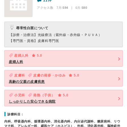
11件
アクセス数 7月:
594
| 6月:
580
尋常性白斑について
【診療・治療法】
光線療法（紫外線・赤外線・ＰＵＶＡ）
【専門医・資格】
皮膚科専門医
産婦人科
5.0
産婦人科
皮膚科
皮膚の発疹・かゆみ
5.0
高齢の父親の皮膚疾患
小児科
発熱（子供）
5.0
しっかりした安心できる病院
診療科目：
内科、呼吸器内科、循環器内科、消化器内科、内分泌代謝科、糖尿病科、リウ
マチ科、アレルギー科、緩和ケア（ホスピス）、外科、消化器外科、脳神経外