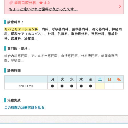
歯科口腔外科
4.0
ちょっと遠いけれど歯科が良かったです。
診療科目：
リハビリテーション科
、内科、呼吸器内科、循環器内科、消化器内科、神経内
科、緩和ケア（ホスピス）、外科、乳腺科、脳神経外科、整形外科、形成外
科、皮膚科、泌尿器…
専門医・資格：
総合内科専門医、アレルギー専門医、血液専門医、外科専門医、糖尿病専門
医、呼吸器…
診療時間
月
火
水
木
金
土
日
祝
09:00-17:00
治療実績
この病院の治療実績を見る