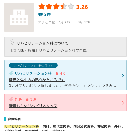
3.26
2件
アクセス数 7月:
217
| 6月:
176
リハビリテーション科について
【専門医・資格】
リハビリテーション科専門医
リハビリテーション科の口コミ
リハビリテーション科
4.0
環境と先生方の熱心なところです
3カ月間リハビリ入院しました。 何事も少しずつ少しずつ進みますが!? それがリハビリには適しているみたいです。患者は解らないからトラブルになりましたが、後から考えるとありがたかったですね？朝早くか
外科
3.0
素晴らしいリハビリスタッフ
診療科目：
リハビリテーション科
、内科、循環器内科、内分泌代謝科、神経内科、外科、