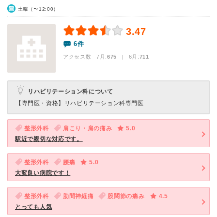
土曜（〜12:00）
3.47
6件
アクセス数 7月:
675
| 6月:
711
リハビリテーション科について
【専門医・資格】
リハビリテーション科専門医
整形外科
肩こり・肩の痛み
5.0
駅近で親切な対応です。
整形外科
腰痛
5.0
大変良い病院です！
整形外科
肋間神経痛
股関節の痛み
4.5
とっても人気