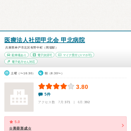
医療法人社団甲北会 甲北病院
兵庫県神戸市北区有野中町（岡場駅）
駐車場あり
電子決済可
マイナ受付
(スマホ可)
電子処方せん対応
土曜（〜16:30）
朝（8:30〜）
3.80
5件
アクセス数 7月:
371
| 6月:
392
5.0
☆美容形成☆