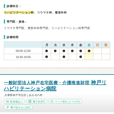
診療科目：
リハビリテーション科
、リウマチ科、整形外科
専門医・資格：
リウマチ専門医、整形外科専門医、リハビリテーション科専門医
診療時間
月
火
水
木
金
土
日
祝
09:00-12:00
16:30-19:00
神戸リ
一般財団法人神戸在宅医療・介護推進財団
ハビリテーション病院
兵庫県神戸市北区しあわせの村
駐車場あり
電子決済可
マイナ受付
(スマホ可)
電子処方せん対応