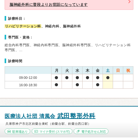
脳神経外科に普段よりお世話になっています
診療科目：
リハビリテーション科
、神経内科、脳神経外科
専門医・資格：
総合内科専門医、神経内科専門医、脳神経外科専門医、リハビリテーション科
専門医、…
診療時間
月
火
水
木
金
土
日
祝
09:00-12:00
16:00-18:30
武田整形外科
医療法人社団 清風会
兵庫県神戸市北区鈴蘭台東町（鈴蘭台駅、鈴蘭台西口駅）
駐車場あり
マイナ受付
(スマホ可)
電子処方せん対応