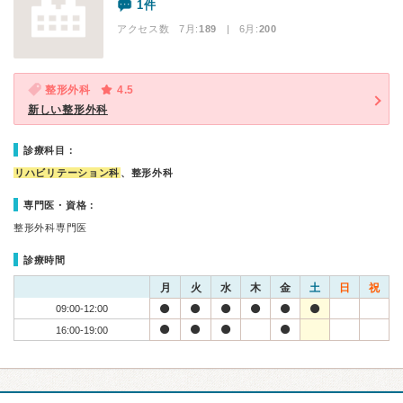
1件
アクセス数 7月:
189
| 6月:
200
整形外科
4.5
新しい整形外科
診療科目：
リハビリテーション科
、整形外科
専門医・資格：
整形外科専門医
診療時間
月
火
水
木
金
土
日
祝
09:00-12:00
16:00-19:00