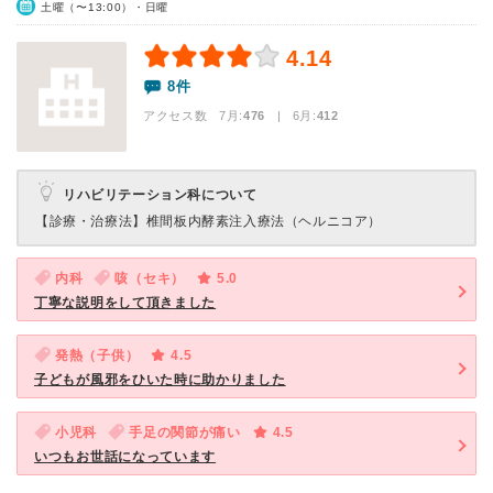
土曜（〜13:00）・日曜
4.14
8件
アクセス数 7月:
476
| 6月:
412
リハビリテーション科について
【診療・治療法】
椎間板内酵素注入療法（ヘルニコア）
内科
咳（セキ）
5.0
丁寧な説明をして頂きました
発熱（子供）
4.5
子どもが風邪をひいた時に助かりました
小児科
手足の関節が痛い
4.5
いつもお世話になっています