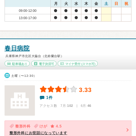
月
火
水
木
金
土
日
祝
09:00-12:00
13:00-17:00
春日病院
兵庫県神戸市北区大脇台（北鈴蘭台駅）
駐車場あり
電子決済可
マイナ受付
(スマホ可)
土曜（〜12:30）
3.33
1件
アクセス数 7月:
102
| 6月:
46
整形外科
けが
4.5
整形外科にお世話になっています