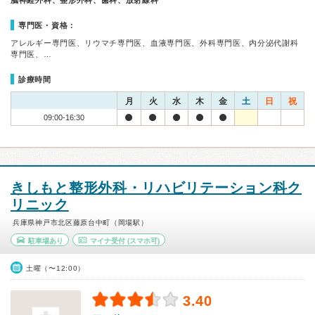
脳神経外科、整形外科、歯科、放射線科
専門医・資格：
アレルギー専門医、リウマチ専門医、血液専門医、外科専門医、内分泌代謝科
専門医、…
診療時間
月
火
水
木
金
土
日
祝
09:00-16:30
きしもと整形外科・リハビリテーション科ク
リニック
兵庫県神戸市北区藤原台中町（岡場駅）
駐車場あり
マイナ受付
(スマホ可)
土曜（〜12:00）
3.40