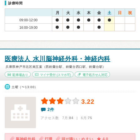
診療時間
月
火
水
木
金
土
日
祝
09:00-12:00
16:00-19:00
医療法人 水川脳神経外科・神経内科
兵庫県神戸市北区南五葉（西鈴蘭台駅、鈴蘭台西口駅、鈴蘭台駅）
駐車場あり
マイナ受付
(スマホ可)
電子処方せん対応
土曜（〜13:00）
3.22
2件
アクセス数 7月:
84
| 6月:
75
脳神経外科
打撲
頭が痛い・めまい
4.0