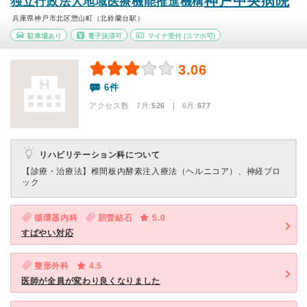
神戸中央病院
独立行政法人地域医療機能推進機構
兵庫県神戸市北区惣山町（北鈴蘭台駅）
駐車場あり
電子決済可
マイナ受付
(スマホ可)
3.06
6件
アクセス数 7月:
526
| 6月:
677
リハビリテーション科について
【診療・治療法】
椎間板内酵素注入療法（ヘルニコア）、神経ブロ
ック
循環器内科
胆管結石
5.0
すばやい対応
整形外科
4.5
医師が全員が変わり良くなりました