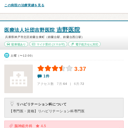
この病院の治療実績を見る
吉野医院
医療法人社団吉野医院
兵庫県神戸市北区鈴蘭台東町（鈴蘭台駅、鈴蘭台西口駅）
駐車場あり
マイナ受付
(スマホ可)
電子処方せん対応
土曜（〜12:00）
3.37
1件
アクセス数 7月:
64
| 6月:
72
リハビリテーション科について
【専門医・資格】
リハビリテーション科専門医
脳神経外科
4.5