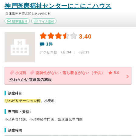
神戸医療福祉センターにこにこハウス
兵庫県神戸市北区しあわせの村
駐車場あり
マイナ受付
3.40
1件
アクセス数 7月:
34
| 6月:
13
小児科
協調性がない・落ち着きがない（子供）
5.0
やわらかい雰囲気の施設
診療科目：
リハビリテーション科
、小児科
専門医・資格：
小児科専門医、小児神経専門医、臨床遺伝専門医
診療時間