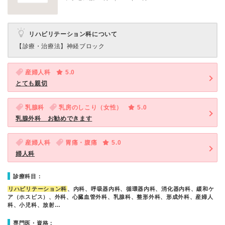
リハビリテーション科について
【診療・治療法】
神経ブロック
産婦人科
5.0
とても親切
乳腺科
乳房のしこり（女性）
5.0
乳腺外科 お勧めできます
産婦人科
胃痛・腹痛
5.0
婦人科
診療科目：
リハビリテーション科
、内科、呼吸器内科、循環器内科、消化器内科、緩和ケ
ア（ホスピス）、外科、心臓血管外科、乳腺科、整形外科、形成外科、産婦人
科、小児科、放射…
専門医・資格：