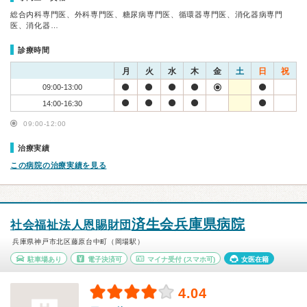
総合内科専門医、外科専門医、糖尿病専門医、循環器専門医、消化器病専門
医、消化器…
診療時間
月
火
水
木
金
土
日
祝
09:00-13:00
14:00-16:30
09:00-12:00
治療実績
この病院の治療実績を見る
済生会兵庫県病院
社会福祉法人恩賜財団
兵庫県神戸市北区藤原台中町（岡場駅）
駐車場あり
電子決済可
マイナ受付
(スマホ可)
女医在籍
4.04