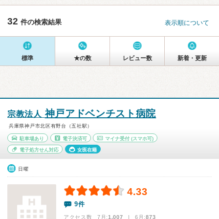
32
件の検索結果
表示順について
標準
★の数
レビュー数
新着・更新
神戸アドベンチスト病院
宗教法人
兵庫県神戸市北区有野台（五社駅）
駐車場あり
電子決済可
マイナ受付
(スマホ可)
電子処方せん対応
女医在籍
日曜
4.33
9件
アクセス数 7月:
1,007
| 6月:
873