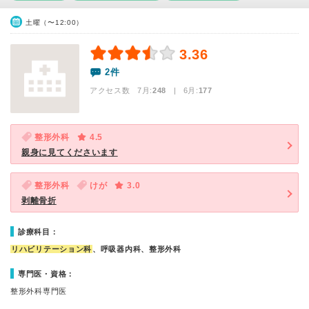
土曜（〜12:00）
3.36
2件
アクセス数 7月:
248
| 6月:
177
整形外科
4.5
親身に見てくださいます
整形外科
けが
3.0
剥離骨折
診療科目：
リハビリテーション科
、呼吸器内科、整形外科
専門医・資格：
整形外科専門医