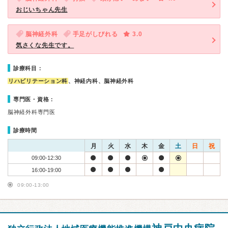
おじいちゃん先生
脳神経外科
手足がしびれる
3.0
気さくな先生です。
診療科目：
リハビリテーション科
、神経内科、脳神経外科
専門医・資格：
脳神経外科専門医
診療時間
月
火
水
木
金
土
日
祝
09:00-12:30
16:00-19:00
09:00-13:00