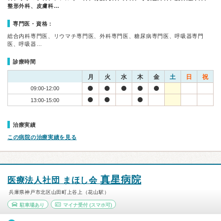
整形外科、皮膚科…
専門医・資格：
総合内科専門医、リウマチ専門医、外科専門医、糖尿病専門医、呼吸器専門
医、呼吸器…
診療時間
月
火
水
木
金
土
日
祝
09:00-12:00
13:00-15:00
治療実績
この病院の治療実績を見る
真星病院
医療法人社団 まほし会
兵庫県神戸市北区山田町上谷上（花山駅）
駐車場あり
マイナ受付
(スマホ可)