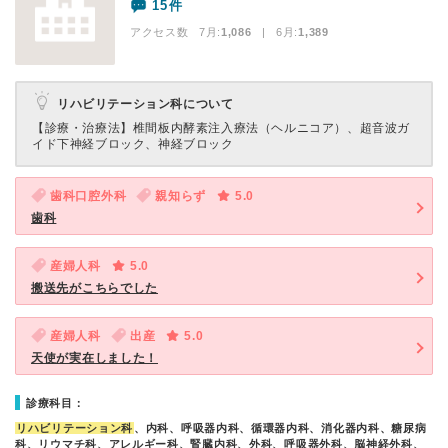
15件
アクセス数 7月:
1,086
| 6月:
1,389
リハビリテーション科について
【診療・治療法】
椎間板内酵素注入療法（ヘルニコア）、超音波ガ
イド下神経ブロック、神経ブロック
歯科口腔外科
親知らず
5.0
歯科
産婦人科
5.0
搬送先がこちらでした
産婦人科
出産
5.0
天使が実在しました！
診療科目：
リハビリテーション科
、内科、呼吸器内科、循環器内科、消化器内科、糖尿病
科、リウマチ科、アレルギー科、腎臓内科、外科、呼吸器外科、脳神経外科、