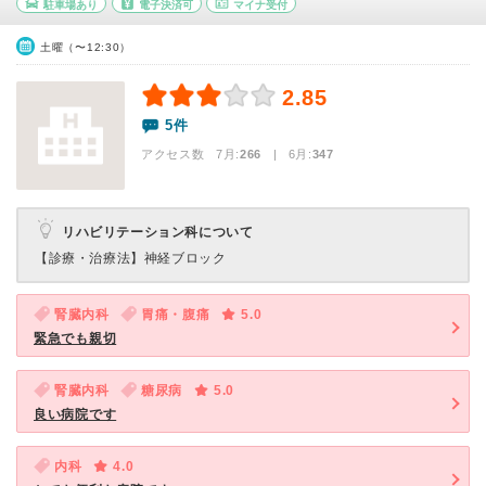
駐車場あり
電子決済可
マイナ受付
土曜（〜12:30）
2.85
5件
アクセス数 7月:
266
| 6月:
347
リハビリテーション科について
【診療・治療法】
神経ブロック
腎臓内科
胃痛・腹痛
5.0
緊急でも親切
腎臓内科
糖尿病
5.0
良い病院です
内科
4.0