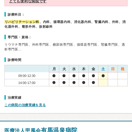
とても便利な病院です
診療科目：
リハビリテーション科
、内科、循環器内科、消化器内科、腎臓内科、外科、消
化器外科、整形外科、放射線科
専門医・資格：
リウマチ専門医、外科専門医、糖尿病専門医、循環器専門医、腎臓専門医、透
析専門医…
診療時間
月
火
水
木
金
土
日
祝
09:00-12:30
14:00-17:00
治療実績
この病院の治療実績を見る
有馬温泉病院
医療法人甲風会