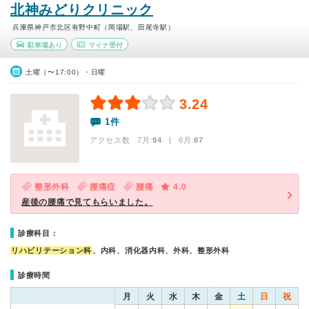
北神みどりクリニック
兵庫県神戸市北区有野中町（岡場駅、田尾寺駅）
駐車場あり
マイナ受付
土曜（〜17:00）・日曜
3.24
1件
アクセス数 7月:
94
| 6月:
87
整形外科
腰痛症
腰痛
4.0
産後の腰痛で見てもらいました。
診療科目：
リハビリテーション科
、内科、消化器内科、外科、整形外科
診療時間
月
火
水
木
金
土
日
祝