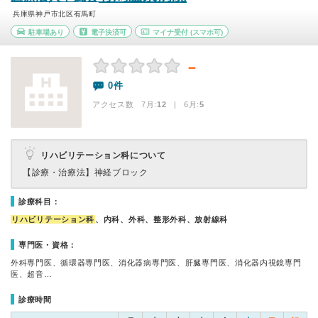
兵庫県神戸市北区有馬町
駐車場あり
電子決済可
マイナ受付
(スマホ可)
－
0件
アクセス数 7月:
12
| 6月:
5
リハビリテーション科について
【診療・治療法】
神経ブロック
診療科目：
リハビリテーション科
、内科、外科、整形外科、放射線科
専門医・資格：
外科専門医、循環器専門医、消化器病専門医、肝臓専門医、消化器内視鏡専門
医、超音…
診療時間