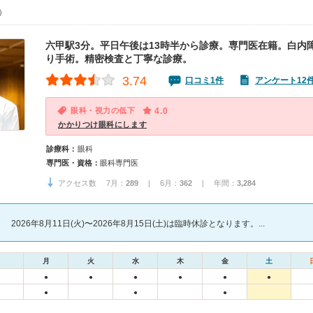
0）
六甲駅3分。平日午後は13時半から診療。専門医在籍。白内
り手術。精密検査と丁寧な診療。
3.74
口コミ1件
アンケート12
眼科・視力の低下
4.0
かかりつけ眼科にします
診療科：
眼科
専門医・資格：
眼科専門医
アクセス数 7月：
289
| 6月：
362
| 年間：
3,284
2026年8月11日(火)〜2026年8月15日(土)は臨時休診となります。...
月
火
水
木
金
土
●
●
●
●
●
●
●
●
●