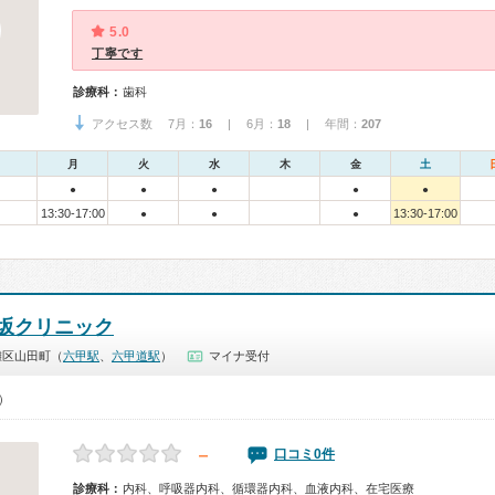
5.0
丁寧です
診療科：
歯科
アクセス数 7月：
16
| 6月：
18
| 年間：
207
月
火
水
木
金
土
●
●
●
●
●
13:30-17:00
13:30-17:00
●
●
●
坂クリニック
灘区山田町（
六甲駅
、
六甲道駅
）
マイナ受付
0）
－
口コミ0件
診療科：
内科、呼吸器内科、循環器内科、血液内科、在宅医療