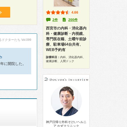
ト
4.66
2件
200件
西宮市の内科・消化器内
科・健康診断・内視鏡、
専門医在籍、土曜午前診
ドクターたち Vol.099
療、駐車場64台共有、
WEB予約有
へ
診療科目：
内科、消化器内科、
健康診断、人間ドック
2年に開院した。
神戸日帰り外科そけいヘルニ
ア かずクリニック