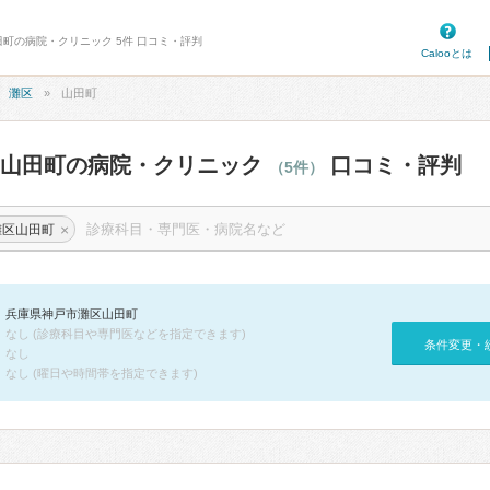
田町の病院・クリニック 5件 口コミ・評判
Calooとは
灘区
山田町
区山田町の病院・クリニック
口コミ・評判
（5件）
×
灘区山田町
兵庫県神戸市灘区山田町
なし (診療科目や専門医などを指定できます)
条件変更・
なし
なし (曜日や時間帯を指定できます)