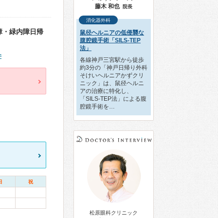
藤木 和也
院長
消化器外科
障・緑内障日帰
鼠径ヘルニアの低侵襲な
腹腔鏡手術「SILS-TEP
法」
件
各線神戸三宮駅から徒歩
約3分の「神戸日帰り外科
そけいヘルニアかずクリ
ニック」は、鼠径ヘルニ
アの治療に特化し、
「SILS-TEP法」による腹
腔鏡手術を…
日
祝
松原眼科クリニック