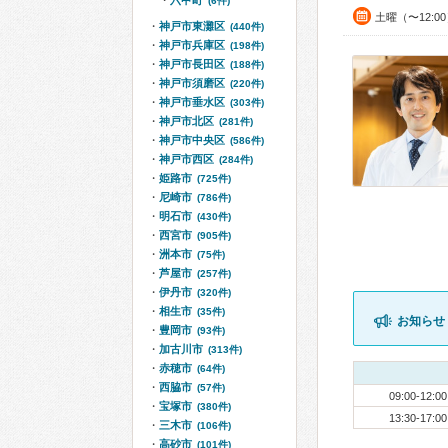
六甲町
(6件)
土曜（〜12:0
神戸市東灘区
(440件)
神戸市兵庫区
(198件)
神戸市長田区
(188件)
神戸市須磨区
(220件)
神戸市垂水区
(303件)
神戸市北区
(281件)
神戸市中央区
(586件)
神戸市西区
(284件)
姫路市
(725件)
尼崎市
(786件)
明石市
(430件)
西宮市
(905件)
洲本市
(75件)
芦屋市
(257件)
伊丹市
(320件)
相生市
(35件)
お知らせ
豊岡市
(93件)
加古川市
(313件)
赤穂市
(64件)
西脇市
(57件)
09:00-12:00
宝塚市
(380件)
13:30-17:00
三木市
(106件)
高砂市
(101件)