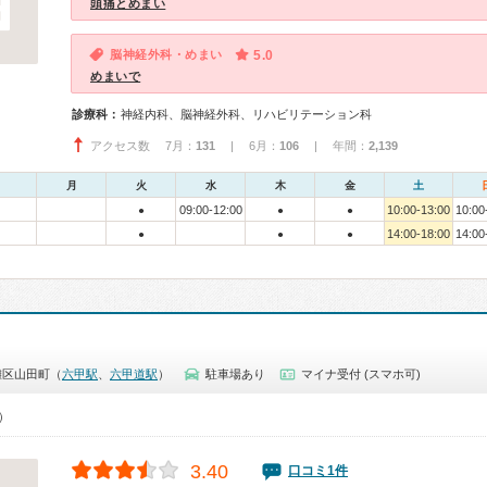
頭痛とめまい
脳神経外科・めまい
5.0
めまいで
診療科：
神経内科、脳神経外科、リハビリテーション科
アクセス数 7月：
131
| 6月：
106
| 年間：
2,139
月
火
水
木
金
土
09:00-12:00
10:00-13:00
10:00
●
●
●
14:00-18:00
14:00
●
●
●
灘区山田町（
六甲駅
、
六甲道駅
）
駐車場あり
マイナ受付 (スマホ可)
0）
3.40
口コミ1件