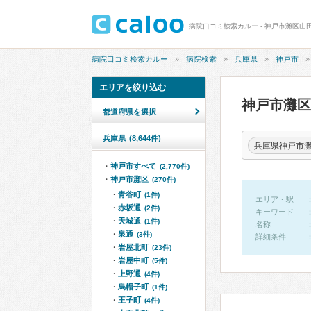
病院口コミ検索カルー - 神戸市灘区山
病院口コミ検索カルー
病院検索
兵庫県
神戸市
エリアを絞り込む
神戸市灘
都道府県を選択
兵庫県
(8,644件)
兵庫県神戸市
神戸市すべて
(2,770件)
神戸市灘区
(270件)
青谷町
(1件)
エリア・駅
赤坂通
(2件)
キーワード
天城通
(1件)
名称
泉通
(3件)
詳細条件
岩屋北町
(23件)
岩屋中町
(5件)
上野通
(4件)
烏帽子町
(1件)
王子町
(4件)