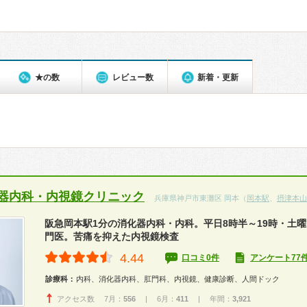
★の数
レビュー数
新着・更新
器内科・内視鏡クリニック
兵庫県神戸市東灘区 岡本（
岡本駅
、
摂津本山
阪急岡本駅1分の消化器内科・内科。平日8時半～19時・土曜
門医。苦痛を抑えた内視鏡検査
4.44
口コミ0件
アンケート77
診療科：
内科、消化器内科、肛門科、内視鏡、健康診断、人間ドック
アクセス数 7月：
556
| 6月：
411
| 年間：
3,921