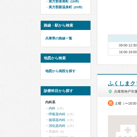
美方郡香美町
(18件)
美方郡新温泉町
(20件)
路線・駅から検索
兵庫県の路線一覧
09:00-12:30
16:00-19:00
地図から検索
地図から病院を探す
ふくしまク
診療科目から探す
兵庫県神戸市
内科系
土曜（〜18:0
内科
(2件)
呼吸器内科
(1件)
循環器内科
(1件)
消化器内科
(1件)
胃腸科
(0)