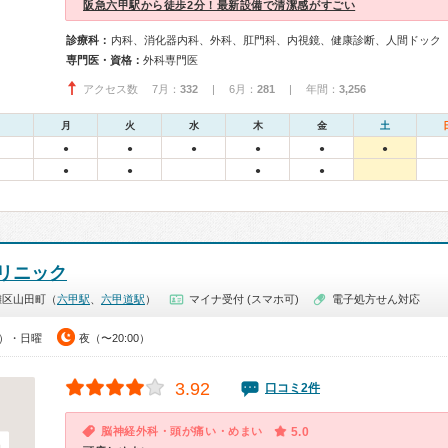
阪急六甲駅から徒歩2分！最新設備で清潔感がすごい
診療科：
内科、消化器内科、外科、肛門科、内視鏡、健康診断、人間ドック
専門医・資格：
外科専門医
アクセス数 7月：
332
| 6月：
281
| 年間：
3,256
月
火
水
木
金
土
●
●
●
●
●
●
●
●
●
●
リニック
灘区山田町（
六甲駅
、
六甲道駅
）
マイナ受付 (スマホ可)
電子処方せん対応
0）・日曜
夜（〜20:00）
3.92
口コミ2件
脳神経外科・頭が痛い・めまい
5.0