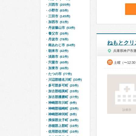
川西市
(205件)
小野市
(65件)
三田市
(145件)
加西市
(51件)
丹波篠山市
(53件)
養父市
(26件)
丹波市
(78件)
ねもとクリ
南あわじ市
(64件)
朝来市
兵庫県神戸市
(42件)
淡路市
(61件)
宍粟市
(40件)
土曜（〜12:3
加東市
(46件)
たつの市
(77件)
川辺郡猪名川町
(33件)
多可郡多可町
(20件)
加古郡稲美町
(33件)
加古郡播磨町
(37件)
神崎郡市川町
(9件)
神崎郡福崎町
(29件)
診療所
神崎郡神河町
(9件)
揖保郡太子町
(34件)
赤穂郡上郡町
(16件)
佐用郡佐用町
(16件)