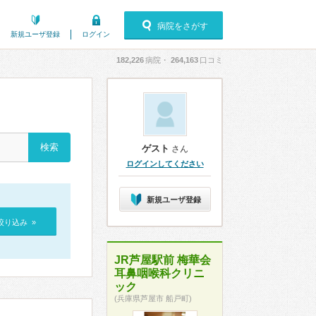
病院をさがす
新規ユーザ登録
ログイン
182,226
病院・
264,163
口コミ
ゲスト
さん
ログインしてください
新規ユーザ登録
絞り込み »
JR芦屋駅前 梅華会
耳鼻咽喉科クリニ
ック
(兵庫県芦屋市 船戸町)