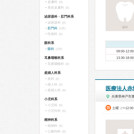
皮膚科
(0)
美容皮膚科
(0)
泌尿器科・肛門科系
泌尿器科
(0)
歯科
肛門科
(1件)
性病科
(0)
眼科系
眼科
(1件)
09:00-12:00
耳鼻咽喉科系
13:30-18:00
耳鼻咽喉科
(0)
産婦人科系
産科
(0)
婦人科
(0)
医療法人赤
産婦人科
(0)
兵庫県神戸市
小児科系
小児科
(0)
土曜（〜12:0
小児外科
(0)
精神科系
精神科
(0)
心療内科
(0)