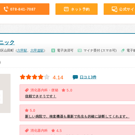
078-841-7087
ネット予約
公式サイ
ニック
灘区山田町（
六甲駅
、
六甲道駅
）
電子決済可
マイナ受付 (スマホ可)
電子
0）
4.14
口コミ3件
消化器内科・便秘
5.0
信頼できそうです！
5.0
新しい病院で、検査機器も最新で先生も的確に診断してくれます。
消化器内科
4.5