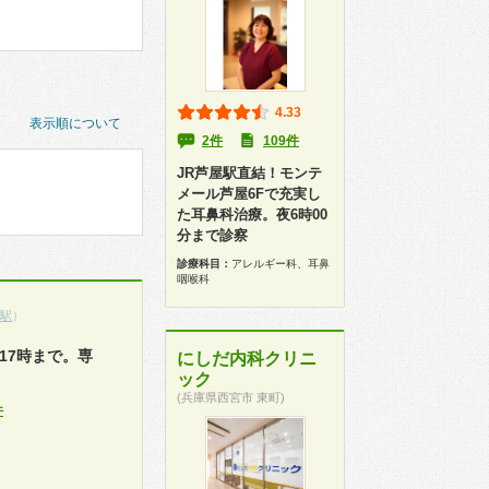
4.33
表示順について
2件
109件
JR芦屋駅直結！モンテ
メール芦屋6Fで充実し
た耳鼻科治療。夜6時00
分まで診察
診療科目：
アレルギー科、耳鼻
咽喉科
駅
）
17時まで。専
にしだ内科クリニ
ック
(兵庫県西宮市 東町)
件