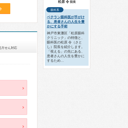
松原 令
院長
ト
眼科系
ベテラン眼科医が手がけ
る、患者さんの人生を豊
かにする手術
神戸市東灘区「松原眼科
クリニック」の特徴と、
眼科医の松原 令（さと
し）院長を紹介します。
処方せん対応
「視える」の先にある、
患者さんの人生を豊かに
するため…