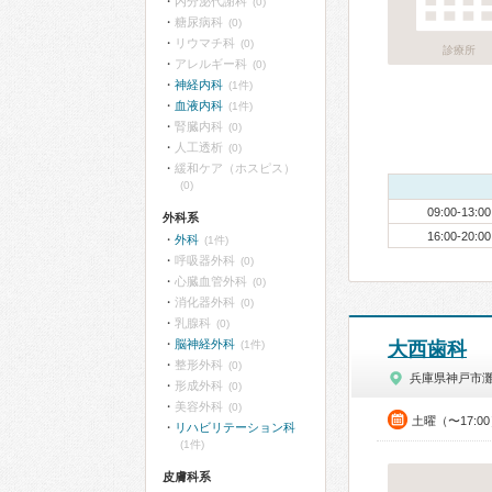
内分泌代謝科
(0)
糖尿病科
(0)
リウマチ科
(0)
診療所
アレルギー科
(0)
神経内科
(1件)
血液内科
(1件)
腎臓内科
(0)
人工透析
(0)
緩和ケア（ホスピス）
(0)
09:00-13:00
外科系
16:00-20:00
外科
(1件)
呼吸器外科
(0)
心臓血管外科
(0)
消化器外科
(0)
乳腺科
(0)
脳神経外科
(1件)
大西歯科
整形外科
(0)
兵庫県神戸市
形成外科
(0)
美容外科
(0)
土曜（〜17:0
リハビリテーション科
(1件)
皮膚科系