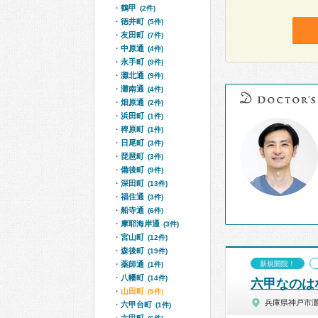
鶴甲
(2件)
徳井町
(5件)
友田町
(7件)
中原通
(4件)
永手町
(9件)
灘北通
(9件)
灘南通
(4件)
畑原通
(2件)
浜田町
(1件)
稗原町
(1件)
日尾町
(3件)
琵琶町
(3件)
備後町
(9件)
深田町
(13件)
福住通
(3件)
船寺通
(6件)
摩耶海岸通
(3件)
宮山町
(12件)
森後町
(19件)
薬師通
新規開院！
(1件)
八幡町
(14件)
六甲なのは
山田町
(5件)
兵庫県神戸市
六甲台町
(1件)