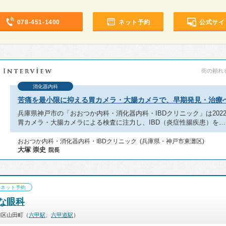
078-451-1400
ネット予約
公式サイ
街の頼れる
消化器内科
苦痛を最小限に抑える胃カメラ・大腸カメラで、早期発見・治療
兵庫県神戸市の「おおつか内科・消化器内科・IBDクリニック」は202
胃カメラ・大腸カメラによる検査に注力し、IBD（炎症性腸疾患）を…
おおつか内科・消化器内科・IBDクリニック (兵庫県・神戸市東灘区)
大塚 崇史
院長
ネット予約
な眼科
灘区山田町（
六甲駅
、
六甲道駅
）