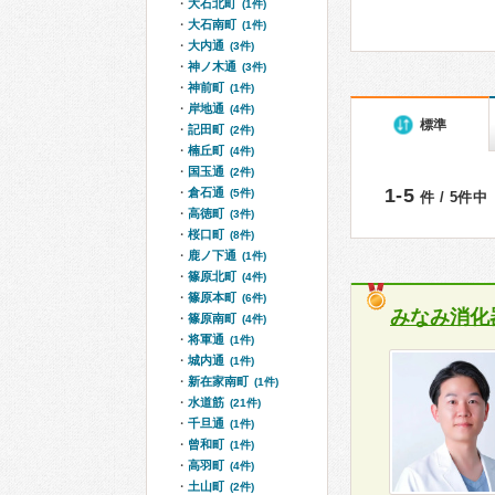
大石北町
(1件)
大石南町
(1件)
大内通
(3件)
神ノ木通
(3件)
神前町
(1件)
岸地通
(4件)
標準
記田町
(2件)
楠丘町
(4件)
国玉通
(2件)
1-5
倉石通
(5件)
件 / 5件中
高徳町
(3件)
桜口町
(8件)
鹿ノ下通
(1件)
篠原北町
(4件)
篠原本町
(6件)
みなみ消化
篠原南町
(4件)
将軍通
(1件)
城内通
(1件)
新在家南町
(1件)
水道筋
(21件)
千旦通
(1件)
曾和町
(1件)
高羽町
(4件)
土山町
(2件)