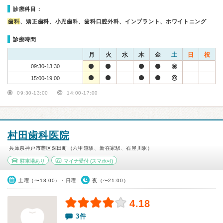
診療科目：
歯科
、矯正歯科、小児歯科、歯科口腔外科、インプラント、ホワイトニング
診療時間
月
火
水
木
金
土
日
祝
09:30-13:30
15:00-19:00
09:30-13:00
14:00-17:00
村田歯科医院
兵庫県神戸市灘区深田町（六甲道駅、新在家駅、石屋川駅）
駐車場あり
マイナ受付
(スマホ可)
土曜（〜18:00）・日曜
夜（〜21:00）
4.18
3件