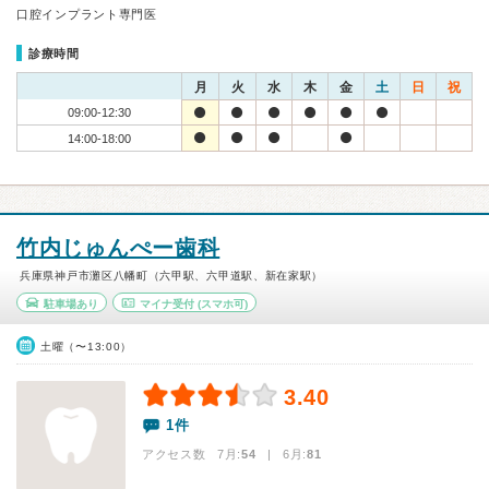
口腔インプラント専門医
診療時間
月
火
水
木
金
土
日
祝
09:00-12:30
14:00-18:00
竹内じゅんぺー歯科
兵庫県神戸市灘区八幡町（六甲駅、六甲道駅、新在家駅）
駐車場あり
マイナ受付
(スマホ可)
土曜（〜13:00）
3.40
1件
アクセス数 7月:
54
| 6月:
81