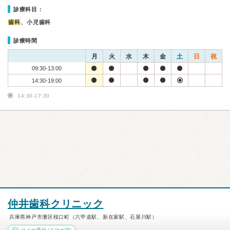
診療科目：
歯科
、小児歯科
診療時間
月
火
水
木
金
土
日
祝
09:30-13:00
14:30-19:00
14:30-17:30
仲井歯科クリニック
兵庫県神戸市灘区桜口町（六甲道駅、新在家駅、石屋川駅）