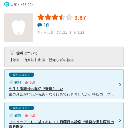
土曜（〜18:00）
3.67
2件
アクセス数 7月:
31
| 6月:
23
歯科について
【診療・治療法】
虫歯・親知らずの抜歯
歯科の口コミ
歯科
5.0
先生も看護婦も親切で素晴らしい
歯の具合が昨日から悪くなり始めて行きましたが、時折コープに買い物に行った折、その前にあるので歯医者は以前から知っていました。 ここの歯医者は人気があるようで、良く混んでおり、問診票を書き込んでい
歯科の口コミ
歯科
4.0
リニューアルして益々キレイ！日曜日も診察で親切な男性医師の
歯科医院