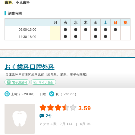
歯科
、小児歯科
診療時間
月
火
水
木
金
土
日
祝
09:00-13:00
14:30-18:00
おく歯科口腔外科
兵庫県神戸市灘区岩屋北町（岩屋駅、灘駅、王子公園駅）
電子決済可
マイナ受付
土曜（〜20:00）・日曜
夜（〜20:00）
3.59
2件
アクセス数 7月:
114
| 6月:
95