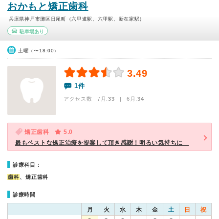
おかもと矯正歯科
兵庫県神戸市灘区日尾町（六甲道駅、六甲駅、新在家駅）
駐車場あり
土曜（〜18:00）
3.49
1件
アクセス数 7月:
33
| 6月:
34
矯正歯科
5.0
最もベストな矯正治療を提案して頂き感謝！明るい気持ちに
診療科目：
歯科
、矯正歯科
診療時間
月
火
水
木
金
土
日
祝