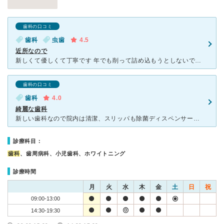
歯科の口コミ
歯科
虫歯
4.5
近所なので
新しくて優しくて丁寧です 年でも削って詰め込もうとしないで、削るのは最小限に抑えてくださるので治療が早く、何回も何回も引きずって来院させられることがなく助かっています。 3か月に１回歯石鳥と、歯磨
歯科の口コミ
歯科
4.0
綺麗な歯科
新しい歯科なので院内は清潔、スリッパも除菌ディスペンサーから都度出すかたちになっています。 待合にも絵本とキッズスペースがあり、おもちゃも置いてあります。 先生は優しく穏やかでよく話を聞いてく
診療科目：
歯科
、歯周病科、小児歯科、ホワイトニング
診療時間
月
火
水
木
金
土
日
祝
09:00-13:00
14:30-19:30