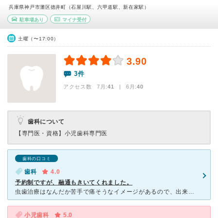
兵庫県神戸市灘区徳井町（石屋川駅、六甲道駅、新在家駅）
駐車場あり
マイナ受付
土曜（〜17:00）
3.90
3件
アクセス数 7月:
41
| 6月:
40
歯科について
【専門医・資格】
小児歯科専門医
歯科の口コミ
歯科
4.0
予約制ですが、融通もきいてくれました。
虫歯治療はなんだか苦手で痛そうなイメージがあるので、出来たら行きたくないですが、 虫歯が出来たら行くしかないので行きました。 何度か通いましたが、他のクリニックに比べると短くて済んだ気がします
小児歯科
5.0