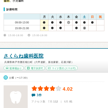
歯科
、小児歯科
診療時間
月
火
水
木
金
土
日
祝
09:00-13:00
15:00-21:00
15:00-18:00
15:00-19:00
さくらね歯科医院
兵庫県神戸市灘区桜口町（六甲道駅、新在家駅、石屋川駅）
駐車場あり
電子決済可
マイナ受付
(スマホ可)
土曜（〜17:30）
4.02
3件
アクセス数 7月:
112
| 6月:
81