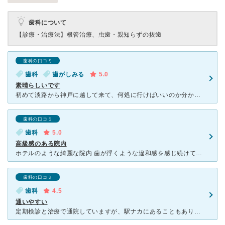
歯科について
【診療・治療法】
根管治療、虫歯・親知らずの抜歯
歯科の口コミ
歯科
歯がしみる
5.0
素晴らしいです
初めて淡路から神戸に越して来て、何処に行けばいいのか分からずに駅直結の灘セントラル歯科灘セントラル歯科を受診しました。ホテルの様な設備で癒されて、院長先生及びスタッフ一同の素晴らしい対応にビックリしま
歯科の口コミ
歯科
5.0
高級感のある院内
ホテルのような綺麗な院内 歯が浮くような違和感を感じ続けており、一度レントゲン等で歯の形状やバランスを確認したくて受診。 女性の医師の方が担当して下さり、レントゲンの写真を用いて歯の並びバ
歯科の口コミ
歯科
4.5
通いやすい
定期検診と治療で通院していますが、駅ナカにあることもありとても通いやすいです。 新しいのかとても綺麗な院内で、全て半個室のようになっているのでゆっくりと落ち着いて過ごせます。 初診の次に診療時間外