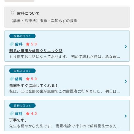
歯科について
【診療・治療法】
虫歯・親知らずの抜歯
歯科の口コミ
歯科
5.0
明るい清潔な歯科クリニック◎
もう長年お世話になっております。 初めて訪れた時は、急な歯痛で七転八倒した時でした。それまで通っていた歯科医院に電話連絡し、『予約でしか診られません。本日はムリです。』と来院を断られ、困り果ててネッ
歯科の口コミ
歯科
5.0
虫歯をすぐに治してくれる！
私は、ほぼ全部の歯が虫歯でこの歯医者に行きました。 初日はどこの歯が虫歯になっているかなどの説明をして次回から治療を始めるようです。私が気に入ったのは「明日にしてくれませんか？」と言うと「いいですよ
歯科の口コミ
歯科
4.0
丁寧です。
先生も穏やかな先生です。 定期検診で行くので歯科衛生士さんも とても丁寧にしてくれます。 こまめに手を離してくれるので 口を長く開けるのがつらい私も そこまで苦に感じません。 以前はスリッ