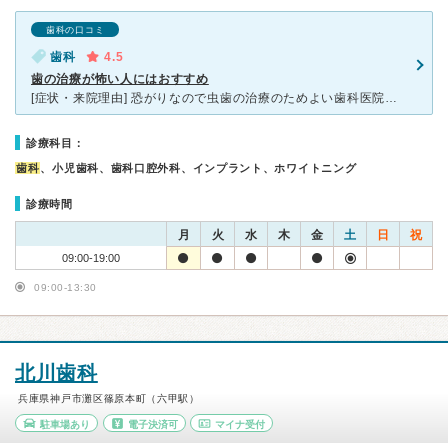
歯科の口コミ
歯科
4.5
歯の治療が怖い人にはおすすめ
[症状・来院理由] 恐がりなので虫歯の治療のためよい歯科医院がないか探していたところ、ママ友の紹介で来院しました。 [医師の診断・治療法] 歯科治療が怖いことを医師に伝えると「なるべく治
診療科目：
歯科
、小児歯科、歯科口腔外科、インプラント、ホワイトニング
診療時間
月
火
水
木
金
土
日
祝
09:00-19:00
09:00-13:30
北川歯科
兵庫県神戸市灘区篠原本町（六甲駅）
駐車場あり
電子決済可
マイナ受付