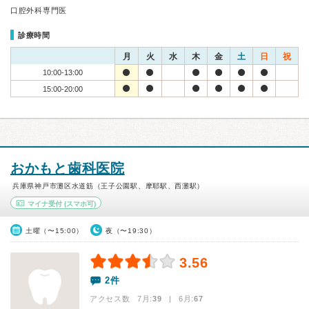
口腔外科専門医
診療時間
月
火
水
木
金
土
日
祝
10:00-13:00
15:00-20:00
おかもと歯科医院
兵庫県神戸市灘区水道筋（王子公園駅、摩耶駅、西灘駅）
マイナ受付
(スマホ可)
土曜（〜15:00）
夜（〜19:30）
3.56
2件
アクセス数 7月:
39
| 6月:
67