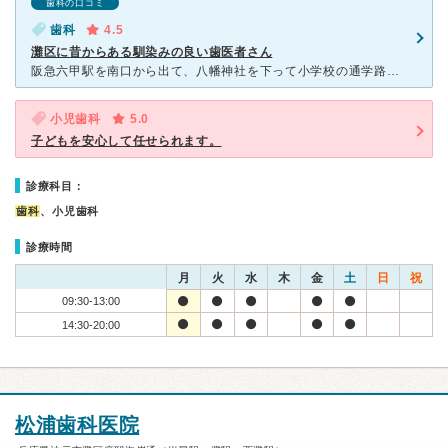
歯科の口コミ
歯科
4.5
灘区に昔からある馴染みの良い歯医者さん
阪急六甲駅を南口から出て、八幡神社を下って小学校の通学路地域にある徒歩１０分圏内にあります。 予約制なので待ち時間はほとんどありません。各患者さんのアポイントもタイト過ぎないように取ってらっしゃるの
小児歯科
5.0
子どもを安心して任せられます。
診療科目：
歯科
、小児歯科
診療時間
月
火
水
木
金
土
日
祝
09:30-13:00
14:30-20:00
松浦歯科医院