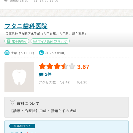
09:00-15:00
14:30-17:00
フタニ歯科医院
兵庫県神戸市灘区永手町（六甲道駅、六甲駅、新在家駅）
電子決済可
マイナ受付
(スマホ可)
土曜（〜13:00）
夜（〜19:30）
3.67
2件
アクセス数 7月:
42
| 6月:
28
歯科について
【診療・治療法】
虫歯・親知らずの抜歯
歯科の口コミ