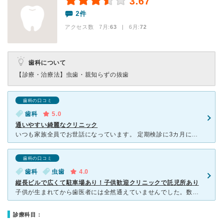
3.67
2件
アクセス数 7月:
63
| 6月:
72
歯科について
【診療・治療法】
虫歯・親知らずの抜歯
歯科の口コミ
歯科
5.0
通いやすい綺麗なクリニック
いつも家族全員でお世話になっています。 定期検診に3カ月に一度伺いますが、先生もスタッフの方もみんな愛想がよく、施術も丁寧で子供にも優しい、待ち時間もほぼないといいとこだらけです。もっと早く知りたか
歯科の口コミ
歯科
虫歯
4.0
縦長ビルで広くて駐車場あり！子供歓迎クリニックで託児所あり
子供が生まれてから歯医者には全然通えていませんでした。数年間通っていたクリニックは家から車で２０分（駐車場無し）＆キッズルームもありませんでした。子供がベビーカーでじっとしていられる５ヶ月位まではよか
診療科目：