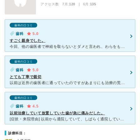
アクセス数 7月:
120
| 6月:
135
歯科の口コミ
歯科
5.0
すごく親身でした。
今回、他の歯医者で神経を取らないとダメと言われ、わらをも掴む思いで村田歯科さんで相談したところ、本来なら神経を取るほど大きな虫歯だったのに神経を残して治療して頂けました。 神経を残せる薬を使ってもら
歯科の口コミ
歯科
5.0
とても丁寧で親切
以前は近所の歯医者に通っていたのですがあまりにも治療の荒さにトラウマを覚えそこから数年歯医者へ通えなくなりました。ですが意を決して口コミで良いところを探そうと村田歯科さんを見つけました。いざ診察と治療
歯科の口コミ
歯科
4.5
以前治療していて放置していた歯が急に痛みだした。
[症状・来院理由] 以前から通院していて、しばらく通院していなかったが、急に歯が痛み予約はなかったが診てもらいました。 [医師の診断・治療法] 以前治療で通っていたが、しばらく放置していた歯に穴
診療科目：