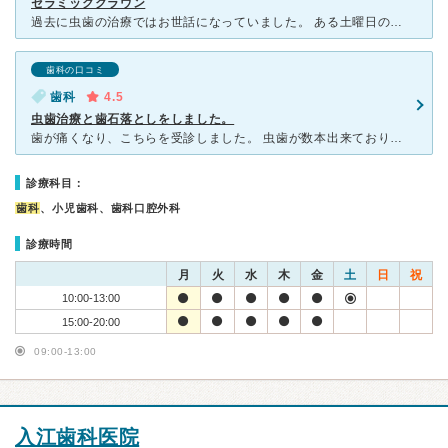
セラミッククラウン
過去に虫歯の治療ではお世話になっていました。 ある土曜日の午後、前歯のラミネートベニアが剥がれ、出先でもあったので取り急ぎ別の歯科へ受診し前歯をセラミッククラウンにすることになりました。が、その歯科
歯科の口コミ
歯科
4.5
虫歯治療と歯石落としをしました。
歯が痛くなり、こちらを受診しました。 虫歯が数本出来ており、一回の通院につき1本を治療しました。 麻酔を打つのが上手いのか、全然痛くありませんでした。 歯石除去は粉？を吹き付けるタイプで、塩っ辛
診療科目：
歯科
、小児歯科、歯科口腔外科
診療時間
月
火
水
木
金
土
日
祝
10:00-13:00
15:00-20:00
09:00-13:00
入江歯科医院