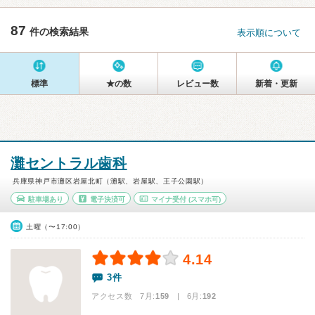
87
件の検索結果
表示順について
標準
★の数
レビュー数
新着・更新
灘セントラル歯科
兵庫県神戸市灘区岩屋北町（灘駅、岩屋駅、王子公園駅）
駐車場あり
電子決済可
マイナ受付
(スマホ可)
土曜（〜17:00）
4.14
3件
アクセス数 7月:
159
| 6月:
192