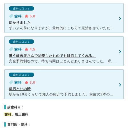
歯科の口コミ
歯科
5.0
助かりました
ずいぶん前になりますが、最終的にこちらで完治させていただき、再発もなく満足しております。 助かりました。 費用は自費ではありますが、私にとっては行く価値があったとおもいます。 今後も、何かあれば
歯科の口コミ
歯科
4.5
違う歯医者さんで治療したものでも対応してくれる。
完全予約制なので、待ち時間はほとんどありませんでした。 私の祖母の紹介でここの診察を受けました。 少し商店街を抜けたとこにありますので、分かりにくいかもしれません。 受け付けも綺麗ですし
歯科の口コミ
歯科
3.0
歯石とりの時
駅から10分くらいで知人の紹介で予約しました。前歯の2本の隙間に虫歯があり真ん中だけ穴を開けて削ってもらい埋めてもらいました。うまいのかヘタなのかはわかりませんが、その部分だけが茶色く汚れます。前まで
診療科目：
歯科
、矯正歯科
専門医・資格：