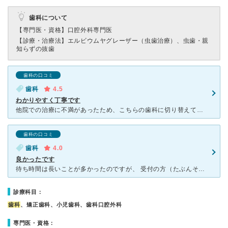
歯科について
【専門医・資格】
口腔外科専門医
【診療・治療法】
エルビウムヤグレーザー（虫歯治療）、虫歯・親
知らずの抜歯
歯科の口コミ
歯科
4.5
わかりやすく丁寧です
他院での治療に不満があったため、こちらの歯科に切り替えて診察と治療をして頂きました。腕が確かで人気の歯科のため少し待ちましたが、院長の先生はじめ、みなさん気持ちよく、丁寧に診察してくださり、レントゲン
歯科の口コミ
歯科
4.0
良かったです
待ち時間は長いことが多かったのですが、 受付の方（たぶんその時いた方は辞められましたが）が 気にかけてくださり、本当に申し訳ありません、といつも 声をかけてくださったので、それだけで気持ちよく帰
診療科目：
歯科
、矯正歯科、小児歯科、歯科口腔外科
専門医・資格：