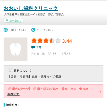
おおいし歯科クリニック
兵庫県神戸市灘区岩屋中町（岩屋駅、灘駅、西灘駅）
駐車場あり
土曜（〜19:30）
夜（〜19:30）
3.44
1件
アクセス数 7月:
20
| 6月:
49
歯科について
【診療・治療法】
虫歯・親知らずの抜歯
歯科口腔外科
歯と歯茎の痛み・腫れ・出血
5.0
本物です
診療科目：