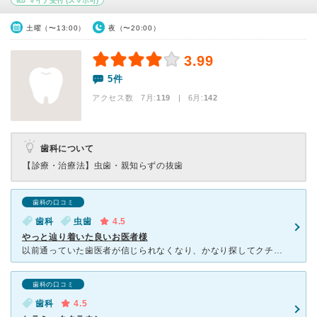
マイナ受付
(スマホ可)
土曜（〜13:00）
夜（〜20:00）
3.99
5件
アクセス数 7月:
119
| 6月:
142
歯科について
【診療・治療法】
虫歯・親知らずの抜歯
歯科の口コミ
歯科
虫歯
4.5
やっと辿り着いた良いお医者様
以前通っていた歯医者が信じられなくなり、かなり探してクチコミの良かったこちらへ転院しました。 歯の状態が悪かったので、かなり時間と手間をかけて探しました。人気の医院のため、予約を取るのも大変でしたが
歯科の口コミ
歯科
4.5