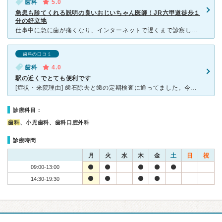
歯科
5.0
急患も診てくれる説明の良いおじいちゃん医師！JR六甲道徒歩１
分の好立地
仕事中に急に歯が痛くなり、インターネットで遅くまで診察している歯医者さんを探しました。 １９時前に電話し、歯の痛みを伝えると、「できるだけ早く来て下さい」と言われ急いで向かいました。 来院すると３
歯科の口コミ
歯科
4.0
駅の近くでとても便利です
[症状・来院理由] 歯石除去と歯の定期検査に通ってました。今は引越ししてしまいましたが、六甲道駅のすぐ近くにあり、とても通いやすかったです。買い物にも便利なところにあるので、食事のかいだしも通院も一
診療科目：
歯科
、小児歯科、歯科口腔外科
診療時間
月
火
水
木
金
土
日
祝
09:00-13:00
14:30-19:30