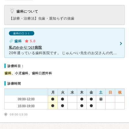
歯科について
【診療・治療法】
虫歯・親知らずの抜歯
歯科の口コミ
歯科
5.0
私のかかりつけ病院
20年通っている歯科医院です。 じゅんぺい先生のお父さんの代から検診や治療で通院しています。 今はお父さん先生とじゅんぺい先生で診療しています。じゅんぺい先生は口腔外科が専門なので、癌の検診もして
診療科目：
歯科
、小児歯科、歯科口腔外科
診療時間
月
火
水
木
金
土
日
祝
09:00-12:00
15:00-19:00
09:00-13:00