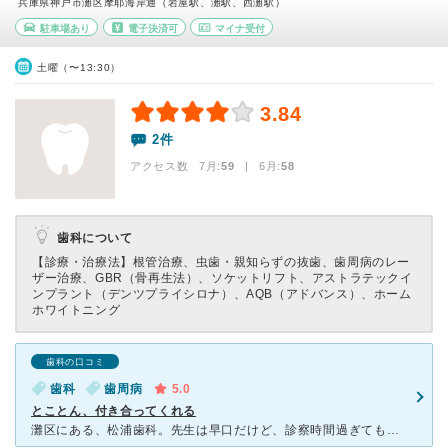
兵庫県神戸市灘区摩耶海岸通（岩屋駅、灘駅、西灘駅）
駐車場あり
電子決済可
マイナ受付
土曜（〜13:30）
3.84
2件
アクセス数 7月:
59
| 6月:
58
歯科について
【診療・治療法】
根管治療、虫歯・親知らずの抜歯、歯周病のレー
ザー治療、GBR（骨再生法）、ソケットリフト、アストラテックイ
ンプラント（デンツプライシロナ）、AQB（アドバンス）、ホーム
ホワイトニング
歯科の口コミ
歯科
歯周病
5.0
とことん、付き合ってくれる
灘区にある、松浦歯科。先生は早口だけど、診察時間過ぎても、納得いくまで、相談にのってくれ、差し歯も言った通りにやってくれる。安心で、安い。看護師さんも、いい人で良い。夜、７時頃までの診療も遅くまで、付