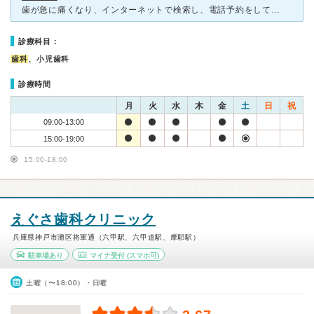
歯が急に痛くなり、インターネットで検索し、電話予約をしてから近所の歯科医院を受診しました。予約をしていたので待つ事はなく、時間通りに診てもらえました。たくさんの患者さんで賑わっていました。老若男女問わ
診療科目：
歯科
、小児歯科
診療時間
月
火
水
木
金
土
日
祝
09:00-13:00
15:00-19:00
15:00-18:00
えぐさ歯科クリニック
兵庫県神戸市灘区将軍通（六甲駅、六甲道駅、摩耶駅）
駐車場あり
マイナ受付
(スマホ可)
土曜（〜18:00）・日曜