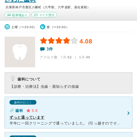
兵庫県神戸市灘区八幡町（六甲駅、六甲道駅、新在家駅）
駐車場あり
マイナ受付
土曜（〜20:00）
夜（〜20:00）
4.08
3件
アクセス数 7月:
62
| 6月:
40
歯科について
【診療・治療法】
虫歯・親知らずの抜歯
歯科の口コミ
歯科
5.0
ずっと通っています
半年に一回クリーニングで通っていました。 (引っ越すのでそれもできなくなりますが… ずっと通いたいと思えるお医者さんでした。) 先生は患者に対しても周りのスタッフさんに対しても威張っ