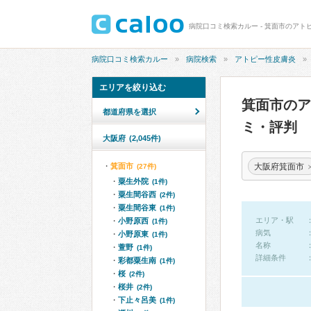
病院口コミ検索カルー - 箕面市のアト
病院口コミ検索カルー
病院検索
アトピー性皮膚炎
エリアを絞り込む
箕面市の
都道府県を選択
ミ・評判
大阪府
(2,045件)
大阪府箕面市
箕面市
(27件)
粟生外院
(1件)
粟生間谷西
(2件)
粟生間谷東
(1件)
エリア・駅
小野原西
(1件)
病気
小野原東
(1件)
名称
萱野
(1件)
詳細条件
彩都粟生南
(1件)
桜
(2件)
桜井
(2件)
下止々呂美
(1件)