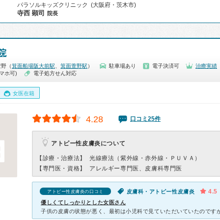
パラソルキッズクリニック (大阪府・茨木市)
寺西 顕司
院長
院
萱野（
箕面船場阪大前駅
、
箕面萱野駅
）
駐車場あり
電子決済可
治療実績
マホ可)
電子処方せん対応
女医在籍
4.28
口コミ25件
アトピー性皮膚炎について
【診療・治療法】
光線療法（紫外線・赤外線・ＰＵＶＡ）
【専門医・資格】
アレルギー専門医、皮膚科専門医
4.5
皮膚科・アトピー性皮膚炎
アトピー性皮膚炎の口コミ
優しくてしっかりとした女医さん