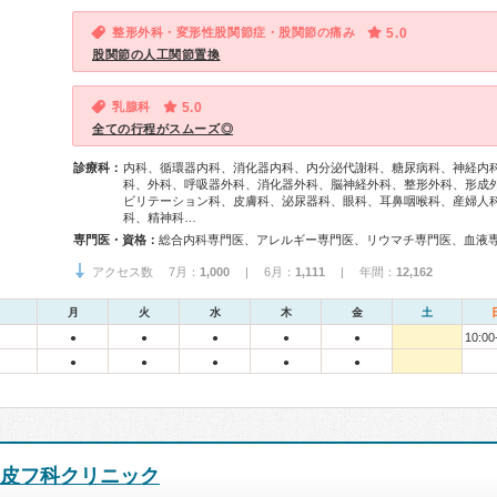
整形外科・変形性股関節症・股関節の痛み
5.0
股関節の人工関節置換
乳腺科
5.0
全ての行程がスムーズ◎
診療科：
内科、循環器内科、消化器内科、内分泌代謝科、糖尿病科、神経内
科、外科、呼吸器外科、消化器外科、脳神経外科、整形外科、形成
ビリテーション科、皮膚科、泌尿器科、眼科、耳鼻咽喉科、産婦人
科、精神科…
専門医・資格：
アクセス数 7月：
1,000
| 6月：
1,111
| 年間：
12,162
月
火
水
木
金
土
10:00
●
●
●
●
●
●
●
●
●
●
皮フ科クリニック