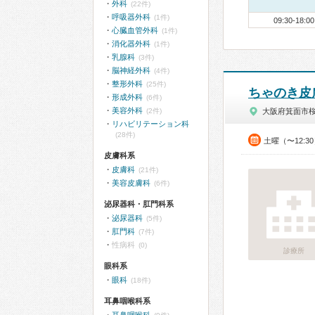
外科
(22件)
呼吸器外科
(1件)
09:30-18:00
心臓血管外科
(1件)
消化器外科
(1件)
乳腺科
(3件)
脳神経外科
(4件)
整形外科
(25件)
ちゃのき皮
形成外科
(6件)
美容外科
(2件)
大阪府箕面市
リハビリテーション科
(28件)
土曜（〜12:3
皮膚科系
皮膚科
(21件)
美容皮膚科
(6件)
泌尿器科・肛門科系
泌尿器科
(5件)
肛門科
(7件)
性病科
(0)
診療所
眼科系
眼科
(18件)
耳鼻咽喉科系