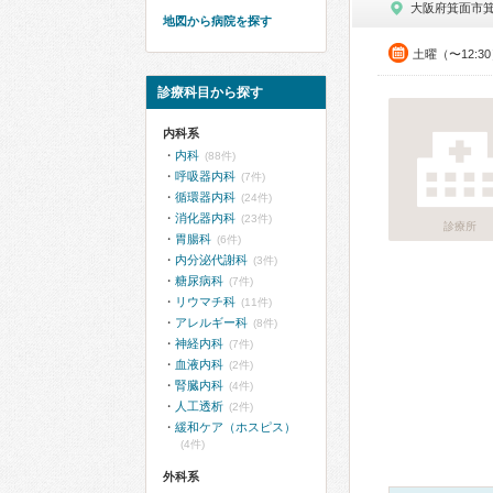
大阪府箕面市
地図から病院を探す
土曜（〜12:3
診療科目から探す
内科系
内科
(88件)
呼吸器内科
(7件)
循環器内科
(24件)
消化器内科
(23件)
診療所
胃腸科
(6件)
内分泌代謝科
(3件)
糖尿病科
(7件)
リウマチ科
(11件)
アレルギー科
(8件)
神経内科
(7件)
血液内科
(2件)
腎臓内科
(4件)
人工透析
(2件)
緩和ケア（ホスピス）
(4件)
外科系