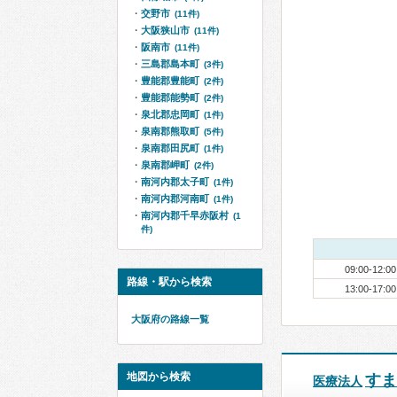
交野市
(11件)
大阪狭山市
(11件)
阪南市
(11件)
三島郡島本町
(3件)
豊能郡豊能町
(2件)
豊能郡能勢町
(2件)
泉北郡忠岡町
(1件)
泉南郡熊取町
(5件)
泉南郡田尻町
(1件)
泉南郡岬町
(2件)
南河内郡太子町
(1件)
南河内郡河南町
(1件)
南河内郡千早赤阪村
(1
件)
09:00-12:00
路線・駅から検索
13:00-17:00
大阪府の路線一覧
地図から検索
すま
医療法人