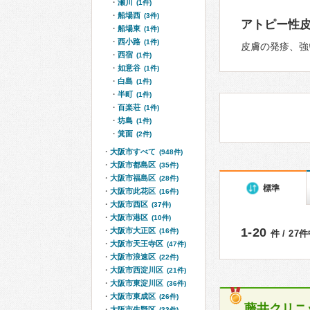
瀬川
(1件)
船場西
(3件)
アトピー性
船場東
(1件)
西小路
(1件)
皮膚の発疹、強
西宿
(1件)
如意谷
(1件)
白島
(1件)
半町
(1件)
百楽荘
(1件)
坊島
(1件)
箕面
(2件)
大阪市すべて
(948件)
大阪市都島区
(35件)
大阪市福島区
(28件)
標準
大阪市此花区
(16件)
大阪市西区
(37件)
大阪市港区
(10件)
1-20
大阪市大正区
(16件)
件 / 27
大阪市天王寺区
(47件)
大阪市浪速区
(22件)
大阪市西淀川区
(21件)
大阪市東淀川区
(36件)
大阪市東成区
(26件)
藤井クリニ
大阪市生野区
(33件)