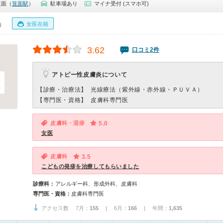
箕面（
箕面駅
）
駐車場あり
マイナ受付 (スマホ可)
女医在籍
0）
3.62
口コミ2件
アトピー性皮膚炎について
【診療・治療法】
光線療法（紫外線・赤外線・ＰＵＶＡ）
【専門医・資格】
皮膚科専門医
皮膚科・湿疹
5.0
女医
皮膚科
3.5
こどもの発疹を治療してもらいました
診療科：
アレルギー科、形成外科、皮膚科
専門医・資格：
皮膚科専門医
アクセス数 7月：
155
| 6月：
166
| 年間：
1,635