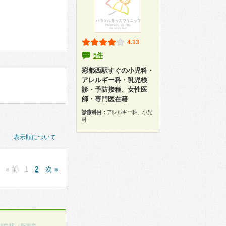
4.13
5件
彩都西駅すぐの小児科・
アレルギー科・乳児検
診・予防接種、女性医
師・専門医在籍
診療科目：
アレルギー科、小児
科
表示順について
« 前
1
2
次 »