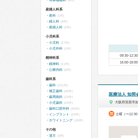
耳鼻咽喉科
(9件)
産婦人科系
産科
(1件)
婦人科
(4件)
産婦人科
(2件)
小児科系
小児科
(27件)
小児外科
(1件)
09:30-12:30
精神科系
16:00-18:00
精神科
(11件)
心療内科
(9件)
歯科系
歯科
(101件)
矯正歯科
(48件)
医療法人 知照
歯周病科
(24件)
大阪府箕面市
小児歯科
(63件)
歯科口腔外科
(46件)
土曜（〜12:3
インプラント
(23件)
ホワイトニング
(18件)
その他
漢方
(3件)