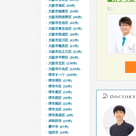
大阪市旭区
(29件)
駅）
）
大阪市城東区
(34件)
大阪市阿倍野区
(48件)
大阪市住吉区
(42件)
大阪市東住吉区
(37件)
大阪市西成区
(28件)
大阪市淀川区
(41件)
大阪市鶴見区
(21件)
大阪市住之江区
(21件)
大阪市平野区
(56件)
大阪市北区
(138件)
大阪市中央区
(126件)
堺市すべて
(160件)
堺市堺区
(37件)
堺市中区
(18件)
堺市東区
(13件)
堺市西区
(28件)
堺市南区
(22件)
堺市北区
(38件)
堺市美原区
(4件)
岸和田市
(23件)
豊中市
(87件)
池田市
(19件)