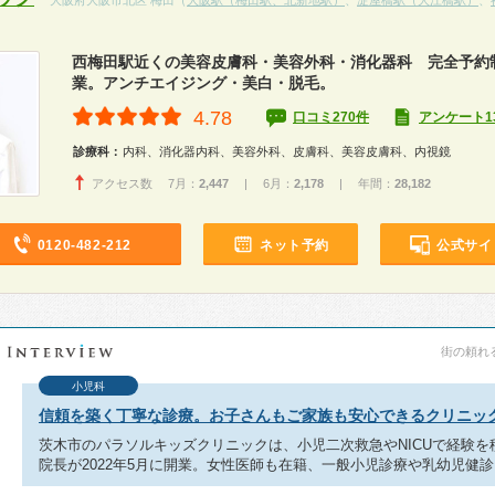
大阪府大阪市北区 梅田（
大阪駅（梅田駅、北新地駅）
、
淀屋橋駅（大江橋駅）
、
西梅田駅近くの美容皮膚科・美容外科・消化器科 完全予約
業。アンチエイジング・美白・脱毛。
4.78
口コミ270件
アンケート1
診療科：
内科、消化器内科、美容外科、皮膚科、美容皮膚科、内視鏡
アクセス数 7月：
2,447
| 6月：
2,178
| 年間：
28,182
0120-482-212
ネット予約
公式サイ
街の頼れる
小児科
信頼を築く丁寧な診療。お子さんもご家族も安心できるクリニッ
茨木市のパラソルキッズクリニックは、小児二次救急やNICUで経験を
院長が2022年5月に開業。女性医師も在籍、一般小児診療や乳幼児健診