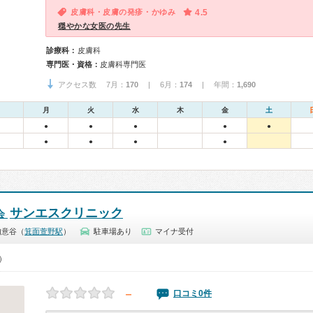
皮膚科・皮膚の発疹・かゆみ
4.5
穏やかな女医の先生
診療科：
皮膚科
専門医・資格：
皮膚科専門医
アクセス数 7月：
170
| 6月：
174
| 年間：
1,690
月
火
水
木
金
土
●
●
●
●
●
●
●
●
●
サンエスクリニック
会
如意谷（
箕面萱野駅
）
駐車場あり
マイナ受付
0）
－
口コミ0件