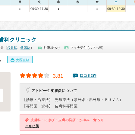
月
火
水
木
金
土
09:30-17:30
09:30-12:30
●
●
●
膚科クリニック
桜井（
桜井駅
、
牧落駅
）
駐車場あり
マイナ受付 (スマホ可)
女医在籍
0）
3.81
口コミ2件
アトピー性皮膚炎について
【診療・治療法】
光線療法（紫外線・赤外線・ＰＵＶＡ）
【専門医・資格】
皮膚科専門医
皮膚科・にきび・皮膚の発疹・かゆみ
5.0
ニキビ肌