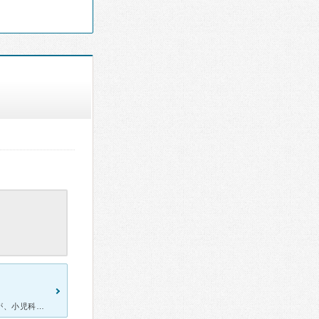
子供の皮膚の状態が悪く、最初は小児科で見ていただいていたのですが、小児科の先生から、こちらの部長先生がとても信頼のできる先生だということで、ご紹介して頂きました。市民病院ですので、やはり混雑していて、