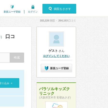
病院をさがす
新規ユーザ登録
ログイン
182,226
病院・
264,163
口コミ
口コ
件）
ゲスト
さん
ログインしてください
新規ユーザ登録
絞り込み »
パラソルキッズク
リニック
(大阪府茨木市 彩都あさぎ)