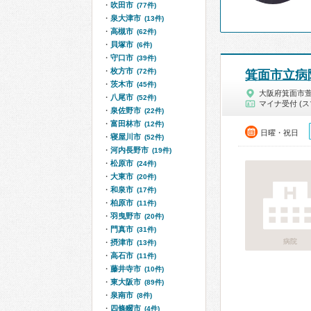
吹田市
(77件)
泉大津市
(13件)
高槻市
(62件)
貝塚市
(6件)
守口市
(39件)
枚方市
(72件)
箕面市立病
茨木市
(45件)
大阪府箕面市
八尾市
(52件)
マイナ受付 (ス
泉佐野市
(22件)
富田林市
(12件)
日曜・祝日
寝屋川市
(52件)
河内長野市
(19件)
松原市
(24件)
大東市
(20件)
和泉市
(17件)
柏原市
(11件)
羽曳野市
(20件)
門真市
(31件)
病院
摂津市
(13件)
高石市
(11件)
藤井寺市
(10件)
東大阪市
(89件)
泉南市
(8件)
四條畷市
(4件)