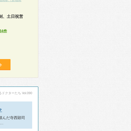
福島駅（新福島
制、土日祝営
34件
ト
ドクターたち Vol.090
ク
積んだ寺西顕司
…