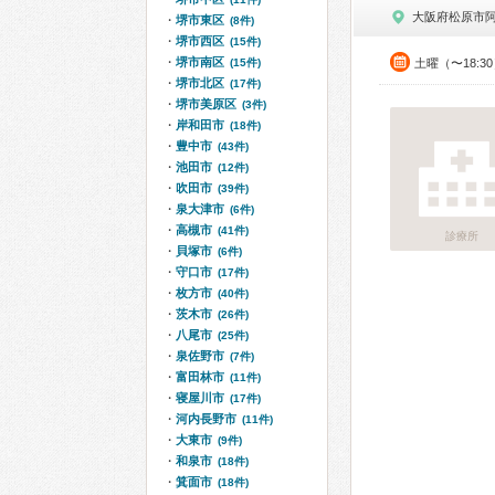
大阪府松原市
堺市東区
(8件)
堺市西区
(15件)
堺市南区
(15件)
土曜（〜18:3
堺市北区
(17件)
堺市美原区
(3件)
岸和田市
(18件)
豊中市
(43件)
池田市
(12件)
吹田市
(39件)
泉大津市
(6件)
高槻市
(41件)
診療所
貝塚市
(6件)
守口市
(17件)
枚方市
(40件)
茨木市
(26件)
八尾市
(25件)
泉佐野市
(7件)
富田林市
(11件)
寝屋川市
(17件)
河内長野市
(11件)
大東市
(9件)
和泉市
(18件)
箕面市
(18件)