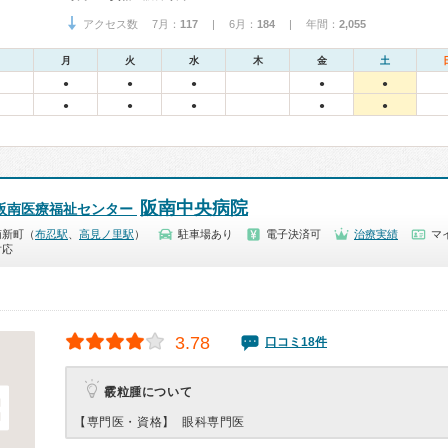
アクセス数 7月：
117
| 6月：
184
| 年間：
2,055
月
火
水
木
金
土
●
●
●
●
●
●
●
●
●
●
阪南中央病院
 阪南医療福祉センター
南新町（
布忍駅
、
高見ノ里駅
）
駐車場あり
電子決済可
治療実績
マ
対応
3.78
口コミ18件
霰粒腫について
【専門医・資格】
眼科専門医