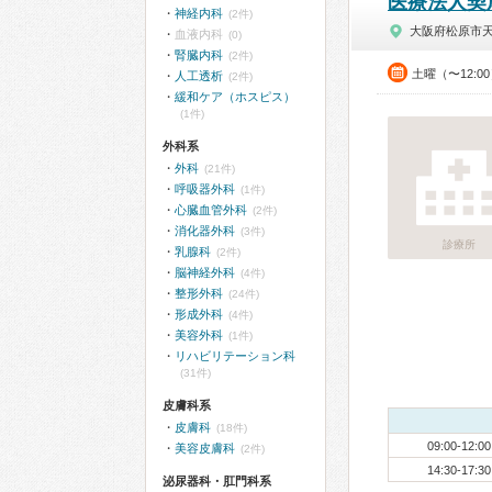
医療法人契
神経内科
(2件)
大阪府松原市
血液内科
(0)
腎臓内科
(2件)
土曜（〜12:0
人工透析
(2件)
緩和ケア（ホスピス）
(1件)
外科系
外科
(21件)
呼吸器外科
(1件)
心臓血管外科
(2件)
消化器外科
(3件)
診療所
乳腺科
(2件)
脳神経外科
(4件)
整形外科
(24件)
形成外科
(4件)
美容外科
(1件)
リハビリテーション科
(31件)
皮膚科系
皮膚科
(18件)
09:00-12:00
美容皮膚科
(2件)
14:30-17:30
泌尿器科・肛門科系