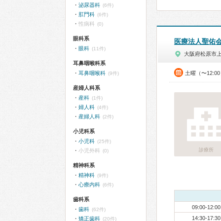
泌尿器科
(6件)
肛門科
(6件)
性病科
(0)
眼科系
医療法人聖佑
眼科
(11件)
大阪府松原市
耳鼻咽喉科系
耳鼻咽喉科
土曜（〜12:0
(9件)
産婦人科系
産科
(1件)
婦人科
(4件)
産婦人科
(2件)
小児科系
小児科
(25件)
診療所
小児外科
(0)
精神科系
精神科
(9件)
心療内科
(6件)
歯科系
09:00-12:00
歯科
(62件)
14:30-17:30
矯正歯科
(20件)