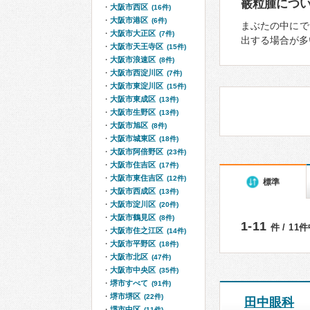
霰粒腫につ
大阪市西区
(16件)
大阪市港区
(6件)
まぶたの中にで
大阪市大正区
(7件)
出する場合が多
大阪市天王寺区
(15件)
大阪市浪速区
(8件)
大阪市西淀川区
(7件)
大阪市東淀川区
(15件)
大阪市東成区
(13件)
大阪市生野区
(13件)
大阪市旭区
(8件)
大阪市城東区
(18件)
大阪市阿倍野区
(23件)
大阪市住吉区
(17件)
大阪市東住吉区
(12件)
標準
大阪市西成区
(13件)
大阪市淀川区
(20件)
大阪市鶴見区
(8件)
1-11
件 / 11
大阪市住之江区
(14件)
大阪市平野区
(18件)
大阪市北区
(47件)
大阪市中央区
(35件)
堺市すべて
(91件)
堺市堺区
(22件)
田中眼科
堺市中区
(11件)