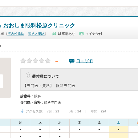
おおしま眼科松原クリニック
会
上田（
河内松原駅
、
高見ノ里駅
）
駐車場あり
マイナ受付
0）
－
口コミ0件
霰粒腫について
【専門医・資格】
眼科専門医
診療科：
眼科
専門医・資格：
眼科専門医
アクセス数 7月：
21
| 6月：
24
| 年間：
224
月
火
水
木
金
土
●
●
●
●
●
●
●
●
●