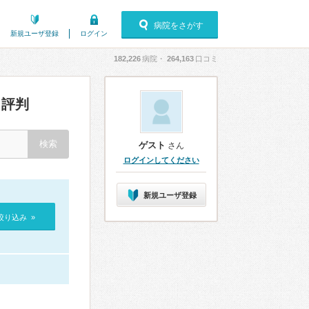
病院をさがす
新規ユーザ登録
ログイン
182,226
病院・
264,163
口コミ
評判
ゲスト
さん
ログインしてください
新規ユーザ登録
絞り込み »