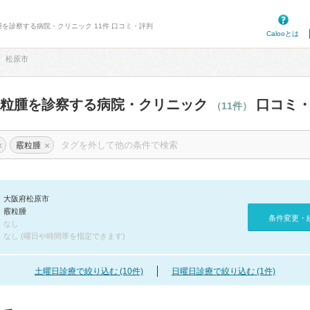
腫を診察する病院・クリニック 11件 口コミ・評判
Calooとは
松原市
霰粒腫を診察する病院・クリニック
口コミ・
（11件）
×
×
霰粒腫
大阪府松原市
霰粒腫
条件変更・
なし
なし (曜日や時間帯を指定できます)
土曜日診療で絞り込む (10件)
日曜日診療で絞り込む (1件)