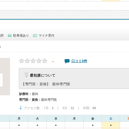
別所
駐車場あり
マイナ受付
0）
－
口コミ0件
霰粒腫について
【専門医・資格】
眼科専門医
診療科：
眼科
専門医・資格：
眼科専門医
アクセス数 7月：
2
| 6月：
12
| 年間：
58
月
火
水
木
金
土
●
●
●
●
●