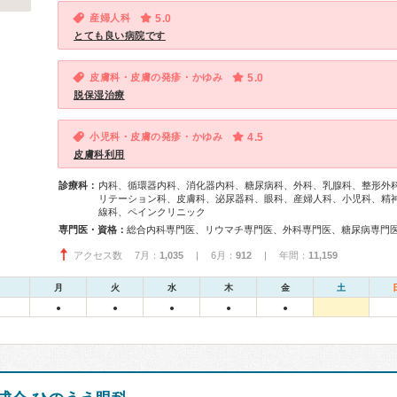
産婦人科
5.0
とても良い病院です
皮膚科・皮膚の発疹・かゆみ
5.0
脱保湿治療
小児科・皮膚の発疹・かゆみ
4.5
皮膚科利用
診療科：
内科、循環器内科、消化器内科、糖尿病科、外科、乳腺科、整形外
リテーション科、皮膚科、泌尿器科、眼科、産婦人科、小児科、精
線科、ペインクリニック
専門医・資格：
アクセス数 7月：
1,035
| 6月：
912
| 年間：
11,159
月
火
水
木
金
土
●
●
●
●
●