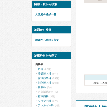
路線・駅から検索
大阪府の路線一覧
地図から検索
地図から病院を探す
診療科目から探す
内科系
内科
(62件)
呼吸器内科
(6件)
循環器内科
(13件)
消化器内科
(16件)
09:00-12:00
胃腸科
(8件)
内分泌代謝科
(0)
糖尿病科
(3件)
リウマチ科
(8件)
アレルギー科
(9件)