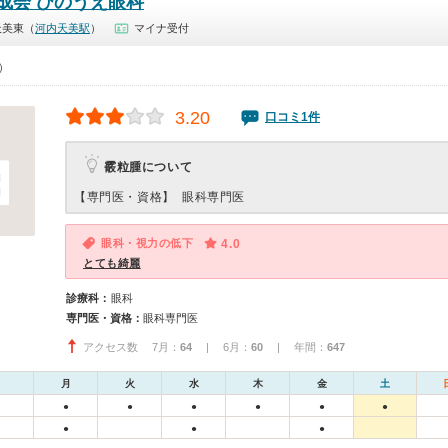
成会 ひのうえ眼科
天美東（
河内天美駅
）
マイナ受付
0）
3.20
口コミ1件
霰粒腫について
【専門医・資格】
眼科専門医
眼科・視力の低下
4.0
とても綺麗
診療科：
眼科
専門医・資格：
眼科専門医
アクセス数 7月：
64
| 6月：
60
| 年間：
647
月
火
水
木
金
土
●
●
●
●
●
●
●
●
●