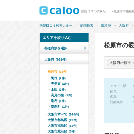
病院口コミ検索カルー - 松原市の霰粒
病院口コミ検索カルー
病院検索
霰粒腫
大阪府
エリアを絞り込む
松原市の
都道府県を選択
大阪府
(963件)
大阪府松原市
松原市
(11件)
阿保
(2件)
天美東
(4件)
エリア・駅
上田
(2件)
病気
高見の里
(1件)
名称
別所
(1件)
詳細条件
南新町
(1件)
大阪市すべて
(364件)
大阪市都島区
(13件)
大阪市福島区
(13件)
大阪市此花区
(5件)