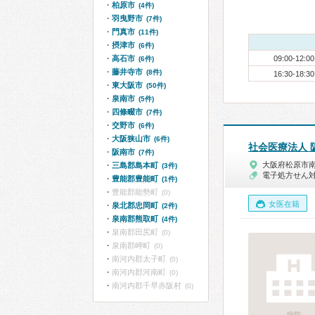
柏原市
(4件)
羽曳野市
(7件)
門真市
(11件)
摂津市
(6件)
高石市
09:00-12:00
(6件)
藤井寺市
(8件)
16:30-18:30
東大阪市
(50件)
泉南市
(5件)
四條畷市
(7件)
交野市
(6件)
大阪狭山市
(6件)
社会医療法人
阪南市
(7件)
大阪府松原市
三島郡島本町
(3件)
電子処方せん
豊能郡豊能町
(1件)
豊能郡能勢町
(0)
女医在籍
泉北郡忠岡町
(2件)
泉南郡熊取町
(4件)
泉南郡田尻町
(0)
泉南郡岬町
(0)
南河内郡太子町
(0)
南河内郡河南町
(0)
南河内郡千早赤阪村
(0)
病院