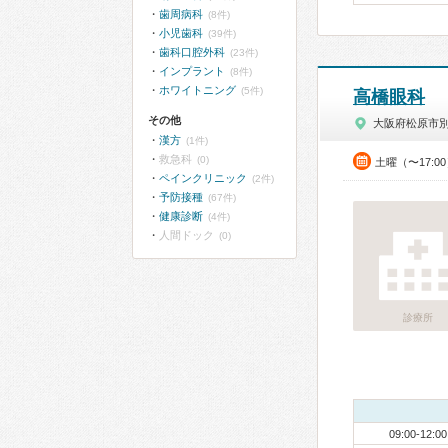
歯周病科
(8件)
小児歯科
(39件)
歯科口腔外科
(23件)
インプラント
(8件)
ホワイトニング
(5件)
高橋眼科
その他
大阪府松原市
漢方
(1件)
救急科
(0)
土曜（〜17:0
ペインクリニック
(2件)
予防接種
(67件)
健康診断
(4件)
人間ドック
(0)
診療所
09:00-12:00