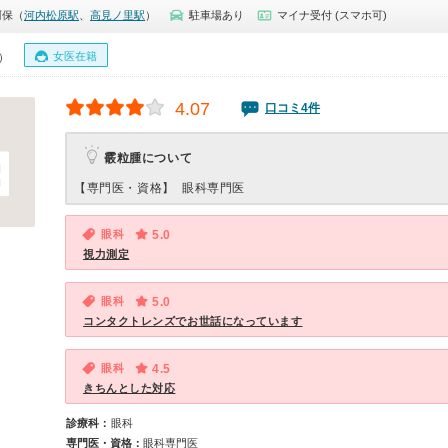
阿保（
河内松原駅
、
高見ノ里駅
）
駐車場あり
マイナ受付 (スマホ可)
女医在籍
0）
4.07
口コミ4件
霰粒腫について
【専門医・資格】
眼科専門医
眼科
5.0
視力測定
眼科
5.0
コンタクトレンズでお世話になっています
眼科
4.5
きちんとした対応
診療科：
眼科
専門医・資格：
眼科専門医