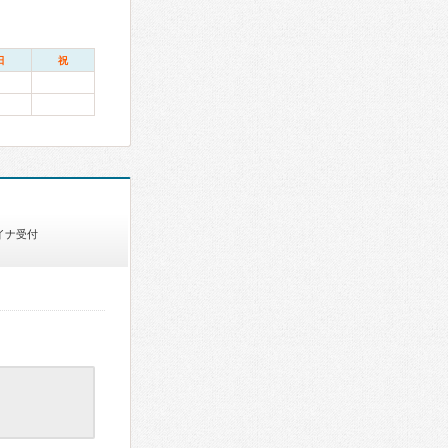
日
祝
イナ受付