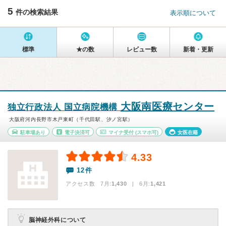
5
件の検索結果
表示順について
標準
★の数
レビュー数
新着・更新
大阪南医療センター
独立行政法人 国立病院機構
大阪府河内長野市木戸東町（千代田駅、汐ノ宮駅）
駐車場あり
電子決済可
マイナ受付
(スマホ可)
女医在籍
4.33
12件
アクセス数 7月:
1,430
| 6月:
1,421
脳神経外科について