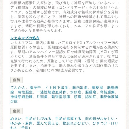
椎間板内酵素注入療法は、飛び出して神経を圧迫しているヘルニ
ア（椎間板）の髄核に酵素（コンドリアーゼ）を含む薬剤「ヘル
ニコア」を注射する治療です。有効成分が髄核の保水成分を分解
し、膨張を和らげることで、神経への圧迫が軽減されて痛みやし
びれを改善する効果が期待できます。治療は健康保険が適用され
ますが、適応の範囲が限られており、ヘルニアの位置や形によっ
て適応外となる場合もあります。
レカネマブの処方
レカネマブは、脳内に蓄積したアミロイドβ（アルツハイマー病の
原因物質）を除去し、認知症の進行を抑制する作用がある薬剤で
す。早期のアルツハイマー型認知症や軽度認知障害（MCI）が適
応となり、適応条件を満たす場合は保険が適用されます。投与は
点滴で行われるため、原則として18か月間、2週間に1回の通院が
必要です。また、治療中は、脳の腫れや出血などの副作用のリス
クがあるため、定期的なMRI検査が必要です。
病気
てんかん
、
脳卒中
、
くも膜下出血
、
脳内出血
、
脳梗塞
、
脳動脈
瘤
、
急性脳症
、
一過性脳虚血発作
、
水頭症
、
脳腫瘍
、
脊髄腫瘍
、
神経芽細胞腫
、
片頭痛
、
緊張型頭痛
、
頭痛
、
認知症
、
脳脊髄液減
少症
症状
めまい
、
手足がしびれる
、
手足が麻痺する
、
顔の形がおかしい・
ゆがみ・麻痺
、
歪んで見える
、
物忘れがひどい
、
ひきつけ・けい
れん（子供）