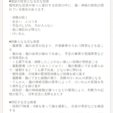
■受診の目安となる主な症状
慢性的な症状や徐々に進行する症状の中に、脳・神経の病気が隠
れている場合があります。
・頭痛が続く
・めまい、ふらつき
・手足のしびれ、力が入らない
・急に物忘れが増えた
・けいれん
■対象となる主な疾患
・脳梗塞：脳の血管が詰まり、片側麻痺やろれつ障害などを起こ
す
・脳出血：脳の血管が破れて出血し、手足の麻痺や意識障害など
が突然現れる
・くも膜下出血：経験したことのない激しい頭痛が突然起こる
・脳動脈瘤（のうどうみゃくりゅう）：脳の動脈にできる膨らみ
で、破裂すると「くも膜下出血」となり命に関わる
・慢性頭痛：片頭痛や緊張型頭痛など頭痛を繰り返す
・脳腫瘍：脳にできた細胞の塊で、頭痛やけいれんの原因となる
・てんかん：脳の神経活動の異常によって、けいれんや意識を失
う発作などを繰り返す
・認知症：脳の神経細胞が傷つくなどの要因により、判断力や記
憶が低下し、日常生活に支障をきたす
■対応する主な検査
・頭部CT検査：X線を使って脳を撮影し、出血や骨折などを確認
する