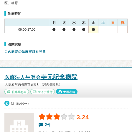
医、糖尿…
診療時間
月
火
水
木
金
土
日
祝
09:00-17:00
治療実績
この病院の治療実績を見る
寺元記念病院
医療法人生登会
大阪府河内長野市古野町（河内長野駅）
駐車場あり
マイナ受付
女医在籍
朝（8:00〜）
3.24
2件