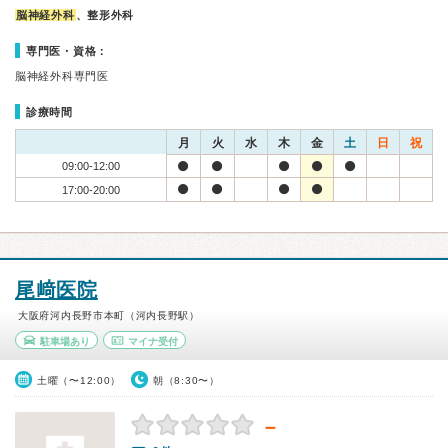
脳神経外科
、整形外科
専門医・資格：
脳神経外科専門医
診療時間
月
火
水
木
金
土
日
祝
09:00-12:00
17:00-20:00
尾﨑医院
大阪府河内長野市本町（河内長野駅）
駐車場あり
マイナ受付
土曜（〜12:00）
朝（8:30〜）
－