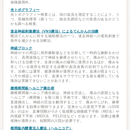
保険適用外。
光トポグラフィー
光トポグラフィー検査とは、頭の血流を測定することにより、う
つ、双極性障害（躁うつ）、統合失調症などの疾患があるかどう
かを調べる検査。
迷走神経刺激療法（VNS療法）によるてんかんの治療
難治てんかんに対する補助療法の一つ。迷走神経への電気刺激で
発作を減少させる治療法。
神経ブロック
神経やその周辺に局所麻酔薬などを注射して一時的な麻酔をかけ
たり、高周波熱などで神経を麻痺させたりして、痛みやしびれを
和らげる治療です。全身の痛みの緩和に使用されるほか、痛みを
生じている場所を特定する診断や血流改善の目的でも行われま
す。治療には通常、健康保険が適用されます。血液が固まりにく
い方や感染しやすい方、血液をサラサラにする薬を服用している
場合は実施できないことがあります。
腰椎椎間板ヘルニア摘出術
腰椎椎間板ヘルニア摘出術は、神経を圧迫し、痛みの原因となる
ヘルニア（椎間板）を取り除く手術です。飛び出したヘルニアを
直接摘出し、神経の圧迫を解消することで、痛みやしびれ、麻痺
を改善する効果が期待できます。従来からの直視下手術（LOVE
法）のほか、皮膚切開が小さく低侵襲な顕微鏡下手術（MD法）や
内視鏡下手術（MED法、PELD法など）があります。治療は健康
保険が適用され、短期間の入院が必要です。
椎間板内酵素注入療法（ヘルニコア）