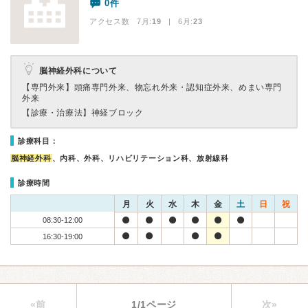
0件
アクセス数 7月:
19
| 6月:
23
脳神経外科について
【専門外来】
頭痛専門外来、物忘れ外来・認知症外来、めまい専門
外来
【診療・治療法】
神経ブロック
診療科目：
脳神経外科
、内科、外科、リハビリテーション科、放射線科
診療時間
月
火
水
木
金
土
日
祝
08:30-12:00
16:30-19:00
«前
1/1ページ
次»