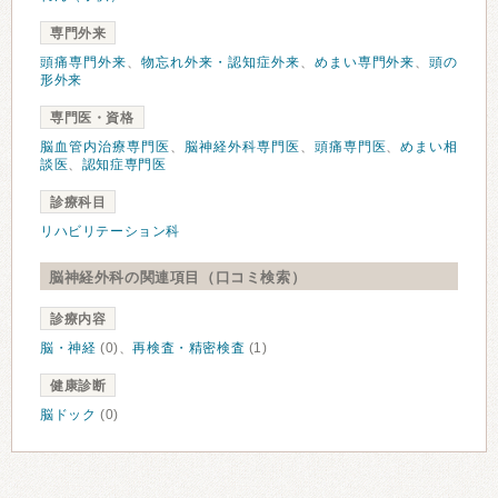
専門外来
頭痛専門外来
、
物忘れ外来・認知症外来
、
めまい専門外来
、
頭の
形外来
専門医・資格
脳血管内治療専門医
、
脳神経外科専門医
、
頭痛専門医
、
めまい相
談医
、
認知症専門医
診療科目
リハビリテーション科
脳神経外科の関連項目（口コミ検索）
診療内容
脳・神経
(0)、
再検査・精密検査
(1)
健康診断
脳ドック
(0)