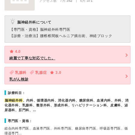
アクセス数 7月:
352
| 6月:
371
脳神経外科について
【専門医・資格】
脳神経外科専門医
【診療・治療法】
腰椎椎間板ヘルニア摘出術、神経ブロック
4.0
綺麗で丁寧な対応でした。
乳腺科
乳腺症
3.0
乳がん検診
診療科目：
脳神経外科
、内科、循環器内科、消化器内科、糖尿病科、血液内科、外科、消
化器外科、乳腺科、整形外科、形成外科、リハビリテーション科、皮膚科、泌
尿器科、肛門科、…
専門医・資格：
総合内科専門医、血液専門医、外科専門医、糖尿病専門医、呼吸器専門医、循
環器専門…