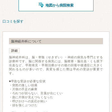
地図から病院検索
口コミを探す
脳神経外科について
詳細
脳神経外科は、脳・脊髄（せきずい）・神経の病気を専門とする
診療科です。脳に関係する病気には、脳梗塞・脳出血・くも膜下
出血など、早期発見・早期治療がその後の回復や後遺症に大きく
関わるものが多いので、異変を感じた際は早めの受診が重要で
す。
■早急な受診が必要な症状
・突然の激しい頭痛
・片側の手足の麻痺
・ろれつが回らない、言葉が出にくい
・急に片側が見えづらくなった
・呼びかけへの反応が鈍い
・頭を強くぶつけた