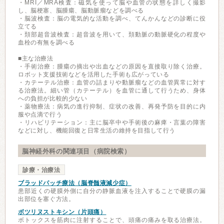
・MRI／MRA検査：磁気を使って脳や血管の状態を詳しく撮影
し、脳梗塞、脳腫瘍、脳動脈瘤などを調べる
・脳波検査：脳の電気的な活動を調べ、てんかんなどの診断に役
立てる
・頚部超音波検査：超音波を用いて、頚動脈の動脈硬化の程度や
血栓の有無を調べる
■主な治療法
・手術治療：腫瘍の摘出や出血などの原因を直接取り除く治療。
ロボット支援技術などを活用した手術も広がっている
・カテーテル治療：血管の詰まりや動脈瘤などの血管異常に対す
る治療法。細い管（カテーテル）を血管に通して行うため、身体
への負担が比較的少ない
・薬物療法：病気の進行抑制、症状の改善、再発予防を目的に内
服や点滴で行う
・リハビリテーション：主に脳卒中や手術後の麻痺・言葉の障害
などに対し、機能回復と日常生活の維持を目指して行う
脳神経外科の関連項目（病院検索）
診療・治療法
ブラッドパッチ療法（脳脊髄液減少症）
患部近くの硬膜外側に自分の静脈血液を注入することで硬膜の漏
出部位を塞ぐ方法。
ボツリヌストキシン（片頭痛）
ボトックスを筋肉に注射することで、頭痛の痛みを取る治療法。