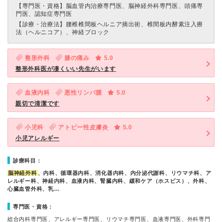
【専門医・資格】
脳血管内治療専門医、脳神経外科専門医、頭痛専
門医、認知症専門医
【診療・治療法】
腰椎椎間板ヘルニア摘出術、椎間板内酵素注入療
法（ヘルニコア）、神経ブロック
整形外科
膝の痛み
5.0
整形外科医が凄くいい先生がいます
血液内科
悪性リンパ腫
5.0
親切で清潔です
小児科
アトピー性皮膚炎
5.0
小児アレルギー
診療科目：
脳神経外科
、内科、循環器内科、消化器内科、内分泌代謝科、リウマチ科、ア
レルギー科、神経内科、血液内科、腎臓内科、緩和ケア（ホスピス）、外科、
心臓血管外科、乳…
専門医・資格：
総合内科専門医、アレルギー専門医、リウマチ専門医、血液専門医、外科専門