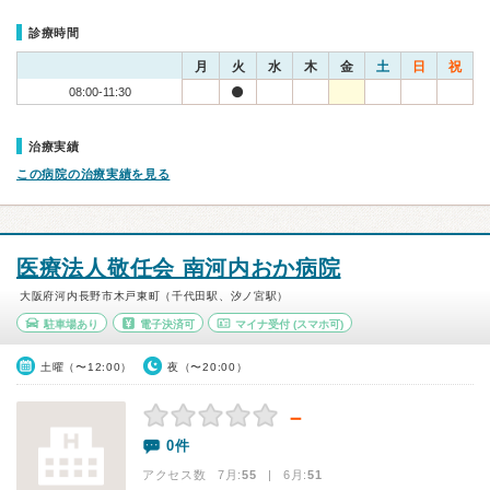
診療時間
月
火
水
木
金
土
日
祝
08:00-11:30
治療実績
この病院の治療実績を見る
医療法人敬任会 南河内おか病院
大阪府河内長野市木戸東町（千代田駅、汐ノ宮駅）
駐車場あり
電子決済可
マイナ受付
(スマホ可)
土曜（〜12:00）
夜（〜20:00）
－
0件
アクセス数 7月:
55
| 6月:
51