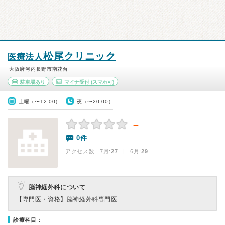
松尾クリニック
医療法人
大阪府河内長野市南花台
駐車場あり
マイナ受付
(スマホ可)
土曜（〜12:00）
夜（〜20:00）
－
0件
アクセス数 7月:
27
| 6月:
29
脳神経外科について
【専門医・資格】
脳神経外科専門医
診療科目：