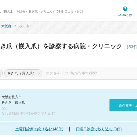
爪（嵌入爪）を診察する病院・クリニック 53件 口コミ・評判
Calooとは
大阪府
枚方市
巻き爪（嵌入爪）を診察する病院・クリニック
（53
×
×
巻き爪（嵌入爪）
大阪府枚方市
巻き爪（嵌入爪）
条件変更・
なし
なし (曜日や時間帯を指定できます)
土曜日診療で絞り込む (48件)
日曜日診療で絞り込む (3件)