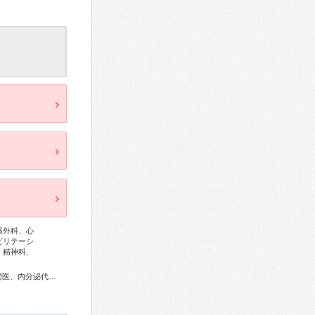
器外科、心
ビリテーシ
、精神科、
総合内科専門医、アレルギー専門医、外科専門医、糖尿病専門医、内分泌代謝科専門医、呼吸器専門医、呼吸器外科専門医、循環器専門医、心臓血管外科専門医、消化器病専門医、消化器外科専門医、肝臓専門医、大腸肛門病専門医、消化器内視鏡専門医、泌尿器科専門医、腎臓専門医、神経内科専門医、脳神経外科専門医、てんかん専門医、整形外科専門医、形成外科専門医、皮膚科専門医、眼科専門医、耳鼻咽喉科専門医、産婦人科専門医、生殖医療専門医、乳腺専門医、産科婦人科腹腔鏡技術認定医、女性ヘルスケア専門医、小児科専門医、小児神経専門医、一般病院連携精神医学専門医、精神科専門医、麻酔科専門医、ペインクリニック専門医、病理専門医、口腔外科専門医、核医学専門医、放射線科専門医、救急科専門医、がん治療認定医