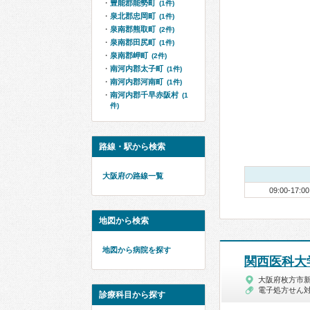
豊能郡能勢町
(1件)
泉北郡忠岡町
(1件)
泉南郡熊取町
(2件)
泉南郡田尻町
(1件)
泉南郡岬町
(2件)
南河内郡太子町
(1件)
南河内郡河南町
(1件)
南河内郡千早赤阪村
(1
件)
路線・駅から検索
大阪府の路線一覧
09:00-17:00
地図から検索
地図から病院を探す
関西医科大
大阪府枚方市
電子処方せん
診療科目から探す