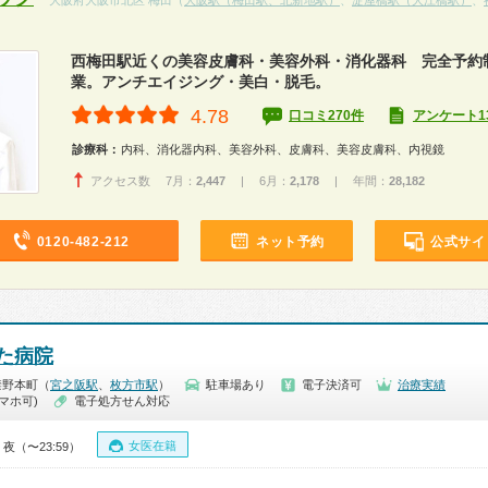
大阪府大阪市北区 梅田（
大阪駅（梅田駅、北新地駅）
、
淀屋橋駅（大江橋駅）
、
西梅田駅近くの美容皮膚科・美容外科・消化器科 完全予約
業。アンチエイジング・美白・脱毛。
4.78
口コミ270件
アンケート1
診療科：
内科、消化器内科、美容外科、皮膚科、美容皮膚科、内視鏡
アクセス数 7月：
2,447
| 6月：
2,178
| 年間：
28,182
0120-482-212
ネット予約
公式サイ
た病院
禁野本町（
宮之阪駅
、
枚方市駅
）
駐車場あり
電子決済可
治療実績
マホ可)
電子処方せん対応
女医在籍
・夜（〜23:59）