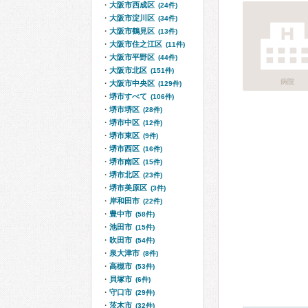
大阪市西成区
(24件)
大阪市淀川区
(34件)
大阪市鶴見区
(13件)
大阪市住之江区
(11件)
大阪市平野区
(44件)
大阪市北区
(151件)
病院
大阪市中央区
(129件)
堺市すべて
(106件)
堺市堺区
(28件)
堺市中区
(12件)
堺市東区
(9件)
堺市西区
(16件)
堺市南区
(15件)
堺市北区
(23件)
堺市美原区
(3件)
岸和田市
(22件)
豊中市
(58件)
池田市
(15件)
吹田市
(54件)
泉大津市
(8件)
高槻市
(53件)
貝塚市
(6件)
守口市
(29件)
茨木市
(32件)