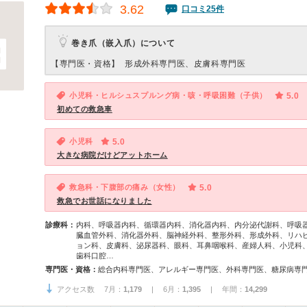
3.62
口コミ25件
巻き爪（嵌入爪）について
【専門医・資格】
形成外科専門医、皮膚科専門医
小児科・ヒルシュスプルング病・咳・呼吸困難（子供）
5.0
初めての救急車
小児科
5.0
大きな病院だけどアットホーム
救急科・下腹部の痛み（女性）
5.0
救急でお世話になりました
診療科：
内科、呼吸器内科、循環器内科、消化器内科、内分泌代謝科、呼吸
臓血管外科、消化器外科、脳神経外科、整形外科、形成外科、リハ
ョン科、皮膚科、泌尿器科、眼科、耳鼻咽喉科、産婦人科、小児科
歯科口腔…
専門医・資格：
アクセス数 7月：
1,179
| 6月：
1,395
| 年間：
14,299