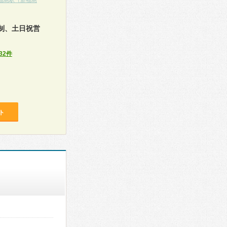
福島駅（新福島
制、土日祝営
32件
ト