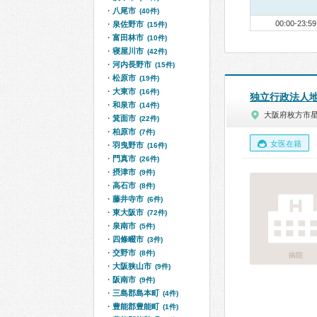
八尾市
(40件)
00:00-23:59
泉佐野市
(15件)
富田林市
(10件)
寝屋川市
(42件)
河内長野市
(15件)
松原市
(19件)
大東市
(16件)
独立行政法人地
和泉市
(14件)
大阪府枚方市
箕面市
(22件)
柏原市
(7件)
女医在籍
羽曳野市
(16件)
門真市
(26件)
摂津市
(9件)
高石市
(8件)
藤井寺市
(6件)
東大阪市
(72件)
泉南市
(5件)
四條畷市
(3件)
交野市
(8件)
病院
大阪狭山市
(9件)
阪南市
(9件)
三島郡島本町
(4件)
豊能郡豊能町
(1件)