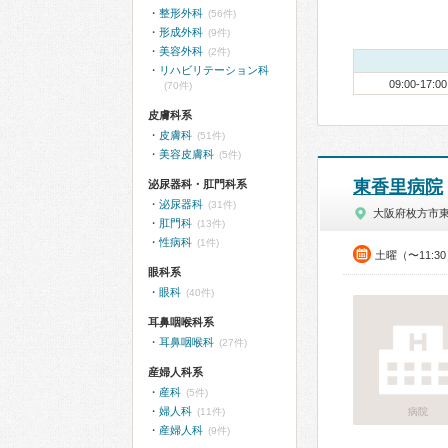
整形外科
(56件)
形成外科
(9件)
美容外科
(2件)
リハビリテーション科
09:00-17:00
(70件)
皮膚科系
皮膚科
(51件)
美容皮膚科
(5件)
東香里病院
泌尿器科・肛門科系
泌尿器科
(31件)
大阪府枚方市
肛門科
(13件)
性病科
(1件)
土曜（〜11:3
眼科系
眼科
(40件)
耳鼻咽喉科系
耳鼻咽喉科
(27件)
産婦人科系
産科
(5件)
婦人科
(11件)
病院
産婦人科
(9件)