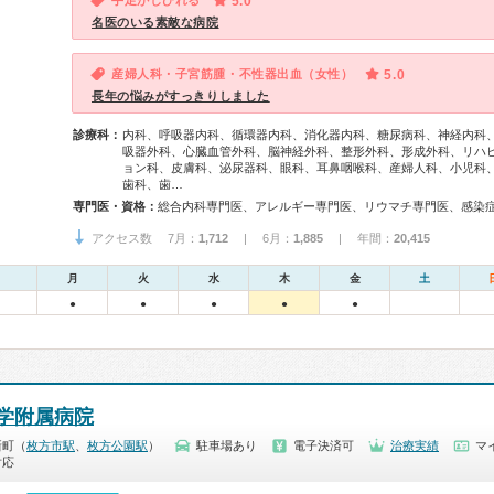
手足がしびれる
5.0
名医のいる素敵な病院
産婦人科・子宮筋腫・不性器出血（女性）
5.0
長年の悩みがすっきりしました
診療科：
内科、呼吸器内科、循環器内科、消化器内科、糖尿病科、神経内科
吸器外科、心臓血管外科、脳神経外科、整形外科、形成外科、リハ
ョン科、皮膚科、泌尿器科、眼科、耳鼻咽喉科、産婦人科、小児科
歯科、歯…
専門医・資格：
アクセス数 7月：
1,712
| 6月：
1,885
| 年間：
20,415
月
火
水
木
金
土
●
●
●
●
●
学附属病院
新町（
枚方市駅
、
枚方公園駅
）
駐車場あり
電子決済可
治療実績
マ
対応