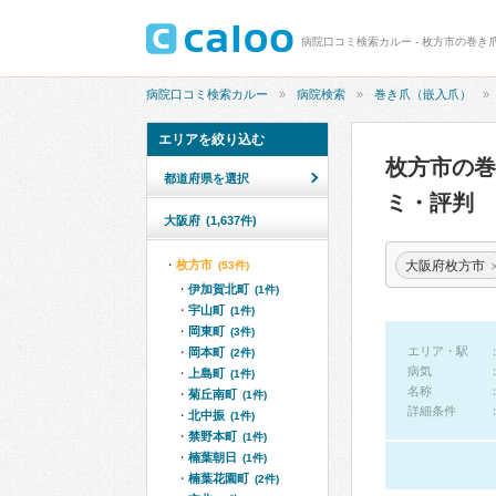
病院口コミ検索カルー - 枚方市の巻き
病院口コミ検索カルー
病院検索
巻き爪（嵌入爪）
エリアを絞り込む
枚方市の
都道府県を選択
ミ・評判
大阪府
(1,637件)
大阪府枚方市
枚方市
(53件)
伊加賀北町
(1件)
宇山町
(1件)
岡東町
(3件)
エリア・駅
岡本町
(2件)
病気
上島町
(1件)
名称
菊丘南町
(1件)
詳細条件
北中振
(1件)
禁野本町
(1件)
楠葉朝日
(1件)
楠葉花園町
(2件)