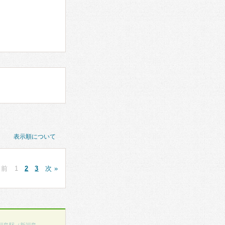
表示順について
 前
1
2
3
次 »