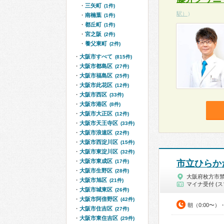
三矢町
(1件)
駅）
）
南楠葉
(1件)
都丘町
(1件)
宮之阪
(2件)
養父東町
(2件)
大阪市すべて
(815件)
大阪市都島区
(27件)
大阪市福島区
(25件)
大阪市此花区
(12件)
大阪市西区
(33件)
大阪市港区
(8件)
大阪市大正区
(12件)
大阪市天王寺区
(33件)
大阪市浪速区
(22件)
大阪市西淀川区
(15件)
大阪市東淀川区
(32件)
大阪市東成区
(17件)
市立ひらか
大阪市生野区
(28件)
大阪府枚方市
大阪市旭区
(21件)
マイナ受付 (ス
大阪市城東区
(26件)
大阪市阿倍野区
(42件)
朝（0:00〜）
大阪市住吉区
(27件)
大阪市東住吉区
(29件)