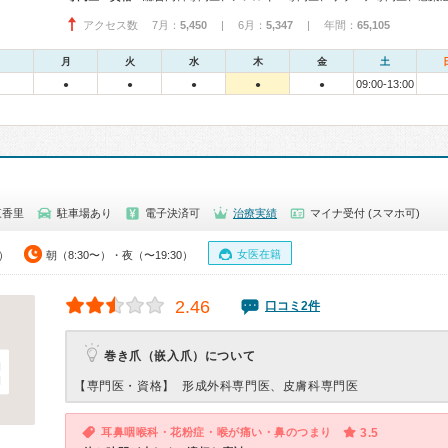
アクセス数 7月：
5,450
| 6月：
5,347
| 年間：
65,105
月
火
水
木
金
土
09:00-13:00
●
●
●
●
●
東香里
駐車場あり
電子決済可
治療実績
マイナ受付 (スマホ可)
女医在籍
0）
朝（8:30〜）・夜（〜19:30）
2.46
口コミ2件
巻き爪（嵌入爪）について
【専門医・資格】
形成外科専門医、皮膚科専門医
耳鼻咽喉科・花粉症・喉が痛い・鼻のつまり
3.5