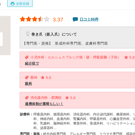
女医在籍
0）
3.37
口コミ66件
巻き爪（嵌入爪）について
【専門医・資格】
形成外科専門医、皮膚科専門医
小児外科・ヒルシュスプルング病・咳・呼吸困難（子供）
5.0
紹介状で
眼科
5.0
眼科
消化器内科・肥満症
5.0
連携体制が素晴らしい！
診療科：
呼吸器内科、循環器内科、消化器内科、内分泌代謝科、糖尿病科、
科、神経内科、血液内科、腎臓内科、呼吸器外科、心臓血管外科、
科、乳腺科、脳神経外科、整形外科、形成外科、リハビリテーショ
科、泌尿器科…
専門医・資格：