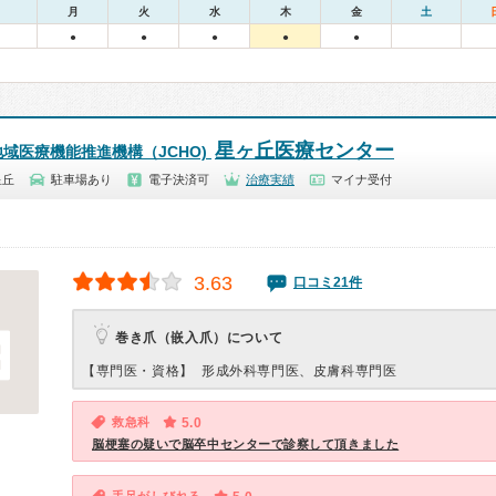
月
火
水
木
金
土
●
●
●
●
●
星ヶ丘医療センター
域医療機能推進機構（JCHO)
星丘
駐車場あり
電子決済可
治療実績
マイナ受付
3.63
口コミ21件
巻き爪（嵌入爪）について
【専門医・資格】
形成外科専門医、皮膚科専門医
救急科
5.0
脳梗塞の疑いで脳卒中センターで診察して頂きました