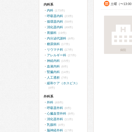
土曜（〜13:0
内科系
内科
(175件)
呼吸器内科
(23件)
循環器内科
(58件)
消化器内科
(49件)
胃腸科
(19件)
内分泌代謝科
(4件)
糖尿病科
(17件)
リウマチ科
(17件)
病院
アレルギー科
(27件)
神経内科
(15件)
血液内科
(6件)
腎臓内科
(14件)
人工透析
(7件)
緩和ケア（ホスピス）
(4件)
外科系
外科
(48件)
呼吸器外科
(6件)
心臓血管外科
(8件)
消化器外科
(11件)
乳腺科
(4件)
脳神経外科
(17件)