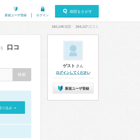
病院をさがす
新規ユーザ登録
ログイン
182,148
病院・
264,127
口コミ
口コ
件）
ゲスト
さん
ログインしてください
新規ユーザ登録
絞り込み »