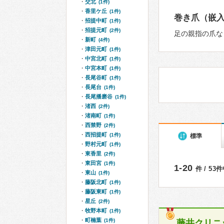
交北
(1件)
香里ケ丘
(1件)
巻き爪（嵌
招提中町
(1件)
招提元町
(2件)
足の親指の爪な
新町
(4件)
津田元町
(1件)
中宮北町
(1件)
中宮本町
(1件)
長尾谷町
(1件)
長尾台
(1件)
長尾播磨谷
(1件)
渚西
(2件)
渚南町
(1件)
西禁野
(2件)
西招提町
(1件)
標準
野村元町
(1件)
東香里
(2件)
東田宮
(1件)
1-20
件 / 53
東山
(1件)
藤阪北町
(1件)
藤阪東町
(1件)
星丘
(2件)
牧野本町
(1件)
町楠葉
(1件)
藤井クリニ