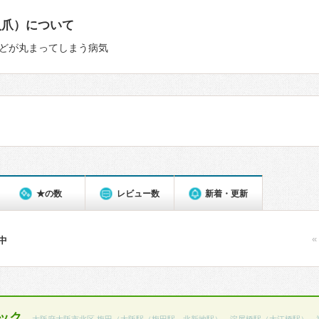
入爪）について
どが丸まってしまう病気
★の数
レビュー数
新着・更新
«
件中
ック