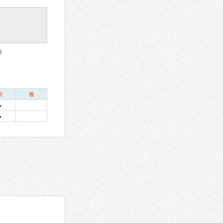
科
日
祝
●
●