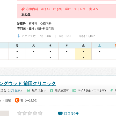
心療内科・めまい・吐き気・嘔吐・ストレス
4.5
安心感
診療科：
精神科、心療内科
専門医・資格：
精神科専門医
アクセス数 7月：
437
| 6月：
516
| 年間：
5,027
月
火
水
木
金
土
●
●
●
●
●
●
●
●
●
ングウッド 前田クリニック
古江台（
北千里駅
）
駐車場あり
電子決済可
マイナ受付 (スマホ可)
0）・日曜
夜（〜19:30）
－
口コミ0件