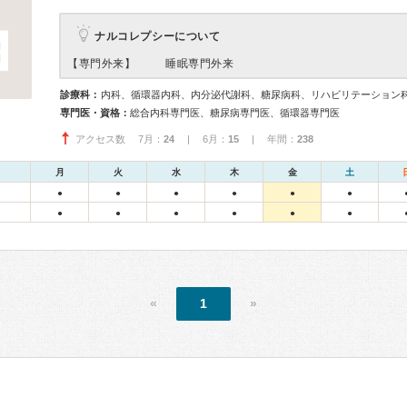
ナルコレプシーについて
【専門外来】
睡眠専門外来
診療科：
内科、循環器内科、内分泌代謝科、糖尿病科、リハビリテーション
専門医・資格：
総合内科専門医、糖尿病専門医、循環器専門医
アクセス数 7月：
24
| 6月：
15
| 年間：
238
月
火
水
木
金
土
●
●
●
●
●
●
●
●
●
●
●
●
«
1
»