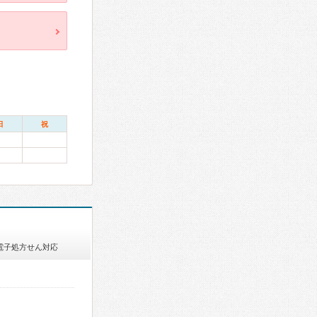
日
祝
電子処方せん対応