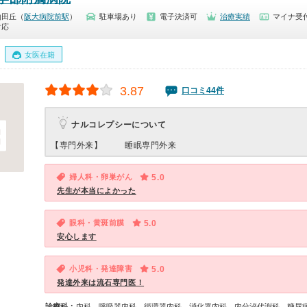
山田丘（
阪大病院前駅
）
駐車場あり
電子決済可
治療実績
マイナ受付
対応
女医在籍
3.87
口コミ44件
ナルコレプシーについて
【専門外来】
睡眠専門外来
婦人科・卵巣がん
5.0
先生が本当によかった
眼科・黄斑前膜
5.0
安心します
小児科・発達障害
5.0
発達外来は流石専門医！
診療科：
内科、呼吸器内科、循環器内科、消化器内科、内分泌代謝科、糖尿