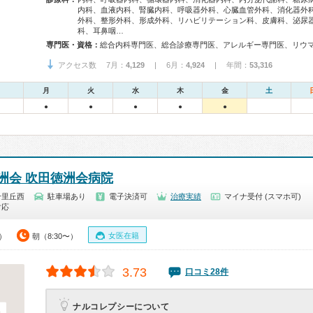
内科、血液内科、腎臓内科、呼吸器外科、心臓血管外科、消化器外
外科、整形外科、形成外科、リハビリテーション科、皮膚科、泌尿
科、耳鼻咽…
専門医・資格：
アクセス数 7月：
4,129
| 6月：
4,924
| 年間：
53,316
月
火
水
木
金
土
●
●
●
●
●
洲会 吹田徳洲会病院
千里丘西
駐車場あり
電子決済可
治療実績
マイナ受付 (スマホ可)
対応
女医在籍
0）
朝（8:30〜）
3.73
口コミ28件
ナルコレプシーについて