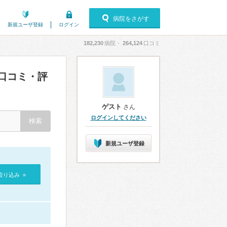
病院をさがす
新規ユーザ登録
ログイン
182,230
病院・
264,124
口コミ
口コミ・評
ゲスト
さん
ログインしてください
新規ユーザ登録
絞り込み »