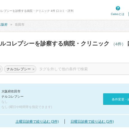
コレプシーを診察する病院・クリニック 4件 口コミ・評判
Calooとは
大阪府
吹田市
ナルコレプシーを診察する病院・クリニック
（4件）
×
×
ナルコレプシー
大阪府吹田市
ナルコレプシー
条件変更・
なし
なし (曜日や時間帯を指定できます)
土曜日診療で絞り込む (3件)
日曜日診療で絞り込む (1件)