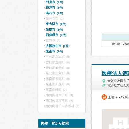
門真市
(3件)
摂津市
(2件)
高石市
(1件)
藤井寺市
(0)
東大阪市
(4件)
泉南市
(2件)
四條畷市
(2件)
交野市
(0)
08:30-17:00
大阪狭山市
(1件)
阪南市
(2件)
三島郡島本町
(0)
豊能郡豊能町
(0)
豊能郡能勢町
(0)
医療法人徳
泉北郡忠岡町
(0)
泉南郡熊取町
(0)
大阪府吹田市
泉南郡田尻町
(0)
電子処方せん
泉南郡岬町
(0)
南河内郡太子町
(0)
土曜（〜12:0
南河内郡河南町
(0)
南河内郡千早赤阪村
(0)
路線・駅から検索