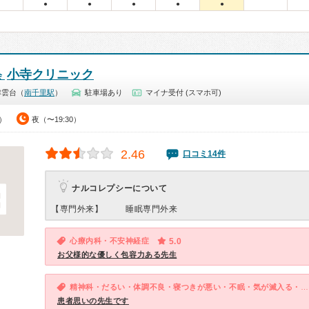
●
●
●
●
●
小寺クリニック
会
津雲台（
南千里駅
）
駐車場あり
マイナ受付 (スマホ可)
0）
夜（〜19:30）
2.46
口コミ14件
ナルコレプシーについて
【専門外来】
睡眠専門外来
心療内科・不安神経症
5.0
お父様的な優しく包容力ある先生
精神科・だるい・体調不良・寝つきが悪い・不眠・気が滅入る・不安
患者思いの先生です