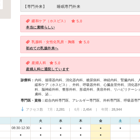
【専門外来】
睡眠専門外来
緩和ケア（ホスピス）
5.0
本当に素晴らしい
乳腺科・女性化乳房・胸痛
5.0
初めての乳腺外来へ
産婦人科
5.0
産婦人科に通院しています
診療科：
内科、循環器内科、消化器内科、糖尿病科、神経内科、腎臓内科、
緩和ケア（ホスピス）、外科、呼吸器外科、心臓血管外科、消化器
科、脳神経外科、整形外科、形成外科、美容外科、リハビリテーシ
膚科、泌…
専門医・資格：
アクセス数 7月：
2,281
| 6月：
2,454
| 年間：
28,944
月
火
水
木
金
土
08:30-12:30
●
●
●
●
●
●
●
●
●
●