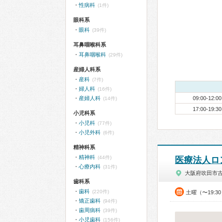
性病科
(1件)
眼科系
眼科
(39件)
耳鼻咽喉科系
耳鼻咽喉科
(29件)
産婦人科系
産科
(7件)
婦人科
(16件)
産婦人科
09:00-12:00
(14件)
17:00-19:30
小児科系
小児科
(77件)
小児外科
(6件)
精神科系
精神科
(44件)
医療法人ロ
心療内科
(31件)
大阪府吹田市
歯科系
歯科
(220件)
土曜（〜19:3
矯正歯科
(94件)
歯周病科
(39件)
小児歯科
(156件)