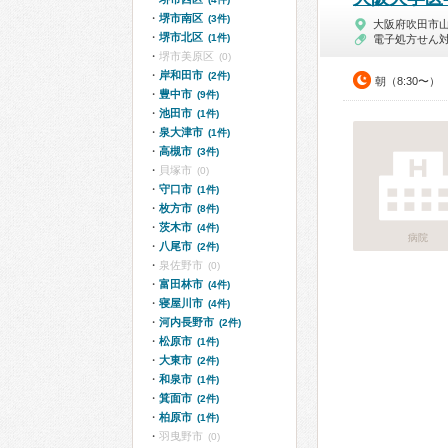
堺市南区
(3件)
大阪府吹田市
堺市北区
(1件)
電子処方せん
堺市美原区
(0)
岸和田市
(2件)
朝（8:30〜）
豊中市
(9件)
池田市
(1件)
泉大津市
(1件)
高槻市
(3件)
貝塚市
(0)
守口市
(1件)
枚方市
(8件)
茨木市
(4件)
病院
八尾市
(2件)
泉佐野市
(0)
富田林市
(4件)
寝屋川市
(4件)
河内長野市
(2件)
松原市
(1件)
大東市
(2件)
和泉市
(1件)
箕面市
(2件)
柏原市
(1件)
羽曳野市
(0)