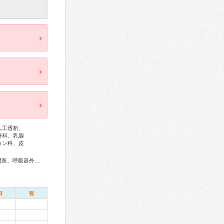
人工透析、
外科、乳腺
ョン科、皮
総合内科専門医、アレルギー専門医、外科専門医、呼吸器専門医、呼吸器外科専門医、循環器専門医、心臓血管外科専門医、不整脈専門医、消化器病専門医、消化器外科専門医、消化器内視鏡専門医、泌尿器科専門医、腎臓専門医、透析専門医、脳神経外科専門医、整形外科専門医、リハビリテーション科専門医、形成外科専門医、眼科専門医、耳鼻咽喉科専門医、産婦人科専門医、婦人科腫瘍専門医、乳腺専門医、産科婦人科腹腔鏡技術認定医、女性ヘルスケア専門医、小児科専門医、老年病専門医、麻酔科専門医、緩和医療専門医、超音波専門医、口腔外科専門医、核医学専門医、放射線科専門医、救急科専門医、がん薬物療法専門医、がん治療認定医
日
祝