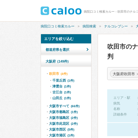
病院口コミ検索カルー - 吹田市のナル
病院口コミ検索カルー
病院検索
ナルコレプシー
エリアを絞り込む
吹田市の
都道府県を選択
判
大阪府
(149件)
大阪府吹田市
吹田市
(4件)
千里丘西
(1件)
津雲台
(1件)
古江台
(1件)
エリア・駅
山田丘
(1件)
病気
大阪市すべて
(66件)
名称
大阪市都島区
(1件)
詳細条件
大阪市福島区
(2件)
大阪市此花区
(2件)
大阪市西区
(5件)
大阪市港区
(1件)