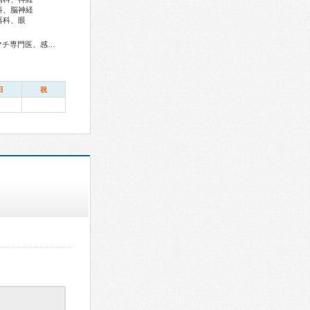
科、脳神経
器科、眼
総合内科専門医、総合診療専門医、アレルギー専門医、リウマチ専門医、感染症専門医、血液専門医、外科専門医、糖尿病専門医、内分泌代謝科専門医、甲状腺専門医、呼吸器専門医、呼吸器外科専門医、気管支鏡専門医、循環器専門医、心臓血管外科専門医、高血圧専門医、不整脈専門医、消化器病専門医、消化器外科専門医、肝臓専門医、大腸肛門病専門医、消化器内視鏡専門医、泌尿器科専門医、腎臓専門医、透析専門医、脳血管内治療専門医、神経内科専門医、脳神経外科専門医、頭痛専門医、てんかん専門医、整形外科専門医、手外科専門医、リハビリテーション科専門医、脊椎内視鏡下手術技術認定医、脊椎脊髄外科専門医、形成外科専門医、熱傷専門医、皮膚科専門医、眼科専門医、気管食道科専門医、耳鼻咽喉科専門医、めまい相談医、産婦人科専門医、婦人科腫瘍専門医、生殖医療専門医、乳腺専門医、産科婦人科腹腔鏡技術認定医、女性ヘルスケア専門医、周産期(新生児)専門医、小児科専門医、小児外科専門医、小児神経専門医、小児血液・がん専門医、老年病専門医、認知症専門医、老年精神専門医、一般病院連携精神医学専門医、精神科専門医、麻酔科専門医、ペインクリニック専門医、緩和医療専門医、細胞診専門医、超音波専門医、病理専門医、口腔外科専門医、核医学専門医、放射線科専門医、臨床遺伝専門医、救急科専門医、漢方専門医、がん薬物療法専門医、がん治療認定医
日
祝