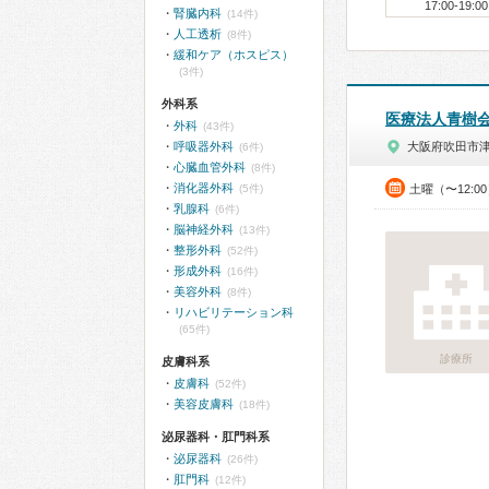
17:00-19:00
腎臓内科
(14件)
人工透析
(8件)
緩和ケア（ホスピス）
(3件)
外科系
医療法人青樹
外科
(43件)
呼吸器外科
大阪府吹田市
(6件)
心臓血管外科
(8件)
消化器外科
(5件)
土曜（〜12:0
乳腺科
(6件)
脳神経外科
(13件)
整形外科
(52件)
形成外科
(16件)
美容外科
(8件)
リハビリテーション科
(65件)
診療所
皮膚科系
皮膚科
(52件)
美容皮膚科
(18件)
泌尿器科・肛門科系
泌尿器科
(26件)
肛門科
(12件)