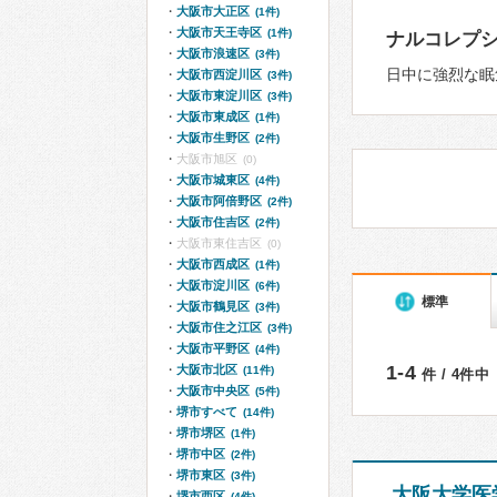
大阪市大正区
(1件)
大阪市天王寺区
(1件)
ナルコレプ
大阪市浪速区
(3件)
日中に強烈な眠
大阪市西淀川区
(3件)
大阪市東淀川区
(3件)
大阪市東成区
(1件)
大阪市生野区
(2件)
大阪市旭区
(0)
大阪市城東区
(4件)
大阪市阿倍野区
(2件)
大阪市住吉区
(2件)
大阪市東住吉区
(0)
大阪市西成区
(1件)
大阪市淀川区
(6件)
標準
大阪市鶴見区
(3件)
大阪市住之江区
(3件)
大阪市平野区
(4件)
1-4
大阪市北区
(11件)
件 / 4件中
大阪市中央区
(5件)
堺市すべて
(14件)
堺市堺区
(1件)
堺市中区
(2件)
堺市東区
(3件)
大阪大学医
堺市西区
(4件)