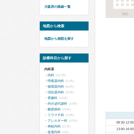
大阪府の路線一覧
病院
地図から検索
地図から病院を探す
診療科目から探す
内科系
内科
(207件)
呼吸器内科
(21件)
循環器内科
(64件)
消化器内科
(50件)
胃腸科
(18件)
内分泌代謝科
(10件)
糖尿病科
(20件)
リウマチ科
(23件)
アレルギー科
(37件)
08:30-12:00
神経内科
(21件)
13:00-16:00
血液内科
(4件)