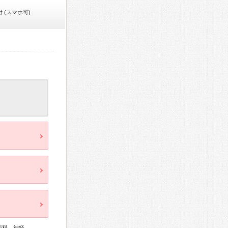
 (スマホ可)
病科、神経