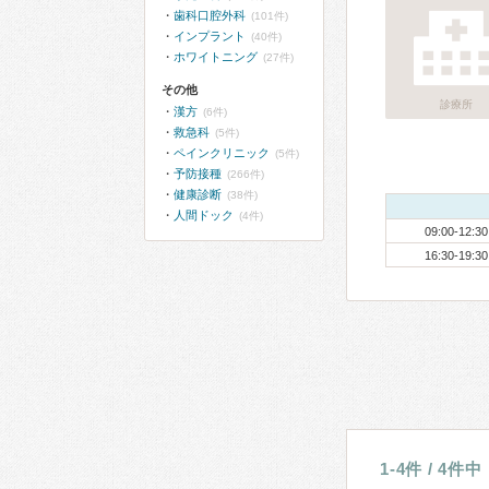
歯科口腔外科
(101件)
インプラント
(40件)
ホワイトニング
(27件)
その他
診療所
漢方
(6件)
救急科
(5件)
ペインクリニック
(5件)
予防接種
(266件)
健康診断
(38件)
人間ドック
(4件)
09:00-12:30
16:30-19:30
1-4件 / 4件中