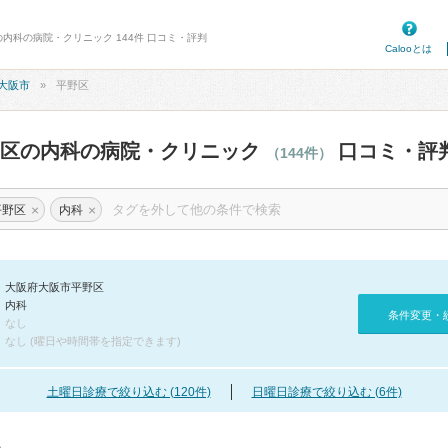
の内科の病院・クリニック 144件 口コミ・評判
Calooとは
大阪市
平野区
野区の内科の病院・クリニック
口コミ・評
（144件）
×
×
平野区
内科
大阪府大阪市平野区
内科
条件変更・
なし
なし (曜日や時間帯を指定できます)
土曜日診療で絞り込む (120件)
日曜日診療で絞り込む (6件)