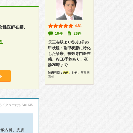
4.81
女性医師在籍、
10件
26件
件
天王寺駅より徒歩3分の
甲状腺・副甲状腺に特化
した診療、複数専門医在
籍、WEB予約あり、夜
診20時まで
診療科目：
内科
、外科、耳鼻咽
ト
喉科
ドクターたち Vol.135
一般内科、皮膚