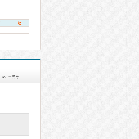
日
祝
マイナ受付