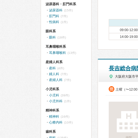
泌尿器科・肛門科系
泌尿器科
(15件)
肛門科
(7件)
性病科
(1件)
09:00-12:00
眼科系
14:00-19:00
眼科
(18件)
耳鼻咽喉科系
耳鼻咽喉科
(13件)
産婦人科系
長吉総合病
産科
(4件)
婦人科
(7件)
大阪府大阪市
産婦人科
(7件)
小児科系
土曜（〜12:0
小児科
(39件)
小児外科
(1件)
精神科系
精神科
(16件)
心療内科
(10件)
歯科系
歯科
病院
(135件)