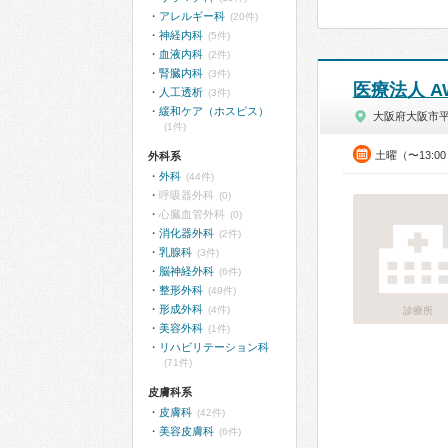
アレルギー科
(20件)
神経内科
(5件)
血液内科
(2件)
腎臓内科
(3件)
医療法人 
人工透析
(3件)
緩和ケア（ホスピス）
大阪府大阪市
(1件)
土曜（〜13:0
外科系
外科
(44件)
呼吸器外科
(0)
心臓血管外科
(0)
消化器外科
(2件)
乳腺科
(3件)
脳神経外科
(6件)
整形外科
(49件)
形成外科
(4件)
診療所
美容外科
(1件)
リハビリテーション科
(71件)
皮膚科系
皮膚科
(42件)
美容皮膚科
(6件)