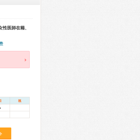
女性医師在籍、
件
日
祝
●
ト