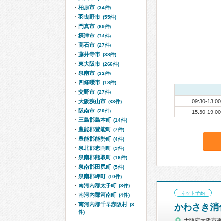
柏原市
(34件)
羽曳野市
(55件)
門真市
(69件)
摂津市
(34件)
高石市
(27件)
藤井寺市
(38件)
東大阪市
(266件)
泉南市
(32件)
四條畷市
(18件)
交野市
(27件)
大阪狭山市
09:30-13:00
(33件)
阪南市
(29件)
15:30-19:00
三島郡島本町
(14件)
豊能郡豊能町
(7件)
豊能郡能勢町
(4件)
泉北郡忠岡町
(9件)
泉南郡熊取町
(16件)
泉南郡田尻町
(5件)
泉南郡岬町
(10件)
南河内郡太子町
(3件)
ネット予約
南河内郡河南町
(4件)
南河内郡千早赤阪村
(3
かわさき消
件)
大阪府大阪市