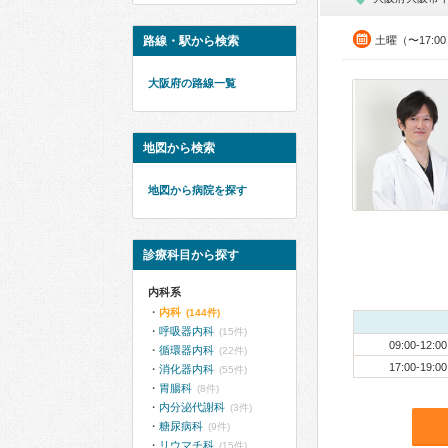
路線・駅から検索
土曜（〜17:0
大阪府の路線一覧
地図から検索
地図から病院を探す
診療科目から探す
内科系
内科
(144件)
呼吸器内科
(15件)
09:00-12:00
循環器内科
(22件)
17:00-19:00
消化器内科
(55件)
胃腸科
(8件)
内分泌代謝科
(3件)
糖尿病科
(9件)
リウマチ科
(15件)