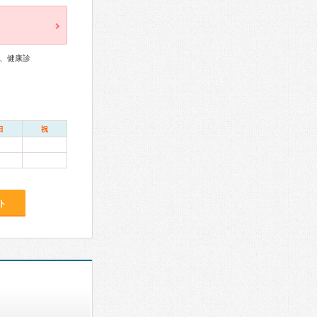
、健康診
日
祝
ト