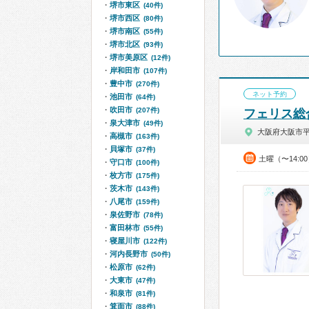
堺市東区
(40件)
堺市西区
(80件)
堺市南区
(55件)
堺市北区
(93件)
堺市美原区
(12件)
岸和田市
(107件)
豊中市
(270件)
ネット予約
池田市
(64件)
吹田市
(207件)
フェリス総
泉大津市
(49件)
大阪府大阪市
高槻市
(163件)
貝塚市
(37件)
土曜（〜14:0
守口市
(100件)
枚方市
(175件)
茨木市
(143件)
八尾市
(159件)
泉佐野市
(78件)
富田林市
(55件)
寝屋川市
(122件)
河内長野市
(50件)
松原市
(62件)
大東市
(47件)
和泉市
(81件)
箕面市
(88件)