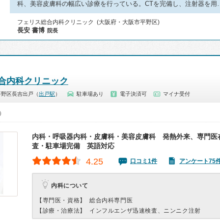
科、美容皮膚科の幅広い診療を行っている。CTを完備し、注射器を用
フェリス総合内科クリニック (大阪府・大阪市平野区)
長安 書博
院長
合内科クリニック
平野区長吉出戸（
出戸駅
）
駐車場あり
電子決済可
マイナ受付
0）
内科・呼吸器内科・皮膚科・美容皮膚科 発熱外来、専門医
査・駐車場完備 英語対応
4.25
口コミ1件
アンケート75
内科について
【専門医・資格】
総合内科専門医
【診療・治療法】
インフルエンザ迅速検査、ニンニク注射