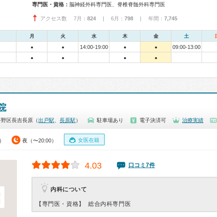
専門医・資格：
脳神経外科専門医、脊椎脊髄外科専門医
アクセス数 7月：
824
| 6月：
798
| 年間：
7,745
月
火
水
木
金
土
14:00-19:00
09:00-13:00
●
●
●
●
●
●
●
●
院
平野区長吉長原（
出戸駅
、
長原駅
）
駐車場あり
電子決済可
治療実績
女医在籍
0）
夜（〜20:00）
4.03
口コミ7件
内科について
【専門医・資格】
総合内科専門医