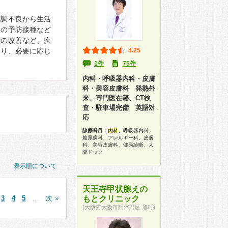
体調不良から生活
症の予防接種など
慣の改善など、疾
あり、必要に応じ
4.25
1件
75件
内科・呼吸器内科・皮膚
科・美容皮膚科 発熱外
来、専門医在籍、CT検
査・駐車場完備 英語対
応
診療科目：
内科
、呼吸器内科、
糖尿病科、アレルギー科、皮膚
科、美容皮膚科、健康診断、人
間ドック
表示順について
天王寺甲状腺えの
3
4
5
…
次 »
もとクリニック
(大阪府大阪市阿倍野区 旭町)