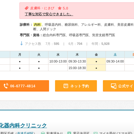
皮膚科・にきび
5.0
丁寧な対応で安心できました。
診療科：
内科
、呼吸器内科、糖尿病科、アレルギー科、皮膚科、美容皮膚科
断、人間ドック
専門医・資格：
総合内科専門医、呼吸器専門医、気管支鏡専門医
アクセス数 7月：
595
| 6月：
704
| 年間：
5,928
月
火
水
木
金
土
10:00-13:00
09:30-13:30
09:30-14:00
●
●
●
15:00-18:30
●
●
●
06-6777-4814
ネット予約
公式サイ
化器内科クリニック
平野区瓜破（
喜連瓜破駅
）
駐車場あり
電子決済可
マイナ受付 (スマホ可)