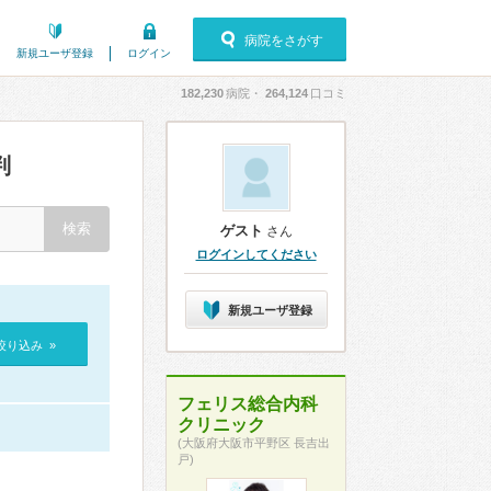
病院をさがす
新規ユーザ登録
ログイン
182,230
病院・
264,124
口コミ
判
ゲスト
さん
ログインしてください
新規ユーザ登録
絞り込み »
フェリス総合内科
クリニック
(大阪府大阪市平野区 長吉出
戸)