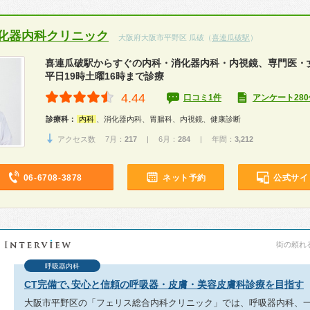
化器内科クリニック
大阪府大阪市平野区 瓜破（
喜連瓜破駅
）
喜連瓜破駅からすぐの内科・消化器内科・内視鏡、専門医・
平日19時土曜16時まで診療
4.44
口コミ1件
アンケート280
診療科：
内科
、消化器内科、胃腸科、内視鏡、健康診断
アクセス数 7月：
217
| 6月：
284
| 年間：
3,212
06-6708-3878
ネット予約
公式サイ
街の頼れる
呼吸器内科
CT完備で､安心と信頼の呼吸器・皮膚・美容皮膚科診療を目指す
大阪市平野区の「フェリス総合内科クリニック」では、呼吸器内科、