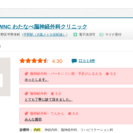
AWNC わたなべ脳神経外科クリニック
平野区平野本町（
平野駅（大阪メトロ谷町線）
）
電子決済可
マイナ受付
0）
4.30
口コミ4件
脳神経外科・パーキンソン病・手足がふるえる
5.0
ホッとします。
脳神経外科
5.0
とても丁寧に診て頂きました。
脳神経外科・てんかん
5.0
みんな親切
診療科：
内科
、神経内科、脳神経外科、リハビリテーション科