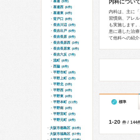
内科につい
喜連
(3件)
喜連西
(6件)
内科は、主に「
喜連東
(4件)
習慣病、アレル
背戸口
(8件)
も実施します。
長吉川辺
(3件)
長吉出戸
患に適した治療
(6件)
長吉長原
(8件)
て他科への紹介
長吉長原西
(3件)
長吉長原東
(4件)
長吉六反
(7件)
流町
(4件)
西脇
(4件)
平野市町
(4件)
平野上町
(1件)
平野北
(3件)
平野西
(4件)
平野東
(4件)
標準
平野本町
(11件)
平野南
(4件)
平野宮町
(2件)
平野元町
(4件)
1-20
件 / 14
大阪市都島区
(83件)
大阪市福島区
(57件)
大阪市此花区
(37件)