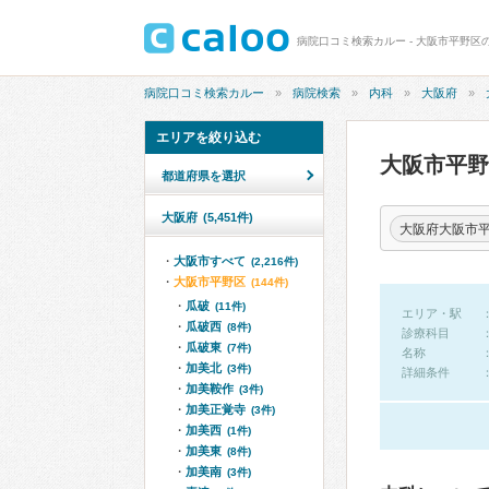
病院口コミ検索カルー - 大阪市平野区
病院口コミ検索カルー
病院検索
内科
大阪府
エリアを絞り込む
大阪市平
都道府県を選択
大阪府
(5,451件)
大阪府大阪市
大阪市すべて
(2,216件)
大阪市平野区
(144件)
瓜破
(11件)
エリア・駅
瓜破西
(8件)
診療科目
瓜破東
(7件)
名称
加美北
(3件)
詳細条件
加美鞍作
(3件)
加美正覚寺
(3件)
加美西
(1件)
加美東
(8件)
加美南
(3件)