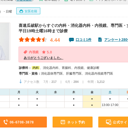
女医在籍
0）・日曜
喜連瓜破駅からすぐの内科・消化器内科・内視鏡、専門医・
平日19時土曜16時まで診療
4.44
口コミ1件
アンケート280
内視鏡
5.0
ありがとうございました。
診療科：
内科
、消化器内科、胃腸科、内視鏡、健康診断
専門医・資格：
消化器病専門医、肝臓専門医、消化器内視鏡専門医
アクセス数 7月：
217
| 6月：
284
| 年間：
3,212
月
火
水
木
金
土
●
●
●
●
●
13:00-17:00
●
●
●
●
06-6708-3878
ネット予約
公式サイ