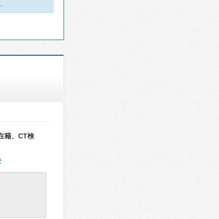
…
在籍、CT検
件