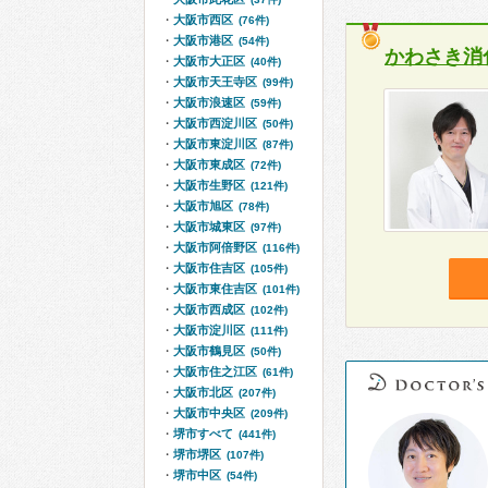
大阪市西区
(76件)
大阪市港区
(54件)
かわさき消
大阪市大正区
(40件)
大阪市天王寺区
(99件)
大阪市浪速区
(59件)
大阪市西淀川区
(50件)
大阪市東淀川区
(87件)
大阪市東成区
(72件)
大阪市生野区
(121件)
大阪市旭区
(78件)
大阪市城東区
(97件)
大阪市阿倍野区
(116件)
大阪市住吉区
(105件)
大阪市東住吉区
(101件)
大阪市西成区
(102件)
大阪市淀川区
(111件)
大阪市鶴見区
(50件)
大阪市住之江区
(61件)
大阪市北区
(207件)
大阪市中央区
(209件)
堺市すべて
(441件)
堺市堺区
(107件)
堺市中区
(54件)