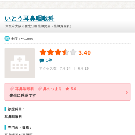
いとう耳鼻咽喉科
大阪府大阪市住之江区北加賀屋（北加賀屋駅）
土曜（〜12:00）
3.40
1件
アクセス数 7月:
34
| 6月:
26
耳鼻咽喉科
鼻のつまり
5.0
先生に感謝です
診療科目：
耳鼻咽喉科
専門医・資格：