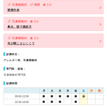
耳鼻咽喉科
喫煙
5.0
禁煙外来
耳鼻咽喉科
5.0
鼻水、咳で薬処方
耳鼻咽喉科
5.0
耳が聞こえにくくて
診療科目：
アレルギー科、耳鼻咽喉科
専門医・資格：
耳鼻咽喉科専門医
診療時間
月
火
水
木
金
土
日
祝
09:00-12:00
15:30-19:00