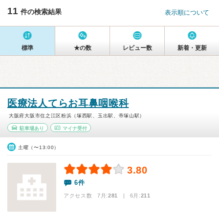
11
件の検索結果
表示順について
標準
★の数
レビュー数
新着・更新
医療法人てらお耳鼻咽喉科
大阪府大阪市住之江区粉浜（塚西駅、玉出駅、帝塚山駅）
駐車場あり
マイナ受付
土曜（〜13:00）
3.80
6件
アクセス数 7月:
281
| 6月:
211