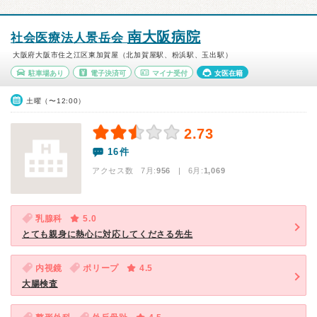
南大阪病院
社会医療法人景岳会
大阪府大阪市住之江区東加賀屋（北加賀屋駅、粉浜駅、玉出駅）
駐車場あり
電子決済可
マイナ受付
女医在籍
土曜（〜12:00）
2.73
16件
アクセス数 7月:
956
| 6月:
1,069
乳腺科
5.0
とても親身に熱心に対応してくださる先生
内視鏡
ポリープ
4.5
大腸検査