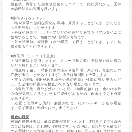
検査後、撮影した画像や動画をモニターで一緒に見ながら、医師
が診断結果の説明を行います。
■期待されるメリット
・喉や声帯の微細な変化を早期に発見することができ、がんなど
の早期発見につながります。
・炎症や感染症、ポリープなどの構造的な異常をリアルタイムに
観察することで、精度の高い診断が可能です。
・外来診療時に短時間（数分程度）で行うことができ、すぐに結
果を知ることができます。
■副作用・リスク（注意点）
・局所麻酔を使用しますが、スコープ挿入時に不快感や軽い痛み
などを感じることがあります。
・検査終了後、一時的に喉の痛みや違和感、声がれ、鼻血などの
症状が出ることがありますが、通常は短期間で改善します。
・重度の呼吸困難がある場合や鼻の内部が極端に狭い場合など
は、安全性の問題から検査ができない場合があります。
・検査終了後、麻酔が効いている間（1時間前後）は、食べ物や飲
み物が気管に入るとむせる可能性があるため、飲食を控える必要
があります。
・処置に使用する薬剤（麻酔剤など）にアレルギーがある場合
は、必ず事前に医師へお申し出ください。
料金の目安
喉頭内視鏡検査は、健康保険が適用されます。3割負担で行う場合
の自己負担は、約1,800円前後です。その他に、初診料や麻酔など
の処置料などが別途必要になり、総額3,000円～4,000円程度が目