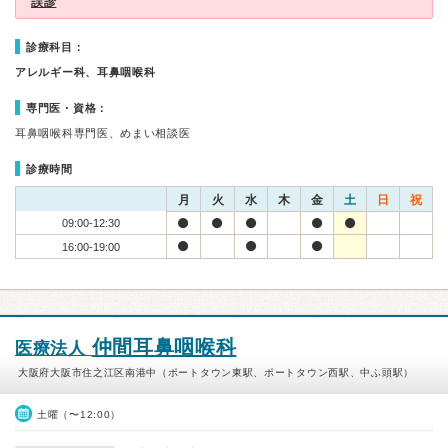
誤診
診療科目：
アレルギー科、耳鼻咽喉科
専門医・資格：
耳鼻咽喉科専門医、めまい相談医
診療時間
月
火
水
木
金
土
日
祝
09:00-12:30
16:00-19:00
仲間耳鼻咽喉科
医療法人
大阪府大阪市住之江区南港中（ポートタウン東駅、ポートタウン西駅、中ふ頭駅）
土曜（〜12:00）