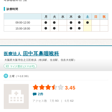
耳鼻咽喉科専門医
診療時間
月
火
水
木
金
土
日
祝
09:00-12:00
15:00-18:00
田中耳鼻咽喉科
医療法人
大阪府大阪市住之江区粉浜（粉浜駅、住吉駅、住吉大社駅）
マイナ受付
(スマホ可)
土曜（〜12:30）
3.45
2件
アクセス数 7月:
93
| 6月:
62