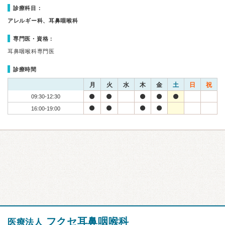
診療科目：
アレルギー科、耳鼻咽喉科
専門医・資格：
耳鼻咽喉科専門医
診療時間
月
火
水
木
金
土
日
祝
09:30-12:30
16:00-19:00
フクセ耳鼻咽喉科
医療法人