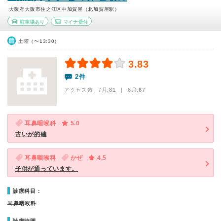
大阪府大阪市住之江区中加賀屋（北加賀屋駅）
駐車場あり
マイナ受付
土曜（〜13:30）
3.83
2件
アクセス数 7月:
81
| 6月:
67
耳鼻咽喉科
5.0
古いが的確
耳鼻咽喉科
かぜ
4.5
子供が通っています。
診療科目：
耳鼻咽喉科