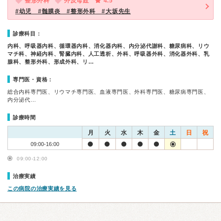
整形外科
外反母趾
4.5
#幼児 #髄膜炎 #整形外科 #大坂先生
診療科目：
内科、呼吸器内科、循環器内科、消化器内科、内分泌代謝科、糖尿病科、リウ
マチ科、神経内科、腎臓内科、人工透析、外科、呼吸器外科、消化器外科、乳
腺科、整形外科、形成外科、リ…
専門医・資格：
総合内科専門医、リウマチ専門医、血液専門医、外科専門医、糖尿病専門医、
内分泌代…
診療時間
月
火
水
木
金
土
日
祝
09:00-16:00
09:00-12:00
治療実績
この病院の治療実績を見る