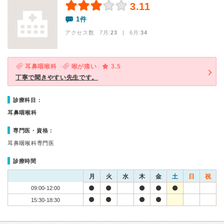
3.11
1件
アクセス数 7月:
23
| 6月:
34
耳鼻咽喉科
喉が痛い
3.5
丁寧で聞きやすい先生です。
診療科目：
耳鼻咽喉科
専門医・資格：
耳鼻咽喉科専門医
診療時間
月
火
水
木
金
土
日
祝
09:00-12:00
15:30-18:30