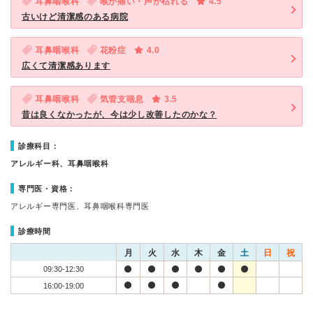
耳鼻咽喉科
喉が痛い・声が枯れる
4.5
古いけど清潔感のある病院
耳鼻咽喉科
花粉症
4.0
広くて清潔感あります
耳鼻咽喉科
気管支喘息
3.5
昔は良くなかったが、今は少し改善したのかな？
診療科目：
アレルギー科、耳鼻咽喉科
専門医・資格：
アレルギー専門医、耳鼻咽喉科専門医
診療時間
月
火
水
木
金
土
日
祝
09:30-12:30
16:00-19:00