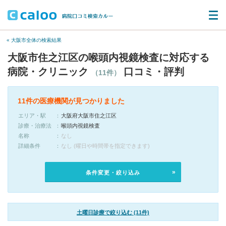
« 大阪市全体の検索結果
大阪市住之江区の喉頭内視鏡検査に対応する
病院・クリニック
口コミ・評判
（11件）
11件の医療機関が見つかりました
エリア・駅
大阪府大阪市住之江区
診療・治療法
喉頭内視鏡検査
名称
なし
詳細条件
なし (曜日や時間帯を指定できます)
条件変更・絞り込み
土曜日診療で絞り込む (11件)