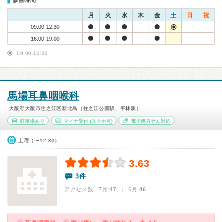
診療時間
月
火
水
木
金
土
日
祝
09:00-12:30
16:00-19:00
09:00-13:30
馬場耳鼻咽喉科
大阪府大阪市住之江区新北島（住之江公園駅、平林駅）
駐車場あり
マイナ受付
(スマホ可)
電子処方せん対応
土曜（〜12:30）
3.63
3件
アクセス数 7月:
47
| 6月:
46