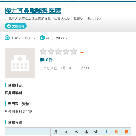
櫻井耳鼻咽喉科医院
大阪府大阪市住之江区東加賀屋（住吉大社駅、住吉駅、細井川駅）
女医在籍
土曜（〜12:00）
夜（〜20:00）
－
0件
アクセス数 7月:
14
| 6月:
11
診療科目：
耳鼻咽喉科
専門医・資格：
耳鼻咽喉科専門医
診療時間
月
火
水
木
金
土
日
祝