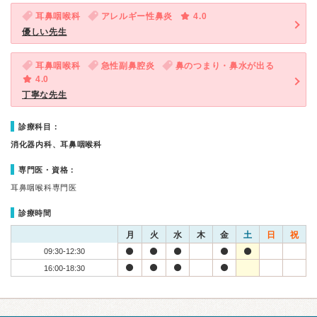
耳鼻咽喉科
アレルギー性鼻炎
4.0
優しい先生
耳鼻咽喉科
急性副鼻腔炎
鼻のつまり・鼻水が出る
4.0
丁寧な先生
診療科目：
消化器内科、耳鼻咽喉科
専門医・資格：
耳鼻咽喉科専門医
診療時間
月
火
水
木
金
土
日
祝
09:30-12:30
16:00-18:30