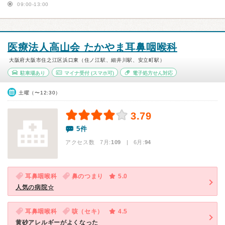
09:00-13:00
医療法人高山会 たかやま耳鼻咽喉科
大阪府大阪市住之江区浜口東（住ノ江駅、細井川駅、安立町駅）
駐車場あり
マイナ受付
(スマホ可)
電子処方せん対応
土曜（〜12:30）
3.79
5件
アクセス数 7月:
109
| 6月:
94
耳鼻咽喉科
鼻のつまり
5.0
人気の病院☆
耳鼻咽喉科
咳（セキ）
4.5
黄砂アレルギーがよくなった