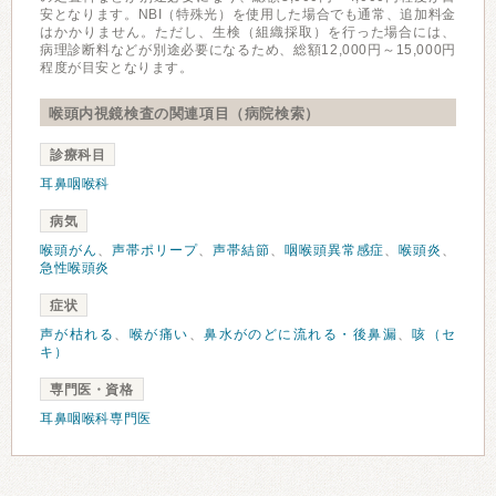
安となります。NBI（特殊光）を使用した場合でも通常、追加料金
はかかりません。ただし、生検（組織採取）を行った場合には、
病理診断料などが別途必要になるため、総額12,000円～15,000円
程度が目安となります。
喉頭内視鏡検査の関連項目（病院検索）
診療科目
耳鼻咽喉科
病気
喉頭がん
、
声帯ポリープ
、
声帯結節
、
咽喉頭異常感症
、
喉頭炎
、
急性喉頭炎
症状
声が枯れる
、
喉が痛い
、
鼻水がのどに流れる・後鼻漏
、
咳（セ
キ）
専門医・資格
耳鼻咽喉科専門医