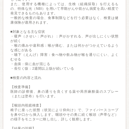
また、使用する機種によっては、生検（組織採取）を行えるも
の、特殊な光（NBI）を用いて早期がんや前がん病変を高い精度で
発見できるものもあります。
一般的な検査の場合、食事制限などを行う必要はなく、検査は健
康保険が適用されます。
■対象となる主な症状
・嗄声（させい：声がれ）：声がかすれる、声が出しにくい状態
が続く
・喉の痛みや違和感：喉が痛む、または何かがつかえているよう
な感じがある
・嚥下（えんげ）障害：食べ物や飲み物が喉を通りにくい、よく
むせる
・血痰：痰に血が混じる
・長引く咳：2週間以上咳が続いている
■検査の内容と流れ
【検査準備】
医師の診察後、鼻の通りを良くする薬や局所麻酔薬のスプレー
（または塗布）を行います。
【喉頭内視鏡検査】
椅子に座った状態（状況により仰向け）で、ファイバースコープ
を鼻や口から挿入します。咽頭やその奥に続く喉頭（声帯など）
の様子をモニターに映し出し、詳しく観察します。
【結果の説明】