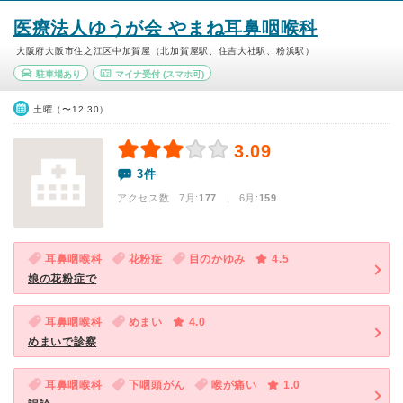
医療法人ゆうが会 やまね耳鼻咽喉科
大阪府大阪市住之江区中加賀屋（北加賀屋駅、住吉大社駅、粉浜駅）
駐車場あり
マイナ受付
(スマホ可)
土曜（〜12:30）
3.09
3件
アクセス数 7月:
177
| 6月:
159
耳鼻咽喉科
花粉症
目のかゆみ
4.5
娘の花粉症で
耳鼻咽喉科
めまい
4.0
めまいで診察
耳鼻咽喉科
下咽頭がん
喉が痛い
1.0