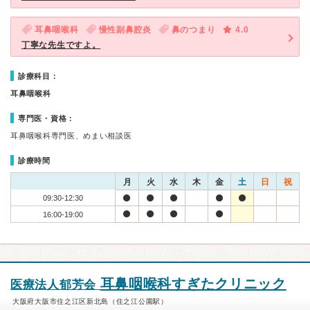
耳鼻咽喉科
慢性副鼻腔炎
鼻のつまり
4.0
丁寧な先生ですよ。
診療科目：
耳鼻咽喉科
専門医・資格：
耳鼻咽喉科専門医、めまい相談医
診療時間
月
火
水
木
金
土
日
祝
09:30-12:30
16:00-19:00
耳鼻咽喉科すぎたクリニック
医療法人郁芳会
大阪府大阪市住之江区新北島（住之江公園駅）