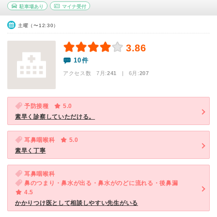
駐車場あり
マイナ受付
土曜（〜12:30）
3.86
10件
アクセス数 7月:
241
| 6月:
207
予防接種
5.0
素早く診察していただける。
耳鼻咽喉科
5.0
素早く丁寧
耳鼻咽喉科
鼻のつまり・鼻水が出る・鼻水がのどに流れる・後鼻漏
4.5
かかりつけ医として相談しやすい先生がいる