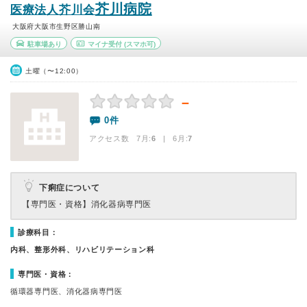
芥川病院
医療法人芥川会
大阪府大阪市生野区勝山南
駐車場あり
マイナ受付
(スマホ可)
土曜（〜12:00）
－
0件
アクセス数 7月:
6
| 6月:
7
下痢症について
【専門医・資格】
消化器病専門医
診療科目：
内科、整形外科、リハビリテーション科
専門医・資格：
循環器専門医、消化器病専門医