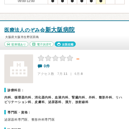
09:00-12:00
新大阪病院
医療法人のぞみ会
大阪府大阪市生野区田島
駐車場あり
電子決済可
女医在籍
－
0件
アクセス数 7月:
11
| 6月:
8
診療科目：
内科、循環器内科、消化器内科、血液内科、腎臓内科、外科、整形外科、リハ
ビリテーション科、皮膚科、泌尿器科、漢方、放射線科
専門医・資格：
泌尿器科専門医、整形外科専門医