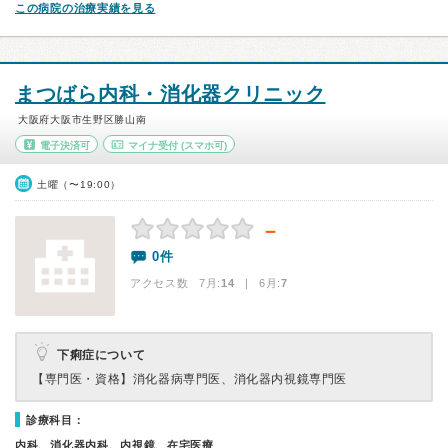
この病院の治療実績を見る
まつばら内科・消化器クリニック
大阪府大阪市生野区勝山南
電子決済可
マイナ受付
(スマホ可)
土曜（〜19:00）
－
0件
アクセス数 7月:
14
| 6月:
7
下痢症について
【専門医・資格】
消化器病専門医、消化器内視鏡専門医
診療科目：
内科、消化器内科、内視鏡、在宅医療