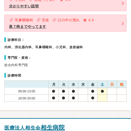
分かりやすい説明
耳鼻咽喉科
舌炎
口の中の荒れ
4.0
夜７時までやってます
診療科目：
内科、消化器内科、耳鼻咽喉科、小児科、放射線科
専門医・資格：
総合内科専門医
診療時間
月
火
水
木
金
土
日
祝
09:00-13:00
18:00-20:00
相生病院
医療法人相生会