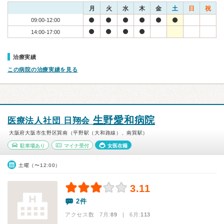
月
火
水
木
金
土
日
祝
09:00-12:00
14:00-17:00
治療実績
この病院の治療実績を見る
生野愛和病院
医療法人社団 日翔会
大阪府大阪市生野区巽南（平野駅（大和路線）、南巽駅）
駐車場あり
マイナ受付
女医在籍
土曜（〜12:00）
3.11
2件
アクセス数 7月:
89
| 6月:
113