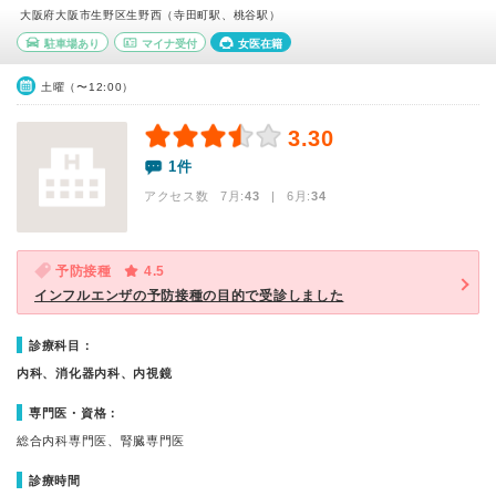
大阪府大阪市生野区生野西（寺田町駅、桃谷駅）
駐車場あり
マイナ受付
女医在籍
土曜（〜12:00）
3.30
1件
アクセス数 7月:
43
| 6月:
34
予防接種
4.5
インフルエンザの予防接種の目的で受診しました
診療科目：
内科、消化器内科、内視鏡
専門医・資格：
総合内科専門医、腎臓専門医
診療時間