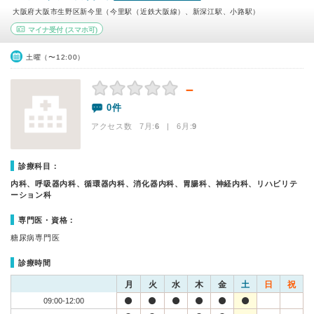
大阪府大阪市生野区新今里（今里駅（近鉄大阪線）、新深江駅、小路駅）
マイナ受付
(スマホ可)
土曜（〜12:00）
－
0件
アクセス数 7月:
6
| 6月:
9
診療科目：
内科、呼吸器内科、循環器内科、消化器内科、胃腸科、神経内科、リハビリテ
ーション科
専門医・資格：
糖尿病専門医
診療時間
月
火
水
木
金
土
日
祝
09:00-12:00