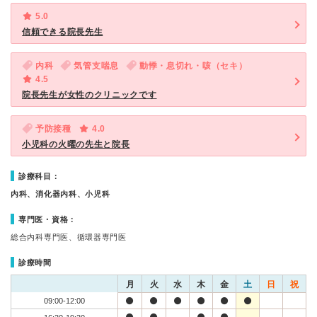
5.0
信頼できる院長先生
内科
気管支喘息
動悸・息切れ・咳（セキ）
4.5
院長先生が女性のクリニックです
予防接種
4.0
小児科の火曜の先生と院長
診療科目：
内科、消化器内科、小児科
専門医・資格：
総合内科専門医、循環器専門医
診療時間
月
火
水
木
金
土
日
祝
09:00-12:00