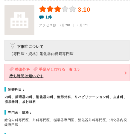
3.10
1件
アクセス数 7月:
98
| 6月:
71
下痢症について
【専門医・資格】
消化器内視鏡専門医
整形外科
手足がしびれる
3.5
待ち時間は短いです
診療科目：
内科、循環器内科、消化器内科、整形外科、リハビリテーション科、皮膚科、
泌尿器科、放射線科
専門医・資格：
総合内科専門医、外科専門医、循環器専門医、消化器外科専門医、消化器内視
鏡専門医…