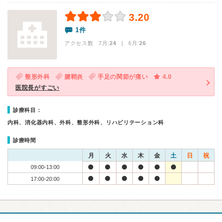
3.20
1件
アクセス数 7月:
24
| 6月:
26
整形外科
腱鞘炎
手足の関節が痛い
4.0
医院長がすごい
診療科目：
内科、消化器内科、外科、整形外科、リハビリテーション科
診療時間
月
火
水
木
金
土
日
祝
09:00-13:00
17:00-20:00