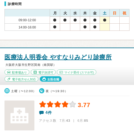
診療時間
月
火
水
木
金
土
日
祝
09:00-12:00
14:00-16:00
医療法人明香会 やすなりみどり診療所
大阪府大阪市生野区巽南（南巽駅）
駐車場あり
電子決済可
マイナ受付
(スマホ可)
電子処方せん対応
女医在籍
土曜（〜12:00）
夜（〜19:30）
3.77
4件
アクセス数 7月:
43
| 6月:
85