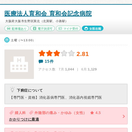
医療法人育和会 育和会記念病院
大阪府大阪市生野区巽北（北巽駅、小路駅）
駐車場あり
電子決済可
マイナ受付
女医在籍
土曜（〜13:00）
2.81
15件
アクセス数 7月:
1,044
| 6月:
1,129
下痢症について
【専門医・資格】
消化器病専門医、消化器内視鏡専門医
婦人科
外陰部の痛み・かゆみ（女性）
4.5
かかりつけに最適