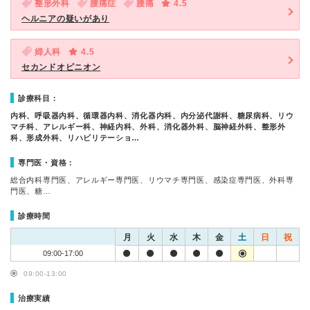
整形外科
腰痛症
腰痛
4.5
ヘルニアの疑いがあり
婦人科
4.5
セカンドオピニオン
診療科目：
内科、呼吸器内科、循環器内科、消化器内科、内分泌代謝科、糖尿病科、リウ
マチ科、アレルギー科、神経内科、外科、消化器外科、脳神経外科、整形外
科、形成外科、リハビリテーショ…
専門医・資格：
総合内科専門医、アレルギー専門医、リウマチ専門医、感染症専門医、外科専
門医、糖…
診療時間
月
火
水
木
金
土
日
祝
09:00-17:00
09:00-13:00
治療実績