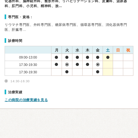
化器外科、脳神経外科、整形外科、リハビリテーション科、皮膚科、泌尿器
科、肛門科、小児科、精神科、放…
専門医・資格：
リウマチ専門医、外科専門医、糖尿病専門医、循環器専門医、消化器病専門
医、肝臓専…
診療時間
月
火
水
木
金
土
日
祝
09:00-13:00
17:30-19:30
17:30-19:30
14:30-16:30
治療実績
この病院の治療実績を見る