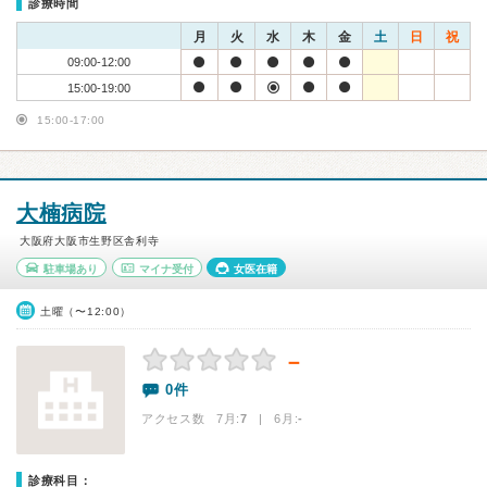
診療時間
月
火
水
木
金
土
日
祝
09:00-12:00
15:00-19:00
15:00-17:00
大楠病院
大阪府大阪市生野区舎利寺
駐車場あり
マイナ受付
女医在籍
土曜（〜12:00）
－
0件
アクセス数 7月:
7
| 6月:
-
診療科目：