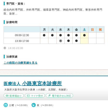
専門医・資格：
総合内科専門医、外科専門医、循環器専門医、神経内科専門医、整形外科専門
医、放射…
診療時間
月
火
水
木
金
土
日
祝
09:00-12:30
13:30-17:00
18:00-20:00
治療実績
この病院の治療実績を見る
小路東宮本診療所
医療法人
大阪府大阪市生野区小路東（小路駅、北巽駅、布施駅）
駐車場あり
マイナ受付
電子処方せん対応
土曜（〜13:00）
夜（〜20:00）