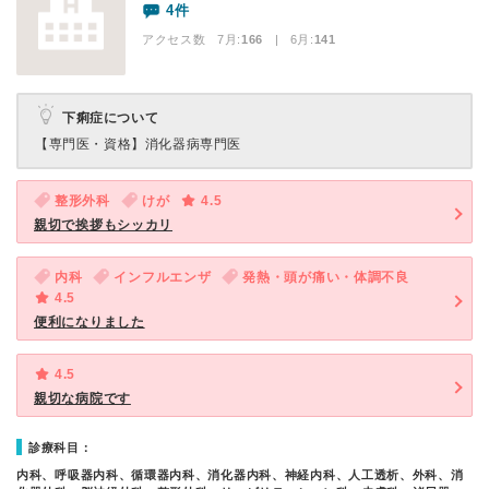
4件
アクセス数 7月:
166
| 6月:
141
下痢症について
【専門医・資格】
消化器病専門医
整形外科
けが
4.5
親切で挨拶もシッカリ
内科
インフルエンザ
発熱・頭が痛い・体調不良
4.5
便利になりました
4.5
親切な病院です
診療科目：
内科、呼吸器内科、循環器内科、消化器内科、神経内科、人工透析、外科、消