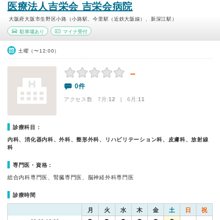
医療法人吉栄会 吉栄会病院
大阪府大阪市生野区小路（小路駅、今里駅（近鉄大阪線）、新深江駅）
駐車場あり
マイナ受付
土曜（〜12:00）
－
0件
アクセス数 7月:
12
| 6月:
11
診療科目：
内科、消化器内科、外科、整形外科、リハビリテーション科、皮膚科、放射線
科
専門医・資格：
総合内科専門医、腎臓専門医、脳神経外科専門医
診療時間
月
火
水
木
金
土
日
祝