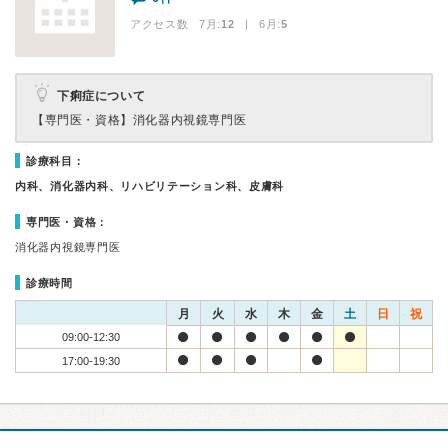
アクセス数 7月:
12
| 6月:
5
下痢症について
【専門医・資格】
消化器内視鏡専門医
診療科目：
内科、消化器内科、リハビリテーション科、皮膚科
専門医・資格：
消化器内視鏡専門医
診療時間
月
火
水
木
金
土
日
祝
09:00-12:30
17:00-19:30