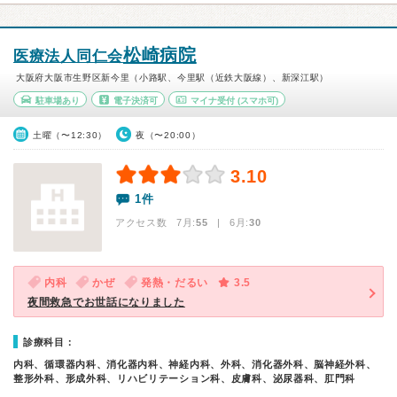
松崎病院
医療法人同仁会
大阪府大阪市生野区新今里（小路駅、今里駅（近鉄大阪線）、新深江駅）
駐車場あり
電子決済可
マイナ受付
(スマホ可)
土曜（〜12:30）
夜（〜20:00）
3.10
1件
アクセス数 7月:
55
| 6月:
30
内科
かぜ
発熱・だるい
3.5
夜間救急でお世話になりました
診療科目：
内科、循環器内科、消化器内科、神経内科、外科、消化器外科、脳神経外科、
整形外科、形成外科、リハビリテーション科、皮膚科、泌尿器科、肛門科