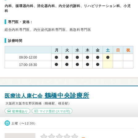
内科、循環器内科、消化器内科、内分泌代謝科、リハビリテーション科、小児
科
専門医・資格：
総合内科専門医、内分泌代謝科専門医、救急科専門医
診療時間
月
火
水
木
金
土
日
祝
09:00-12:00
17:00-18:30
鶴橋中央診療所
医療法人康仁会
大阪府大阪市生野区鶴橋（鶴橋駅、桃谷駅）
駐車場あり
マイナ受付
(スマホ可)
土曜（〜12:30）
－