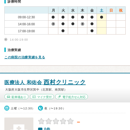
診療時間
月
火
水
木
金
土
日
祝
09:00-12:30
14:00-16:00
17:00-19:00
14:00-19:00
治療実績
この病院の治療実績を見る
西村クリニック
医療法人 和佑会
大阪府大阪市生野区巽中（北巽駅、南巽駅）
駐車場あり
マイナ受付
電子処方せん対応
土曜（〜12:30）
夜（〜19:30）
－
0件