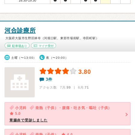
16:30-19:30
河合診療所
大阪府大阪市生野区林寺（河堀口駅、東部市場前駅、寺田町駅）
駐車場あり
マイナ受付
土曜（〜13:00）
夜（〜20:00）
3.80
3件
アクセス数 7月:
99
| 6月:
71
小児科
発熱（子供）・腹痛・吐き気・嘔吐（子供）
5.0
胃腸炎で受診しました
小児科
発熱（子供）
4.0