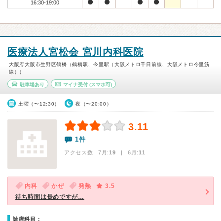
16:30-19:00
医療法人宮松会 宮川内科医院
大阪府大阪市生野区鶴橋（鶴橋駅、今里駅（大阪メトロ千日前線、大阪メトロ今里筋
線））
駐車場あり
マイナ受付
(スマホ可)
土曜（〜12:30）
夜（〜20:00）
3.11
1件
アクセス数 7月:
19
| 6月:
11
内科
かぜ
発熱
3.5
待ち時間は長めですが…
診療科目：