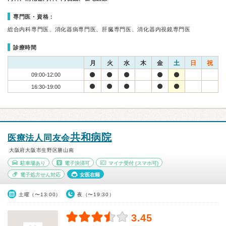
専門医・資格：
総合内科専門医、消化器病専門医、肝臓専門医、消化器内視鏡専門医
診療時間
月
火
水
木
金
土
日
祝
09:00-12:00
16:30-19:00
共和病院
医療法人同友会
大阪府大阪市生野区勝山南
駐車場あり
電子決済可
マイナ受付
(スマホ可)
電子処方せん対応
女医在籍
土曜（〜13:00）
夜（〜19:30）
3.45