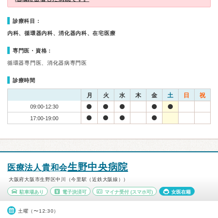
診療科目：
内科、循環器内科、消化器内科、在宅医療
専門医・資格：
循環器専門医、消化器病専門医
診療時間
月
火
水
木
金
土
日
祝
09:00-12:30
17:00-19:00
生野中央病院
医療法人貴和会
大阪府大阪市生野区中川（今里駅（近鉄大阪線））
駐車場あり
電子決済可
マイナ受付
(スマホ可)
女医在籍
土曜（〜12:30）