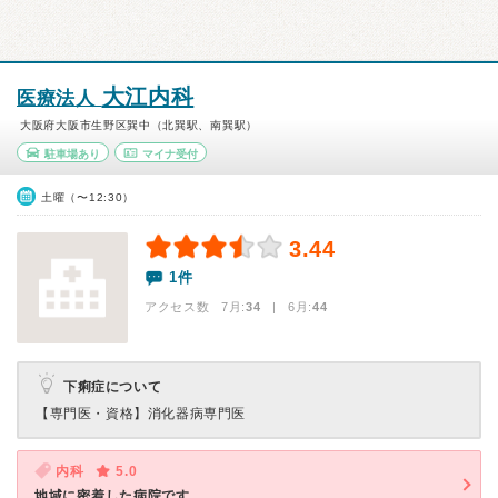
大江内科
医療法人
大阪府大阪市生野区巽中（北巽駅、南巽駅）
駐車場あり
マイナ受付
土曜（〜12:30）
3.44
1件
アクセス数 7月:
34
| 6月:
44
下痢症について
【専門医・資格】
消化器病専門医
内科
5.0
地域に密着した病院です。