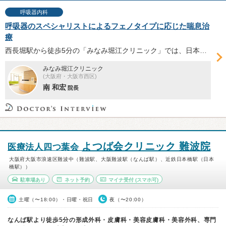
呼吸器内科
呼吸器のスペシャリストによるフェノタイプに応じた喘息治
療
西長堀駅から徒歩5分の「みなみ堀江クリニック」では、日本呼吸器学会専門医の南和宏院長が、喘息のフェノタイプ（種類）や重症度、ライフスタイルに合わせた治療を行っている。喘息の種類や治療の進め方、呼吸器内科を受診する意義などについて伺った。
みなみ堀江クリニック
(大阪府・大阪市西区)
南 和宏
院長
よつば会クリニック 難波院
医療法人四つ葉会
大阪府大阪市浪速区難波中（難波駅、大阪難波駅（なんば駅）、近鉄日本橋駅（日本
橋駅））
駐車場あり
ネット予約
マイナ受付
(スマホ可)
土曜（〜18:00）・日曜・祝日
夜（〜20:00）
なんば駅より徒歩5分の形成外科・皮膚科・美容皮膚科・美容外科、専門