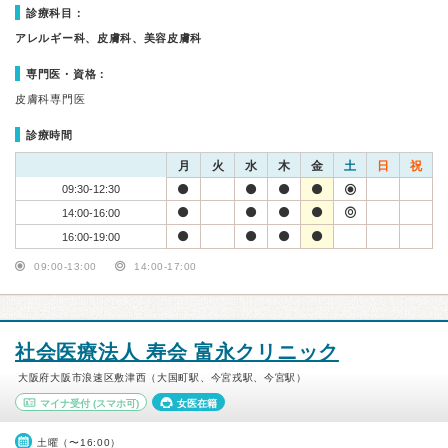
診療科目：
アレルギー科、皮膚科、美容皮膚科
専門医・資格：
皮膚科専門医
診療時間
月
火
水
木
金
土
日
祝
09:30-12:30
14:00-16:00
16:00-19:00
09:00-13:00
14:00-17:00
社会医療法人 寿会 富永クリニック
大阪府大阪市浪速区敷津西（大国町駅、今宮戎駅、今宮駅）
マイナ受付
(スマホ可)
女医在籍
土曜（〜16:00）