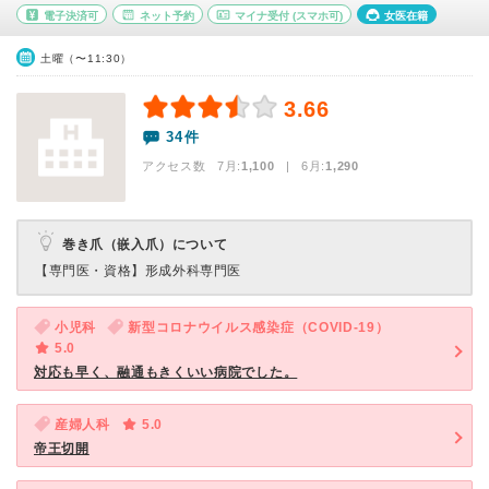
電子決済可
ネット予約
マイナ受付
(スマホ可)
女医在籍
土曜（〜11:30）
3.66
34件
アクセス数 7月:
1,100
| 6月:
1,290
巻き爪（嵌入爪）について
【専門医・資格】
形成外科専門医
小児科
新型コロナウイルス感染症（COVID-19）
5.0
対応も早く、融通もきくいい病院でした。
産婦人科
5.0
帝王切開