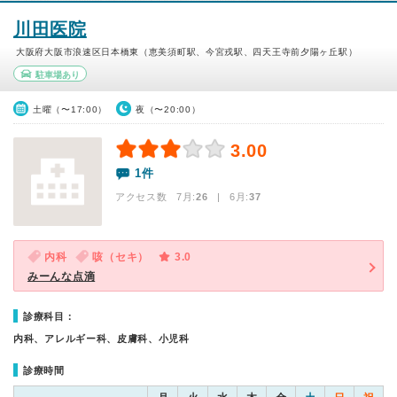
川田医院
大阪府大阪市浪速区日本橋東（恵美須町駅、今宮戎駅、四天王寺前夕陽ヶ丘駅）
駐車場あり
土曜（〜17:00）
夜（〜20:00）
3.00
1件
アクセス数 7月:
26
| 6月:
37
内科
咳（セキ）
3.0
みーんな点滴
診療科目：
内科、アレルギー科、皮膚科、小児科
診療時間