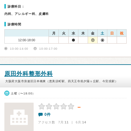
診療科目：
内科、アレルギー科、皮膚科
診療時間
月
火
水
木
金
土
日
祝
12:00-18:00
10:00-14:00
10:00-17:00
原田外科整形外科
大阪府大阪市浪速区日本橋東（恵美須町駅、四天王寺前夕陽ヶ丘駅、今宮戎駅）
土曜（〜18:00）
－
0件
アクセス数 7月:
11
| 6月:
14