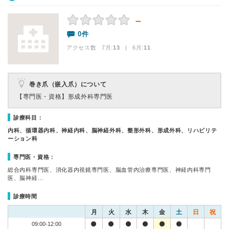
－
0件
アクセス数 7月:
13
| 6月:
11
巻き爪（嵌入爪）について
【専門医・資格】
形成外科専門医
診療科目：
内科、循環器内科、神経内科、脳神経外科、整形外科、形成外科、リハビリテ
ーション科
専門医・資格：
総合内科専門医、消化器内視鏡専門医、脳血管内治療専門医、神経内科専門
医、脳神経…
診療時間
月
火
水
木
金
土
日
祝
09:00-12:00