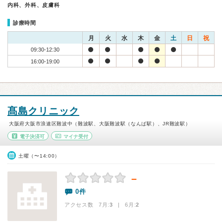
内科、外科、皮膚科
診療時間
月
火
水
木
金
土
日
祝
09:30-12:30
16:00-19:00
髙島クリニック
大阪府大阪市浪速区難波中（難波駅、大阪難波駅（なんば駅）、JR難波駅）
電子決済可
マイナ受付
土曜（〜14:00）
－
0件
アクセス数 7月:
3
| 6月:
2