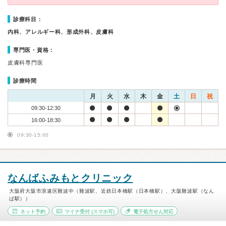
診療科目：
内科、アレルギー科、形成外科、皮膚科
専門医・資格：
皮膚科専門医
診療時間
月
火
水
木
金
土
日
祝
09:30-12:30
16:00-18:30
09:30-15:00
なんばふみもとクリニック
大阪府大阪市浪速区難波中（難波駅、近鉄日本橋駅（日本橋駅）、大阪難波駅（なん
ば駅））
ネット予約
マイナ受付
(スマホ可)
電子処方せん対応