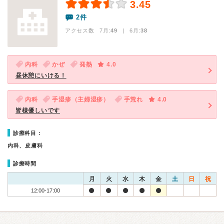
3.45
2件
アクセス数 7月:
49
| 6月:
38
内科
かぜ
発熱
4.0
昼休憩にいける！
内科
手湿疹（主婦湿疹）
手荒れ
4.0
皆様優しいです
診療科目：
内科、皮膚科
診療時間
月
火
水
木
金
土
日
祝
12:00-17:00