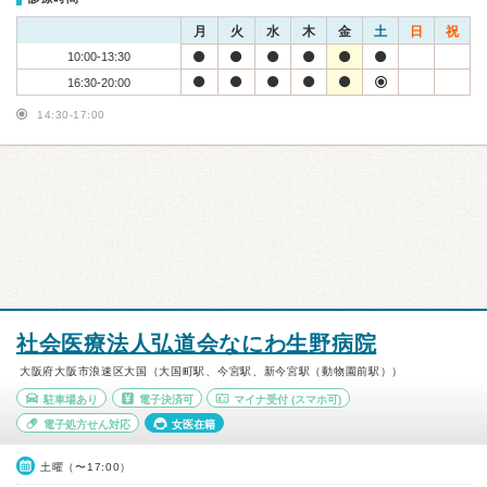
月
火
水
木
金
土
日
祝
10:00-13:30
16:30-20:00
14:30-17:00
社会医療法人弘道会なにわ生野病院
大阪府大阪市浪速区大国（大国町駅、今宮駅、新今宮駅（動物園前駅））
駐車場あり
電子決済可
マイナ受付
(スマホ可)
電子処方せん対応
女医在籍
土曜（〜17:00）