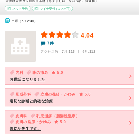
大阪府大阪市浪速区日本橋（恵美須町駅、今宮戎駅、難波駅）
ネット予約
マイナ受付
(スマホ可)
土曜（〜12:30）
4.04
7件
アクセス数 7月:
115
| 6月:
112
内科
膝の痛み
5.0
お世話になりました
形成外科
皮膚の発疹・かゆみ
5.0
適切な診断と的確な治療
皮膚科
乳児湿疹（脂漏性湿疹）
皮膚の発疹・かゆみ
5.0
親切な先生です。