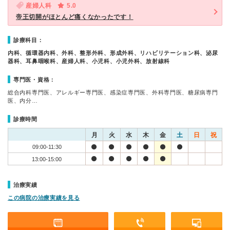
産婦人科
5.0
帝王切開がほとんど痛くなかったです！
診療科目：
内科、循環器内科、外科、整形外科、形成外科、リハビリテーション科、泌尿
器科、耳鼻咽喉科、産婦人科、小児科、小児外科、放射線科
専門医・資格：
総合内科専門医、アレルギー専門医、感染症専門医、外科専門医、糖尿病専門
医、内分…
診療時間
月
火
水
木
金
土
日
祝
09:00-11:30
13:00-15:00
治療実績
この病院の治療実績を見る