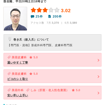
医在籍、平日20時土日18時まで
3.02
25件
200件
アクセス数 7月:
3,370
| 6月:
3,580
巻き爪（嵌入爪）について
【専門医・資格】
形成外科専門医、皮膚科専門医
美容皮膚科
5.0
通いやすく丁寧
美容皮膚科
5.0
ピコのシミ取り
美容外科
しみ（肝斑・老人性色素斑）
5.0
安い早い上手い