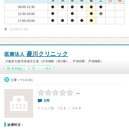
月
火
水
木
金
土
日
祝
09:00-12:30
13:30-16:00
17:00-20:00
13:30-17:00
菱川クリニック
医療法人
大阪府大阪市浪速区立葉（汐見橋駅（桜川駅）、芦原町駅、芦原橋駅）
駐車場あり
マイナ受付
土曜（〜12:30）
－
0件
アクセス数 7月:
4
| 6月:
9
診療科目：