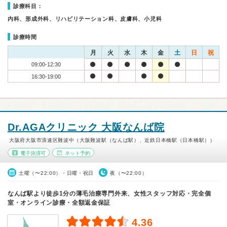
診療科目：
内科、形成外科、リハビリテーション科、皮膚科、小児科
診療時間
月
火
水
木
金
土
日
祝
09:00-12:30
16:30-19:00
Dr.AGAクリニック 大阪なんば院
大阪府大阪市浪速区難波中（大阪難波駅（なんば駅）、近鉄日本橋駅（日本橋駅））
電子決済可
ネット予約
土曜（〜22:00）・日曜・祝日
夜（〜22:00）
なんば駅より徒歩1分の薄毛治療専門外来、女性スタッフ対応・完全個
室・オンライン診療・全額返金保証
4.36