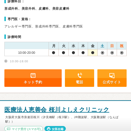
診療科目：
形成外科、美容外科、皮膚科、美容皮膚科
専門医・資格：
アレルギー専門医、形成外科専門医、皮膚科専門医
診療時間
月
火
水
木
金
土
日
祝
10:00-20:00
10:00-18:00
ネット予約
電話
公式サイト
医療法人恵善会 桜川よしえクリニック
大阪府大阪市浪速区桜川（汐見橋駅（桜川駅）、JR難波駅、大阪難波駅（なんば
駅））
マイナ受付
(スマホ可)
女医在籍