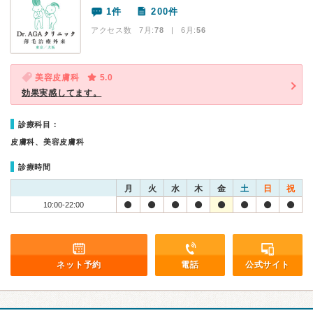
1件
200件
アクセス数 7月:
78
| 6月:
56
美容皮膚科
5.0
効果実感してます。
診療科目：
皮膚科、美容皮膚科
診療時間
月
火
水
木
金
土
日
祝
10:00-22:00
ネット予約
電話
公式サイト