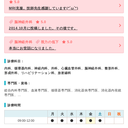
5.0
MRI克服。技師先生感謝しています(*´ω`*)
脳神経外科
5.0
2014.10月に投稿しました。その後です。
脳神経外科
視力の低下
5.0
本当にお世話になりました。
診療科目：
内科、循環器内科、神経内科、外科、心臓血管外科、脳神経外科、整形外科、
形成外科、リハビリテーション科、放射線科
専門医・資格：
総合内科専門医、血液専門医、循環器専門医、消化器病専門医、消化器内視鏡
専門医、…
診療時間
月
火
水
木
金
土
日
祝
09:00-12:00