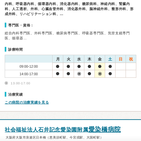
内科、呼吸器内科、循環器内科、消化器内科、糖尿病科、神経内科、腎臓内
科、人工透析、外科、心臓血管外科、消化器外科、脳神経外科、整形外科、形
成外科、リハビリテーション科、…
専門医・資格：
総合内科専門医、外科専門医、糖尿病専門医、呼吸器専門医、気管支鏡専門
医、循環器…
診療時間
月
火
水
木
金
土
日
祝
09:00-12:00
14:00-17:00
13:00-17:00
治療実績
この病院の治療実績を見る
愛染橋病院
社会福祉法人石井記念愛染園附属
大阪府大阪市浪速区日本橋（恵美須町駅、今宮戎駅、大国町駅）