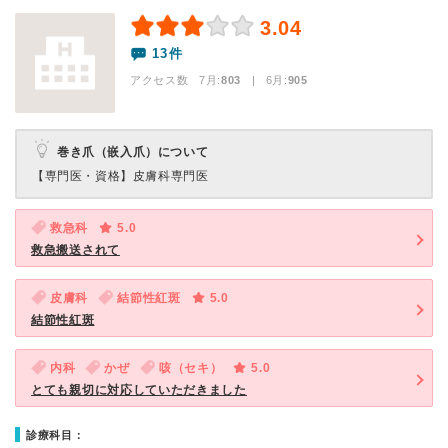
3.04
13件
アクセス数 7月:
803
| 6月:
905
巻き爪（嵌入爪）について
【専門医・資格】
皮膚科専門医
救急科
5.0
救急搬送されて
皮膚科
結節性紅斑
5.0
結節性紅斑
内科
かぜ
咳（セキ）
5.0
とても親切に対応していただきました
診療科目：