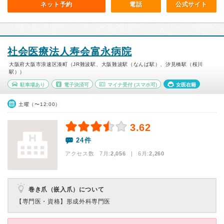
ネット予約
電話
公式サイト
社会医療法人寿会富永病院
大阪府大阪市浪速区湊町（JR難波駅、大阪難波駅（なんば駅）、汐見橋駅（桜川
駅））
駐車場あり
電子決済可
マイナ受付
(スマホ可)
女医在籍
土曜（〜12:00）
3.62
24件
アクセス数 7月:
2,056
| 6月:
2,260
巻き爪（嵌入爪）について
【専門医・資格】
形成外科専門医