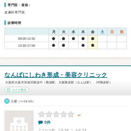
専門医・資格：
皮膚科専門医
診療時間
月
火
水
木
金
土
日
祝
09:00-12:30
13:30-17:00
なんばにしわき形成・美容クリニック
大阪府大阪市浪速区難波中（難波駅、大阪難波駅（なんば駅）、JR難波駅）
マイナ受付
土曜（〜19:00）
－
0件
アクセス数 7月:
10
| 6月:
13