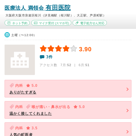
有田医院
医療法人 満領会
大阪府大阪市浪速区桜川（汐見橋駅（桜川駅）、大正駅、芦原町駅）
ネット予約
マイナ受付
(スマホ可)
電子処方せん対応
土曜（〜12:00）
3.90
3件
アクセス数 7月:
52
| 6月:
51
内科
5.0
ありがたすぎる
内科
喉が痛い・鼻水が出る
5.0
温かく接してくれました
内科
3.5
人気の町医者