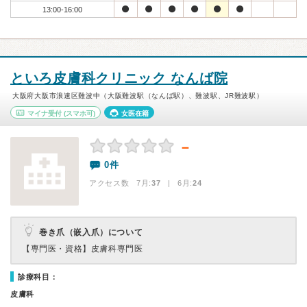
13:00-16:00
といろ皮膚科クリニック なんば院
大阪府大阪市浪速区難波中（大阪難波駅（なんば駅）、難波駅、JR難波駅）
マイナ受付
(スマホ可)
女医在籍
－
0件
アクセス数 7月:
37
| 6月:
24
巻き爪（嵌入爪）について
【専門医・資格】
皮膚科専門医
診療科目：
皮膚科