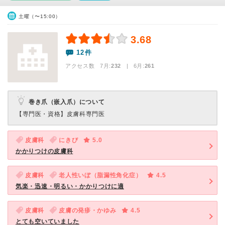
土曜（〜15:00）
3.68
12件
アクセス数 7月:
232
| 6月:
261
巻き爪（嵌入爪）について
【専門医・資格】
皮膚科専門医
皮膚科
にきび
5.0
かかりつけの皮膚科
皮膚科
老人性いぼ（脂漏性角化症）
4.5
気楽・迅速・明るい・かかりつけに適
皮膚科
皮膚の発疹・かゆみ
4.5
とても空いていました