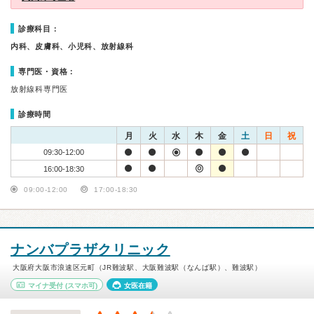
診療科目：
内科、皮膚科、小児科、放射線科
専門医・資格：
放射線科専門医
診療時間
月
火
水
木
金
土
日
祝
09:30-12:00
16:00-18:30
09:00-12:00
17:00-18:30
ナンバプラザクリニック
大阪府大阪市浪速区元町（JR難波駅、大阪難波駅（なんば駅）、難波駅）
マイナ受付
(スマホ可)
女医在籍