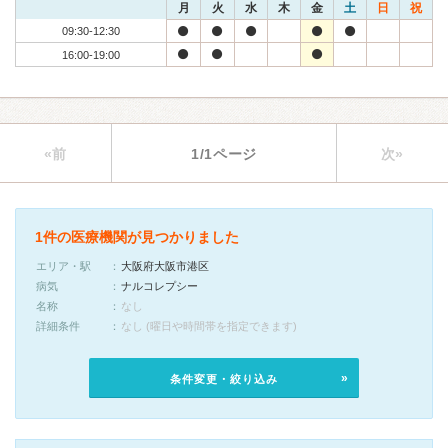
月
火
水
木
金
土
日
祝
09:30-12:30
16:00-19:00
«前
1/1ページ
次»
1件の医療機関が見つかりました
エリア・駅
大阪府大阪市港区
病気
ナルコレプシー
名称
なし
詳細条件
なし (曜日や時間帯を指定できます)
条件変更・絞り込み