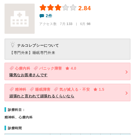
2.84
2件
アクセス数 7月:
133
| 6月:
98
ナルコレプシーについて
【専門外来】
睡眠専門外来
心療内科
パニック障害
4.0
陽気なお医者さんです
精神科
睡眠障害
気が滅入る・不安
1.5
頑張れと言われて頑張れるくらいなら
診療科目：
精神科、心療内科
診療時間