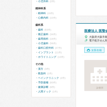
小児外科
(2件)
精神科系
精神科
(16件)
心療内科
(10件)
歯科系
歯科
(83件)
医療法人 医聖
矯正歯科
(34件)
大阪府大阪市
歯周病科
(16件)
電子処方せん
小児歯科
(56件)
歯科口腔外科
(37件)
女医在籍
インプラント
(11件)
ホワイトニング
(10件)
その他
漢方
(3件)
救急科
(1件)
ペインクリニック
(2件)
予防接種
(93件)
健康診断
(9件)
診療所
人間ドック
(1件)