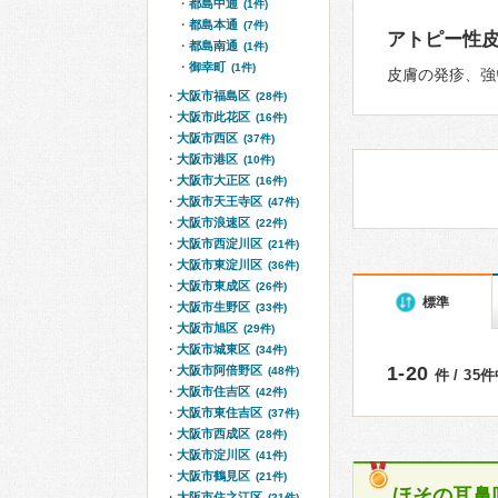
都島中通
(1件)
都島本通
(7件)
アトピー性
都島南通
(1件)
御幸町
(1件)
皮膚の発疹、強
大阪市福島区
(28件)
大阪市此花区
(16件)
大阪市西区
(37件)
大阪市港区
(10件)
大阪市大正区
(16件)
大阪市天王寺区
(47件)
大阪市浪速区
(22件)
大阪市西淀川区
(21件)
大阪市東淀川区
(36件)
大阪市東成区
(26件)
標準
大阪市生野区
(33件)
大阪市旭区
(29件)
大阪市城東区
(34件)
1-20
大阪市阿倍野区
(48件)
件 / 35
大阪市住吉区
(42件)
大阪市東住吉区
(37件)
大阪市西成区
(28件)
大阪市淀川区
(41件)
大阪市鶴見区
(21件)
ほその耳鼻
大阪市住之江区
(21件)