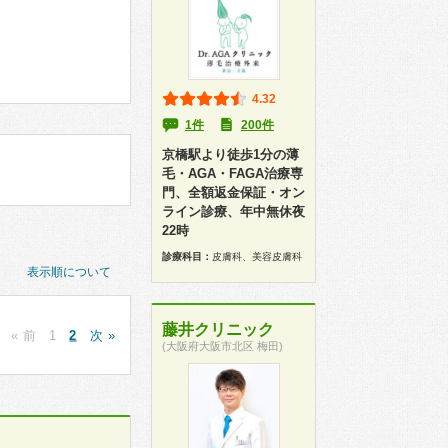
4.32
1件
200件
京橋駅より徒歩1分の薄
毛・AGA・FAGA治療専
門、全額返金保証・オン
ライン診療、年中無休夜
22時
診療科目：
皮膚科、美容皮膚科
表示順について
藤井クリニック
« 前
1
2
次 »
(大阪府大阪市北区 梅田)