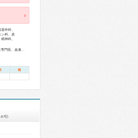
吸器外科、
ョン科、皮
、精神科、
総合内科専門医、アレルギー専門医、リウマチ専門医、感染症専門医、血液専門医、外科専門医、糖尿病専門医、内分泌代謝科専門医、甲状腺専門医、呼吸器専門医、呼吸器外科専門医、気管支鏡専門医、循環器専門医、心臓血管外科専門医、高血圧専門医、不整脈専門医、消化器病専門医、消化器外科専門医、肝臓専門医、大腸肛門病専門医、消化器内視鏡専門医、泌尿器科専門医、腎臓専門医、透析専門医、脳血管内治療専門医、神経内科専門医、脳神経外科専門医、てんかん専門医、整形外科専門医、手外科専門医、リハビリテーション科専門医、脊椎内視鏡下手術技術認定医、脊椎脊髄外科専門医、形成外科専門医、熱傷専門医、皮膚科専門医、眼科専門医、気管食道科専門医、耳鼻咽喉科専門医、めまい相談医、産婦人科専門医、婦人科腫瘍専門医、乳腺専門医、産科婦人科腹腔鏡技術認定医、周産期(新生児)専門医、小児科専門医、小児外科専門医、小児神経専門医、小児血液・がん専門医、一般病院連携精神医学専門医、精神科専門医、心療内科専門医、麻酔科専門医、細胞診専門医、超音波専門医、病理専門医、口腔外科専門医、口腔インプラント専門医、レーザー専門医、核医学専門医、放射線科専門医、臨床遺伝専門医、救急科専門医、がん薬物療法専門医、がん治療認定医
日
祝
ホ可)