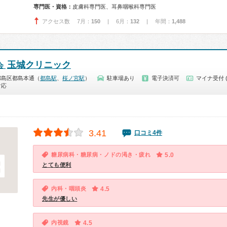
専門医・資格：
皮膚科専門医、耳鼻咽喉科専門医
アクセス数 7月：
150
| 6月：
132
| 年間：
1,488
玉城クリニック
会
都島区都島本通（
都島駅
、
桜ノ宮駅
）
駐車場あり
電子決済可
マイナ受付 
対応
3.41
口コミ4件
糖尿病科・糖尿病・ノドの渇き・疲れ
5.0
とても便利
内科・咽頭炎
4.5
先生が優しい
内視鏡
4.5