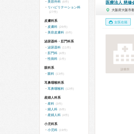
美容外科
(6件)
医療法人 慈修
リハビリテーション科
大阪府大阪市
(27件)
皮膚科系
女医在籍
皮膚科
(26件)
美容皮膚科
(6件)
泌尿器科・肛門科系
泌尿器科
(11件)
肛門科
(4件)
性病科
(1件)
眼科系
診療所
眼科
(13件)
耳鼻咽喉科系
耳鼻咽喉科
(12件)
産婦人科系
産科
(3件)
婦人科
(6件)
産婦人科
(4件)
小児科系
小児科
(19件)