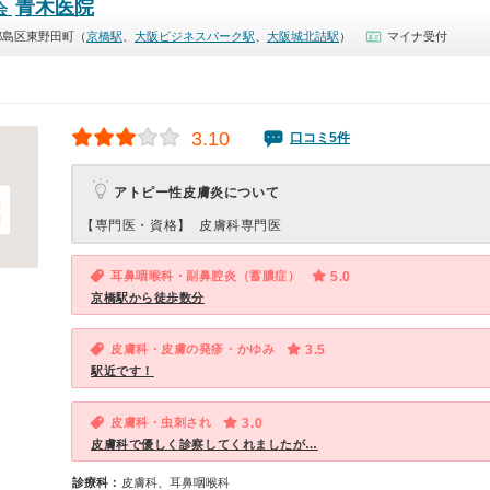
青木医院
会
都島区東野田町（
京橋駅
、
大阪ビジネスパーク駅
、
大阪城北詰駅
）
マイナ受付
3.10
口コミ5件
アトピー性皮膚炎について
【専門医・資格】
皮膚科専門医
耳鼻咽喉科・副鼻腔炎（蓄膿症）
5.0
京橋駅から徒歩数分
皮膚科・皮膚の発疹・かゆみ
3.5
駅近です！
皮膚科・虫刺され
3.0
皮膚科で優しく診察してくれましたが…
診療科：
皮膚科、耳鼻咽喉科