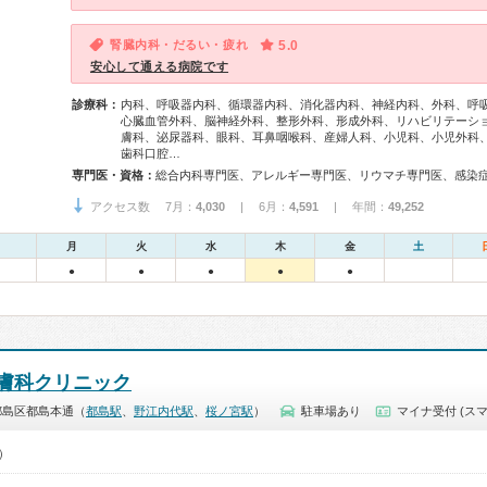
腎臓内科・だるい・疲れ
5.0
安心して通える病院です
診療科：
内科、呼吸器内科、循環器内科、消化器内科、神経内科、外科、呼
心臓血管外科、脳神経外科、整形外科、形成外科、リハビリテーシ
膚科、泌尿器科、眼科、耳鼻咽喉科、産婦人科、小児科、小児外科
歯科口腔…
専門医・資格：
アクセス数 7月：
4,030
| 6月：
4,591
| 年間：
49,252
月
火
水
木
金
土
●
●
●
●
●
膚科クリニック
都島区都島本通（
都島駅
、
野江内代駅
、
桜ノ宮駅
）
駐車場あり
マイナ受付 (スマ
0）