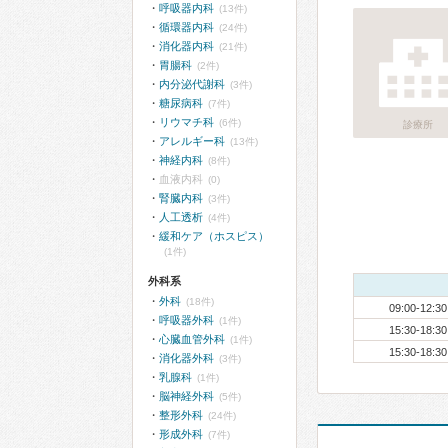
呼吸器内科
(13件)
循環器内科
(24件)
消化器内科
(21件)
胃腸科
(2件)
内分泌代謝科
(3件)
糖尿病科
(7件)
リウマチ科
(6件)
診療所
アレルギー科
(13件)
神経内科
(8件)
血液内科
(0)
腎臓内科
(3件)
人工透析
(4件)
緩和ケア（ホスピス）
(1件)
外科系
外科
(18件)
09:00-12:30
呼吸器外科
(1件)
15:30-18:30
心臓血管外科
(1件)
15:30-18:30
消化器外科
(3件)
乳腺科
(1件)
脳神経外科
(5件)
整形外科
(24件)
形成外科
(7件)