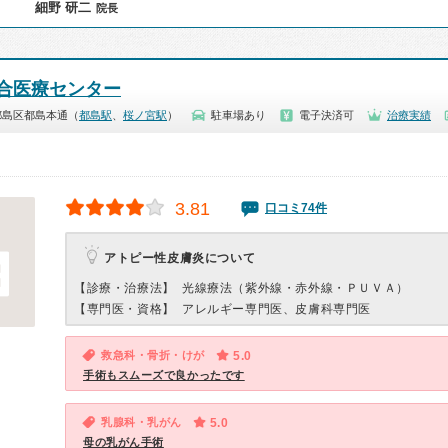
細野 研二
院長
合医療センター
都島区都島本通（
都島駅
、
桜ノ宮駅
）
駐車場あり
電子決済可
治療実績
3.81
口コミ74件
アトピー性皮膚炎について
【診療・治療法】
光線療法（紫外線・赤外線・ＰＵＶＡ）
【専門医・資格】
アレルギー専門医、皮膚科専門医
救急科・骨折・けが
5.0
手術もスムーズで良かったです
乳腺科・乳がん
5.0
母の乳がん手術