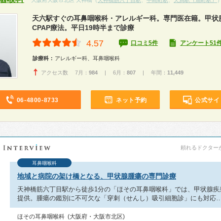
大阪府大阪市北区 天神橋（
天神橋筋六丁目駅
、
中崎町駅
、
天満駅（扇町駅）
天六駅すぐの耳鼻咽喉科・アレルギー科。専門医在籍。甲状
CPAP療法。平日19時半まで診療
4.57
口コミ5件
アンケート51
診療科：
アレルギー科、耳鼻咽喉科
アクセス数 7月：
984
| 6月：
807
| 年間：
11,449
06-4800-8733
ネット予約
公式サイ
頼れるドクターが教
耳鼻咽喉科
地域と病院の架け橋となる、甲状腺腫瘍の専門診療
天神橋筋六丁目駅から徒歩1分の「ほその耳鼻咽喉科」では、甲状腺疾
提供。腫瘍の鑑別に不可欠な「穿刺（せんし）吸引細胞診」にも対応
ほその耳鼻咽喉科 (大阪府・大阪市北区)