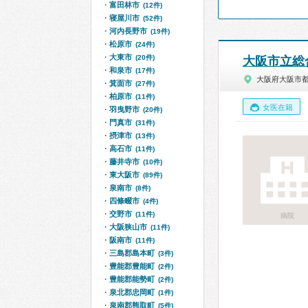
富田林市
(12件)
寝屋川市
(52件)
河内長野市
(19件)
松原市
(24件)
大東市
(20件)
大阪市立総
和泉市
(17件)
大阪府大阪市
箕面市
(27件)
柏原市
(11件)
女医在籍
羽曳野市
(20件)
門真市
(31件)
摂津市
(13件)
高石市
(11件)
藤井寺市
(10件)
東大阪市
(89件)
泉南市
(8件)
四條畷市
(4件)
交野市
(11件)
病院
大阪狭山市
(11件)
阪南市
(11件)
三島郡島本町
(3件)
豊能郡豊能町
(2件)
豊能郡能勢町
(2件)
泉北郡忠岡町
(1件)
泉南郡熊取町
(5件)