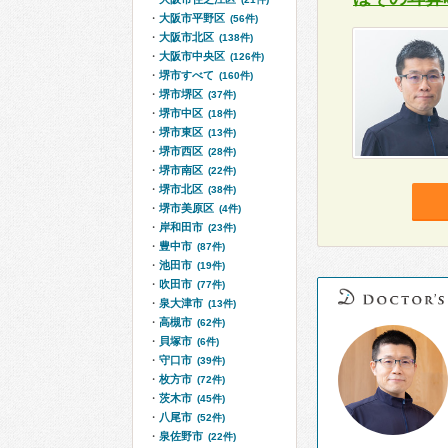
大阪市平野区
(56件)
大阪市北区
(138件)
大阪市中央区
(126件)
堺市すべて
(160件)
堺市堺区
(37件)
堺市中区
(18件)
堺市東区
(13件)
堺市西区
(28件)
堺市南区
(22件)
堺市北区
(38件)
堺市美原区
(4件)
岸和田市
(23件)
豊中市
(87件)
池田市
(19件)
吹田市
(77件)
泉大津市
(13件)
高槻市
(62件)
貝塚市
(6件)
守口市
(39件)
枚方市
(72件)
茨木市
(45件)
八尾市
(52件)
泉佐野市
(22件)