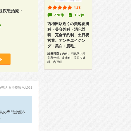
）
4.78
腺疾患治療・
270件
132件
西梅田駅近くの美容皮膚
件
科・美容外科・消化器
科 完全予約制、土日祝
営業。アンチエイジン
グ・美白・脱毛。
診療科目：
内科、消化器内科、
美容外科、皮膚科、美容皮膚
ト
科、内視鏡
える治療法 Vol.081
患の専門診療を
…