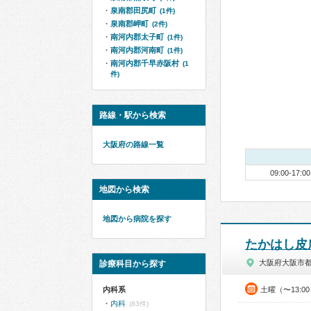
泉南郡田尻町
(1件)
泉南郡岬町
(2件)
南河内郡太子町
(1件)
南河内郡河南町
(1件)
南河内郡千早赤阪村
(1
件)
路線・駅から検索
大阪府の路線一覧
09:00-17:00
地図から検索
地図から病院を探す
たかはし皮
大阪府大阪市
診療科目から探す
内科系
土曜（〜13:0
内科
(83件)