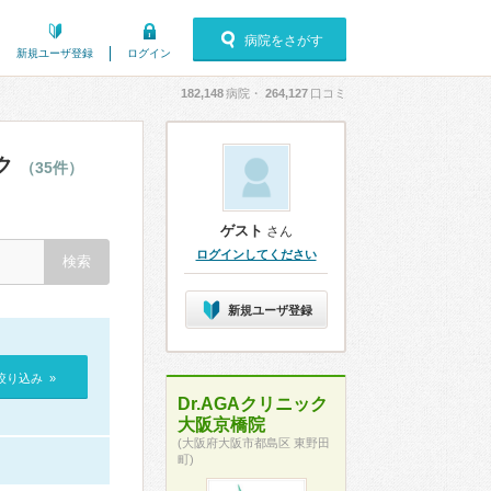
病院をさがす
新規ユーザ登録
ログイン
182,148
病院・
264,127
口コミ
ク
（35件）
ゲスト
さん
ログインしてください
新規ユーザ登録
絞り込み »
Dr.AGAクリニック
大阪京橋院
(大阪府大阪市都島区 東野田
町)