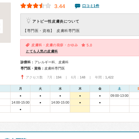
3.44
口コミ1件
アトピー性皮膚炎について
【専門医・資格】
皮膚科専門医
皮膚科・皮膚の発疹・かゆみ
5.0
とても人気の皮膚科
診療科：
アレルギー科、皮膚科
専門医・資格：
皮膚科専門医
アクセス数 7月：
194
| 6月：
148
| 年間：
1,422
月
火
水
木
金
土
09:00-13:00
●
●
●
●
●
14:00-15:00
14:00-15:00
●
●
●
●