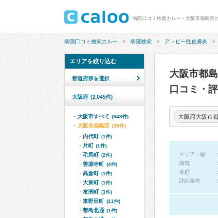
病院口コミ検索カルー - 大阪市都島区
病院口コミ検索カルー
病院検索
アトピー性皮膚炎
エリアを絞り込む
大阪市都
都道府県を選択
口コミ・評
大阪府
(2,045件)
大阪府大阪市
大阪市すべて
(948件)
大阪市都島区
(35件)
内代町
(1件)
片町
(1件)
エリア・駅
毛馬町
(2件)
病気
善源寺町
(4件)
名称
高倉町
(1件)
詳細条件
大東町
(1件)
友渕町
(3件)
東野田町
(11件)
都島北通
(1件)