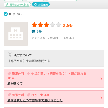
電子処方せん対応
女医在籍
朝（8:30〜）
2.95
6件
アクセス数 7月:
380
| 6月:
398
漢方について
【専門外来】
東洋医学専門外来
整形外科
手足が痛い（関節を除く）・膝が腫れる
4.0
膝が痛くて
整形外科
けが
4.0
膝を怪我したので救急車で運ばれました