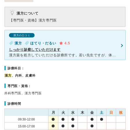
漢方について
【専門医・資格】
漢方専門医
漢方の口コミ
漢方
ほてり・だるい
4.5
しっかり診察していただけます
漢方薬を処方していただける診療所です。若い先生ですが、体の不調を確認するべく熱心に診察してくれます。漢方薬なのでじんわり効果があるようですが、嫁さんや子供の花粉症対策で３月ごろから漢方を飲み始めると５
診療科目：
漢方
、内科、皮膚科
専門医・資格：
外科専門医、漢方専門医
診療時間
月
火
水
木
金
土
日
祝
09:30-12:00
15:00-17:00