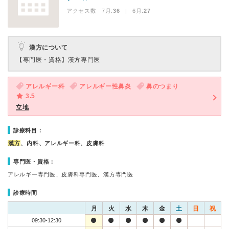
アクセス数 7月:
36
| 6月:
27
漢方について
【専門医・資格】
漢方専門医
アレルギー科
アレルギー性鼻炎
鼻のつまり
3.5
立地
診療科目：
漢方
、内科、アレルギー科、皮膚科
専門医・資格：
アレルギー専門医、皮膚科専門医、漢方専門医
診療時間
月
火
水
木
金
土
日
祝
09:30-12:30