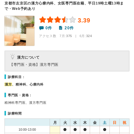
京都市左京区の漢方心療内科、女医専門医在籍、平日19時土曜13時ま
で・Web予約あり
3.39
0件
20件
アクセス数 7月:
375
| 6月:
324
漢方について
【専門医・資格】
漢方専門医
診療科目：
漢方
、精神科、心療内科
専門医・資格：
精神科専門医、漢方専門医
診療時間
月
火
水
木
金
土
日
祝
10:00-13:00