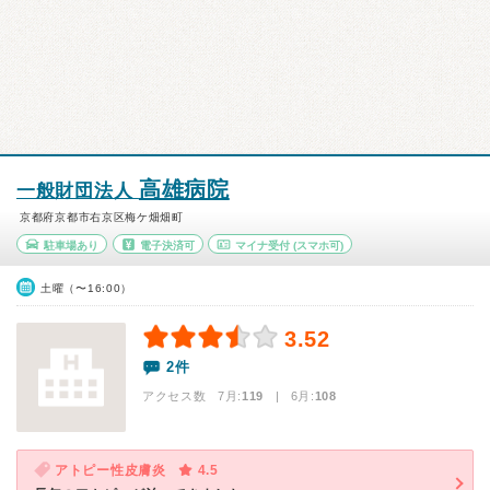
高雄病院
一般財団法人
京都府京都市右京区梅ケ畑畑町
駐車場あり
電子決済可
マイナ受付
(スマホ可)
土曜（〜16:00）
3.52
2件
アクセス数 7月:
119
| 6月:
108
アトピー性皮膚炎
4.5