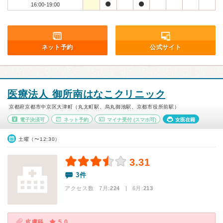
16:00-19:00
ネット予約
公式サイト
医療法人 御所南はなこクリニック
京都府京都市中京区大津町（丸太町駅、烏丸御池駅、京都市役所前駅）
電子決済可
ネット予約
マイナ受付
(スマホ可)
女医在籍
土曜（〜12:30）
3.31
3件
アクセス数 7月:
224
| 6月:
213
皮膚科
5.0