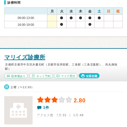
診療時間
月
火
水
木
金
土
日
祝
09:00-13:00
16:00-19:00
マリイズ診療所
京都府京都市中京区弁慶石町（京都市役所前駅、三条駅（三条京阪駅）、烏丸御池
駅）
駐車場あり
ネット予約
マイナ受付
女医在籍
土曜（〜12:30）
2.80
1件
アクセス数 7月:
31
| 6月:
49