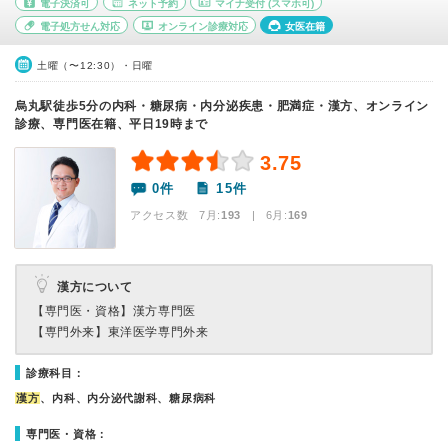
電子決済可
ネット予約
マイナ受付
(スマホ可)
電子処方せん対応
オンライン診療対応
女医在籍
土曜（〜12:30）・日曜
烏丸駅徒歩5分の内科・糖尿病・内分泌疾患・肥満症・漢方、オンライン
診療、専門医在籍、平日19時まで
3.75
0件
15件
アクセス数 7月:
193
| 6月:
169
漢方について
【専門医・資格】
漢方専門医
【専門外来】
東洋医学専門外来
診療科目：
漢方
、内科、内分泌代謝科、糖尿病科
専門医・資格：