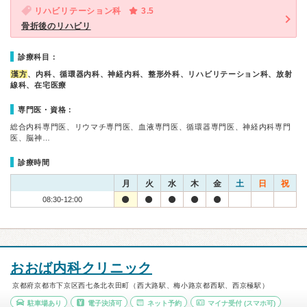
リハビリテーション科
3.5
骨折後のリハビリ
診療科目：
漢方
、内科、循環器内科、神経内科、整形外科、リハビリテーション科、放射
線科、在宅医療
専門医・資格：
総合内科専門医、リウマチ専門医、血液専門医、循環器専門医、神経内科専門
医、脳神…
診療時間
月
火
水
木
金
土
日
祝
08:30-12:00
おおば内科クリニック
京都府京都市下京区西七条北衣田町（西大路駅、梅小路京都西駅、西京極駅）
駐車場あり
電子決済可
ネット予約
マイナ受付
(スマホ可)