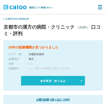
« 京都府全体の検索結果
京都市の漢方の病院・クリニック
口コ
（35件）
ミ・評判
35件の医療機関が見つかりました
エリア・駅
京都府京都市
診療科目
漢方
名称
なし
詳細条件
なし (曜日や時間帯を指定できます)
条件変更・絞り込み
土曜日診療で絞り込む (29件)