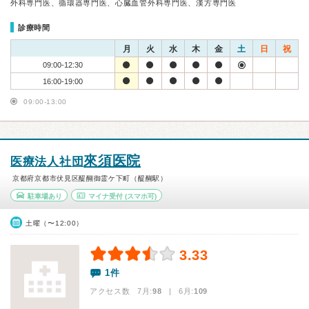
外科専門医、循環器専門医、心臓血管外科専門医、漢方専門医
診療時間
月
火
水
木
金
土
日
祝
09:00-12:30
16:00-19:00
09:00-13:00
來須医院
医療法人社団
京都府京都市伏見区醍醐御霊ケ下町（醍醐駅）
駐車場あり
マイナ受付
(スマホ可)
土曜（〜12:00）
3.33
1件
アクセス数 7月:
98
| 6月:
109