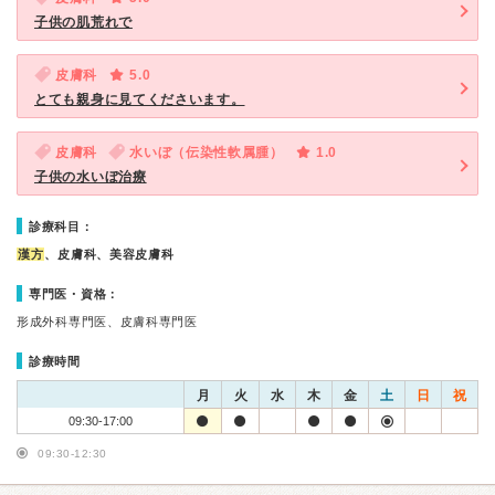
子供の肌荒れで
皮膚科
5.0
とても親身に見てくださいます。
皮膚科
水いぼ（伝染性軟属腫）
1.0
子供の水いぼ治療
診療科目：
漢方
、皮膚科、美容皮膚科
専門医・資格：
形成外科専門医、皮膚科専門医
診療時間
月
火
水
木
金
土
日
祝
09:30-17:00
09:30-12:30