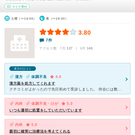
マイナ受付
土曜（〜14:00）
夜（〜19:30）
3.80
7件
アクセス数 7月:
127
| 6月:
148
漢方の口コミ
漢方
体調不良
4.0
漢方薬を処方してくれます
クチコミがよかったので先日初めて受診しました。 待合には数名いて、私の後にも何人か来られました。診療時間ギリギリだったので、30分くらいは待ちました。時間を選べばすぐに診てもらえそうな感じはしました
内科
体調不良・けが
5.0
いつも適切に処置をしていただいています
内科
5.0
親切に確実に治療法を考えてくれる