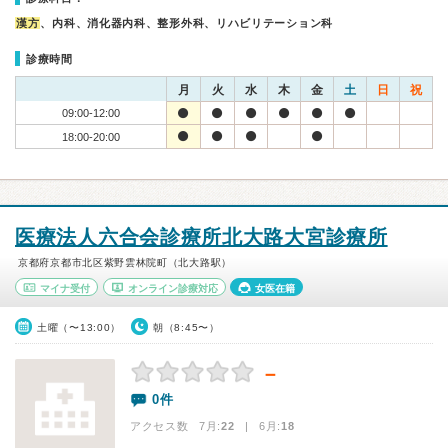
漢方
、内科、消化器内科、整形外科、リハビリテーション科
診療時間
月
火
水
木
金
土
日
祝
09:00-12:00
18:00-20:00
医療法人六合会診療所北大路大宮診療所
京都府京都市北区紫野雲林院町（北大路駅）
マイナ受付
オンライン診療対応
女医在籍
土曜（〜13:00）
朝（8:45〜）
－
0件
アクセス数 7月:
22
| 6月:
18