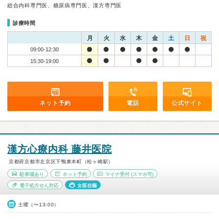
総合内科専門医、糖尿病専門医、漢方専門医
診療時間
月
火
水
木
金
土
日
祝
09:00-12:30
15:30-19:00
ネット予約
電話
公式サイト
漢方心療内科 藤井医院
京都府京都市左京区下鴨東本町（松ヶ崎駅）
駐車場あり
ネット予約
マイナ受付
(スマホ可)
電子処方せん対応
女医在籍
土曜（〜13:00）