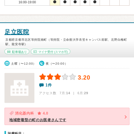
16:00-19:00
足立医院
京都府京都市北区等持院南町（等持院・立命館大学衣笠キャンパス前駅、北野白梅町
駅、龍安寺駅）
駐車場あり
マイナ受付
(スマホ可)
土曜（〜12:00）
夜（〜20:00）
3.20
1件
アクセス数 7月:
14
| 6月:
29
消化器内科
4.0
地域密着型の町のお医者さんです
診療科目：