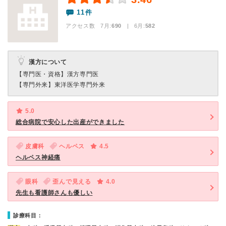
11件
アクセス数 7月:
690
| 6月:
582
漢方について
【専門医・資格】
漢方専門医
【専門外来】
東洋医学専門外来
5.0
総合病院で安心した出産ができました
皮膚科
ヘルペス
4.5
ヘルペス神経痛
眼科
歪んで見える
4.0
先生も看護師さんも優しい
診療科目：