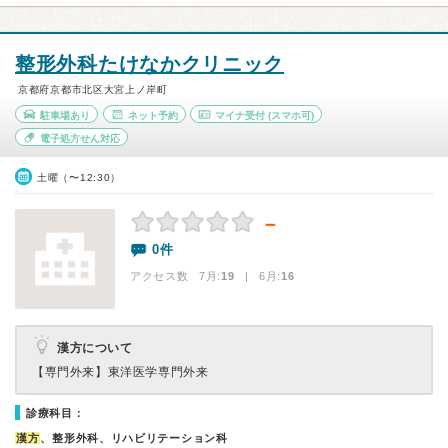
整形外科たけなかクリニック
京都府京都市北区大宮上ノ岸町
駐車場あり
ネット予約
マイナ受付
(スマホ可)
電子処方せん対応
土曜（〜12:30）
－
0件
アクセス数 7月:
19
| 6月:
16
漢方について
【専門外来】
東洋医学専門外来
診療科目：
漢方
、整形外科、リハビリテーション科