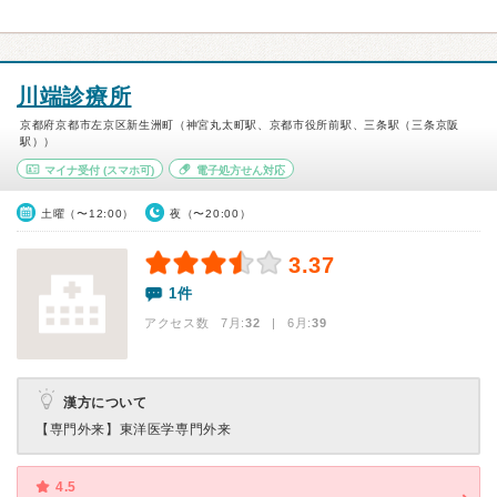
川端診療所
京都府京都市左京区新生洲町（神宮丸太町駅、京都市役所前駅、三条駅（三条京阪
駅））
マイナ受付
(スマホ可)
電子処方せん対応
土曜（〜12:00）
夜（〜20:00）
3.37
1件
アクセス数 7月:
32
| 6月:
39
漢方について
【専門外来】
東洋医学専門外来
4.5