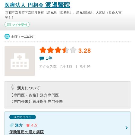
渡邊醫院
医療法人 円相会
京都府京都市下京区月鉾町（烏丸駅（四条駅）、烏丸御池駅、大宮駅（四条大宮
駅））
マイナ受付
土曜（〜12:30）
3.28
1件
アクセス数 7月:
129
| 6月:
64
漢方について
【専門医・資格】
漢方専門医
【専門外来】
東洋医学専門外来
漢方の口コミ
漢方
4.5
保険適用の漢方病院