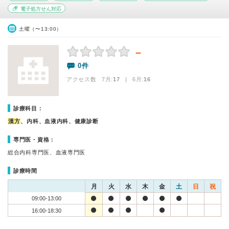
電子処方せん対応
土曜（〜13:00）
－
0件
アクセス数 7月:
17
| 6月:
16
診療科目：
漢方
、内科、血液内科、健康診断
専門医・資格：
総合内科専門医、血液専門医
診療時間
月
火
水
木
金
土
日
祝
09:00-13:00
16:00-18:30