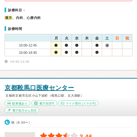
診療科目：
漢方
、内科、心療内科
診療時間
月
火
水
木
金
土
日
祝
10:00-12:45
15:00-19:30
09:00-14:00
京都鞍馬口医療センター
京都府京都市北区小山下総町（鞍馬口駅、北大路駅）
駐車場あり
電子決済可
マイナ受付
(スマホ可)
電子処方せん対応
朝（8:30〜）
3.46