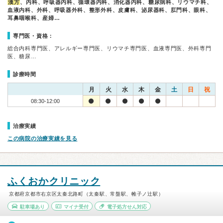
漢方
、内科、呼吸器内科、循環器内科、消化器内科、糖尿病科、リウマチ科、
血液内科、外科、呼吸器外科、整形外科、皮膚科、泌尿器科、肛門科、眼科、
耳鼻咽喉科、産婦…
専門医・資格：
総合内科専門医、アレルギー専門医、リウマチ専門医、血液専門医、外科専門
医、糖尿…
診療時間
月
火
水
木
金
土
日
祝
08:30-12:00
治療実績
この病院の治療実績を見る
ふくおかクリニック
京都府京都市右京区太秦北路町（太秦駅、常盤駅、帷子ノ辻駅）
駐車場あり
マイナ受付
電子処方せん対応