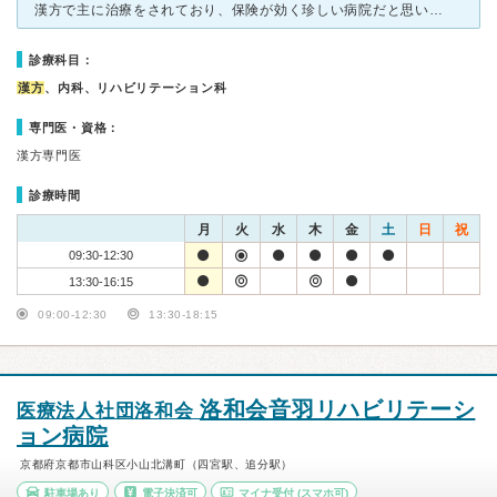
漢方で主に治療をされており、保険が効く珍しい病院だと思います。診察も、脈を見たり舌を見たり横になり腹診をうけたり、普通の内科とは異なります。先生は漢方の世界ではとても有名なようです。漢方を処方するだけ
診療科目：
漢方
、内科、リハビリテーション科
専門医・資格：
漢方専門医
診療時間
月
火
水
木
金
土
日
祝
09:30-12:30
13:30-16:15
09:00-12:30
13:30-18:15
洛和会音羽リハビリテーシ
医療法人社団洛和会
ョン病院
京都府京都市山科区小山北溝町（四宮駅、追分駅）
駐車場あり
電子決済可
マイナ受付
(スマホ可)