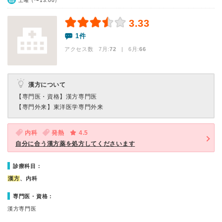
土曜（〜13:00）
3.33
1件
アクセス数 7月:
72
| 6月:
66
漢方について
【専門医・資格】
漢方専門医
【専門外来】
東洋医学専門外来
内科
発熱
4.5
自分に合う漢方薬を処方してくださいます
診療科目：
漢方
、内科
専門医・資格：
漢方専門医