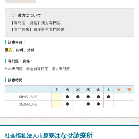
漢方について
【専門医・資格】
漢方専門医
【専門外来】
東洋医学専門外来
診療科目：
漢方
、内科、外科
専門医・資格：
外科専門医、救急科専門医、漢方専門医
診療時間
月
火
水
木
金
土
日
祝
08:45-13:00
15:00-18:00
はなせ診療所
社会福祉法人市原寮