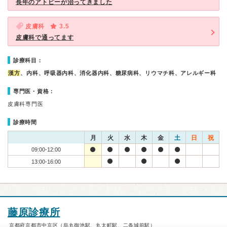
長年のアトピーが治ってきました
皮膚科
3.5
皮膚科で通ってます
診療科目：
漢方
、内科、呼吸器内科、消化器内科、糖尿病科、リウマチ科、アレルギー科
専門医・資格：
皮膚科専門医
診療時間
月
火
水
木
金
土
日
祝
09:00-12:00
13:00-16:00
藤原診療所
京都府京都市中京区（烏丸御池駅、丸太町駅、二条城前駅）