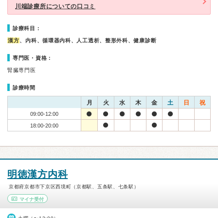
川端診療所についての口コミ
診療科目：
漢方
、内科、循環器内科、人工透析、整形外科、健康診断
専門医・資格：
腎臓専門医
診療時間
月
火
水
木
金
土
日
祝
09:00-12:00
18:00-20:00
明徳漢方内科
京都府京都市下京区西境町（京都駅、五条駅、七条駅）
マイナ受付