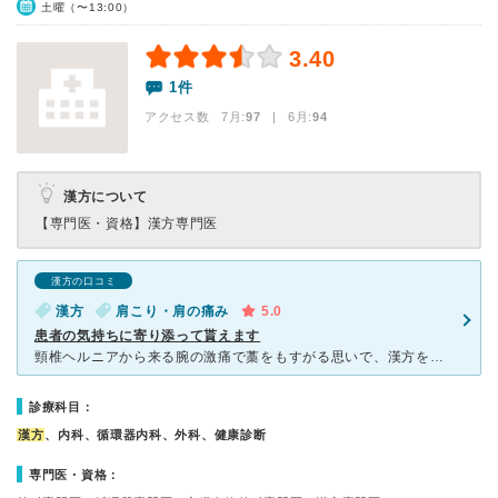
土曜（〜13:00）
3.40
1件
アクセス数 7月:
97
| 6月:
94
漢方について
【専門医・資格】
漢方専門医
漢方の口コミ
漢方
肩こり・肩の痛み
5.0
患者の気持ちに寄り添って貰えます
頸椎ヘルニアから来る腕の激痛で藁をもすがる思いで、漢方を扱われているこちらのクリニックを受診しました。 先生がしっかりと話を聞いてくださり、お薬や治療方法に関しても色々と提案して頂けたので安心出来ま
診療科目：
漢方
、内科、循環器内科、外科、健康診断
専門医・資格：