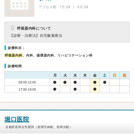
アクセス数 7月:
13
| 6月:
10
呼吸器内科について
【診療・治療法】
在宅酸素療法
診療科目：
呼吸器内科
、内科、循環器内科、リハビリテーション科
診療時間
月
火
水
木
金
土
日
祝
09:00-12:00
17:00-19:00
堀口医院
京都府長岡京市開田（長岡天神駅、長岡京駅）