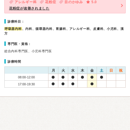
アレルギー科
花粉症
目のかゆみ
5.0
花粉症が改善されました
診療科目：
呼吸器内科
、内科、循環器内科、胃腸科、アレルギー科、皮膚科、小児科、漢
方
専門医・資格：
総合内科専門医、小児科専門医
診療時間
月
火
水
木
金
土
日
祝
08:00-12:00
17:00-19:30