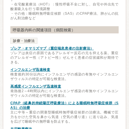
・在宅酸素療法（HOT）：慢性呼吸不全に対し、自宅や外出先で
酸素吸入を行う環境調整
・その他：睡眠時無呼吸症候群（SAS）のCPAP療法、肺がんの抗
がん剤治療など
呼吸器内科の関連項目（病院検索）
診療・治療法
ゾレア・オマリズマブ（重症喘息患者の注射療法）
ゾレアは炎症の原因であるアレルギー反応の元を抑える薬。重症
のアレルギー性（アトピー性）ぜんそく患者の症状緩和が期待で
きる。
インフルエンザ迅速検査
検査後約30分以内にインフルエンザの感染の有無やインフルエン
ザウィルスの特定が可能な検査法。
高感度インフルエンザ迅速検査
発熱後2～4時間以内にインフルエンザ感染の有無やインフルエン
ザウィルスの特定が可能な検査法。
CPAP（経鼻的持続陽圧呼吸療法）による睡眠時無呼吸症候群（S
AS）の治療
主に中等～重症の閉塞型睡眠時無呼吸症候群の治療法。機械で圧
力をかけた空気を鼻から気道（空気の通り道）に送り込み、気道
を広げて睡眠中の無呼吸を防止する。