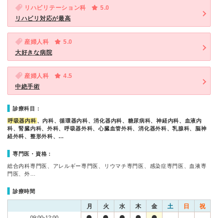
リハビリテーション科
5.0
リハビリ対応が最高
産婦人科
5.0
大好きな病院
産婦人科
4.5
中絶手術
診療科目：
呼吸器内科
、内科、循環器内科、消化器内科、糖尿病科、神経内科、血液内
科、腎臓内科、外科、呼吸器外科、心臓血管外科、消化器外科、乳腺科、脳神
経外科、整形外科、…
専門医・資格：
総合内科専門医、アレルギー専門医、リウマチ専門医、感染症専門医、血液専
門医、外…
診療時間
月
火
水
木
金
土
日
祝
09:00-12:00