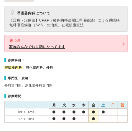
呼吸器内科について
【診療・治療法】
CPAP（経鼻的持続陽圧呼吸療法）による睡眠時
無呼吸症候群（SAS）の治療、在宅酸素療法
5.0
家族みんなでお世話になってます
診療科目：
呼吸器内科
、消化器内科、外科
専門医・資格：
外科専門医、消化器外科専門医
診療時間
月
火
水
木
金
土
日
祝
09:00-12:00
17:00-20:00