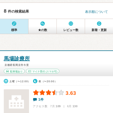
8
件の検索結果
表示順について
標準
★の数
レビュー数
新着・更新
馬場診療所
京都府長岡京市今里
駐車場あり
マイナ受付
(スマホ可)
土曜（〜12:00）
夜（〜20:00）
3.63
1件
アクセス数 7月:
109
| 6月:
130