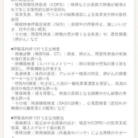
・慢性閉塞性肺疾患（COPD）：喫煙などが原因で肺胞が破壊さ
れて生じる慢性的な咳や息切れ
・気管支炎、肺炎：ウイルスや細菌感染による気管支や肺の急性
炎症
・睡眠時無呼吸症候群（SAS）：就寝中の呼吸停止、激しいいび
き、日中の強い眠気
・その他：間質性肺炎（肺胞の壁が硬くなる疾患）や、悪性腫瘍
（肺がん）など
■呼吸器内科で行う主な検査
・画像診断（胸部X線、CT）：肺炎、肺がん、間質性肺炎の有無
や進行度を調べる
・肺機能検査（スパイロメトリー）：肺の容積や空気の通り道を
測定し、呼吸機能を評価する
・血液検査：体内の炎症、アレルギー物質の特定、肺がんの腫瘍
マーカーなどを調べる
・呼気NO検査：吐き出した息の一酸化窒素濃度を測定し、気道の
炎症や喘息の有無を調べる
・喀痰検査：痰を採取し、肺炎の原因となる細菌やがん細胞の有
無を調べる
・その他：簡易睡眠検査（SASの診断）、心電図検査（息切れや
胸痛の心臓疾患との鑑別）など
■呼吸器内科で行う主な治療法
・薬物療法：咳止めや去痰薬のほか、喘息やCOPDへの気管支拡
張薬、吸入ステロイド薬の処方
・禁煙治療：禁煙補助薬（内服薬やパッチ）による禁煙のサポー
ト