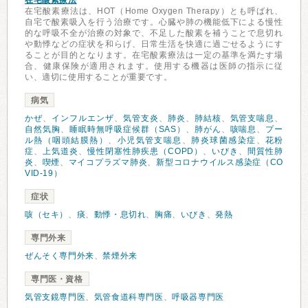
在宅酸素療法
在宅酸素療法は、HOT（Home Oxygen Therapy）とも呼ばれ、
自宅で酸素吸入を行う治療です。心臓や肺の機能低下による慢性
的な呼吸不全が治療の対象で、不足した酸素を補うことで息切れ
や動悸などの症状を和らげ、日常生活を快適に過ごせるようにす
ることが目的となります。在宅酸素療法は一定の基準を満たす場
合、健康保険が適用されます。使用する機器は医師の指示に従
い、適切に使用することが重要です。
病気
かぜ
、
インフルエンザ
、
気管支炎
、
肺炎
、
肺結核
、
気管支喘息
、
自然気胸
、
睡眠時無呼吸症候群（SAS）
、
肺がん
、
咳喘息
、
プー
ル熱（咽頭結膜熱）
、
小児気管支喘息
、
肺炎球菌感染症
、
花粉
症
、
上気道炎
、
慢性閉塞性肺疾患（COPD）
、
いびき
、
間質性肺
炎
、
喫煙
、
マイコプラズマ肺炎
、
新型コロナウイルス感染症（CO
VID-19）
症状
咳（セキ）
、
痰
、
動悸・息切れ
、
胸痛
、
いびき
、
発熱
専門外来
ぜんそく専門外来
、
禁煙外来
専門医・資格
気管支鏡専門医
、
気管食道科専門医
、
呼吸器専門医