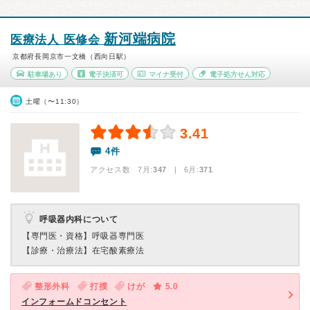
新河端病院
医療法人 医修会
京都府長岡京市一文橋（西向日駅）
駐車場あり
電子決済可
マイナ受付
電子処方せん対応
土曜（〜11:30）
3.41
4件
アクセス数 7月:
347
| 6月:
371
呼吸器内科について
【専門医・資格】
呼吸器専門医
【診療・治療法】
在宅酸素療法
整形外科
打撲
けが
5.0
インフォームドコンセント