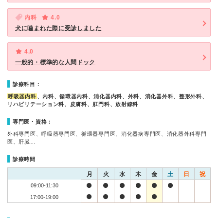
内科
4.0
犬に噛まれた際に受診しました
4.0
一般的・標準的な人間ドック
診療科目：
呼吸器内科
、内科、循環器内科、消化器内科、外科、消化器外科、整形外科、
リハビリテーション科、皮膚科、肛門科、放射線科
専門医・資格：
外科専門医、呼吸器専門医、循環器専門医、消化器病専門医、消化器外科専門
医、肝臓…
診療時間
月
火
水
木
金
土
日
祝
09:00-11:30
17:00-19:00