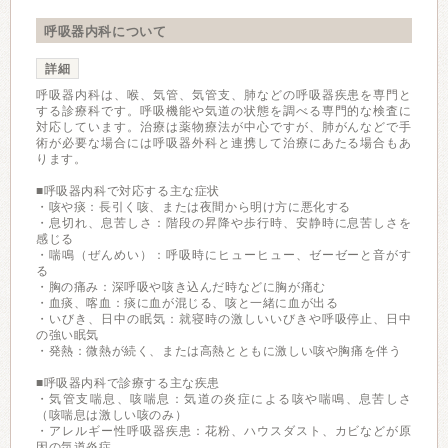
呼吸器内科について
詳細
呼吸器内科は、喉、気管、気管支、肺などの呼吸器疾患を専門と
する診療科です。呼吸機能や気道の状態を調べる専門的な検査に
対応しています。治療は薬物療法が中心ですが、肺がんなどで手
術が必要な場合には呼吸器外科と連携して治療にあたる場合もあ
ります。
■呼吸器内科で対応する主な症状
・咳や痰：長引く咳、または夜間から明け方に悪化する
・息切れ、息苦しさ：階段の昇降や歩行時、安静時に息苦しさを
感じる
・喘鳴（ぜんめい）：呼吸時にヒューヒュー、ゼーゼーと音がす
る
・胸の痛み：深呼吸や咳き込んだ時などに胸が痛む
・血痰、喀血：痰に血が混じる、咳と一緒に血が出る
・いびき、日中の眠気：就寝時の激しいいびきや呼吸停止、日中
の強い眠気
・発熱：微熱が続く、または高熱とともに激しい咳や胸痛を伴う
■呼吸器内科で診療する主な疾患
・気管支喘息、咳喘息：気道の炎症による咳や喘鳴、息苦しさ
（咳喘息は激しい咳のみ）
・アレルギー性呼吸器疾患：花粉、ハウスダスト、カビなどが原
因の気道炎症