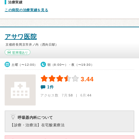
治療実績
この病院の治療実績を見る
アサワ医院
京都府長岡京市井ノ内（西向日駅）
駐車場あり
土曜（〜12:00）
朝（8:00〜）・夜（〜19:30）
3.44
1件
アクセス数 7月:
58
| 6月:
44
呼吸器内科について
【診療・治療法】
在宅酸素療法