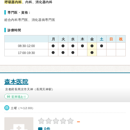
呼吸器内科
、内科、消化器内科
専門医・資格：
総合内科専門医、消化器病専門医
診療時間
月
火
水
木
金
土
日
祝
08:30-12:00
17:00-19:30
森本医院
京都府長岡京市天神（長岡天神駅）
駐車場あり
土曜（〜12:00）
－
0件