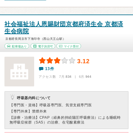
社会福祉法人恩賜財団京都府済生会 京都済
生会病院
京都府長岡京市下海印寺（西山天王山駅）
駐車場あり
電子決済可
マイナ受付
3.12
13件
アクセス数 7月:
834
| 6月:
944
呼吸器内科について
【専門医・資格】
呼吸器専門医、気管支鏡専門医
【専門外来】
禁煙外来
【診療・治療法】
CPAP（経鼻的持続陽圧呼吸療法）による睡眠時
無呼吸症候群（SAS）の治療、在宅酸素療法