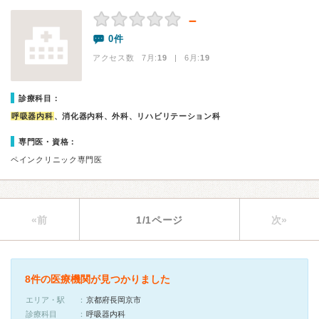
－
0件
アクセス数 7月:
19
| 6月:
19
診療科目：
呼吸器内科
、消化器内科、外科、リハビリテーション科
専門医・資格：
ペインクリニック専門医
«前
1/1ページ
次»
8件の医療機関が見つかりました
エリア・駅
京都府長岡京市
診療科目
呼吸器内科