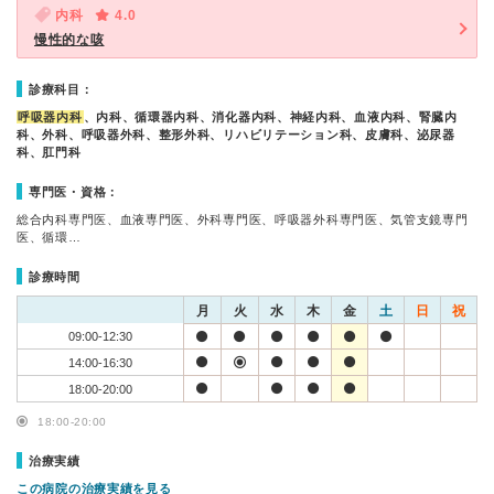
内科
4.0
慢性的な咳
診療科目：
呼吸器内科
、内科、循環器内科、消化器内科、神経内科、血液内科、腎臓内
科、外科、呼吸器外科、整形外科、リハビリテーション科、皮膚科、泌尿器
科、肛門科
専門医・資格：
総合内科専門医、血液専門医、外科専門医、呼吸器外科専門医、気管支鏡専門
医、循環…
診療時間
月
火
水
木
金
土
日
祝
09:00-12:30
14:00-16:30
18:00-20:00
18:00-20:00
治療実績
この病院の治療実績を見る