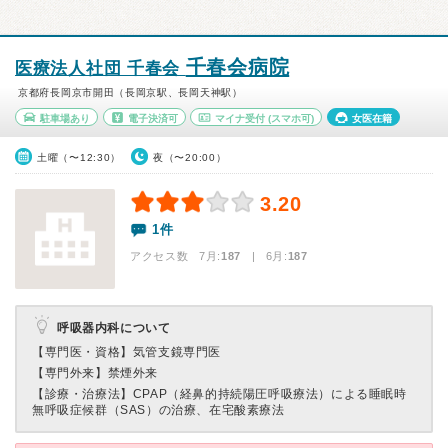
千春会病院
医療法人社団 千春会
京都府長岡京市開田（長岡京駅、長岡天神駅）
駐車場あり
電子決済可
マイナ受付
(スマホ可)
女医在籍
土曜（〜12:30）
夜（〜20:00）
3.20
1件
アクセス数 7月:
187
| 6月:
187
呼吸器内科について
【専門医・資格】
気管支鏡専門医
【専門外来】
禁煙外来
【診療・治療法】
CPAP（経鼻的持続陽圧呼吸療法）による睡眠時
無呼吸症候群（SAS）の治療、在宅酸素療法