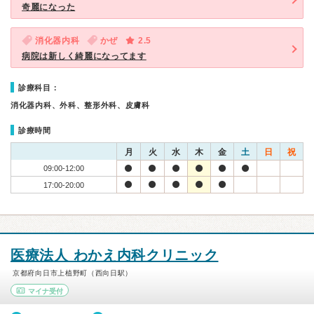
奇麗になった
消化器内科
かぜ
2.5
病院は新しく綺麗になってます
診療科目：
消化器内科、外科、整形外科、皮膚科
診療時間
月
火
水
木
金
土
日
祝
09:00-12:00
17:00-20:00
医療法人 わかえ内科クリニック
京都府向日市上植野町（西向日駅）
マイナ受付