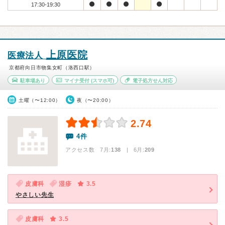
17:30-19:30
上原医院
医療法人
京都府向日市物集女町（洛西口駅）
駐車場あり
マイナ受付
(スマホ可)
電子処方せん対応
土曜（〜12:00）
夜（〜20:00）
2.74
4件
アクセス数 7月:
138
| 6月:
209
皮膚科
湿疹
3.5
やさしい先生
皮膚科
3.5