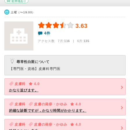
駐車場あり
土曜（〜19:00）
3.63
4件
アクセス数 7月:
116
| 6月:
135
尋常性白斑について
【専門医・資格】
皮膚科専門医
皮膚科
4.0
かなり並びます。
皮膚科
皮膚の発疹・かゆみ
4.0
的確な診断ですが，かなり時間がかかります。
皮膚科
皮膚の発疹・かゆみ
4.0