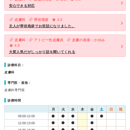
安心できる対応
皮膚科
帯状疱疹
4.5
主人が帯状疱疹でお世話になりました。
皮膚科
アトピー性皮膚炎
皮膚の発疹・かゆみ
4.5
大変人気だがしっかり話を聞いてくれる
診療科目：
皮膚科
専門医・資格：
皮膚科専門医
診療時間
月
火
水
木
金
土
日
祝
09:00-12:00
12:00-13:00