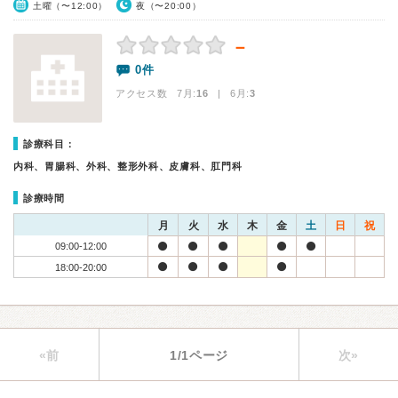
土曜（〜12:00）
夜（〜20:00）
－
0件
アクセス数 7月:
16
| 6月:
3
診療科目：
内科、胃腸科、外科、整形外科、皮膚科、肛門科
診療時間
月
火
水
木
金
土
日
祝
09:00-12:00
18:00-20:00
«前
1/1ページ
次»