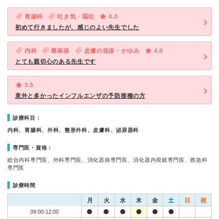
胃腸科
吐き気・嘔吐
4.0
初めて行きましたが、感じのよい先生でした
内科
蕁麻疹
皮膚の発疹・かゆみ
4.0
とても親切心のある先生です
3.5
意外と多かったインフルエンザの予防接種の方
診療科目：
内科、胃腸科、外科、整形外科、皮膚科、泌尿器科
専門医・資格：
総合内科専門医、外科専門医、消化器病専門医、消化器内視鏡専門医、救急科
専門医
診療時間
月
火
水
木
金
土
日
祝
09:00-12:00