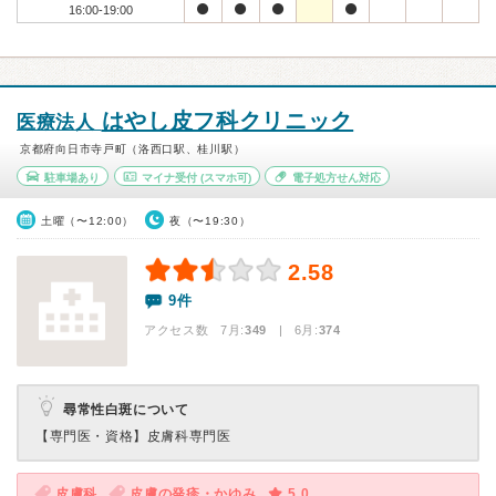
16:00-19:00
はやし皮フ科クリニック
医療法人
京都府向日市寺戸町（洛西口駅、桂川駅）
駐車場あり
マイナ受付
(スマホ可)
電子処方せん対応
土曜（〜12:00）
夜（〜19:30）
2.58
9件
アクセス数 7月:
349
| 6月:
374
尋常性白斑について
【専門医・資格】
皮膚科専門医
皮膚科
皮膚の発疹・かゆみ
5.0