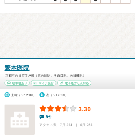
16:30-19:30
繁本医院
京都府向日市寺戸町（東向日駅、洛西口駅、向日町駅）
駐車場あり
マイナ受付
電子処方せん対応
土曜（〜12:00）
夜（〜19:30）
3.30
5件
アクセス数 7月:
261
| 6月:
281