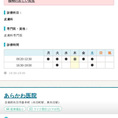
独特のおじい先生
診療科目：
皮膚科
専門医・資格：
皮膚科専門医
診療時間
月
火
水
木
金
土
日
祝
09:20-12:30
16:30-19:00
16:30-19:00
あらかわ医院
京都府向日市森本町（向日町駅、東向日駅）
駐車場あり
マイナ受付
(スマホ可)