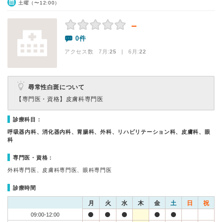
土曜（〜12:00）
－
0件
アクセス数 7月:
25
| 6月:
22
尋常性白斑について
【専門医・資格】
皮膚科専門医
診療科目：
呼吸器内科、消化器内科、胃腸科、外科、リハビリテーション科、皮膚科、眼
科
専門医・資格：
外科専門医、皮膚科専門医、眼科専門医
診療時間
月
火
水
木
金
土
日
祝
09:00-12:00