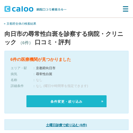
« 京都府全体の検索結果
向日市の尋常性白斑を診察する病院・クリニ
ック
口コミ・評判
（6件）
6件の医療機関が見つかりました
エリア・駅
京都府向日市
病気
尋常性白斑
名称
なし
詳細条件
なし (曜日や時間帯を指定できます)
条件変更・絞り込み
土曜日診療で絞り込む (6件)