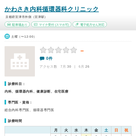
かわさき内科循環器科クリニック
京都府宮津市外側（宮津駅）
駐車場あり
マイナ受付
(スマホ可)
電子処方せん対応
土曜（〜12:00）
－
0件
アクセス数 7月:
30
| 6月:
26
診療科目：
内科、循環器内科、健康診断、在宅医療
専門医・資格：
総合内科専門医、循環器専門医
診療時間
月
火
水
木
金
土
日
祝