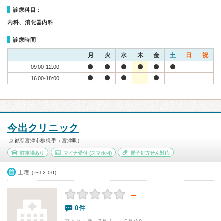
診療科目：
内科、消化器内科
診療時間
月
火
水
木
金
土
日
祝
09:00-12:00
16:00-18:00
今出クリニック
京都府宮津市柳縄手（宮津駅）
駐車場あり
マイナ受付
(スマホ可)
電子処方せん対応
土曜（〜12:00）
－
0件