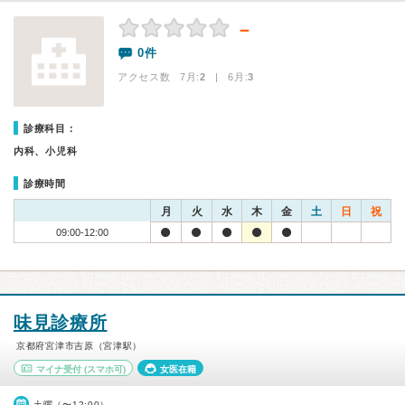
－
0件
アクセス数 7月:
2
| 6月:
3
診療科目：
内科、小児科
診療時間
月
火
水
木
金
土
日
祝
09:00-12:00
味見診療所
京都府宮津市吉原（宮津駅）
マイナ受付
(スマホ可)
女医在籍
土曜（〜12:00）