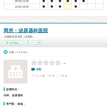
09:00-12:00
15:00-18:00
岡所・泌尿器科医院
京都府宮津市惣（宮津駅）
駐車場あり
マイナ受付
土曜（〜12:00）
－
0件
アクセス数 7月:
4
| 6月:
6
診療科目：
内科、泌尿器科
専門医・資格：