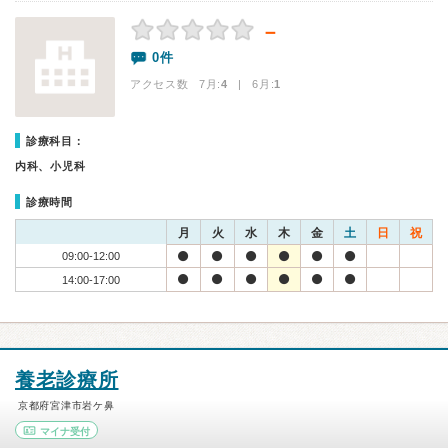
－
0件
アクセス数 7月:
4
| 6月:
1
診療科目：
内科、小児科
診療時間
月
火
水
木
金
土
日
祝
09:00-12:00
14:00-17:00
養老診療所
京都府宮津市岩ケ鼻
マイナ受付