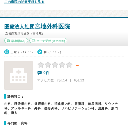
この病院の治療実績を見る
宮地外科医院
医療法人社団
京都府宮津市波路（宮津駅）
駐車場あり
マイナ受付
(スマホ可)
土曜（〜12:00）
朝（8:30〜）
－
0件
アクセス数 7月:
14
| 6月:
12
診療科目：
内科、呼吸器内科、循環器内科、消化器内科、胃腸科、糖尿病科、リウマチ
科、アレルギー科、外科、整形外科、リハビリテーション科、皮膚科、肛門
科、漢方
専門医・資格：