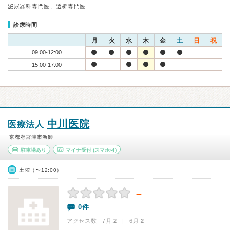
泌尿器科専門医、透析専門医
診療時間
月
火
水
木
金
土
日
祝
09:00-12:00
15:00-17:00
中川医院
医療法人
京都府宮津市漁師
駐車場あり
マイナ受付
(スマホ可)
土曜（〜12:00）
－
0件
アクセス数 7月:
2
| 6月:
2