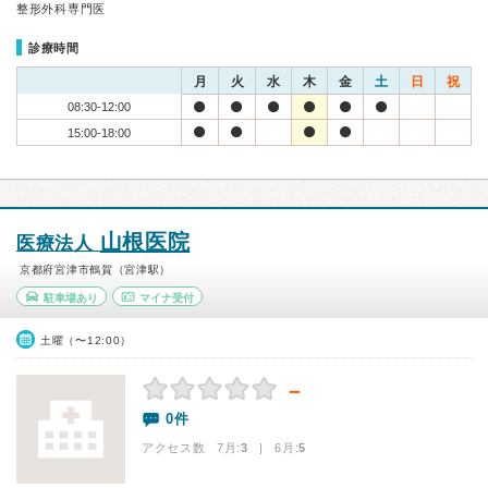
整形外科専門医
診療時間
月
火
水
木
金
土
日
祝
08:30-12:00
15:00-18:00
山根医院
医療法人
京都府宮津市鶴賀（宮津駅）
駐車場あり
マイナ受付
土曜（〜12:00）
－
0件
アクセス数 7月:
3
| 6月:
5