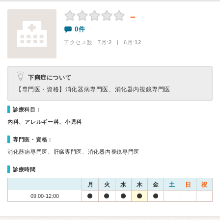
－
0件
アクセス数 7月:
2
| 6月:
12
下痢症について
【専門医・資格】
消化器病専門医、消化器内視鏡専門医
診療科目：
内科、アレルギー科、小児科
専門医・資格：
消化器病専門医、肝臓専門医、消化器内視鏡専門医
診療時間
月
火
水
木
金
土
日
祝
09:00-12:00