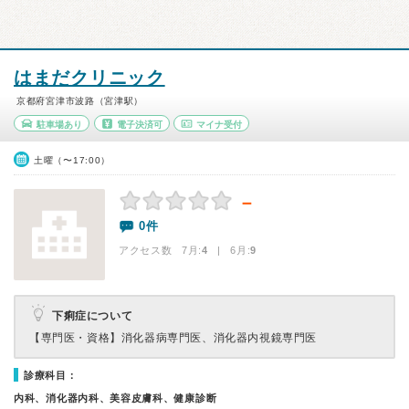
はまだクリニック
京都府宮津市波路（宮津駅）
駐車場あり
電子決済可
マイナ受付
土曜（〜17:00）
－
0件
アクセス数 7月:
4
| 6月:
9
下痢症について
【専門医・資格】
消化器病専門医、消化器内視鏡専門医
診療科目：
内科、消化器内科、美容皮膚科、健康診断