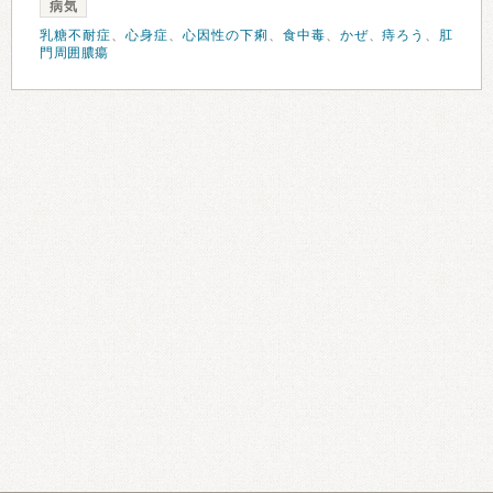
病気
乳糖不耐症
、
心身症
、
心因性の下痢
、
食中毒
、
かぜ
、
痔ろう
、
肛
門周囲膿瘍