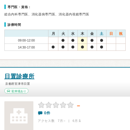
専門医・資格：
総合内科専門医、消化器病専門医、消化器内視鏡専門医
診療時間
月
火
水
木
金
土
日
祝
09:00-12:00
14:30-17:00
日置診療所
京都府宮津市日置
駐車場あり
－
0件
アクセス数 7月:
-
| 6月:
1