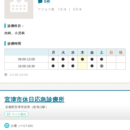
0件
アクセス数 7月:
4
| 6月:
6
診療科目：
内科、小児科
診療時間
月
火
水
木
金
土
日
祝
09:00-12:00
16:00-18:30
14:00-16:00
宮津市休日応急診療所
京都府宮津市須津（岩滝口駅）
マイナ受付
土曜（〜17:00）