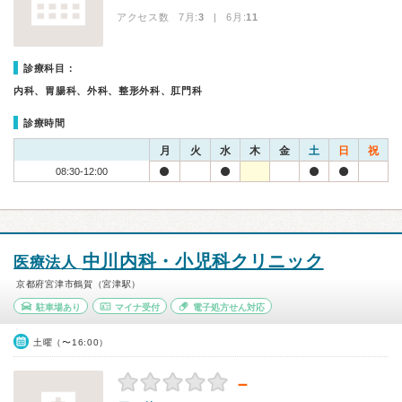
アクセス数 7月:
3
| 6月:
11
診療科目：
内科、胃腸科、外科、整形外科、肛門科
診療時間
月
火
水
木
金
土
日
祝
08:30-12:00
中川内科・小児科クリニック
医療法人
京都府宮津市鶴賀（宮津駅）
駐車場あり
マイナ受付
電子処方せん対応
土曜（〜16:00）
－