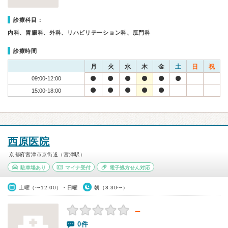
診療科目：
内科、胃腸科、外科、リハビリテーション科、肛門科
診療時間
月
火
水
木
金
土
日
祝
09:00-12:00
15:00-18:00
西原医院
京都府宮津市京街道（宮津駅）
駐車場あり
マイナ受付
電子処方せん対応
土曜（〜12:00）・日曜
朝（8:30〜）
－
0件