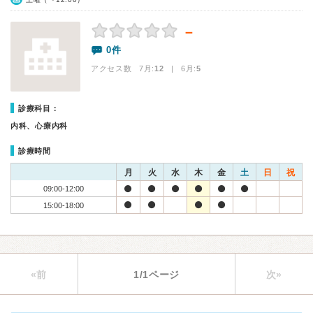
－
0件
アクセス数 7月:
12
| 6月:
5
診療科目：
内科、心療内科
診療時間
月
火
水
木
金
土
日
祝
09:00-12:00
15:00-18:00
«前
1/1ページ
次»