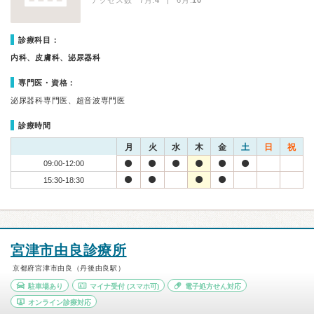
アクセス数 7月:
4
| 6月:
10
診療科目：
内科、皮膚科、泌尿器科
専門医・資格：
泌尿器科専門医、超音波専門医
診療時間
月
火
水
木
金
土
日
祝
09:00-12:00
15:30-18:30
宮津市由良診療所
京都府宮津市由良（丹後由良駅）
駐車場あり
マイナ受付
(スマホ可)
電子処方せん対応
オンライン診療対応