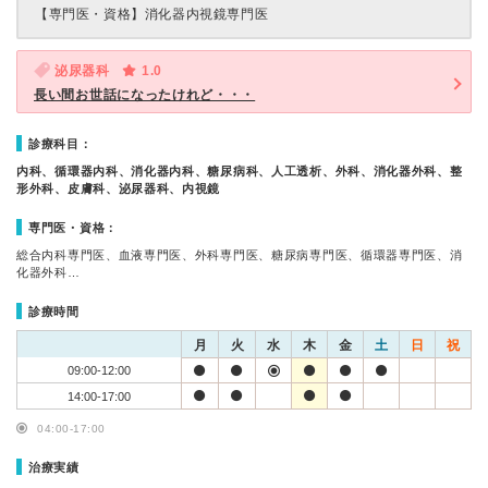
【専門医・資格】
消化器内視鏡専門医
泌尿器科
1.0
長い間お世話になったけれど・・・
診療科目：
内科、循環器内科、消化器内科、糖尿病科、人工透析、外科、消化器外科、整
形外科、皮膚科、泌尿器科、内視鏡
専門医・資格：
総合内科専門医、血液専門医、外科専門医、糖尿病専門医、循環器専門医、消
化器外科…
診療時間
月
火
水
木
金
土
日
祝
09:00-12:00
14:00-17:00
04:00-17:00
治療実績