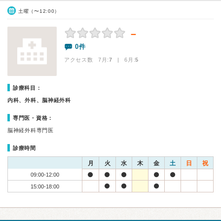
土曜（〜12:00）
－
0件
アクセス数 7月:
7
| 6月:
5
診療科目：
内科、外科、脳神経外科
専門医・資格：
脳神経外科専門医
診療時間
月
火
水
木
金
土
日
祝
09:00-12:00
15:00-18:00