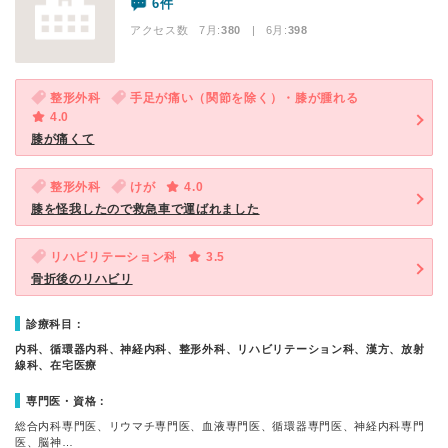
6件
アクセス数 7月:
380
| 6月:
398
整形外科
手足が痛い（関節を除く）・膝が腫れる
4.0
膝が痛くて
整形外科
けが
4.0
膝を怪我したので救急車で運ばれました
リハビリテーション科
3.5
骨折後のリハビリ
診療科目：
内科、循環器内科、神経内科、整形外科、リハビリテーション科、漢方、放射
線科、在宅医療
専門医・資格：
総合内科専門医、リウマチ専門医、血液専門医、循環器専門医、神経内科専門
医、脳神…