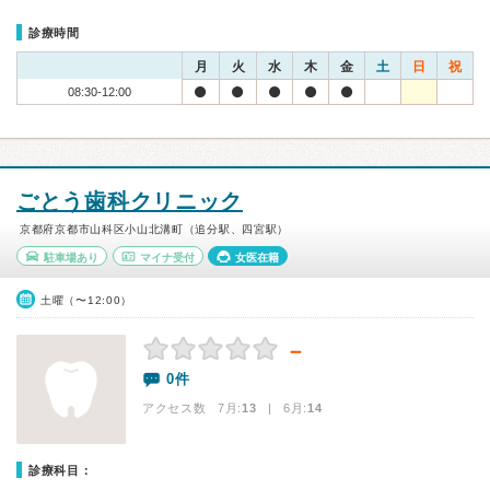
診療時間
月
火
水
木
金
土
日
祝
08:30-12:00
ごとう歯科クリニック
京都府京都市山科区小山北溝町（追分駅、四宮駅）
駐車場あり
マイナ受付
女医在籍
土曜（〜12:00）
－
0件
アクセス数 7月:
13
| 6月:
14
診療科目：