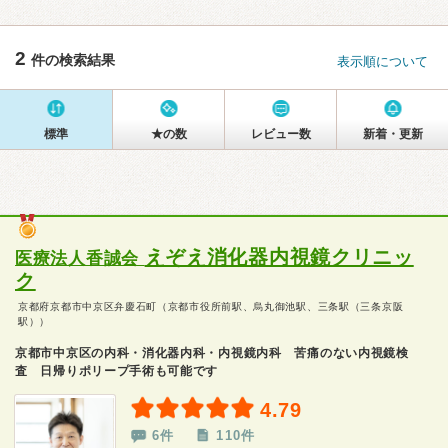
2
件の検索結果
表示順について
標準
★の数
レビュー数
新着・更新
えぞえ消化器内視鏡クリニッ
医療法人香誠会
ク
京都府京都市中京区弁慶石町（京都市役所前駅、烏丸御池駅、三条駅（三条京阪
駅））
京都市中京区の内科・消化器内科・内視鏡内科 苦痛のない内視鏡検
査 日帰りポリープ手術も可能です
4.79
6件
110件