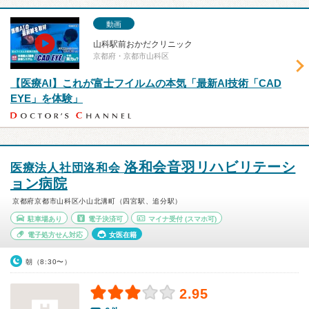
動画
山科駅前おかだクリニック
京都府・京都市山科区
【医療AI】これが富士フイルムの本気「最新AI技術「CAD
EYE」を体験」
洛和会音羽リハビリテーシ
医療法人社団洛和会
ョン病院
京都府京都市山科区小山北溝町（四宮駅、追分駅）
駐車場あり
電子決済可
マイナ受付
(スマホ可)
電子処方せん対応
女医在籍
朝（8:30〜）
2.95