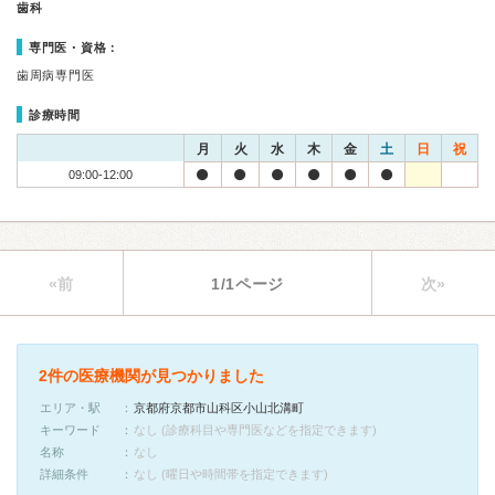
歯科
専門医・資格：
歯周病専門医
診療時間
月
火
水
木
金
土
日
祝
09:00-12:00
«前
1/1ページ
次»
2件の医療機関が見つかりました
エリア・駅
京都府京都市山科区小山北溝町
キーワード
なし (診療科目や専門医などを指定できます)
名称
なし
詳細条件
なし (曜日や時間帯を指定できます)