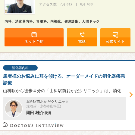
アクセス数 7月:
617
| 6月:
488
内科、消化器内科、胃腸科、内視鏡、健康診断、人間ドック
ネット予約
電話
公式サイト
消化器内科
患者様のお悩みに耳を傾ける、オーダーメイドの消化器疾患
診療
山科駅から徒歩４分の「山科駅前おかだクリニック」は、消化器内科、内視鏡内科、一般内科を標榜し2023年5月開院。豊かな経験に基づく内視鏡検査と対話を重視した同院の診療について、院長の岡田雄介先生に伺った。
山科駅前おかだクリニック
(京都府・京都市山科区)
岡田 雄介
院長