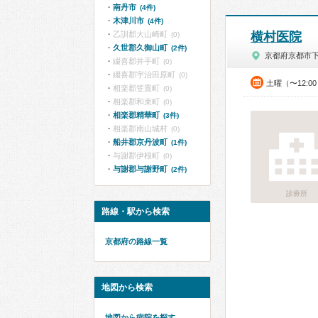
南丹市
(4件)
木津川市
(4件)
乙訓郡大山崎町
横村医院
(0)
久世郡久御山町
(2件)
京都府京都市
綴喜郡井手町
(0)
綴喜郡宇治田原町
(0)
土曜（〜12:0
相楽郡笠置町
(0)
相楽郡和束町
(0)
相楽郡精華町
(3件)
相楽郡南山城村
(0)
船井郡京丹波町
(1件)
与謝郡伊根町
(0)
与謝郡与謝野町
(2件)
診療所
路線・駅から検索
京都府の路線一覧
地図から検索
地図から病院を探す