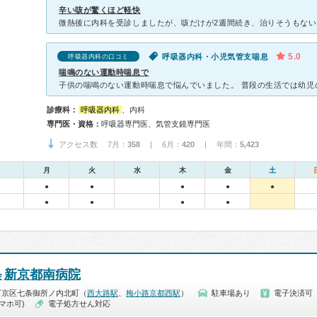
辛い咳が驚くほど軽快
5.0
呼吸器内科・小児気管支喘息
呼吸器内科の口コミ
喘鳴のない運動時喘息で
診療科：
呼吸器内科
、内科
専門医・資格：
呼吸器専門医、気管支鏡専門医
アクセス数 7月：
358
| 6月：
420
| 年間：
5,423
月
火
水
木
金
土
●
●
●
●
●
●
●
●
●
新京都南病院
会
下京区七条御所ノ内北町（
西大路駅
、
梅小路京都西駅
）
駐車場あり
電子決済可
マホ可)
電子処方せん対応