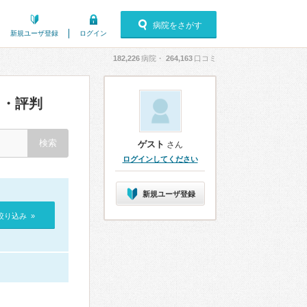
病院をさがす
新規ユーザ登録
ログイン
182,226
病院・
264,163
口コミ
・評判
ゲスト
さん
ログインしてください
新規ユーザ登録
絞り込み »