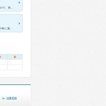
微熱後に内科を受診しましたが、咳だけが2週間続き、治りそうもないので、初めて呼吸器内科を受診しました。 先生は笑顔で丁寧に話しを聞いて下さります。症状から、いくつか検査をして下さいました。診断は
子供の喘鳴のない運動時喘息で悩んでいました。 普段の生活では幼児の時に風邪で喘鳴が出たくらい。 ある日を境にスポーツクラブで運動時に喘息が出て、顔面蒼白、唇真っ青、立っている事も辛そうでした。
日
祝
治療実績