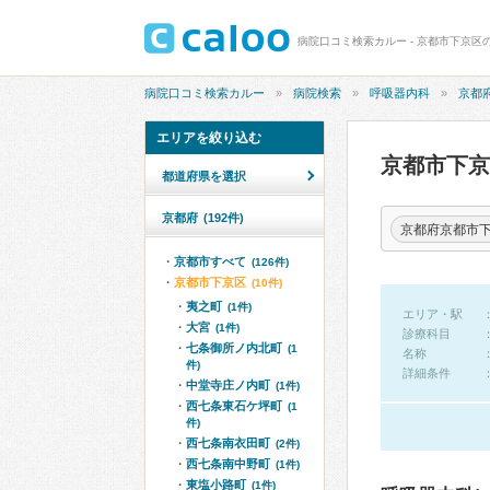
病院口コミ検索カルー - 京都市下京区
病院口コミ検索カルー
病院検索
呼吸器内科
京都
エリアを絞り込む
京都市下
都道府県を選択
京都府
(192件)
京都府京都市
京都市すべて
(126件)
京都市下京区
(10件)
夷之町
(1件)
エリア・駅
大宮
(1件)
診療科目
七条御所ノ内北町
(1
名称
件)
詳細条件
中堂寺庄ノ内町
(1件)
西七条東石ケ坪町
(1
件)
西七条南衣田町
(2件)
西七条南中野町
(1件)
東塩小路町
(1件)