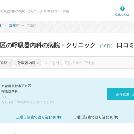
の呼吸器内科の病院・クリニック 10件 口コミ・評判
Calooとは
府
京都市
下京区
京区の呼吸器内科の病院・クリニック
口コミ
（10件）
×
×
下京区
呼吸器内科
京都府京都市下京区
呼吸器内科
条件変更・
なし
なし (曜日や時間帯を指定できます)
土曜日診療で絞り込む (8件)
日曜日診療で絞り込む (0件)