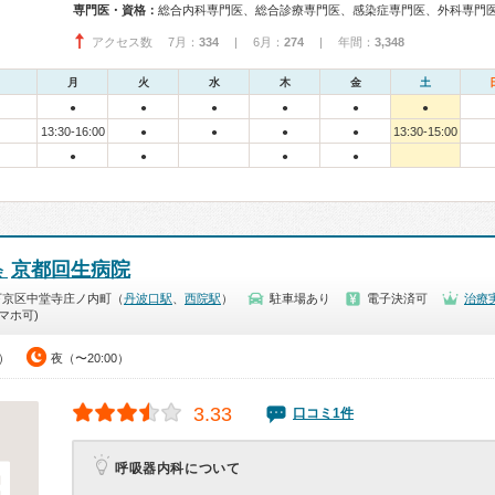
専門医・資格：
アクセス数 7月：
334
| 6月：
274
| 年間：
3,348
月
火
水
木
金
土
●
●
●
●
●
●
13:30-16:00
13:30-15:00
●
●
●
●
●
●
●
●
京都回生病院
会
下京区中堂寺庄ノ内町（
丹波口駅
、
西院駅
）
駐車場あり
電子決済可
治療
マホ可)
0）
夜（〜20:00）
3.33
口コミ1件
呼吸器内科について