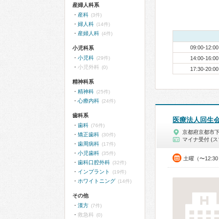
産婦人科系
産科
(3件)
婦人科
(14件)
産婦人科
(4件)
09:00-12:00
小児科系
小児科
(29件)
14:00-16:00
小児外科
(0)
17:30-20:00
精神科系
精神科
(25件)
心療内科
(24件)
歯科系
医療法人回生
歯科
(76件)
京都府京都市
矯正歯科
(30件)
マイナ受付 (ス
歯周病科
(17件)
小児歯科
(35件)
土曜（〜12:3
歯科口腔外科
(32件)
インプラント
(19件)
ホワイトニング
(14件)
その他
漢方
(7件)
救急科
(0)