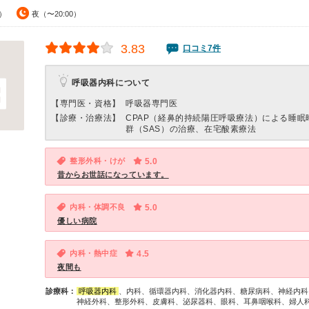
0）
夜（〜20:00）
3.83
口コミ7件
呼吸器内科について
【専門医・資格】
呼吸器専門医
【診療・治療法】
CPAP（経鼻的持続陽圧呼吸療法）による睡眠
群（SAS）の治療、在宅酸素療法
整形外科・けが
5.0
昔からお世話になっています。
内科・体調不良
5.0
優しい病院
内科・熱中症
4.5
夜間も
診療科：
呼吸器内科
、内科、循環器内科、消化器内科、糖尿病科、神経内科
神経外科、整形外科、皮膚科、泌尿器科、眼科、耳鼻咽喉科、婦人