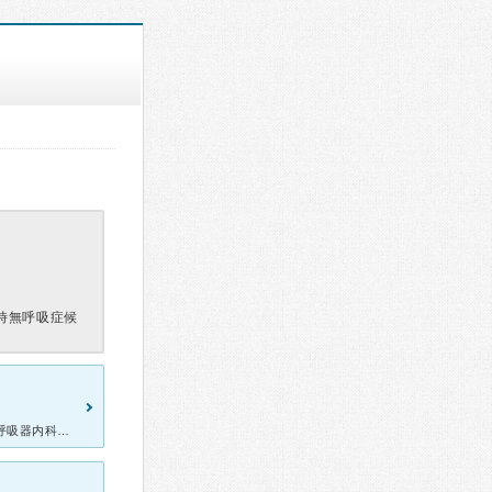
時無呼吸症候
大人の喘息になってから、咳が気になり行かせて頂きました｡3件目の呼吸器内科です。素晴らしい医院でした｡口コミはヤラセが多いですが、皆さまの口ｺﾐを信じて行って良かったです。皆さんが、なぜここに書き込ま
0