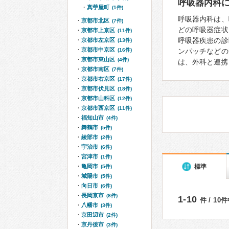
呼吸器内科
真苧屋町
(1件)
呼吸器内科は、
京都市北区
(7件)
どの呼吸器症状
京都市上京区
(11件)
呼吸器疾患の診
京都市左京区
(13件)
京都市中京区
(16件)
ンパッチなどの
京都市東山区
(4件)
は、外科と連携
京都市南区
(7件)
京都市右京区
(17件)
京都市伏見区
(18件)
京都市山科区
(12件)
京都市西京区
(11件)
福知山市
(4件)
舞鶴市
(5件)
綾部市
(2件)
宇治市
(6件)
宮津市
(1件)
標準
亀岡市
(5件)
城陽市
(5件)
向日市
(6件)
長岡京市
(8件)
1-10
件 / 10
八幡市
(3件)
京田辺市
(2件)
京丹後市
(3件)