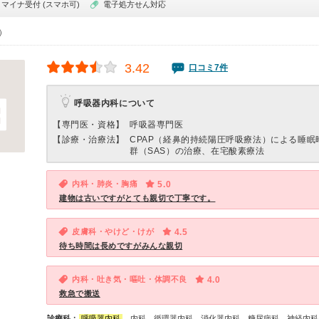
マイナ受付 (スマホ可)
電子処方せん対応
0）
3.42
口コミ7件
呼吸器内科について
【専門医・資格】
呼吸器専門医
【診療・治療法】
CPAP（経鼻的持続陽圧呼吸療法）による睡眠
群（SAS）の治療、在宅酸素療法
内科・肺炎・胸痛
5.0
建物は古いですがとても親切で丁寧です。
皮膚科・やけど・けが
4.5
待ち時間は長めですがみんな親切
内科・吐き気・嘔吐・体調不良
4.0
救急で搬送
診療科：
呼吸器内科
、内科、循環器内科、消化器内科、糖尿病科、神経内科