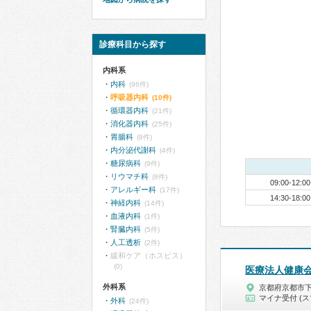
診療科目から探す
内科系
内科
(96件)
呼吸器内科
(10件)
循環器内科
(21件)
消化器内科
(25件)
胃腸科
(8件)
内分泌代謝科
(4件)
糖尿病科
(9件)
リウマチ科
(8件)
09:00-12:00
アレルギー科
(17件)
14:30-18:00
神経内科
(14件)
血液内科
(1件)
腎臓内科
(5件)
人工透析
(2件)
緩和ケア（ホスピス）
(0)
医療法人健康
外科系
京都府京都市
マイナ受付 (ス
外科
(24件)