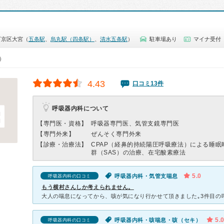
下京区大宮（
五条駅
、
烏丸駅（四条駅）
、
清水五条駅
）
駐車場あり
マイナ受付
0）
4.43
口コミ13件
呼吸器内科について
【専門医・資格】
呼吸器専門医、気管支鏡専門医
【専門外来】
ぜんそく専門外来
【診療・治療法】
CPAP（経鼻的持続陽圧呼吸療法）による睡眠
群（SAS）の治療、在宅酸素療法
5.0
呼吸器内科・気管支喘息
呼吸器内科の口コミ
もう横村さんしか考えられません。
5.
呼吸器内科・咳喘息・咳（セキ）
呼吸器内科の口コミ