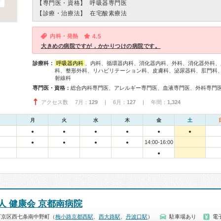
【専門医・資格】
呼吸器専門医
【診療・治療法】
在宅酸素療法
内科・発熱
4.5
大きめの病院ですが，かかりつけの病院です。
診療科：
呼吸器内科
、内科、循環器内科、消化器内科、外科、消化器外科、
科、整形外科、リハビリテーション科、皮膚科、泌尿器科、肛門科
射線科
専門医・資格：
アクセス数 7月：
129
| 6月：
127
| 年間：
1,324
月
火
水
木
金
土
●
●
●
●
●
●
14:00-16:00
●
●
●
●
●
人 健康会 京都南病院
下京区西七条南中野町（
梅小路京都西駅
、
西大路駅
、
丹波口駅
）
駐車場あり
電