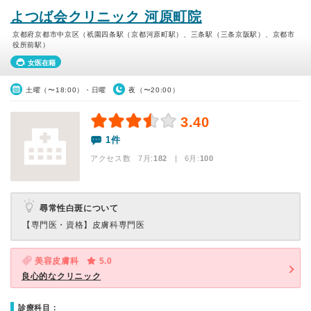
よつば会クリニック 河原町院
京都府京都市中京区（祇園四条駅（京都河原町駅）、三条駅（三条京阪駅）、京都市
役所前駅）
女医在籍
土曜（〜18:00）・日曜
夜（〜20:00）
3.40
1件
アクセス数 7月:
182
| 6月:
100
尋常性白斑について
【専門医・資格】
皮膚科専門医
美容皮膚科
5.0
良心的なクリニック
診療科目：