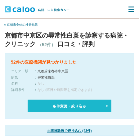
« 京都市全体の検索結果
京都市中京区の尋常性白斑を診察する病院・
クリニック
口コミ・評判
（52件）
52件の医療機関が見つかりました
エリア・駅
京都府京都市中京区
病気
尋常性白斑
名称
なし
詳細条件
なし (曜日や時間帯を指定できます)
条件変更・絞り込み
土曜日診療で絞り込む (43件)