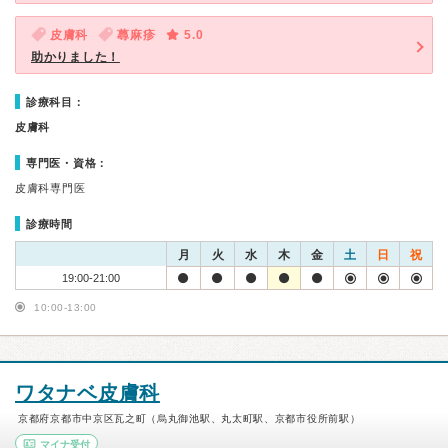
皮膚科
蕁麻疹
5.0
助かりました！
診療科目：
皮膚科
専門医・資格：
皮膚科専門医
診療時間
月
火
水
木
金
土
日
祝
19:00-21:00
10:00-13:00
ワタナベ皮膚科
京都府京都市中京区瓦之町（烏丸御池駅、丸太町駅、京都市役所前駅）
マイナ受付