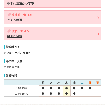
非常に迅速かつ丁寧
皮膚科
4.5
とても綺麗
疲れ
4.5
親切な診察
診療科目：
アレルギー科、皮膚科
専門医・資格：
皮膚科専門医
診療時間
月
火
水
木
金
土
日
祝
10:00-13:00
15:00-18:30