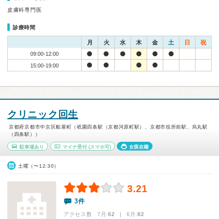
皮膚科専門医
診療時間
月
火
水
木
金
土
日
祝
09:00-12:00
15:00-19:00
クリニック回生
京都府京都市中京区船屋町（祇園四条駅（京都河原町駅）、京都市役所前駅、烏丸駅
（四条駅））
駐車場あり
マイナ受付
(スマホ可)
女医在籍
土曜（〜12:30）
3.21
3件
アクセス数 7月:
62
| 6月:
82