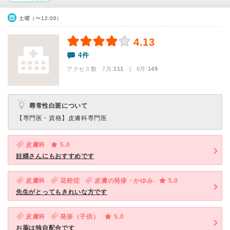
土曜（〜12:00）
4.13
4件
アクセス数 7月:
111
| 6月:
149
尋常性白斑について
【専門医・資格】
皮膚科専門医
皮膚科
5.0
妊婦さんにもおすすめです
皮膚科
花粉症
皮膚の発疹・かゆみ
5.0
先生がとってもきれいな方です
皮膚科
発疹（子供）
5.0
お薬は独自配合です