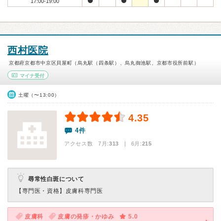
17:00-19:00
西村医院
京都府京都市中京区貝屋町（烏丸駅（四条駅）、烏丸御池駅、京都市役所前駅）
マイナ受付
土曜（〜13:00）
4.35
4件
アクセス数 7月:
313
| 6月:
215
尋常性白斑について
【専門医・資格】
皮膚科専門医
皮膚科
皮膚の発疹・かゆみ
5.0