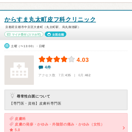
からすま丸太町皮フ科クリニック
京都府京都市中京区大倉町（丸太町駅、烏丸御池駅）
マイナ受付
(スマホ可)
女医在籍
土曜（〜13:00）・日曜
4.03
4件
アクセス数 7月:
435
| 6月:
462
尋常性白斑について
【専門医・資格】
皮膚科専門医
皮膚科
皮膚の発疹・かゆみ・外陰部の痛み・かゆみ（女性）
5.0