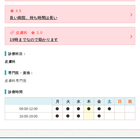
4.5
良い病院、待ち時間は長い
皮膚科
3.0
19時までなので助かります
診療科目：
皮膚科
専門医・資格：
皮膚科専門医
診療時間
月
火
水
木
金
土
日
祝
09:00-12:00
16:00-19:00