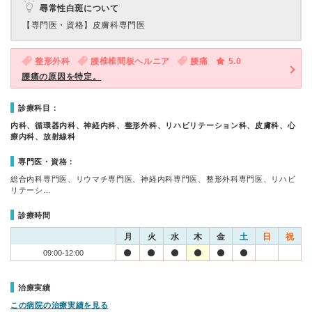
尋常性白斑について
【専門医・資格】
皮膚科専門医
整形外科
腰椎椎間板ヘルニア
腰痛
5.0
腰痛の原因を特定。
診療科目：
内科、循環器内科、神経内科、整形外科、リハビリテーション科、皮膚科、心
療内科、放射線科
専門医・資格：
総合内科専門医、リウマチ専門医、神経内科専門医、整形外科専門医、リハビ
リテーシ…
診療時間
月
火
水
木
金
土
日
祝
09:00-12:00
治療実績
この病院の治療実績を見る