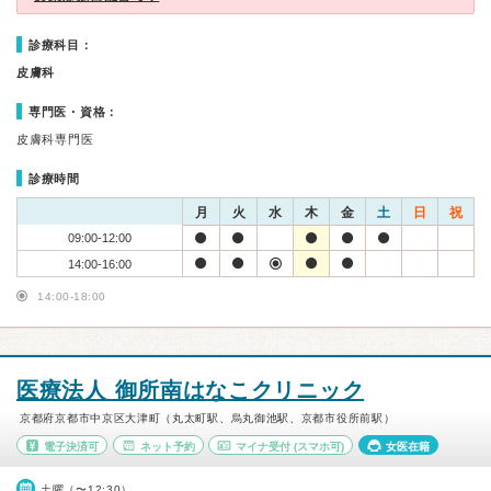
診療科目：
皮膚科
専門医・資格：
皮膚科専門医
診療時間
月
火
水
木
金
土
日
祝
09:00-12:00
14:00-16:00
14:00-18:00
医療法人 御所南はなこクリニック
京都府京都市中京区大津町（丸太町駅、烏丸御池駅、京都市役所前駅）
電子決済可
ネット予約
マイナ受付
(スマホ可)
女医在籍
土曜（〜12:30）