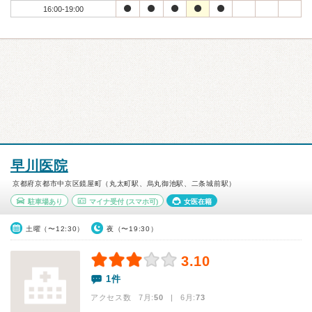
16:00-19:00
早川医院
京都府京都市中京区鏡屋町（丸太町駅、烏丸御池駅、二条城前駅）
駐車場あり
マイナ受付
(スマホ可)
女医在籍
土曜（〜12:30）
夜（〜19:30）
3.10
1件
アクセス数 7月:
50
| 6月:
73