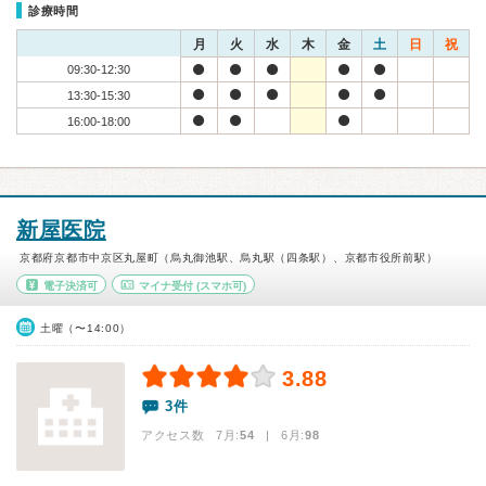
診療時間
月
火
水
木
金
土
日
祝
09:30-12:30
13:30-15:30
16:00-18:00
新屋医院
京都府京都市中京区丸屋町（烏丸御池駅、烏丸駅（四条駅）、京都市役所前駅）
電子決済可
マイナ受付
(スマホ可)
土曜（〜14:00）
3.88
3件
アクセス数 7月:
54
| 6月:
98