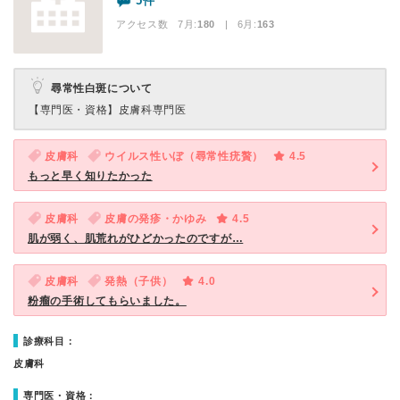
5件
アクセス数 7月:
180
| 6月:
163
尋常性白斑について
【専門医・資格】
皮膚科専門医
皮膚科
ウイルス性いぼ（尋常性疣贅）
4.5
もっと早く知りたかった
皮膚科
皮膚の発疹・かゆみ
4.5
肌が弱く、肌荒れがひどかったのですが…
皮膚科
発熱（子供）
4.0
粉瘤の手術してもらいました。
診療科目：
皮膚科
専門医・資格：