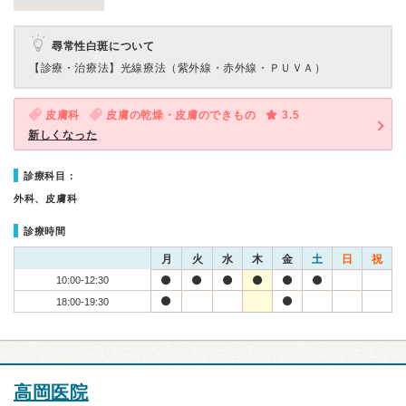
尋常性白斑について
【診療・治療法】
光線療法（紫外線・赤外線・ＰＵＶＡ）
皮膚科
皮膚の乾燥・皮膚のできもの
3.5
新しくなった
診療科目：
外科、皮膚科
診療時間
月
火
水
木
金
土
日
祝
10:00-12:30
18:00-19:30
高岡医院