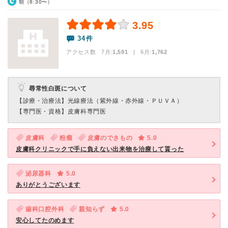
朝（8:30〜）
3.95
34件
アクセス数 7月:
1,591
| 6月:
1,762
尋常性白斑について
【診療・治療法】
光線療法（紫外線・赤外線・ＰＵＶＡ）
【専門医・資格】
皮膚科専門医
皮膚科
粉瘤
皮膚のできもの
5.0
皮膚科クリニックで手に負えない出来物を治療して貰った
泌尿器科
5.0
ありがとうございます
歯科口腔外科
親知らず
5.0
安心してたのめます