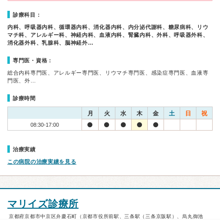
診療科目：
内科、呼吸器内科、循環器内科、消化器内科、内分泌代謝科、糖尿病科、リウ
マチ科、アレルギー科、神経内科、血液内科、腎臓内科、外科、呼吸器外科、
消化器外科、乳腺科、脳神経外…
専門医・資格：
総合内科専門医、アレルギー専門医、リウマチ専門医、感染症専門医、血液専
門医、外…
診療時間
月
火
水
木
金
土
日
祝
08:30-17:00
治療実績
この病院の治療実績を見る
マリイズ診療所
京都府京都市中京区弁慶石町（京都市役所前駅、三条駅（三条京阪駅）、烏丸御池