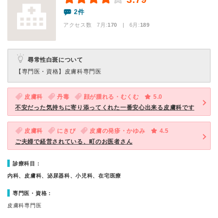
2件
アクセス数 7月:
170
| 6月:
189
尋常性白斑について
【専門医・資格】
皮膚科専門医
皮膚科
丹毒
顔が腫れる・むくむ
5.0
不安だった気持ちに寄り添ってくれた一番安心出来る皮膚科です
皮膚科
にきび
皮膚の発疹・かゆみ
4.5
ご夫婦で経営されている、町のお医者さん
診療科目：
内科、皮膚科、泌尿器科、小児科、在宅医療
専門医・資格：
皮膚科専門医