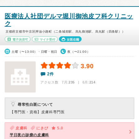
医療法人社団デルマ堀川御池皮フ科クリニッ
ク
京都府京都市中京区押油小路町（二条城前駅、烏丸御池駅、烏丸駅（四条駅））
電子決済可
マイナ受付
女医在籍
土曜（〜13:00）・日曜・祝日
夜（〜21:00）
3.90
2件
アクセス数 7月:
235
| 6月:
214
尋常性白斑について
【専門医・資格】
皮膚科専門医
皮膚科
にきび
5.0
平日夜の診療の皮膚科