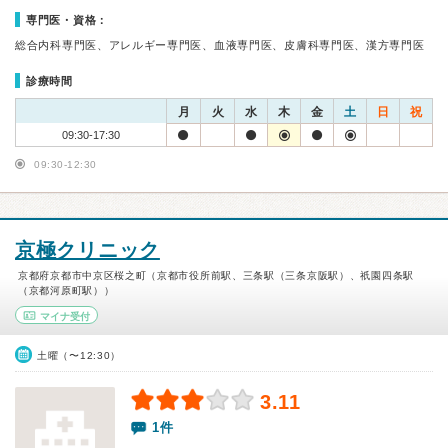
専門医・資格：
総合内科専門医、アレルギー専門医、血液専門医、皮膚科専門医、漢方専門医
診療時間
月
火
水
木
金
土
日
祝
09:30-17:30
09:30-12:30
京極クリニック
京都府京都市中京区桜之町（京都市役所前駅、三条駅（三条京阪駅）、祇園四条駅
（京都河原町駅））
マイナ受付
土曜（〜12:30）
3.11
1件