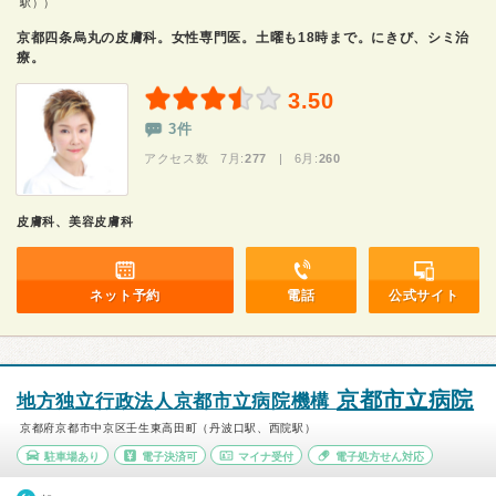
駅））
京都四条烏丸の皮膚科。女性専門医。土曜も18時まで。にきび、シミ治
療。
3.50
3件
アクセス数 7月:
277
| 6月:
260
皮膚科、美容皮膚科
ネット予約
電話
公式サイト
京都市立病院
地方独立行政法人京都市立病院機構
京都府京都市中京区壬生東高田町（丹波口駅、西院駅）
駐車場あり
電子決済可
マイナ受付
電子処方せん対応