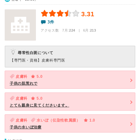
3.31
3件
アクセス数 7月:
224
| 6月:
213
尋常性白斑について
【専門医・資格】
皮膚科専門医
皮膚科
5.0
子供の肌荒れで
皮膚科
5.0
とても親身に見てくださいます。
皮膚科
水いぼ（伝染性軟属腫）
1.0
子供の水いぼ治療