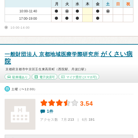
月
火
水
木
金
土
日
祝
10:00-11:40
17:00-19:00
10:00-14:00
がくさい病
一般財団法人 京都地域医療学際研究所
院
京都府京都市中京区壬生東高田町（西院駅、丹波口駅）
駐車場あり
電子決済可
マイナ受付
(スマホ可)
土曜（〜12:00）
3.54
1件
アクセス数 7月:
213
| 6月:
191