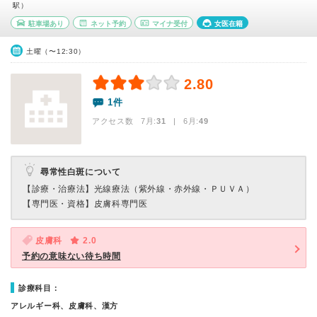
駅）
駐車場あり
ネット予約
マイナ受付
女医在籍
土曜（〜12:30）
2.80
1件
アクセス数 7月:
31
| 6月:
49
尋常性白斑について
【診療・治療法】
光線療法（紫外線・赤外線・ＰＵＶＡ）
【専門医・資格】
皮膚科専門医
皮膚科
2.0
予約の意味ない待ち時間
診療科目：
アレルギー科、皮膚科、漢方