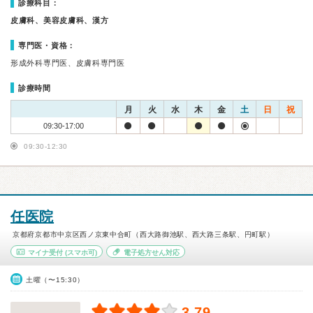
診療科目：
皮膚科、美容皮膚科、漢方
専門医・資格：
形成外科専門医、皮膚科専門医
診療時間
月
火
水
木
金
土
日
祝
09:30-17:00
09:30-12:30
任医院
京都府京都市中京区西ノ京東中合町（西大路御池駅、西大路三条駅、円町駅）
マイナ受付
(スマホ可)
電子処方せん対応
土曜（〜15:30）
3.79