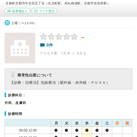
京都府京都市中京区五丁目（丸太町駅、烏丸御池駅、京都市役所前駅）
駐車場あり
マイナ受付
土曜（〜12:00）
－
0件
アクセス数 7月:
4
| 6月:
1
尋常性白斑について
【診療・治療法】
光線療法（紫外線・赤外線・ＰＵＶＡ）
診療科目：
外科、皮膚科
診療時間
月
火
水
木
金
土
日
祝
09:00-12:00