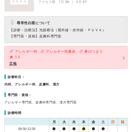
アクセス数 7月:
36
| 6月:
27
尋常性白斑について
【診療・治療法】
光線療法（紫外線・赤外線・ＰＵＶＡ）
【専門医・資格】
皮膚科専門医
アレルギー科
アレルギー性鼻炎
鼻のつまり
3.5
立地
診療科目：
内科、アレルギー科、皮膚科、漢方
専門医・資格：
アレルギー専門医、皮膚科専門医、漢方専門医
診療時間
月
火
水
木
金
土
日
祝
09:30-12:30