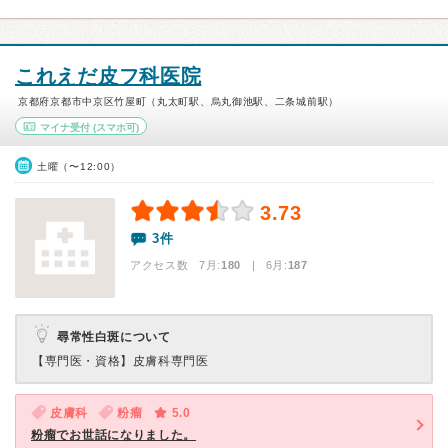
これえだ皮フ科医院
京都府京都市中京区竹屋町（丸太町駅、烏丸御池駅、二条城前駅）
マイナ受付
(スマホ可)
土曜（〜12:00）
3.73
3件
アクセス数 7月:
180
| 6月:
187
尋常性白斑について
【専門医・資格】
皮膚科専門医
皮膚科
粉瘤
5.0
粉瘤でお世話になりました。