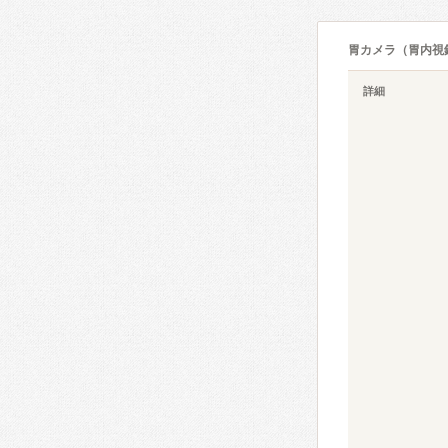
胃カメラ（胃内視
詳細