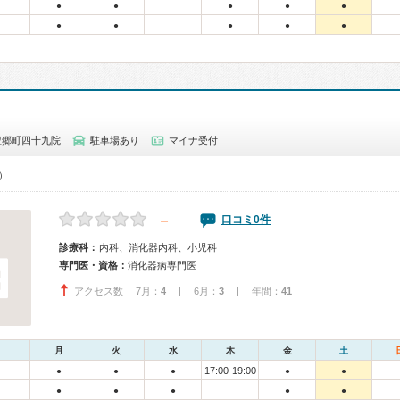
●
●
●
●
●
●
●
●
●
●
豊郷町四十九院
駐車場あり
マイナ受付
0）
－
口コミ0件
診療科：
内科、消化器内科、小児科
専門医・資格：
消化器病専門医
アクセス数 7月：
4
| 6月：
3
| 年間：
41
月
火
水
木
金
土
17:00-19:00
●
●
●
●
●
●
●
●
●
●