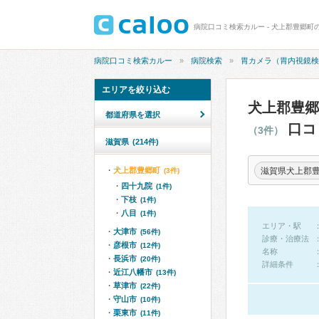
病院口コミ検索カルー
病院検索
胃カメラ（胃内視鏡検
エリアを絞り込む
犬上郡豊郷
都道府県を選択
口コ
（3件）
滋賀県
(214件)
滋賀県犬上郡
犬上郡豊郷町
(3件)
四十九院
(1件)
下枝
(1件)
八目
(1件)
エリア・駅
大津市
(56件)
診療・治療法
彦根市
(12件)
名称
長浜市
(20件)
詳細条件
近江八幡市
(13件)
草津市
(22件)
守山市
(10件)
栗東市
(11件)