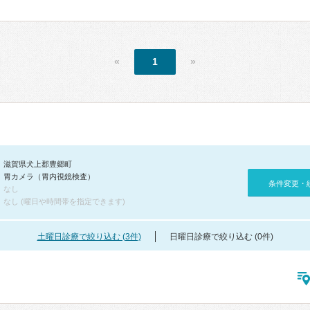
«
1
»
滋賀県犬上郡豊郷町
胃カメラ（胃内視鏡検査）
条件変更・
なし
なし (曜日や時間帯を指定できます)
土曜日診療で絞り込む (3件)
日曜日診療で絞り込む (0件)