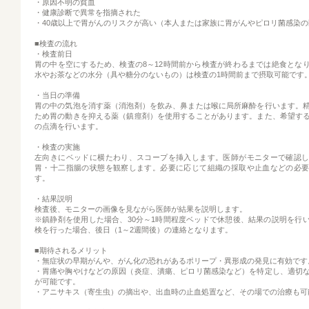
・原因不明の貧血
・健康診断で異常を指摘された
・40歳以上で胃がんのリスクが高い（本人または家族に胃がんやピロリ菌感染
■検査の流れ
・検査前日
胃の中を空にするため、検査の8～12時間前から検査が終わるまでは絶食とな
水やお茶などの水分（具や糖分のないもの）は検査の1時間前まで摂取可能です
・当日の準備
胃の中の気泡を消す薬（消泡剤）を飲み、鼻または喉に局所麻酔を行います。
ため胃の動きを抑える薬（鎮痙剤）を使用することがあります。また、希望す
の点滴を行います。
・検査の実施
左向きにベッドに横たわり、スコープを挿入します。医師がモニターで確認
胃・十二指腸の状態を観察します。必要に応じて組織の採取や止血などの必
す。
・結果説明
検査後、モニターの画像を見ながら医師が結果を説明します。
※鎮静剤を使用した場合、30分～1時間程度ベッドで休憩後、結果の説明を行
検を行った場合、後日（1～2週間後）の連絡となります。
■期待されるメリット
・無症状の早期がんや、がん化の恐れがあるポリープ・異形成の発見に有効です
・胃痛や胸やけなどの原因（炎症、潰瘍、ピロリ菌感染など）を特定し、適切
が可能です。
・アニサキス（寄生虫）の摘出や、出血時の止血処置など、その場での治療も可