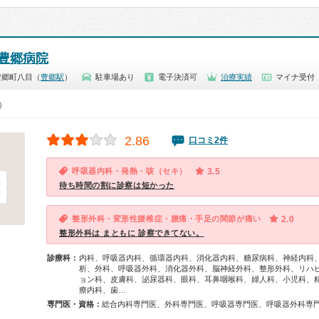
豊郷病院
豊郷町八目（
豊郷駅
）
駐車場あり
電子決済可
治療実績
マイナ受付
0）
2.86
口コミ2件
呼吸器内科・発熱・咳（セキ）
3.5
待ち時間の割に診察は短かった
整形外科・変形性腰椎症・腰痛・手足の関節が痛い
2.0
整形外科は まともに 診察できてない。
診療科：
内科、呼吸器内科、循環器内科、消化器内科、糖尿病科、神経内科
析、外科、呼吸器外科、消化器外科、脳神経外科、整形外科、リハ
ョン科、皮膚科、泌尿器科、眼科、耳鼻咽喉科、婦人科、小児科、
療内科、歯…
専門医・資格：