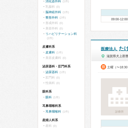
消化器外科
(1件)
乳腺科
(0)
脳神経外科
(1件)
整形外科
(2件)
09:00-12:00
形成外科
(0)
美容外科
(0)
リハビリテーション科
(2件)
皮膚科系
た
医療法人
皮膚科
(1件)
滋賀県犬上郡
美容皮膚科
(0)
泌尿器科・肛門科系
土曜（〜18:3
泌尿器科
(1件)
肛門科
(0)
性病科
(0)
眼科系
眼科
(1件)
耳鼻咽喉科系
耳鼻咽喉科
(1件)
診療所
産婦人科系
産科
(0)