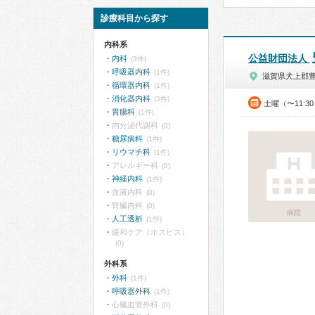
診療科目から探す
内科系
公益財団法人
内科
(3件)
呼吸器内科
(1件)
滋賀県犬上郡
循環器内科
(1件)
消化器内科
(3件)
土曜（〜11:3
胃腸科
(1件)
内分泌代謝科
(0)
糖尿病科
(1件)
リウマチ科
(1件)
アレルギー科
(0)
神経内科
(1件)
血液内科
(0)
腎臓内科
(0)
病院
人工透析
(1件)
緩和ケア（ホスピス）
(0)
外科系
外科
(1件)
呼吸器外科
(1件)
心臓血管外科
(0)