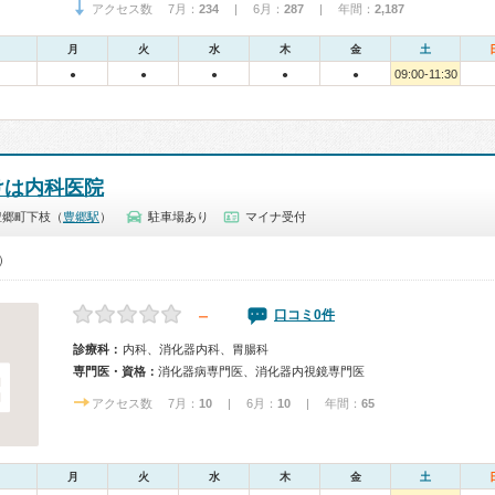
アクセス数 7月：
234
| 6月：
287
| 年間：
2,187
月
火
水
木
金
土
09:00-11:30
●
●
●
●
●
けは内科医院
豊郷町下枝（
豊郷駅
）
駐車場あり
マイナ受付
0）
－
口コミ0件
診療科：
内科、消化器内科、胃腸科
専門医・資格：
消化器病専門医、消化器内視鏡専門医
アクセス数 7月：
10
| 6月：
10
| 年間：
65
月
火
水
木
金
土