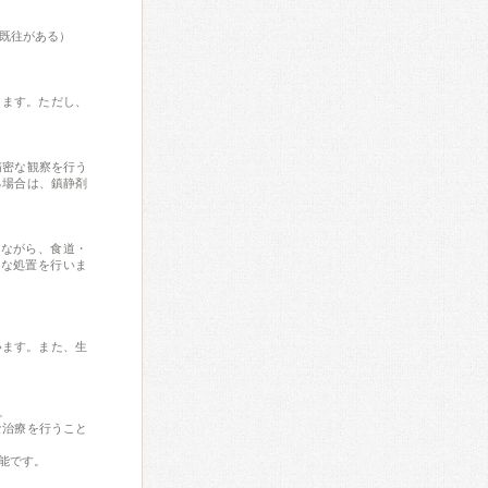
の既往がある）
ります。ただし、
。
精密な観察を行う
る場合は、鎮静剤
しながら、食道・
要な処置を行いま
います。また、生
。
な治療を行うこと
能です。