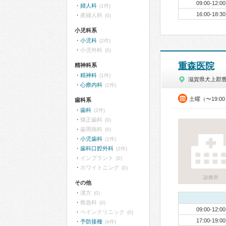
09:00-12:00
婦人科
(1件)
16:00-18:30
産婦人科
(0)
小児科系
小児科
(2件)
小児外科
(0)
重森医院
精神科系
精神科
(1件)
滋賀県犬上郡
心療内科
(1件)
土曜（〜19:0
歯科系
歯科
(2件)
矯正歯科
(0)
歯周病科
(0)
小児歯科
(1件)
歯科口腔外科
(2件)
インプラント
(0)
ホワイトニング
(0)
診療所
その他
漢方
(0)
救急科
(0)
09:00-12:00
ペインクリニック
(0)
17:00-19:00
予防接種
(4件)