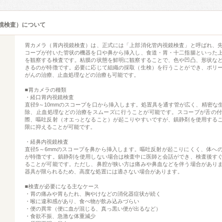
鏡検査）について
胃カメラ（胃内視鏡検査）は、正式には「上部消化管内視鏡検査」と呼ばれ、
コープが付いた管状の機器を口や鼻から挿入し、食道・胃・十二指腸といった
を観察する検査です。粘膜の状態を鮮明に観察することで、色や凹凸、形状な
きるのが特徴です。必要に応じて組織の採取（生検）を行うことができ、ポリ
がんの治療、止血処理などの治療も可能です。
■胃カメラの種類
・経口胃内視鏡検査
直径9～10mmのスコープを口から挿入します。処置具を通す管が広く、精密な
除、止血処理などの治療をスムーズに行うことが可能です。スコープが舌の
際、嘔吐反射（オエっとなること）が起こりやすいですが、鎮静剤を使用する
限に抑えることが可能です。
・経鼻内視鏡検査
直径5～6mmのスコープを鼻から挿入します。嘔吐反射が起こりにくく、体へ
が特徴です。鎮静剤を使用しない場合は検査中に医師と会話ができ、検査後す
ることが可能です。ただし、鼻腔が狭い方は痛みや鼻血などを伴う場合があり
器具が限られるため、高度な処置には適さない場合があります。
■検査が必要になる主なケース
・胃の痛みや胃もたれ、胸やけなどの消化器症状が続く
・喉に違和感があり、食べ物が飲み込みづらい
・便の異常（便に血が混じる、真っ黒い便が出るなど）
・食欲不振、急激な体重減少