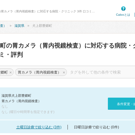
病院口コミ検索カルー - 犬上郡豊郷町の胃カメラ（胃内視鏡検査）に対応する病院・クリニック 3件 口コミ・評判
Calooとは
査）
滋賀県
犬上郡豊郷町
町の胃カメラ（胃内視鏡検査）に対応する病院・
ミ・評判
×
×
豊郷町
胃カメラ（胃内視鏡検査）
滋賀県犬上郡豊郷町
胃カメラ（胃内視鏡検査）
条件変更・
なし
なし (曜日や時間帯を指定できます)
土曜日診療で絞り込む (3件)
日曜日診療で絞り込む (0件)