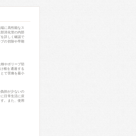
先端に高性能なス
上部消化管の内部
どを詳しく確認で
ープの切除や早期
生検やポリープ切
付け根を通過する
ことで苦痛を最小
の負担が少ないの
ぐに日常生活に戻
ます。また、使用