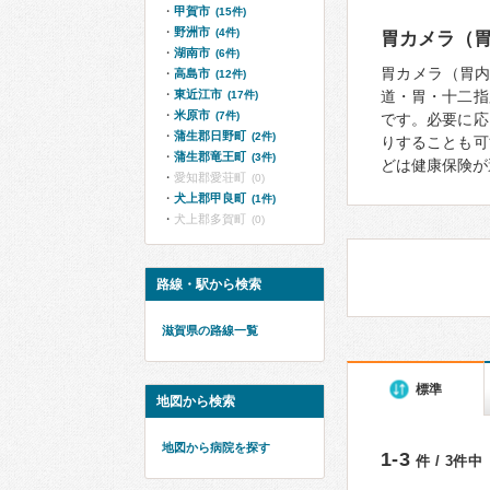
甲賀市
(15件)
野洲市
(4件)
胃カメラ（
湖南市
(6件)
胃カメラ（胃
高島市
(12件)
東近江市
道・胃・十二指
(17件)
米原市
(7件)
です。必要に応
蒲生郡日野町
(2件)
りすることも可
蒲生郡竜王町
(3件)
どは健康保険が
愛知郡愛荘町
(0)
犬上郡甲良町
(1件)
犬上郡多賀町
(0)
路線・駅から検索
滋賀県の路線一覧
標準
地図から検索
地図から病院を探す
1-3
件 / 3件中