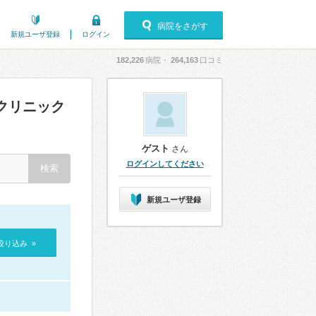
病院をさがす
新規ユーザ登録
ログイン
182,226
病院・
264,163
口コミ
クリニック
ゲスト
さん
ログインしてください
新規ユーザ登録
絞り込み »