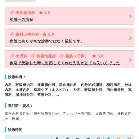
消化器内科
5.0
地域一の病院
歯科口腔外科
5.0
病院に有りがちな診察ではなく親切です。
小児科
突発性発疹
発熱（子供）
5.0
救急で受診した時に対応してくれた先生がとても良い方でした
診療科目：
内科、呼吸器内科、循環器内科、消化器内科、内分泌代謝科、糖尿病科、神経
内科、血液内科、緩和ケア（ホスピス）、外科、呼吸器外科、消化器外科、乳
腺科、脳神経外科、整形外科、…
専門医・資格：
総合内科専門医、総合診療専門医、アレルギー専門医、血液専門医、外科専門
医、糖尿…
診療時間