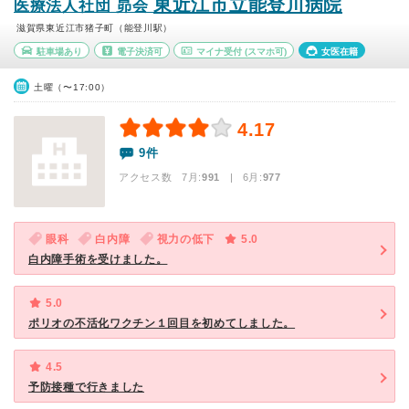
東近江市立能登川病院
医療法人社団 昴会
滋賀県東近江市猪子町（能登川駅）
駐車場あり
電子決済可
マイナ受付
(スマホ可)
女医在籍
土曜（〜17:00）
4.17
9件
アクセス数 7月:
991
| 6月:
977
眼科
白内障
視力の低下
5.0
白内障手術を受けました。
5.0
ポリオの不活化ワクチン１回目を初めてしました。
4.5
予防接種で行きました