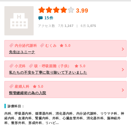
3.99
15件
アクセス数 7月:
1,167
| 6月:
1,075
内分泌代謝科
むくみ
5.0
先生はユニーク
小児科
咳・呼吸困難（子供）
5.0
私たちの不安を丁寧に取り除いて下さいました
産婦人科
5.0
頸管縫縮術の為の入院
診療科目：
内科、呼吸器内科、循環器内科、消化器内科、内分泌代謝科、リウマチ科、神
経内科、血液内科、腎臓内科、外科、心臓血管外科、消化器外科、脳神経外
科、整形外科、形成外科、リハビ…