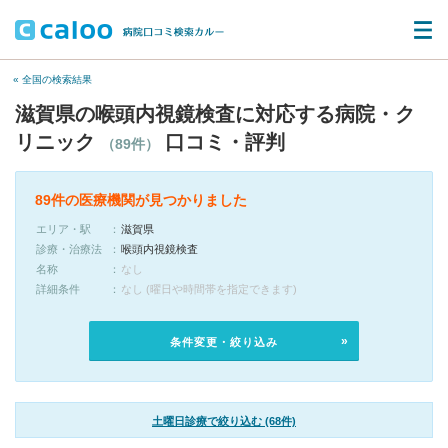
« 全国の検索結果
滋賀県の喉頭内視鏡検査に対応する病院・ク
リニック
口コミ・評判
（89件）
89件の医療機関が見つかりました
エリア・駅
滋賀県
診療・治療法
喉頭内視鏡検査
名称
なし
詳細条件
なし (曜日や時間帯を指定できます)
条件変更・絞り込み
土曜日診療で絞り込む (68件)