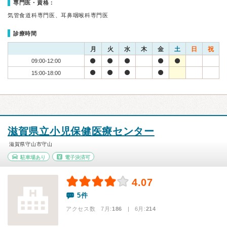
専門医・資格：
気管食道科専門医、耳鼻咽喉科専門医
診療時間
月
火
水
木
金
土
日
祝
09:00-12:00
15:00-18:00
滋賀県立小児保健医療センター
滋賀県守山市守山
駐車場あり
電子決済可
4.07
5件
アクセス数 7月:
186
| 6月:
214