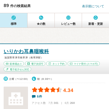
89
件の検索結果
表示順について
標準
★の数
レビュー数
新着・更新
いりかわ耳鼻咽喉科
滋賀県草津市南草津（南草津駅）
駐車場あり
電子決済可
ネット予約
マイナ受付
(スマホ可)
電子処方せん対応
土曜（〜12:00）
朝（8:30〜）
4.34
6件
アクセス数 7月:
301
| 6月:
268