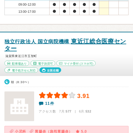
09:00-12:00
13:00-17:00
東近江総合医療セン
独立行政法人 国立病院機構
ター
滋賀県東近江市五智町
駐車場あり
電子決済可
マイナ受付
(スマホ可)
電子処方せん対応
女医在籍
朝（8:30〜）
3.91
11件
アクセス数 7月:
577
| 6月:
532
小児科
胃腸炎（急性胃腸炎）
5.0