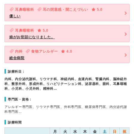
耳鼻咽喉科
耳の閉塞感・聞こえづらい
5.0
優しい
耳鼻咽喉科
5.0
娘がお世話になりました。
内科
食物アレルギー
4.0
総合病院
診療科目：
内科、内分泌代謝科、リウマチ科、神経内科、血液内科、腎臓内科、脳神経外
科、整形外科、形成外科、リハビリテーション科、泌尿器科、眼科、耳鼻咽喉
科、小児科、小児外科、精神科…
専門医・資格：
アレルギー専門医、リウマチ専門医、外科専門医、糖尿病専門医、内分泌代謝
科専門医…
診療時間
月
火
水
木
金
土
日
祝