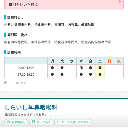
風邪をひいた時に
診療科目：
内科、循環器内科、消化器内科、胃腸科、内視鏡、健康診断
専門医・資格：
総合内科専門医、循環器専門医、消化器病専門医、消化器内視鏡専門医
診療時間
月
火
水
木
金
土
日
祝
09:00-12:00
17:30-19:30
08:30-12:00
しらいし耳鼻咽喉科
滋賀県彦根市金沢町（稲枝駅）
駐車場あり
電子決済可
マイナ受付
(スマホ可)