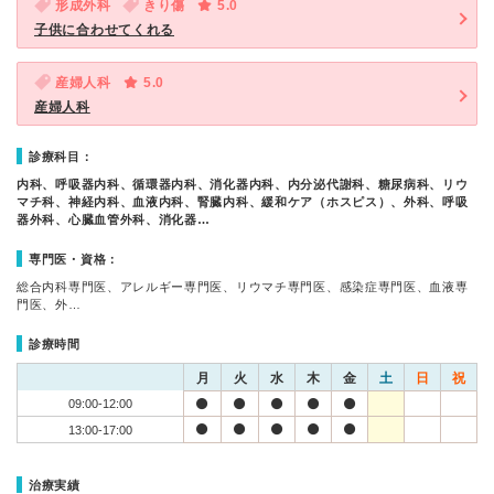
形成外科
きり傷
5.0
子供に合わせてくれる
産婦人科
5.0
産婦人科
診療科目：
内科、呼吸器内科、循環器内科、消化器内科、内分泌代謝科、糖尿病科、リウ
マチ科、神経内科、血液内科、腎臓内科、緩和ケア（ホスピス）、外科、呼吸
器外科、心臓血管外科、消化器…
専門医・資格：
総合内科専門医、アレルギー専門医、リウマチ専門医、感染症専門医、血液専
門医、外…
診療時間
月
火
水
木
金
土
日
祝
09:00-12:00
13:00-17:00
治療実績