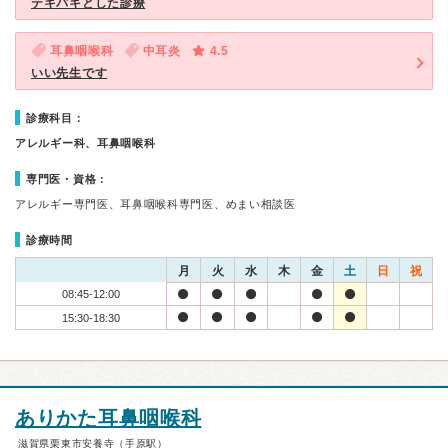
テキパキとした診療
耳鼻咽喉科
中耳炎
4.5
いい先生です
診療科目：
アレルギー科、耳鼻咽喉科
専門医・資格：
アレルギー専門医、耳鼻咽喉科専門医、めまい相談医
診療時間
月
火
水
木
金
土
日
祝
08:45-12:00
15:30-18:30
ありかた耳鼻咽喉科
滋賀県栗東市安養寺（手原駅）