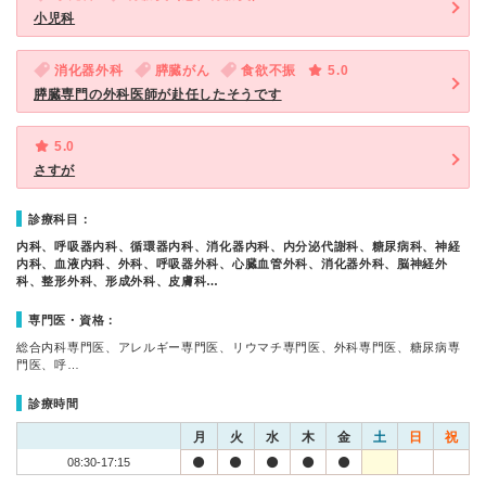
小児科
消化器外科
膵臓がん
食欲不振
5.0
膵臓専門の外科医師が赴任したそうです
5.0
さすが
診療科目：
内科、呼吸器内科、循環器内科、消化器内科、内分泌代謝科、糖尿病科、神経
内科、血液内科、外科、呼吸器外科、心臓血管外科、消化器外科、脳神経外
科、整形外科、形成外科、皮膚科…
専門医・資格：
総合内科専門医、アレルギー専門医、リウマチ専門医、外科専門医、糖尿病専
門医、呼…
診療時間
月
火
水
木
金
土
日
祝
08:30-17:15