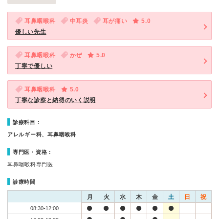
耳鼻咽喉科
中耳炎
耳が痛い
5.0
優しい先生
耳鼻咽喉科
かぜ
5.0
丁寧で優しい
耳鼻咽喉科
5.0
丁寧な診察と納得のいく説明
診療科目：
アレルギー科、耳鼻咽喉科
専門医・資格：
耳鼻咽喉科専門医
診療時間
月
火
水
木
金
土
日
祝
08:30-12:00