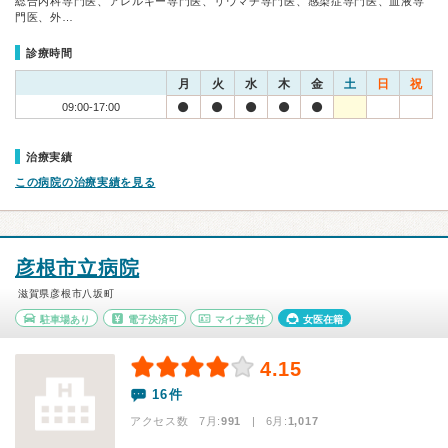
総合内科専門医、アレルギー専門医、リウマチ専門医、感染症専門医、血液専
門医、外…
診療時間
月
火
水
木
金
土
日
祝
09:00-17:00
治療実績
この病院の治療実績を見る
彦根市立病院
滋賀県彦根市八坂町
駐車場あり
電子決済可
マイナ受付
女医在籍
4.15
16件
アクセス数 7月:
991
| 6月:
1,017