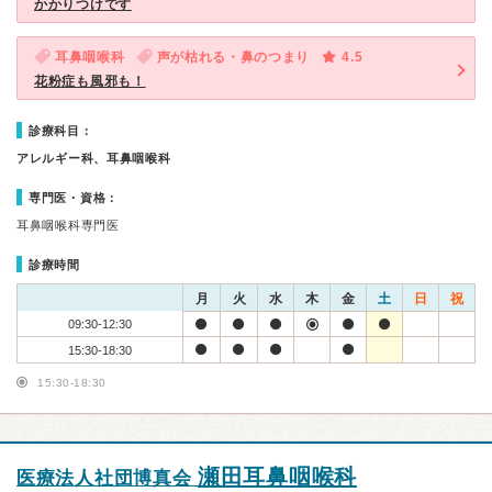
かかりつけです
耳鼻咽喉科
声が枯れる・鼻のつまり
4.5
花粉症も風邪も！
診療科目：
アレルギー科、耳鼻咽喉科
専門医・資格：
耳鼻咽喉科専門医
診療時間
月
火
水
木
金
土
日
祝
09:30-12:30
15:30-18:30
15:30-18:30
瀬田耳鼻咽喉科
医療法人社団博真会