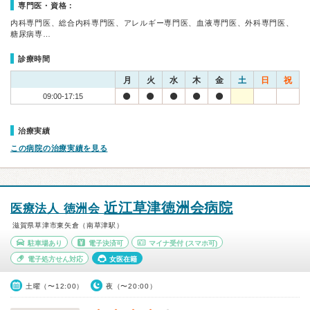
専門医・資格：
内科専門医、総合内科専門医、アレルギー専門医、血液専門医、外科専門医、
糖尿病専…
診療時間
月
火
水
木
金
土
日
祝
09:00-17:15
治療実績
この病院の治療実績を見る
近江草津徳洲会病院
医療法人 徳洲会
滋賀県草津市東矢倉（南草津駅）
駐車場あり
電子決済可
マイナ受付
(スマホ可)
電子処方せん対応
女医在籍
土曜（〜12:00）
夜（〜20:00）