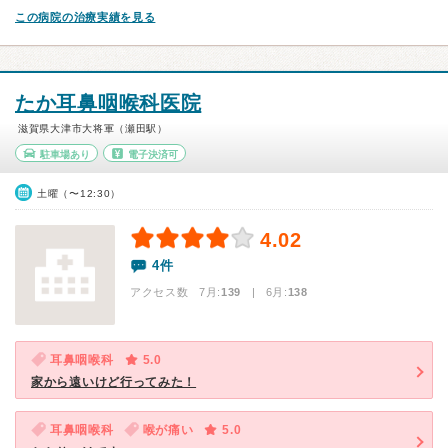
この病院の治療実績を見る
たか耳鼻咽喉科医院
滋賀県大津市大将軍（瀬田駅）
駐車場あり
電子決済可
土曜（〜12:30）
4.02
4件
アクセス数 7月:
139
| 6月:
138
耳鼻咽喉科
5.0
家から遠いけど行ってみた！
耳鼻咽喉科
喉が痛い
5.0