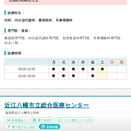
診療科目：
内科、内分泌代謝科、糖尿病科、耳鼻咽喉科
専門医・資格：
糖尿病専門医、内分泌代謝科専門医、気管食道科専門医、耳鼻咽喉科専門医、
めまい相…
診療時間
月
火
水
木
金
土
日
祝
09:00-12:00
16:00-19:00
近江八幡市立総合医療センター
滋賀県近江八幡市土田町
駐車場あり
電子決済可
マイナ受付
(スマホ可)
電子処方せん対応
女医在籍