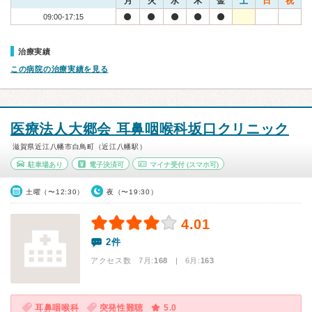
月
火
水
木
金
土
日
祝
09:00-17:15
治療実績
この病院の治療実績を見る
医療法人大郷会 耳鼻咽喉科坂口クリニック
滋賀県近江八幡市白鳥町（近江八幡駅）
駐車場あり
電子決済可
マイナ受付
(スマホ可)
土曜（〜12:30）
夜（〜19:30）
4.01
2件
アクセス数 7月:
168
| 6月:
163
耳鼻咽喉科
突発性難聴
5.0