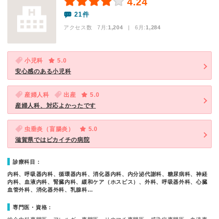
4.24
21件
アクセス数 7月:
1,204
| 6月:
1,284
小児科
5.0
安心感のある小児科
産婦人科
出産
5.0
産婦人科、対応よかったです
虫垂炎（盲腸炎）
5.0
滋賀県ではピカイチの病院
診療科目：
内科、呼吸器内科、循環器内科、消化器内科、内分泌代謝科、糖尿病科、神経
内科、血液内科、腎臓内科、緩和ケア（ホスピス）、外科、呼吸器外科、心臓
血管外科、消化器外科、乳腺科…
専門医・資格：