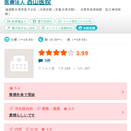
西山医院
医療法人
滋賀県大津市皇子が丘（大津京駅（京阪大津京駅）、大津市役所前駅、近江神宮前
駅）
駐車場あり
電子決済可
マイナ受付
(スマホ可)
電子処方せん対応
オンライン診療対応
女医在籍
土曜（〜19:30）
朝（8:30〜）・夜（〜19:30）
3.99
3件
アクセス数 7月:
204
| 6月:
197
5.0
禁煙外来で受診
消化器内科
胃痛・腹痛
4.5
素晴らしいです
内科
かぜ
4.0