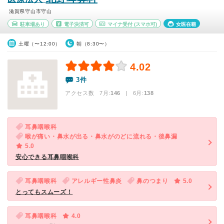
滋賀県守山市守山
駐車場あり
電子決済可
マイナ受付
(スマホ可)
女医在籍
土曜（〜12:00）
朝（8:30〜）
4.02
3件
アクセス数 7月:
146
| 6月:
138
耳鼻咽喉科
喉が痛い・鼻水が出る・鼻水がのどに流れる・後鼻漏
5.0
安心できる耳鼻咽喉科
耳鼻咽喉科
アレルギー性鼻炎
鼻のつまり
5.0
とってもスムーズ！
耳鼻咽喉科
4.0