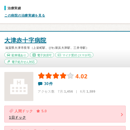
治療実績
この病院の治療実績を見る
大津赤十字病院
滋賀県大津市長等（上栄町駅、びわ湖浜大津駅、三井寺駅）
駐車場あり
電子決済可
マイナ受付
(スマホ可)
電子処方せん対応
4.02
30件
アクセス数 7月:
1,456
| 6月:
1,599
人間ドック
5.0
1日ドック