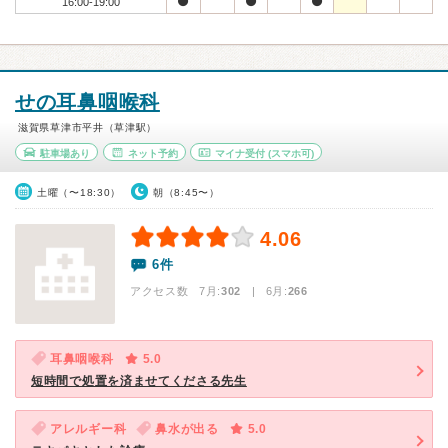
16:00-19:00
せの耳鼻咽喉科
滋賀県草津市平井（草津駅）
駐車場あり
ネット予約
マイナ受付
(スマホ可)
土曜（〜18:30）
朝（8:45〜）
4.06
6件
アクセス数 7月:
302
| 6月:
266
耳鼻咽喉科
5.0
短時間で処置を済ませてくださる先生
アレルギー科
鼻水が出る
5.0