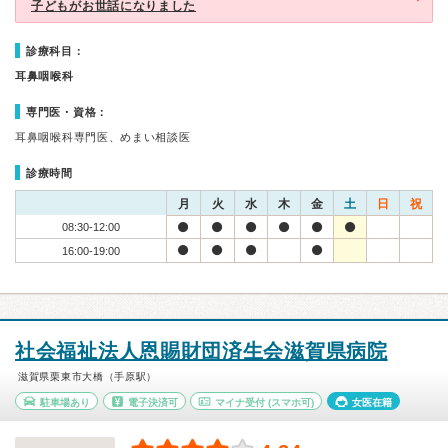
子どもがお世話になりました
診療科目：
耳鼻咽喉科
専門医・資格：
耳鼻咽喉科専門医、めまい相談医
診療時間
月
火
水
木
金
土
日
祝
08:30-12:00
16:00-19:00
社会福祉法人恩賜財団済生会滋賀県病院
滋賀県栗東市大橋（手原駅）
駐車場あり
電子決済可
マイナ受付
(スマホ可)
女医在籍