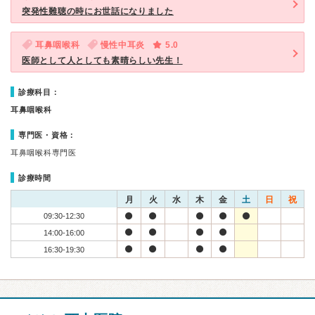
突発性難聴の時にお世話になりました
耳鼻咽喉科
慢性中耳炎
5.0
医師として人としても素晴らしい先生！
診療科目：
耳鼻咽喉科
専門医・資格：
耳鼻咽喉科専門医
診療時間
月
火
水
木
金
土
日
祝
09:30-12:30
14:00-16:00
16:30-19:30