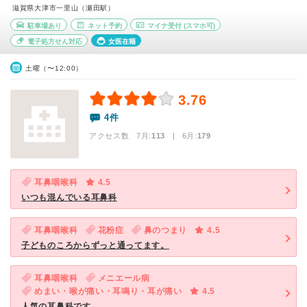
滋賀県大津市一里山（瀬田駅）
駐車場あり
ネット予約
マイナ受付
(スマホ可)
電子処方せん対応
女医在籍
土曜（〜12:00）
3.76
4件
アクセス数 7月:
113
| 6月:
179
耳鼻咽喉科
4.5
いつも混んでいる耳鼻科
耳鼻咽喉科
花粉症
鼻のつまり
4.5
子どものころからずっと通ってます。
耳鼻咽喉科
メニエール病
めまい・喉が痛い・耳鳴り・耳が痛い
4.5
人気の耳鼻科です