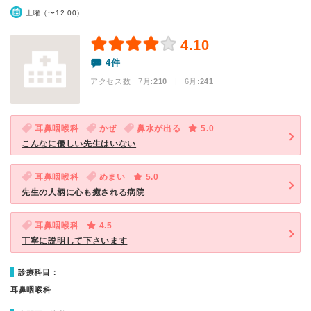
土曜（〜12:00）
4.10
4件
アクセス数 7月:
210
| 6月:
241
耳鼻咽喉科
かぜ
鼻水が出る
5.0
こんなに優しい先生はいない
耳鼻咽喉科
めまい
5.0
先生の人柄に心も癒される病院
耳鼻咽喉科
4.5
丁寧に説明して下さいます
診療科目：
耳鼻咽喉科