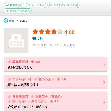
駐車場あり
ネット予約
マイナ受付
(スマホ可)
電子処方せん対応
土曜（〜12:00）
4.00
3件
アクセス数 7月:
92
| 6月:
111
耳鼻咽喉科
5.0
親切な対応でした
アレルギー科
鼻のつまり
5.0
頼りになる病院です！
耳鼻咽喉科
副鼻腔炎（蓄膿症）
咳（セキ）・鼻のつまり
4.0
診察がていねいで、便利です