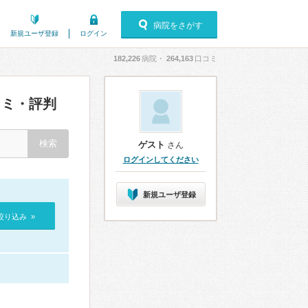
病院をさがす
新規ユーザ登録
ログイン
182,226
病院・
264,163
口コミ
ミ・評判
ゲスト
さん
ログインしてください
新規ユーザ登録
絞り込み »