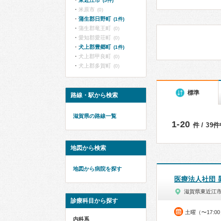
東近江市
(5件)
米原市
(0)
蒲生郡日野町
(1件)
蒲生郡竜王町
(0)
愛知郡愛荘町
(0)
犬上郡豊郷町
(1件)
犬上郡甲良町
(0)
犬上郡多賀町
(0)
標準
路線・駅から検索
滋賀県の路線一覧
1-20
件 / 39
地図から検索
地図から病院を探す
医療法人社団 
滋賀県東近江
診療科目から探す
土曜（〜17:0
内科系