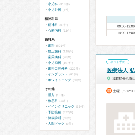
小児科
(313件)
小児外科
(7件)
精神科系
精神科
(67件)
09:00-12:00
心療内科
(52件)
14:00-17:00
歯科系
歯科
(601件)
矯正歯科
(228件)
歯周病科
(70件)
ネット予約
小児歯科
(407件)
歯科口腔外科
(222件)
医療法人 
インプラント
(61件)
滋賀県長浜市
ホワイトニング
(50件)
その他
土曜（〜12:0
漢方
(10件)
救急科
(14件)
ペインクリニック
(11件)
予防接種
(822件)
健康診断
(60件)
人間ドック
(9件)