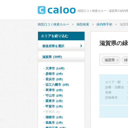
病院口コミ検索カルー - 滋賀県の緑内
病院口コミ検索カルー
病院検索
緑内障手術
滋賀
エリアを絞り込む
滋賀県の
都道府県を選択
滋賀県
(39件)
×
滋賀県
緑
大津市
(14件)
彦根市
(2件)
長浜市
(5件)
エリア・駅
近江八幡市
(3件)
診療・治療法
草津市
(2件)
名称
守山市
(2件)
詳細条件
栗東市
(1件)
甲賀市
(1件)
野洲市
(0)
湖南市
(1件)
高島市
(1件)