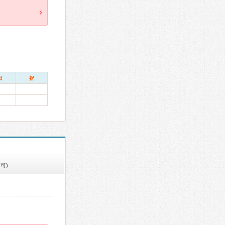
日
祝
可)