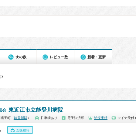
★の数
レビュー数
新着・更新
件中
東近江市立能登川病院
昴会
市猪子町（
能登川駅
）
駐車場あり
電子決済可
治療実績
マイナ受付 
女医在籍
0）