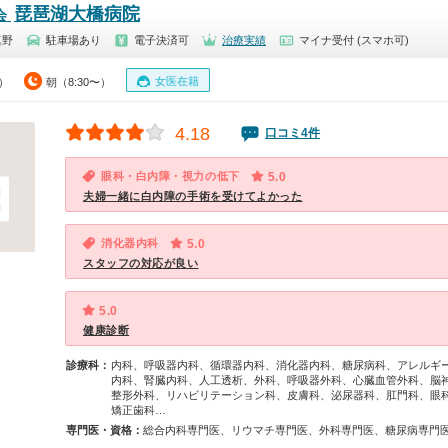
琵琶湖大橋病院
会
真野
駐車場あり
電子決済可
治療実績
マイナ受付 (スマホ可)
女医在籍
0）
朝（8:30〜）
4.18
口コミ4件
眼科・白内障・視力の低下
5.0
夫婦一緒に白内障の手術を受けてよかった
消化器内科
5.0
スタッフの対応が良い
5.0
健康診断
診療科：
内科、呼吸器内科、循環器内科、消化器内科、糖尿病科、アレルギ
内科、腎臓内科、人工透析、外科、呼吸器外科、心臓血管外科、脳
整形外科、リハビリテーション科、皮膚科、泌尿器科、肛門科、眼
矯正歯科…
専門医・資格：