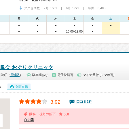
アクセス数 7月：
581
| 6月：
722
| 年間：
6,405
月
火
水
木
金
土
●
●
●
●
●
●
16:00-19:00
●
●
●
●
弘鳳会 おぐりクリニック
山階町（
長浜駅
）
駐車場あり
電子決済可
マイナ受付 (スマホ可)
女医在籍
0）
3.92
口コミ2件
眼科・視力の低下
5.0
白内障