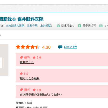
団新緑会 森井眼科医院
中央（
びわ湖浜大津駅
、
三井寺駅
、
上栄町駅
）
駐車場あり
電子決済可
マ
0）
4.30
口コミ7件
眼科
5.0
親切でした
5.0
頼りになる眼科
眼科
5.0
白内障手術の症例数がとても多い
診療科：
眼科
専門医・資格：
眼科専門医