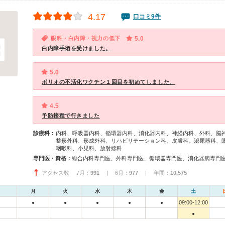
4.17
口コミ9件
眼科・白内障・視力の低下
5.0
白内障手術を受けました。
5.0
ポリオの不活化ワクチン１回目を初めてしました。
4.5
予防接種で行きました
診療科：
内科、呼吸器内科、循環器内科、消化器内科、神経内科、外科、脳
整形外科、形成外科、リハビリテーション科、皮膚科、泌尿器科、
咽喉科、小児科、放射線科
専門医・資格：
アクセス数 7月：
991
| 6月：
977
| 年間：
10,575
月
火
水
木
金
土
09:00-12:00
●
●
●
●
●
●