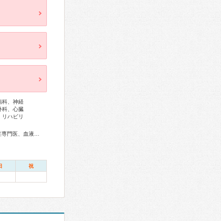
病科、神経
外科、心臓
、リハビリ
総合内科専門医、アレルギー専門医、リウマチ専門医、感染症専門医、血液専門医、外科専門医、糖尿病専門医、内分泌代謝科専門医、呼吸器専門医、呼吸器外科専門医、気管支鏡専門医、循環器専門医、心臓血管外科専門医、消化器病専門医、消化器外科専門医、肝臓専門医、大腸肛門病専門医、消化器内視鏡専門医、泌尿器科専門医、腎臓専門医、透析専門医、脳血管内治療専門医、神経内科専門医、脳神経外科専門医、頭痛専門医、てんかん専門医、整形外科専門医、手外科専門医、リハビリテーション科専門医、脊椎脊髄外科専門医、形成外科専門医、皮膚科専門医、眼科専門医、耳鼻咽喉科専門医、産婦人科専門医、婦人科腫瘍専門医、乳腺専門医、産科婦人科腹腔鏡技術認定医、女性ヘルスケア専門医、周産期(新生児)専門医、小児科専門医、小児神経専門医、認知症専門医、精神科専門医、麻酔科専門医、ペインクリニック専門医、緩和医療専門医、細胞診専門医、超音波専門医、病理専門医、核医学専門医、放射線科専門医、臨床遺伝専門医、救急科専門医、がん治療認定医
日
祝