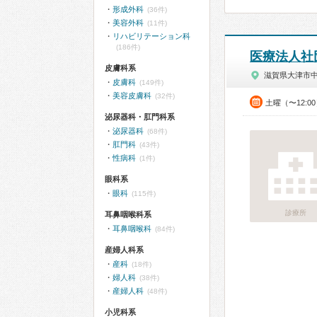
形成外科
(36件)
美容外科
(11件)
リハビリテーション科
(186件)
医療法人社
皮膚科系
滋賀県大津市
皮膚科
(149件)
美容皮膚科
(32件)
土曜（〜12:0
泌尿器科・肛門科系
泌尿器科
(68件)
肛門科
(43件)
性病科
(1件)
眼科系
眼科
(115件)
診療所
耳鼻咽喉科系
耳鼻咽喉科
(84件)
産婦人科系
産科
(18件)
婦人科
(38件)
産婦人科
(48件)
小児科系