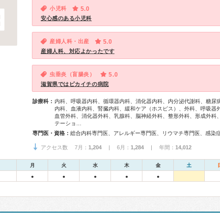
小児科
5.0
安心感のある小児科
産婦人科・出産
5.0
産婦人科、対応よかったです
虫垂炎（盲腸炎）
5.0
滋賀県ではピカイチの病院
診療科：
内科、呼吸器内科、循環器内科、消化器内科、内分泌代謝科、糖尿
内科、血液内科、腎臓内科、緩和ケア（ホスピス）、外科、呼吸器
血管外科、消化器外科、乳腺科、脳神経外科、整形外科、形成外科
テーショ…
専門医・資格：
アクセス数 7月：
1,204
| 6月：
1,284
| 年間：
14,012
月
火
水
木
金
土
●
●
●
●
●