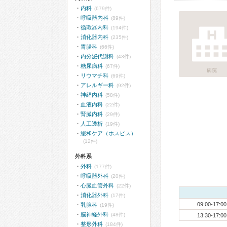
内科
(679件)
呼吸器内科
(89件)
循環器内科
(194件)
消化器内科
(235件)
胃腸科
(66件)
内分泌代謝科
(43件)
糖尿病科
(67件)
病院
リウマチ科
(69件)
アレルギー科
(92件)
神経内科
(58件)
血液内科
(22件)
腎臓内科
(29件)
人工透析
(19件)
緩和ケア（ホスピス）
(12件)
外科系
外科
(177件)
呼吸器外科
(20件)
心臓血管外科
(22件)
消化器外科
(17件)
09:00-17:00
乳腺科
(19件)
脳神経外科
(48件)
13:30-17:00
整形外科
(184件)