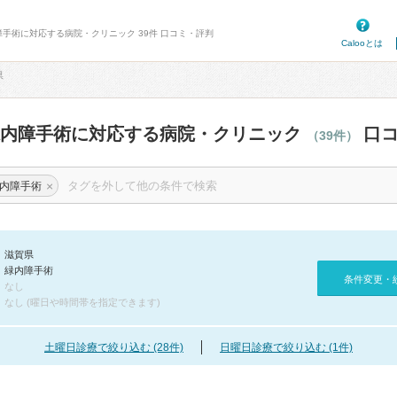
障手術に対応する病院・クリニック 39件 口コミ・評判
Calooとは
県
緑内障手術に対応する病院・クリニック
口コ
（39件）
×
内障手術
滋賀県
緑内障手術
条件変更・
なし
なし (曜日や時間帯を指定できます)
土曜日診療で絞り込む (28件)
日曜日診療で絞り込む (1件)