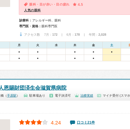
眼科・目が赤い・目の疲れ
4.5
人気の眼科
診療科：
アレルギー科、眼科
専門医・資格：
眼科専門医
アクセス数 7月：
172
| 6月：
178
| 年間：
2,028
月
火
水
木
金
土
●
●
●
●
●
●
●
●
●
人恩賜財団済生会滋賀県病院
大橋（
手原駅
）
駐車場あり
電子決済可
治療実績
マイナ受付 (スマホ
4.24
口コミ21件