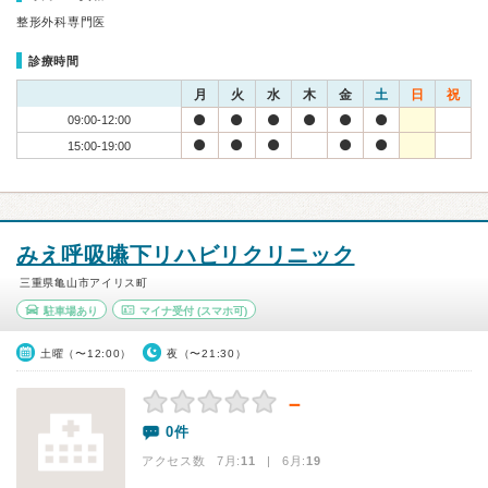
整形外科専門医
診療時間
月
火
水
木
金
土
日
祝
09:00-12:00
15:00-19:00
みえ呼吸嚥下リハビリクリニック
三重県亀山市アイリス町
駐車場あり
マイナ受付
(スマホ可)
土曜（〜12:00）
夜（〜21:30）
－
0件
アクセス数 7月:
11
| 6月:
19