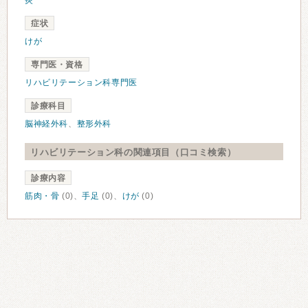
炎
症状
けが
専門医・資格
リハビリテーション科専門医
診療科目
脳神経外科
、
整形外科
リハビリテーション科の関連項目（口コミ検索）
診療内容
筋肉・骨
(0)、
手足
(0)、
けが
(0)