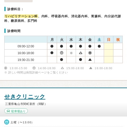
診療科目：
リハビリテーション科
、内科、呼吸器内科、消化器内科、胃腸科、内分泌代謝
科、糖尿病科、肛門科
診療時間
月
火
水
木
金
土
日
祝
09:00-12:00
16:00-18:00
※
19:30-21:30
13:00-15:00
14:00-18:00
15:00-18:00
16:00-18:00
※ 詳しい時間は病院詳細ページをご覧ください
せきクリニック
三重県亀山市関町新所（関駅）
駐車場あり
土曜（〜13:00）