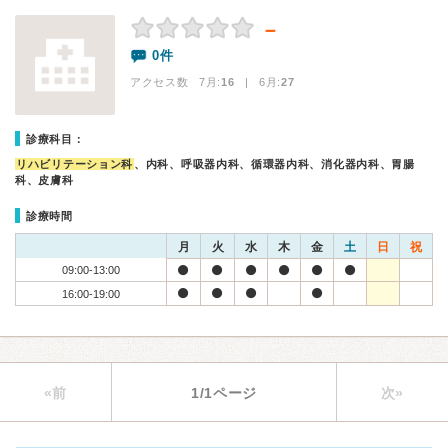
－
0件
アクセス数 7月:
16
| 6月:
27
診療科目：
リハビリテーション科
、内科、呼吸器内科、循環器内科、消化器内科、胃腸
科、皮膚科
診療時間
月
火
水
木
金
土
日
祝
09:00-13:00
16:00-19:00
«前
1/1ページ
次»