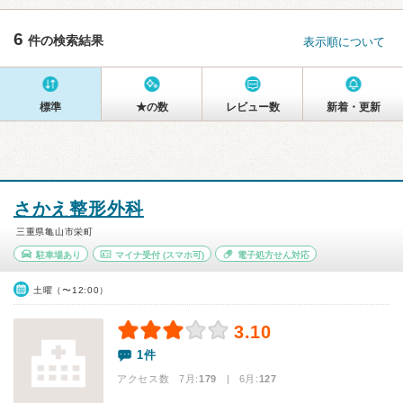
6
件の検索結果
表示順について
標準
★の数
レビュー数
新着・更新
さかえ整形外科
三重県亀山市栄町
駐車場あり
マイナ受付
(スマホ可)
電子処方せん対応
土曜（〜12:00）
3.10
1件
アクセス数 7月:
179
| 6月:
127