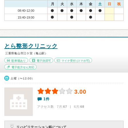
月
火
水
木
金
土
日
祝
08:40-12:00
15:40-19:00
とら整形クリニック
三重県亀山市江ケ室（亀山駅）
駐車場あり
電子決済可
マイナ受付
(スマホ可)
電子処方せん対応
土曜（〜12:00）
3.00
1件
アクセス数 7月:
67
| 6月:
68
リハビリテーション科について