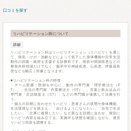
口コミを探す
リハビリテーション科について
詳細
リハビリテーション科はリハビリテーション（リハビリ）を通じ
て、病気・けが・加齢などによって低下した身体機能や日常生活
動作の回復・維持を支援する診療科です。骨折や関節疾患などの
整形外科領域だけでなく、脳卒中や神経疾患、心疾患、呼吸器疾
患なども幅広く対象となります。
■リハビリテーション科の特徴
・チーム医療：医師を中心に、動作の専門家「理学療法士（P
T）」、生活の専門家「作業療法士（OT）」、言葉と飲み込みの
専門家「言語聴覚士（ST）」などの専門職が連携して治療を行
う。
・個人の目標に合わせたリハビリ：患者さんの状態や身体機能、
生活環境などを踏まえ、「歩けるようになりたい」「自宅で生活
したい」「仕事に復帰したい」など異なる目標に合わせ、個別に
リハビリ内容を組み立てる。実施中も状態を確認しながら、適宜
リハビリ内容を調整する。