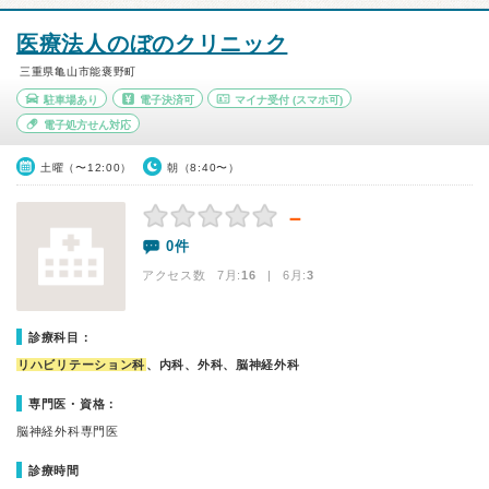
医療法人のぼのクリニック
三重県亀山市能褒野町
駐車場あり
電子決済可
マイナ受付
(スマホ可)
電子処方せん対応
土曜（〜12:00）
朝（8:40〜）
－
0件
アクセス数 7月:
16
| 6月:
3
診療科目：
リハビリテーション科
、内科、外科、脳神経外科
専門医・資格：
脳神経外科専門医
診療時間