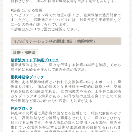
合わせながら、痛みの軽減や機能改善を目指す場合もあります。
■治療にかかる費用
リハビリテーション科での治療の多くは、健康保険の適用対象で
す。ただし、保険適用のリハビリには、対象疾患や実施期間など
に一定の条件が設けられています。
※詳細はかかりつけ医にご確認ください。
リハビリテーション科の関連項目（病院検索）
診療・治療法
超音波ガイド下神経ブロック
超音波装置を使って、痛みを伝達する神経の場所を確認してから
局所的に麻酔薬を注入して痛みを鎮める方法。
星状神経節ブロック
喉元にある星状神経節といわれる交換神経の集まるポイントに麻
酔薬を注射し、痛みの原因となる神経を一時的に麻痺させ、交感
神経を緩める治療法である。 自然治癒力を高め、上半身全般の痛
みをブロックする効果がある。内耳や脳の血流を良くするので突
発性難聴など痛みの伴わない疾患にも効果がある。
神経ブロック
神経やその周辺に局所麻酔薬などを注射して一時的な麻酔をかけ
たり、高周波熱などで神経を麻痺させたりして、痛みやしびれを
和らげる治療です。全身の痛みの緩和に使用されるほか、痛みを
生じている場所を特定する診断や血流改善の目的でも行われま