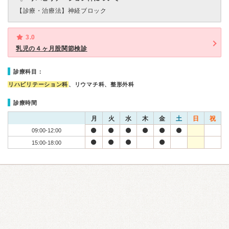
【診療・治療法】
神経ブロック
3.0
乳児の４ヶ月股関節検診
診療科目：
リハビリテーション科
、リウマチ科、整形外科
診療時間
月
火
水
木
金
土
日
祝
09:00-12:00
15:00-18:00