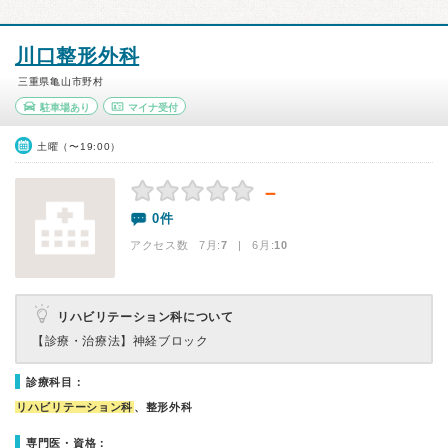
川口整形外科
三重県亀山市野村
駐車場あり
マイナ受付
土曜（〜19:00）
－
0件
アクセス数 7月:
7
| 6月:
10
リハビリテーション科について
【診療・治療法】
神経ブロック
診療科目：
リハビリテーション科
、整形外科
専門医・資格：