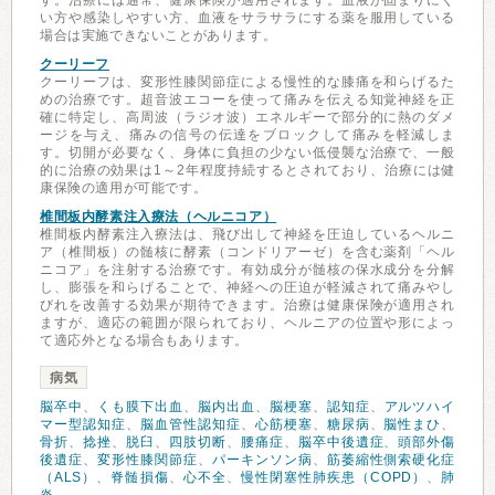
す。治療には通常、健康保険が適用されます。血液が固まりにく
い方や感染しやすい方、血液をサラサラにする薬を服用している
場合は実施できないことがあります。
クーリーフ
クーリーフは、変形性膝関節症による慢性的な膝痛を和らげるた
めの治療です。超音波エコーを使って痛みを伝える知覚神経を正
確に特定し、高周波（ラジオ波）エネルギーで部分的に熱のダメ
ージを与え、痛みの信号の伝達をブロックして痛みを軽減しま
す。切開が必要なく、身体に負担の少ない低侵襲な治療で、一般
的に治療の効果は1～2年程度持続するとされており、治療には健
康保険の適用が可能です。
椎間板内酵素注入療法（ヘルニコア）
椎間板内酵素注入療法は、飛び出して神経を圧迫しているヘルニ
ア（椎間板）の髄核に酵素（コンドリアーゼ）を含む薬剤「ヘル
ニコア」を注射する治療です。有効成分が髄核の保水成分を分解
し、膨張を和らげることで、神経への圧迫が軽減されて痛みやし
びれを改善する効果が期待できます。治療は健康保険が適用され
ますが、適応の範囲が限られており、ヘルニアの位置や形によっ
て適応外となる場合もあります。
病気
脳卒中
、
くも膜下出血
、
脳内出血
、
脳梗塞
、
認知症
、
アルツハイ
マー型認知症
、
脳血管性認知症
、
心筋梗塞
、
糖尿病
、
脳性まひ
、
骨折
、
捻挫
、
脱臼
、
四肢切断
、
腰痛症
、
脳卒中後遺症
、
頭部外傷
後遺症
、
変形性膝関節症
、
パーキンソン病
、
筋萎縮性側索硬化症
（ALS）
、
脊髄損傷
、
心不全
、
慢性閉塞性肺疾患（COPD）
、
肺