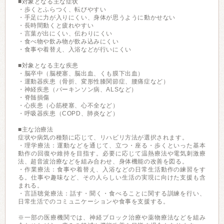
■対象となる主な症状
・歩くとふらつく、転びやすい
・手足に力が入りにくい、身体が思うように動かせない
・長時間動くと疲れやすい
・言葉が出にくい、伝わりにくい
・食べ物や飲み物が飲み込みにくい
・食事や着替え、入浴などが行いにくい
■対象となる主な疾患
・脳卒中（脳梗塞、脳出血、くも膜下出血）
・運動器疾患（骨折、変形性膝関節症、腰痛症など）
・神経疾患（パーキンソン病、ALSなど）
・脊髄損傷
・心疾患（心筋梗塞、心不全など）
・呼吸器疾患（COPD、肺炎など）
■主な治療法
症状や病気の種類に応じて、リハビリ方法が選択されます。
・理学療法：運動などを通じて、立つ・座る・歩くといった基本
動作の回復や維持を目指す。必要に応じて温熱療法や電気刺激療
法、超音波治療などを組み合わせ、身体機能の改善を図る。
・作業療法：食事や着替え、入浴などの日常生活動作の練習をす
る。仕事や趣味など、その人らしい生活の実現に向けた支援も含
まれる。
・言語聴覚療法：話す・聞く・食べることに関する訓練を行い、
日常生活でのコミュニケーションや食事を支援する。
※一部の医療機関では、神経ブロック治療や薬物療法などを組み