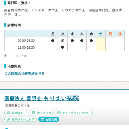
専門医・資格：
総合内科専門医、アレルギー専門医、リウマチ専門医、感染症専門医、血液専
門医、外…
診療時間
月
火
水
木
金
土
日
祝
09:00-16:30
13:00-16:30
09:00-12:00
治療実績
この病院の治療実績を見る
もりえい病院
医療法人 普照会
三重県桑名市内堀
駐車場あり
電子決済可
マイナ受付
(スマホ可)
電子処方せん対応
女医在籍