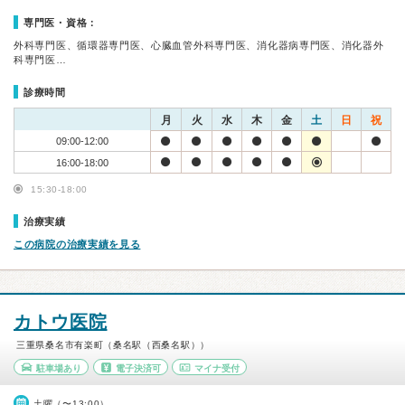
専門医・資格：
外科専門医、循環器専門医、心臓血管外科専門医、消化器病専門医、消化器外
科専門医…
診療時間
月
火
水
木
金
土
日
祝
09:00-12:00
16:00-18:00
15:30-18:00
治療実績
この病院の治療実績を見る
カトウ医院
三重県桑名市有楽町（桑名駅（西桑名駅））
駐車場あり
電子決済可
マイナ受付
土曜（〜13:00）