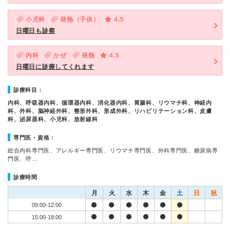
小児科
発熱（子供）
4.5
日曜日も診察
内科
かぜ
発熱
4.5
日曜日に診療してくれます
診療科目：
内科、呼吸器内科、循環器内科、消化器内科、胃腸科、リウマチ科、神経内
科、外科、脳神経外科、整形外科、形成外科、リハビリテーション科、皮膚
科、泌尿器科、小児科、放射線科
専門医・資格：
総合内科専門医、アレルギー専門医、リウマチ専門医、外科専門医、糖尿病専
門医、呼…
診療時間
月
火
水
木
金
土
日
祝
09:00-12:00
15:00-18:00