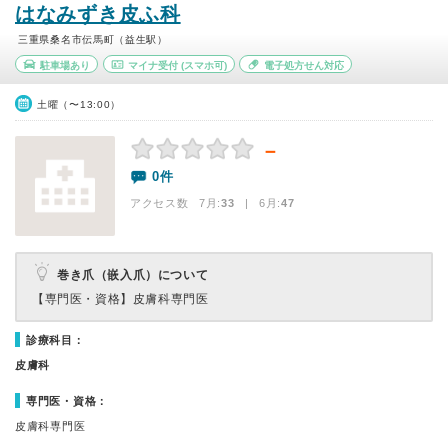
はなみずき皮ふ科
三重県桑名市伝馬町（益生駅）
駐車場あり
マイナ受付
(スマホ可)
電子処方せん対応
土曜（〜13:00）
－
0件
アクセス数 7月:
33
| 6月:
47
巻き爪（嵌入爪）について
【専門医・資格】
皮膚科専門医
診療科目：
皮膚科
専門医・資格：
皮膚科専門医