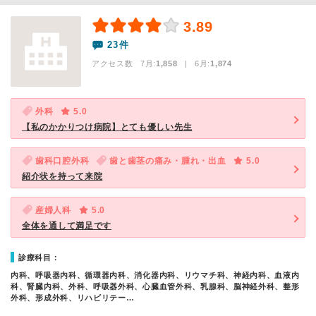
3.89
23件
アクセス数 7月:
1,858
| 6月:
1,874
外科
5.0
【私のかかりつけ病院】とても優しい先生
歯科口腔外科
歯と歯茎の痛み・腫れ・出血
5.0
紹介状を持って来院
産婦人科
5.0
全体を通して満足です
診療科目：
内科、呼吸器内科、循環器内科、消化器内科、リウマチ科、神経内科、血液内
科、腎臓内科、外科、呼吸器外科、心臓血管外科、乳腺科、脳神経外科、整形
外科、形成外科、リハビリテー…