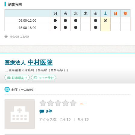
診療時間
月
火
水
木
金
土
日
祝
09:00-12:00
15:00-18:00
09:00-13:00
中村医院
医療法人
三重県桑名市末広町（桑名駅（西桑名駅））
駐車場あり
マイナ受付
土曜（〜18:00）
－
0件
アクセス数 7月:
10
| 6月:
23