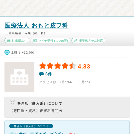
医療法人 おもと皮フ科
三重県桑名市赤尾（星川駅）
駐車場あり
マイナ受付
(スマホ可)
電子処方せん対応
土曜（〜12:00）
4.33
6件
アクセス数 7月:
766
| 6月:
731
巻き爪（嵌入爪）について
【専門医・資格】
皮膚科専門医
巻き爪（嵌入爪）の口コミ