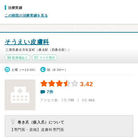
治療実績
この病院の治療実績を見る
そうえい皮膚科
三重県桑名市有楽町（桑名駅（西桑名駅））
駐車場あり
マイナ受付
土曜（〜12:00）
朝（8:30〜）
3.42
7件
アクセス数 7月:
799
| 6月:
842
巻き爪（嵌入爪）について
【専門医・資格】
皮膚科専門医