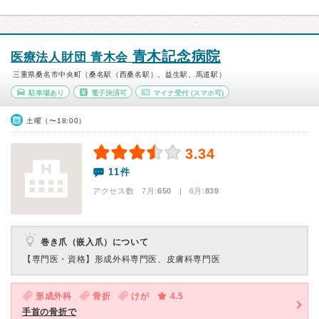
青木記念病院
医療法人財団 青木会
三重県桑名市中央町（桑名駅（西桑名駅）、益生駅、馬道駅）
駐車場あり
電子決済可
マイナ受付
(スマホ可)
土曜（〜18:00）
3.34
11件
アクセス数 7月:
650
| 6月:
839
巻き爪（嵌入爪）について
【専門医・資格】
形成外科専門医、皮膚科専門医
形成外科
骨折
けが
4.5
手首の骨折で