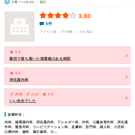
土曜（〜18:00）・祝日
3.80
6件
アクセス数 7月:
544
| 6月:
511
5.0
親切で落ち着いた清潔感のある病院
4.0
消化器内科
外科
けが
4.0
いい先生でした
診療科目：
内科、循環器内科、消化器内科、アレルギー科、外科、心臓血管外科、消化器
外科、整形外科、リハビリテーション科、皮膚科、肛門科、婦人科、小児科、
心療内科、歯科、矯正歯科、小…