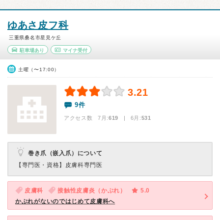
ゆあさ皮フ科
三重県桑名市星見ケ丘
駐車場あり
マイナ受付
土曜（〜17:00）
3.21
9件
アクセス数 7月:
619
| 6月:
531
巻き爪（嵌入爪）について
【専門医・資格】
皮膚科専門医
皮膚科
接触性皮膚炎（かぶれ）
5.0
かぶれがないのではじめて皮膚科へ