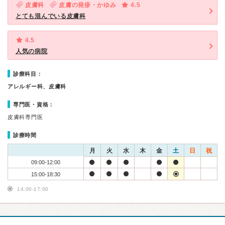
皮膚科
皮膚の発疹・かゆみ
4.5
とても混んでいる皮膚科
4.5
人気の病院
診療科目：
アレルギー科、皮膚科
専門医・資格：
皮膚科専門医
診療時間
月
火
水
木
金
土
日
祝
09:00-12:00
15:00-18:30
14:00-17:00