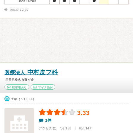
15:00-18:00
08:30-12:00
中村皮フ科
医療法人
三重県桑名市藤が丘
駐車場あり
マイナ受付
土曜（〜13:00）
3.33
1件
アクセス数 7月:
153
| 6月:
147