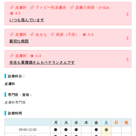
皮膚科
アトピー性皮膚炎
皮膚の発疹・かゆみ
4.5
いつも混んでいます
皮膚科
あせも
発疹（子供）
4.0
親切な病院
皮膚科
4.0
先生も看護婦さんもベテランさんです
診療科目：
皮膚科
専門医・資格：
皮膚科専門医
診療時間
月
火
水
木
金
土
日
祝
09:00-12:00