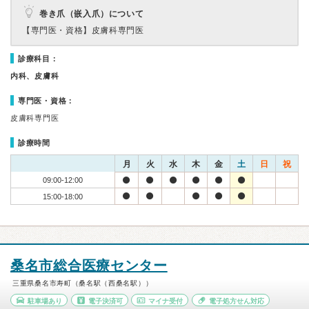
巻き爪（嵌入爪）について
【専門医・資格】
皮膚科専門医
診療科目：
内科、皮膚科
専門医・資格：
皮膚科専門医
診療時間
月
火
水
木
金
土
日
祝
09:00-12:00
15:00-18:00
桑名市総合医療センター
三重県桑名市寿町（桑名駅（西桑名駅））
駐車場あり
電子決済可
マイナ受付
電子処方せん対応