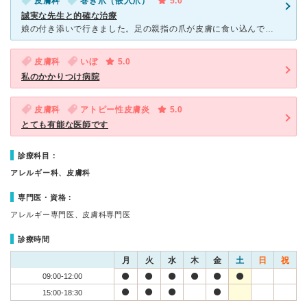
皮膚科
巻き爪（嵌入爪）
5.0
誠実な先生と的確な治療
娘の付き添いで行きました。足の親指の爪が皮膚に食い込んでしまい、痛々しい状態でした。 診察では問診と患部の状態を確認され、「爪が食い込んでいるので、爪を切る処置をさせていただきます。痛いと思いま
皮膚科
いぼ
5.0
私のかかりつけ病院
皮膚科
アトピー性皮膚炎
5.0
とても有能な医師です
診療科目：
アレルギー科、皮膚科
専門医・資格：
アレルギー専門医、皮膚科専門医
診療時間
月
火
水
木
金
土
日
祝
09:00-12:00
15:00-18:30