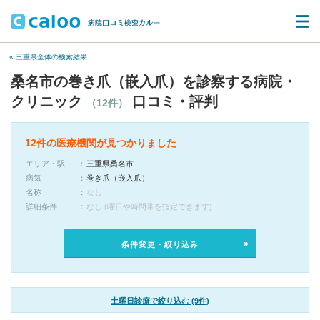
« 三重県全体の検索結果
桑名市の巻き爪（嵌入爪）を診察する病院・
クリニック
口コミ・評判
（12件）
12件の医療機関が見つかりました
エリア・駅
三重県桑名市
病気
巻き爪（嵌入爪）
名称
なし
詳細条件
なし (曜日や時間帯を指定できます)
条件変更・絞り込み
土曜日診療で絞り込む (9件)