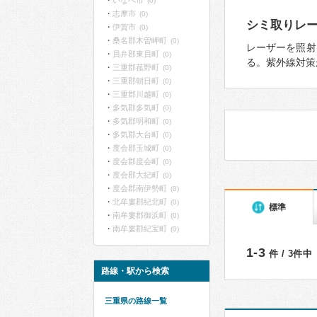
いなべ市
(0)
志摩市
(0)
シミ取りレ
伊賀市
(0)
桑名郡木曽岬町
(0)
レーザーを照射
員弁郡東員町
(0)
る。紫外線対策
三重郡菰野町
(0)
三重郡朝日町
(0)
三重郡川越町
(0)
多気郡多気町
(0)
多気郡明和町
(0)
多気郡大台町
(0)
度会郡玉城町
(0)
度会郡度会町
(0)
度会郡大紀町
(0)
度会郡南伊勢町
(0)
北牟婁郡紀北町
(0)
標準
南牟婁郡御浜町
(0)
南牟婁郡紀宝町
(0)
1-3
件 / 3件中
路線・駅から検索
三重県の路線一覧