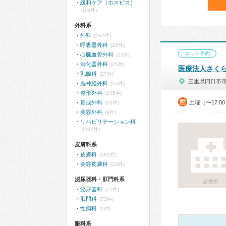
緩和ケア（ホスピス）
(13件)
外科系
外科
(262件)
呼吸器外科
(16件)
ネット予約
心臓血管外科
(21件)
消化器外科
(25件)
医療法人さく
乳腺科
(27件)
三重県四日市
脳神経外科
(55件)
整形外科
(245件)
形成外科
土曜（〜17:0
(23件)
美容外科
(9件)
リハビリテーション科
(282件)
皮膚科系
皮膚科
(181件)
美容皮膚科
(23件)
泌尿器科・肛門科系
診療所
泌尿器科
(71件)
肛門科
(73件)
性病科
(1件)
眼科系