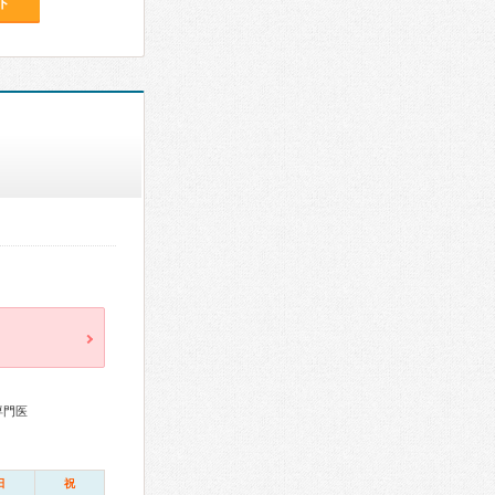
ト
専門医
日
祝