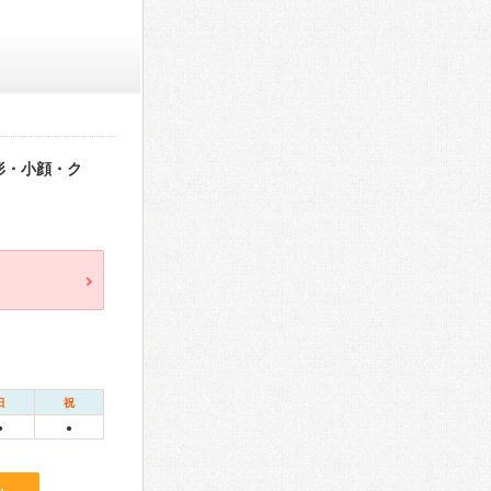
形・小顔・ク
日
祝
●
●