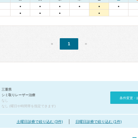
●
●
●
●
●
●
●
●
●
●
«
1
»
三重県
シミ取りレーザー治療
条件変更・
なし
なし (曜日や時間帯を指定できます)
土曜日診療で絞り込む (3件)
日曜日診療で絞り込む (1件)