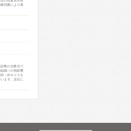
天性の色素異常疾
治療回数により異
由診療の治療法で
の組織への熱影響
襲的（針やメスを
伴います。反応に