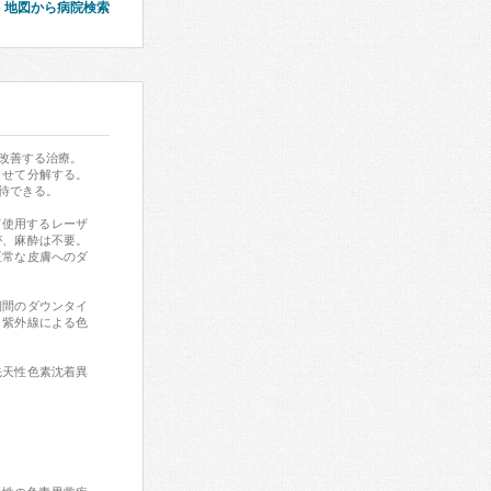
地図から病院検索
改善する治療。
させて分解する。
待できる。
て使用するレーザ
が、麻酔は不要。
正常な皮膚へのダ
期間のダウンタイ
、紫外線による色
先天性色素沈着異