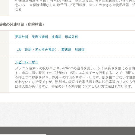
≪保険適用あり≫ 数千円～1万円程度 ※太田母斑、異所性蒙古斑といった先
患のみ。 ≪保険適用なし≫ 数千円～5万円程度 ※シミの大きさや使用機器、
なる
治療の関連項目（病院検索）
美容外科
、
美容皮膚科
、
皮膚科
、
形成外科
しみ（肝斑・老人性色素斑）
、
蒙古斑
、
母斑症
ルビーレーザー
メラニン色素への吸収率が高い694nmの波長を用い、シミやあざを整える自
す。非常に短い時間（ナノ秒単位）で高いエネルギーを照射することで、周囲
を抑えつつ標的を砕き、体外への排出をサポートします。肌を傷つけない非侵
使わない）な治療ですが、照射後の炎症後色素沈着や稀に脱色素等のリスクも
は個人差がありますが、特定のシミを効率的にケアしたい方に選ばれています。