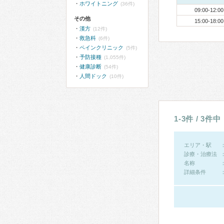
ホワイトニング
(36件)
09:00-12:00
その他
15:00-18:00
漢方
(12件)
救急科
(6件)
ペインクリニック
(5件)
予防接種
(1,055件)
健康診断
(54件)
人間ドック
(10件)
1-3件 / 3件中
エリア・駅
診療・治療法
名称
詳細条件