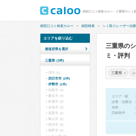
病院口コミ検索カルー - 三重県のシミ
病院口コミ検索カルー
病院検索
シミ取りレーザー治療
エリアを絞り込む
三重県の
都道府県を選択
ミ・評判
三重県
(3件)
×
三重県
シ
津市
(0)
四日市市
(2件)
伊勢市
(1件)
松阪市
(0)
桑名市
(0)
エリア・駅
鈴鹿市
(0)
診療・治療法
名張市
名称
(0)
詳細条件
尾鷲市
(0)
亀山市
(0)
鳥羽市
(0)
熊野市
(0)