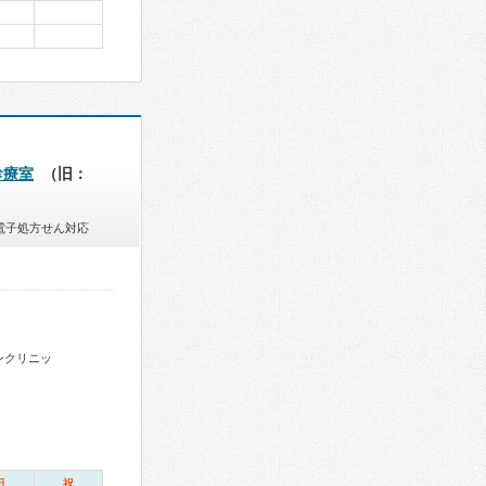
診療室
（旧：
電子処方せん対応
ンクリニッ
日
祝