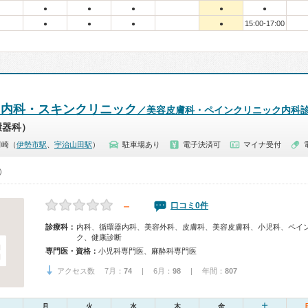
●
●
●
●
●
15:00-17:00
●
●
●
●
Ise 内科・スキンクリニック
／美容皮膚科・ペインクリニック内科
環器科）
河崎（
伊勢市駅
、
宇治山田駅
）
駐車場あり
電子決済可
マイナ受付
0）
－
口コミ0件
診療科：
内科、循環器内科、美容外科、皮膚科、美容皮膚科、小児科、ペイ
ク、健康診断
専門医・資格：
小児科専門医、麻酔科専門医
アクセス数 7月：
74
| 6月：
98
| 年間：
807
月
火
水
木
金
土