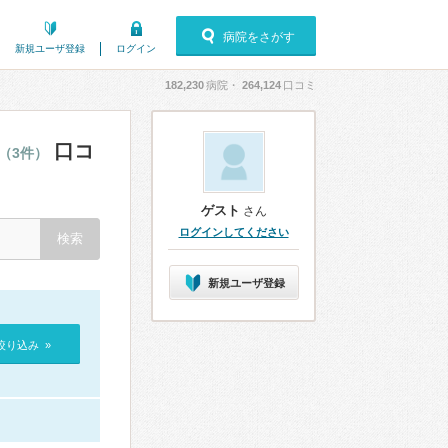
病院をさがす
新規ユーザ登録
ログイン
182,230
病院・
264,124
口コミ
口コ
（3件）
ゲスト
さん
ログインしてください
新規ユーザ登録
絞り込み »