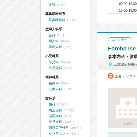
09:00-12:30
眼科
(146件)
16:00-18:30
耳鼻咽喉科系
耳鼻咽喉科
(99件)
産婦人科系
産科
(16件)
ネット予約
婦人科
(36件)
産婦人科
(59件)
Forebo 
小児科系
森本内科・循
小児科
(302件)
三重県伊勢市
小児外科
(10件)
土曜（〜12:0
精神科系
精神科
(95件)
心療内科
(67件)
歯科系
歯科
(808件)
矯正歯科
(257件)
歯周病科
(48件)
小児歯科
(545件)
診療所
歯科口腔外科
(296件)
インプラント
(52件)