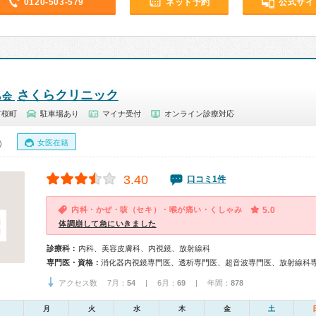
0120-503-579
ネット予約
公式サイ
さくらクリニック
ら会
市桜町
駐車場あり
マイナ受付
オンライン診療対応
女医在籍
0）
3.40
口コミ1件
内科・かぜ・咳（セキ）・喉が痛い・くしゃみ
5.0
体調崩して急にいきました
診療科：
内科、美容皮膚科、内視鏡、放射線科
専門医・資格：
消化器内視鏡専門医、透析専門医、超音波専門医、放射線科
アクセス数 7月：
54
| 6月：
69
| 年間：
878
月
火
水
木
金
土