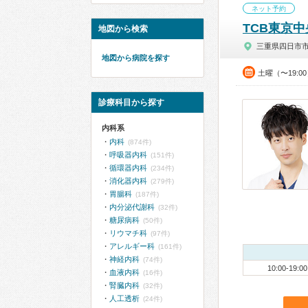
ネット予約
TCB東京
地図から検索
三重県四日市
地図から病院を探す
土曜（〜19:
診療科目から探す
内科系
内科
(874件)
呼吸器内科
(151件)
循環器内科
(234件)
消化器内科
(279件)
胃腸科
(187件)
内分泌代謝科
(32件)
糖尿病科
(50件)
リウマチ科
(97件)
アレルギー科
(161件)
神経内科
(74件)
10:00-19:00
血液内科
(16件)
腎臓内科
(32件)
人工透析
(24件)