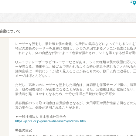
治療について
レーザーを照射し、紫外線や肌の老化、先天性の異常などによって生じるシミを
特定の波長のレーザーを皮膚に照射し、シミの原因であるメラニン色素に反応
これにより、体の自然な代謝によって色素が排出され、シミを薄くする効果が期
Qスイッチレーザーやピコレーザーなどがあり、シミの種類や肌の状態に応じ
ーが異なる。施術中は、輪ゴムで弾かれるような軽い痛みを感じることがある
施術直後は一時的にシミが濃く見えることがあるものの、数日以内に改善し、
メージはほとんどない。
ただし、高出力のレーザーを照射した場合は、施術部を保護テープで覆い、短
ム（肌の回復期間）が必要になることがある。また、治療後は肌が敏感になり
素沈着が起こりやすくなるため、十分な保湿と日焼け対策が不可欠。
美容目的のシミ取り治療は自費診療となるが、太田母斑や異所性蒙古斑などの
常の場合は、保険が適用されることがある。
▼一般社団法人 日本形成外科学会
https://jsprs.or.jp/general/disease/biyo/shimi.html
料金の目安