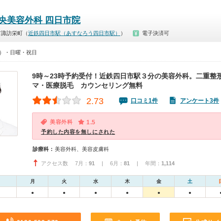
中央美容外科 四日市院
市諏訪栄町（
近鉄四日市駅（あすなろう四日市駅）
）
電子決済可
00）・日曜・祝日
9時～23時予約受付！近鉄四日市駅３分の美容外科。二重整
マ・医療脱毛 カウンセリング無料
2.73
口コミ1件
アンケート3件
美容外科
1.5
予約した内容を無しにされた
診療科：
美容外科、美容皮膚科
アクセス数 7月：
91
| 6月：
81
| 年間：
1,114
月
火
水
木
金
土
●
●
●
●
●
●