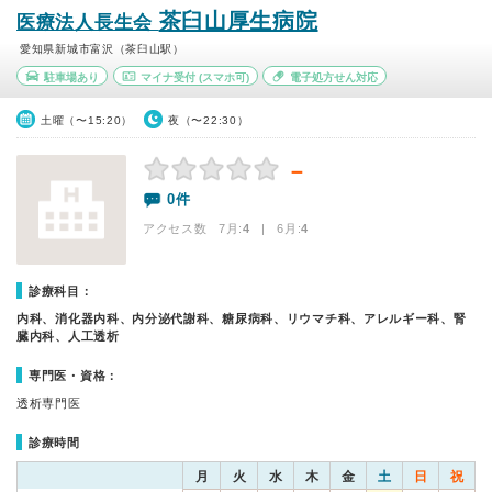
茶臼山厚生病院
医療法人長生会
愛知県新城市富沢（茶臼山駅）
駐車場あり
マイナ受付
(スマホ可)
電子処方せん対応
土曜（〜15:20）
夜（〜22:30）
－
0件
アクセス数 7月:
4
| 6月:
4
診療科目：
内科、消化器内科、内分泌代謝科、糖尿病科、リウマチ科、アレルギー科、腎
臓内科、人工透析
専門医・資格：
透析専門医
診療時間
月
火
水
木
金
土
日
祝