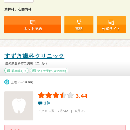
精神科、心療内科
ネット予約
電話
公式サイト
すずき歯科クリニック
愛知県豊橋市二川町（二川駅）
駐車場あり
マイナ受付
(スマホ可)
土曜（〜18:00）
3.44
1件
アクセス数 7月:
32
| 6月:
30