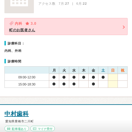
アクセス数 7月:
27
| 6月:
22
内科
3.0
町のお医者さん
診療科目：
内科、外科
診療時間
月
火
水
木
金
土
日
祝
09:00-12:00
15:00-18:30
中村歯科
愛知県豊橋市二川町
駐車場あり
マイナ受付