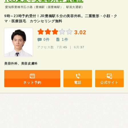
愛知県豊橋市広小路（豊橋駅（新豊橋駅）、駅前大通駅）
9時～23時予約受付！JR豊橋駅５分の美容外科。二重整形・小顔・ク
マ・医療脱毛 カウンセリング無料
3.02
0件
1件
アクセス数 7月:
45
| 6月:
37
美容外科、美容皮膚科
ネット予約
電話
公式サイト