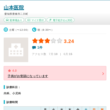
山本医院
愛知県豊橋市二川町
駐車場あり
マイナ受付
電子処方せん対応
土曜（〜12:00）
朝（8:30〜）
3.24
1件
アクセス数 7月:
10
| 6月:
15
4.0
子供がお世話になっています
診療科目：
内科、小児科
診療時間
月
火
水
木
金
土
日
祝