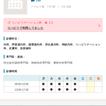
1件
アクセス数 7月:
97
| 6月:
141
リハビリテーション科
3.5
リハビリで利用してました
診療科目：
内科、呼吸器内科、循環器内科、消化器内科、神経内科、リハビリテーション
科、皮膚科、放射線科
専門医・資格：
内分泌代謝科専門医、神経内科専門医、整形外科専門医
診療時間
月
火
水
木
金
土
日
祝
09:00-12:00
13:00-17:30