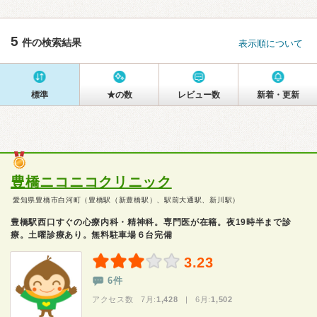
5
件の検索結果
表示順について
標準
★の数
レビュー数
新着・更新
豊橋ニコニコクリニック
愛知県豊橋市白河町（豊橋駅（新豊橋駅）、駅前大通駅、新川駅）
豊橋駅西口すぐの心療内科・精神科。専門医が在籍。夜19時半まで診
療。土曜診療あり。無料駐車場６台完備
3.23
6件
アクセス数 7月:
1,428
| 6月:
1,502