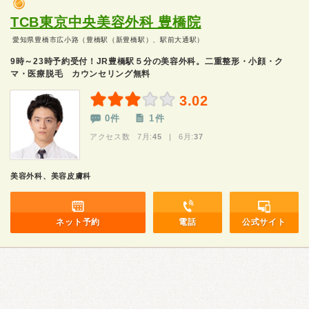
TCB東京中央美容外科 豊橋院
愛知県豊橋市広小路（豊橋駅（新豊橋駅）、駅前大通駅）
9時～23時予約受付！JR豊橋駅５分の美容外科。二重整形・小顔・ク
マ・医療脱毛 カウンセリング無料
3.02
0件
1件
アクセス数 7月:
45
| 6月:
37
美容外科、美容皮膚科
ネット予約
電話
公式サイト