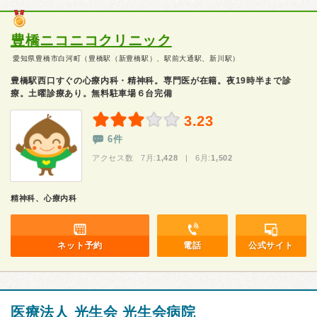
豊橋ニコニコクリニック
愛知県豊橋市白河町（豊橋駅（新豊橋駅）、駅前大通駅、新川駅）
豊橋駅西口すぐの心療内科・精神科。専門医が在籍。夜19時半まで診
療。土曜診療あり。無料駐車場６台完備
3.23
6件
アクセス数 7月:
1,428
| 6月:
1,502
精神科、心療内科
ネット予約
電話
公式サイト
医療法人 光生会 光生会病院