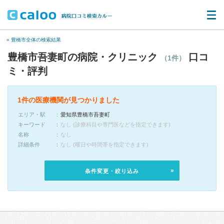
« 豊橋市全体の検索結果
豊橋市吾妻町の病院・クリニック
口コ
（1件）
ミ・評判
1件の医療機関が見つかりました
エリア・駅
愛知県豊橋市吾妻町
キーワード
なし (診療科目や専門医などを指定できます)
名称
なし
詳細条件
なし (曜日や時間帯を指定できます)
条件変更・絞り込み