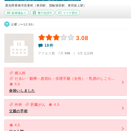
愛知県豊橋市吾妻町（東田駅、競輪場前駅、東田坂上駅）
駐車場あり
電子決済可
マイナ受付
土曜（〜12:30）
3.08
18件
アクセス数 7月:
988
| 6月:
1,135
婦人科
だるい・動悸・息切れ・生理不順（女性）・乳房のしこり（女性）
5.0
命拾いしました
外科
肝臓がん
4.5
父親の手術
4.5