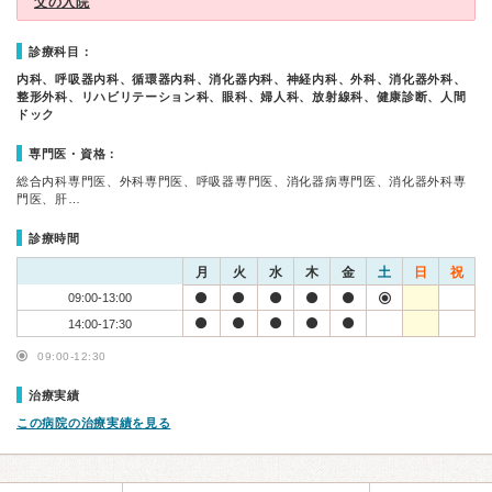
父の入院
診療科目：
内科、呼吸器内科、循環器内科、消化器内科、神経内科、外科、消化器外科、
整形外科、リハビリテーション科、眼科、婦人科、放射線科、健康診断、人間
ドック
専門医・資格：
総合内科専門医、外科専門医、呼吸器専門医、消化器病専門医、消化器外科専
門医、肝…
診療時間
月
火
水
木
金
土
日
祝
09:00-13:00
14:00-17:30
09:00-12:30
治療実績
この病院の治療実績を見る