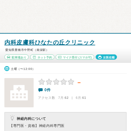
内科皮膚科ひなたの丘クリニック
愛知県豊橋市中野町（南栄駅）
駐車場あり
ネット予約
マイナ受付
(スマホ可)
女医在籍
土曜（〜12:00）
－
0件
アクセス数 7月:
62
| 6月:
61
神経内科について
【専門医・資格】
神経内科専門医