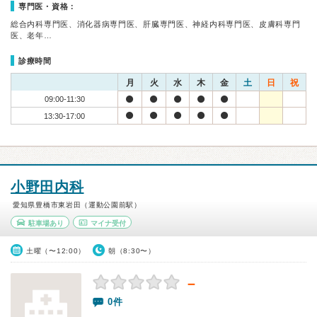
専門医・資格：
総合内科専門医、消化器病専門医、肝臓専門医、神経内科専門医、皮膚科専門
医、老年…
診療時間
月
火
水
木
金
土
日
祝
09:00-11:30
13:30-17:00
小野田内科
愛知県豊橋市東岩田（運動公園前駅）
駐車場あり
マイナ受付
土曜（〜12:00）
朝（8:30〜）
－
0件