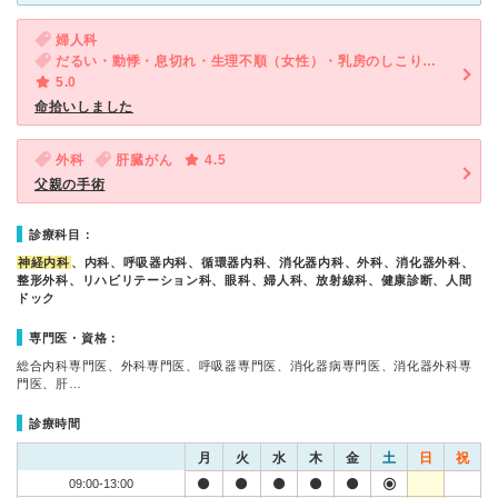
婦人科
だるい・動悸・息切れ・生理不順（女性）・乳房のしこり（女性）
5.0
命拾いしました
外科
肝臓がん
4.5
父親の手術
診療科目：
神経内科
、内科、呼吸器内科、循環器内科、消化器内科、外科、消化器外科、
整形外科、リハビリテーション科、眼科、婦人科、放射線科、健康診断、人間
ドック
専門医・資格：
総合内科専門医、外科専門医、呼吸器専門医、消化器病専門医、消化器外科専
門医、肝…
診療時間
月
火
水
木
金
土
日
祝
09:00-13:00