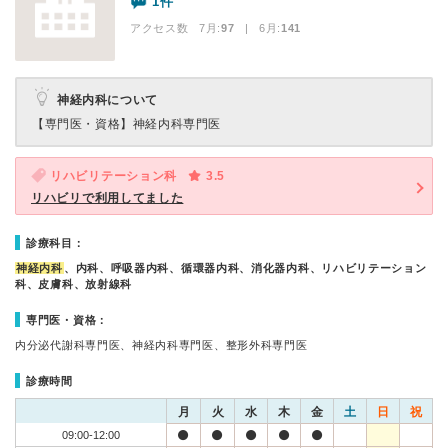
1件
アクセス数 7月:
97
| 6月:
141
神経内科について
【専門医・資格】
神経内科専門医
リハビリテーション科
3.5
リハビリで利用してました
診療科目：
神経内科
、内科、呼吸器内科、循環器内科、消化器内科、リハビリテーション
科、皮膚科、放射線科
専門医・資格：
内分泌代謝科専門医、神経内科専門医、整形外科専門医
診療時間
月
火
水
木
金
土
日
祝
09:00-12:00