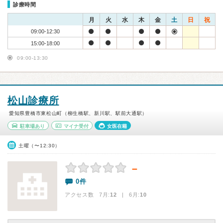
診療時間
月
火
水
木
金
土
日
祝
09:00-12:30
15:00-18:00
09:00-13:30
松山診療所
愛知県豊橋市東松山町（柳生橋駅、新川駅、駅前大通駅）
駐車場あり
マイナ受付
女医在籍
土曜（〜12:30）
－
0件
アクセス数 7月:
12
| 6月:
10