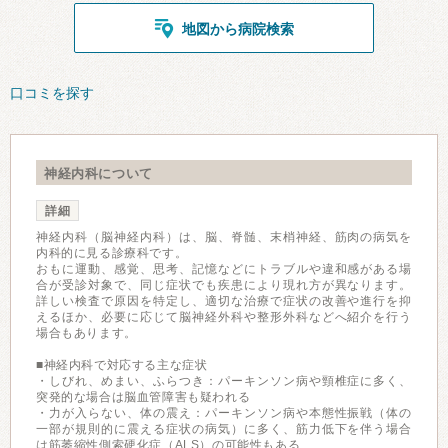
地図から病院検索
口コミを探す
神経内科について
詳細
神経内科（脳神経内科）は、脳、脊髄、末梢神経、筋肉の病気を
内科的に見る診療科です。
おもに運動、感覚、思考、記憶などにトラブルや違和感がある場
合が受診対象で、同じ症状でも疾患により現れ方が異なります。
詳しい検査で原因を特定し、適切な治療で症状の改善や進行を抑
えるほか、必要に応じて脳神経外科や整形外科などへ紹介を行う
場合もあります。
■神経内科で対応する主な症状
・しびれ、めまい、ふらつき：パーキンソン病や頸椎症に多く、
突発的な場合は脳血管障害も疑われる
・力が入らない、体の震え：パーキンソン病や本態性振戦（体の
一部が規則的に震える症状の病気）に多く、筋力低下を伴う場合
は筋萎縮性側索硬化症（ALS）の可能性もある