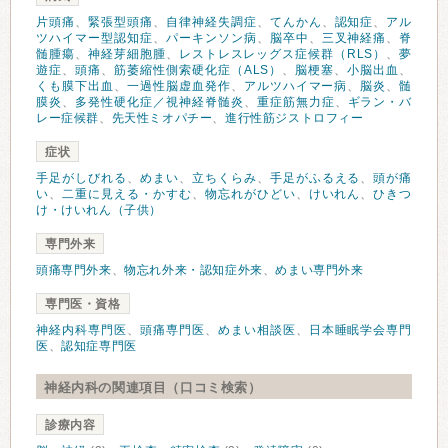
片頭痛
、
緊張型頭痛
、
自律神経失調症
、
てんかん
、
認知症
、
アル
ツハイマー型認知症
、
パーキンソン病
、
脳卒中
、
三叉神経痛
、
脊
髄腫瘍
、
神経芽細胞腫
、
レストレスレッグス症候群（RLS）
、
夢
遊症
、
頭痛
、
筋萎縮性側索硬化症（ALS）
、
脳梗塞
、
小脳出血
、
くも膜下出血
、
一過性脳虚血発作
、
アルツハイマー病
、
脳炎
、
髄
膜炎
、
多発性硬化症／視神経脊髄炎
、
重症筋無力症
、
ギラン・バ
レー症候群
、
先天性ミオパチー
、
進行性筋ジストロフィー
症状
手足がしびれる
、
めまい
、
立ちくらみ
、
手足がふるえる
、
頭が痛
い
、
二重に見える・かすむ
、
物忘れがひどい
、
けいれん
、
ひきつ
け・けいれん（子供）
専門外来
頭痛専門外来
、
物忘れ外来・認知症外来
、
めまい専門外来
専門医・資格
神経内科専門医
、
頭痛専門医
、
めまい相談医
、
日本睡眠学会専門
医
、
認知症専門医
神経内科の関連項目（口コミ検索）
診療内容