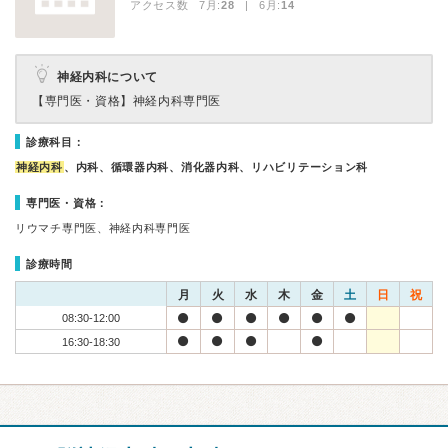
アクセス数 7月:
28
| 6月:
14
神経内科について
【専門医・資格】
神経内科専門医
診療科目：
神経内科
、内科、循環器内科、消化器内科、リハビリテーション科
専門医・資格：
リウマチ専門医、神経内科専門医
診療時間
月
火
水
木
金
土
日
祝
08:30-12:00
16:30-18:30