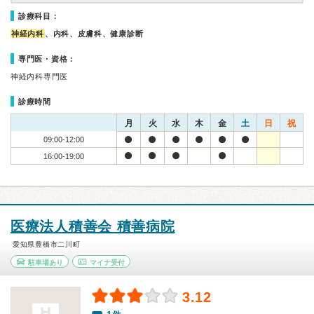
診療科目：
神経内科
、内科、皮膚科、健康診断
専門医・資格：
神経内科専門医
診療時間
月
火
水
木
金
土
日
祝
09:00-12:00
16:00-19:00
医療法人積善会 積善病院
愛知県豊橋市二川町
駐車場あり
マイナ受付
3.12