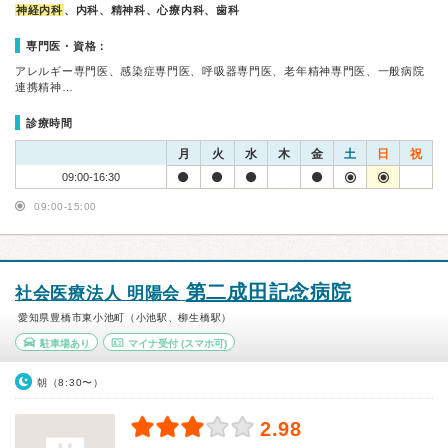
神経内科
、内科、精神科、心療内科、歯科
専門医・資格：
アレルギー専門医、感染症専門医、呼吸器専門医、老年精神専門医、一般病院
連携精神…
診療時間
月
火
水
木
金
土
日
祝
09:00-16:30
09:00-15:00
第二成田記念病院
社会医療法人 明陽会
愛知県豊橋市東小池町（小池駅、柳生橋駅）
駐車場あり
マイナ受付
(スマホ可)
朝（8:30〜）
2.98