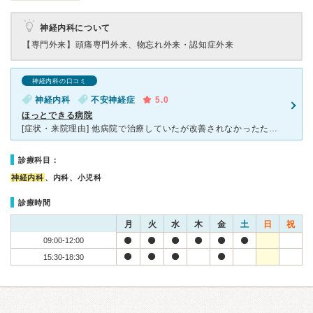
神経内科について
【専門外来】
頭痛専門外来、物忘れ外来・認知症外来
神経内科の口コミ
神経内科
不安神経症
5.0
ほっとできる病院
[症状・来院理由] 他病院で治療していたが改善されなかったため。 [医師の診断・治療法] 不安などのストレスからくる症状(落ち着かない感じや失神等の発作)であると診断。 メイラックス錠を処方さ
診療科目：
神経内科
、内科、小児科
診療時間
月
火
水
木
金
土
日
祝
09:00-12:00
15:30-18:30