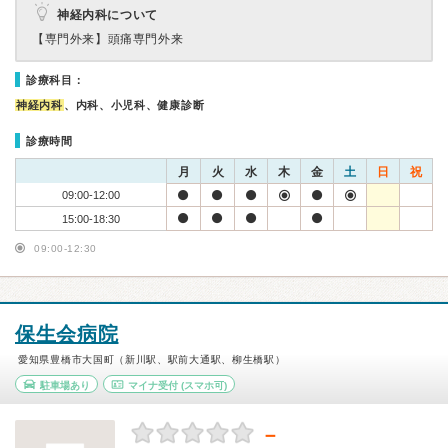
神経内科について
【専門外来】
頭痛専門外来
診療科目：
神経内科
、内科、小児科、健康診断
診療時間
月
火
水
木
金
土
日
祝
09:00-12:00
15:00-18:30
09:00-12:30
保生会病院
愛知県豊橋市大国町（新川駅、駅前大通駅、柳生橋駅）
駐車場あり
マイナ受付
(スマホ可)
－