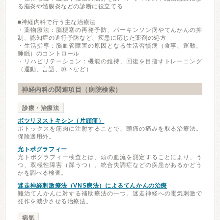
る脳炎や髄膜炎などの診断に役立てる
■神経内科で行う主な治療法
・薬物療法：脳梗塞の再発予防、パーキンソン病やてんかんの抑
制、認知症の進行予防など、疾患に応じた薬剤の処方
・生活指導：脳血管障害の原因となる生活習慣病（食事、運動、
睡眠）のコントロール
・リハビリテーション：機能の維持、回復を目指すトレーニング
（運動、言語、嚥下など）
神経内科の関連項目（病院検索）
診療・治療法
ボツリヌストキシン（片頭痛）
ボトックスを筋肉に注射することで、頭痛の痛みを取る治療法。
保険適用外。
光トポグラフィー
光トポグラフィー検査とは、頭の血流を測定することにより、う
つ、双極性障害（躁うつ）、統合失調症などの疾患があるかどう
かを調べる検査。
迷走神経刺激療法（VNS療法）によるてんかんの治療
難治てんかんに対する補助療法の一つ。迷走神経への電気刺激で
発作を減少させる治療法。
病気