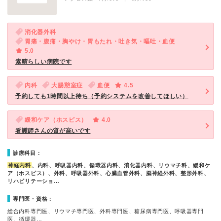
消化器外科
胃痛・腹痛・胸やけ・胃もたれ・吐き気・嘔吐・血便
5.0
素晴らしい病院です
内科
大腸憩室症
血便
4.5
予約しても1時間以上待ち（予約システムを改善してほしい）
緩和ケア（ホスピス）
4.0
看護師さんの質が高いです
診療科目：
神経内科
、内科、呼吸器内科、循環器内科、消化器内科、リウマチ科、緩和ケ
ア（ホスピス）、外科、呼吸器外科、心臓血管外科、脳神経外科、整形外科、
リハビリテーショ…
専門医・資格：
総合内科専門医、リウマチ専門医、外科専門医、糖尿病専門医、呼吸器専門
医、循環器…