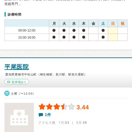
視鏡専門…
診療時間
月
火
水
木
金
土
日
祝
09:00-12:00
15:00-18:00
平尾医院
愛知県豊橋市中松山町（柳生橋駅、新川駅、駅前大通駅）
駐車場あり
土曜（〜12:00）
3.44
1件
アクセス数 7月:
53
| 6月:
49