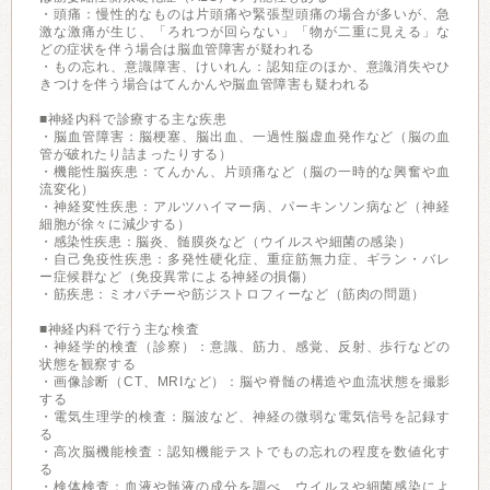
・頭痛：慢性的なものは片頭痛や緊張型頭痛の場合が多いが、急
激な激痛が生じ、「ろれつが回らない」「物が二重に見える」な
どの症状を伴う場合は脳血管障害が疑われる
・もの忘れ、意識障害、けいれん：認知症のほか、意識消失やひ
きつけを伴う場合はてんかんや脳血管障害も疑われる
■神経内科で診療する主な疾患
・脳血管障害：脳梗塞、脳出血、一過性脳虚血発作など（脳の血
管が破れたり詰まったりする）
・機能性脳疾患：てんかん、片頭痛など（脳の一時的な興奮や血
流変化）
・神経変性疾患：アルツハイマー病、パーキンソン病など（神経
細胞が徐々に減少する）
・感染性疾患：脳炎、髄膜炎など（ウイルスや細菌の感染）
・自己免疫性疾患：多発性硬化症、重症筋無力症、ギラン・バレ
ー症候群など（免疫異常による神経の損傷）
・筋疾患：ミオパチーや筋ジストロフィーなど（筋肉の問題）
■神経内科で行う主な検査
・神経学的検査（診察）：意識、筋力、感覚、反射、歩行などの
状態を観察する
・画像診断（CT、MRIなど）：脳や脊髄の構造や血流状態を撮影
する
・電気生理学的検査：脳波など、神経の微弱な電気信号を記録す
る
・高次脳機能検査：認知機能テストでもの忘れの程度を数値化す
る
・検体検査：血液や髄液の成分を調べ、ウイルスや細菌感染によ