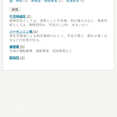
脳・神経
(3)、
再検査・精密検査
(2)、
発達障害
(0)
病気
不安神経症
(2)
精神症状としては、漠然とした不安感、気が滅入るなど。身体症
状としては、動悸息切れ、手足のしびれ、めまいなど
パーキンソン病
(1)
厚生労働省による指定難病のひとつ。手足の震え、動きが遅くな
るなどの症状が出る。
脳梗塞
(5)
半身の運動麻痺、感覚障害、言語障害など
認知症
(2)