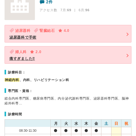
2件
アクセス数 7月:
69
| 6月:
96
泌尿器科
腎臓結石
4.0
泌尿器科で手術
婦人科
2.0
痛すぎました‼
診療科目：
神経内科
、内科、リハビリテーション科
専門医・資格：
総合内科専門医、糖尿病専門医、内分泌代謝科専門医、泌尿器科専門医、脳神
経外科専…
診療時間
月
火
水
木
金
土
日
祝
08:30-11:30