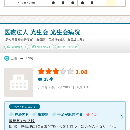
13:00-17:30
医療法人 光生会 光生会病院
愛知県豊橋市吾妻町（東田駅、競輪場前駅、東田坂上駅）
駐車場あり
電子決済可
マイナ受付
土曜（〜12:30）
3.08
18件
アクセス数 7月:
988
| 6月:
1,135
神経内科の口コミ
神経内科
脳梗塞
手足が麻痺する
4.0
脳梗塞での入院
[症状・来院理由] 3日ほど前から箸を持つ手に力が入らない、字がうまく書けない等の症状があり受診した。日曜日だったので、翌日の検査予約を取るつもりで行ったが専門のドクターが当直で在院だったので、すぐ