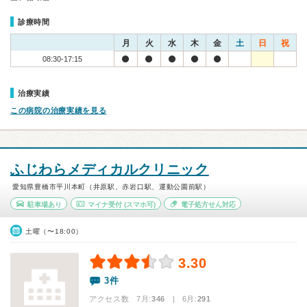
診療時間
月
火
水
木
金
土
日
祝
08:30-17:15
治療実績
この病院の治療実績を見る
ふじわらメディカルクリニック
愛知県豊橋市平川本町（井原駅、赤岩口駅、運動公園前駅）
駐車場あり
マイナ受付
(スマホ可)
電子処方せん対応
土曜（〜18:00）
3.30
3件
アクセス数 7月:
346
| 6月:
291