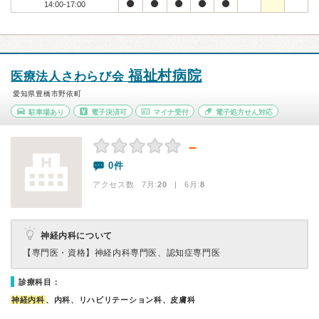
14:00-17:00
福祉村病院
医療法人さわらび会
愛知県豊橋市野依町
駐車場あり
電子決済可
マイナ受付
電子処方せん対応
－
0件
アクセス数 7月:
20
| 6月:
8
神経内科について
【専門医・資格】
神経内科専門医、認知症専門医
診療科目：
神経内科
、内科、リハビリテーション科、皮膚科