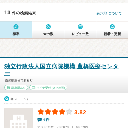
13
件の検索結果
表示順について
標準
★の数
レビュー数
新着・更新
独立行政法人国立病院機構 豊橋医療センタ
ー
愛知県豊橋市飯村町
駐車場あり
マイナ受付
(スマホ可)
朝（8:30〜）
3.82
6件
アクセス数 7月:
678
| 6月:
789