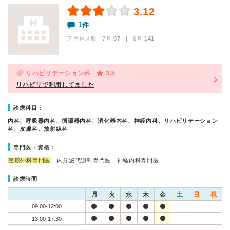
3.12
1件
アクセス数 7月:
97
| 6月:
141
リハビリテーション科
3.5
リハビリで利用してました
診療科目：
内科、呼吸器内科、循環器内科、消化器内科、神経内科、リハビリテーション
科、皮膚科、放射線科
専門医・資格：
整形外科専門医
、内分泌代謝科専門医、神経内科専門医
診療時間
月
火
水
木
金
土
日
祝
09:00-12:00
13:00-17:30