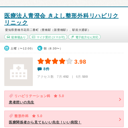
医療法人青澄会 きよし整形外科リハビリク
リニック
愛知県豊橋市花田二番町（豊橋駅（新豊橋駅）、駅前大通駅）
駐車場あり
マイナ受付
(スマホ可)
電子処方せん対応
土曜（〜12:00）
朝（8:30〜）
3.98
8件
アクセス数 7月:
492
| 6月:
500
リハビリテーション科
5.0
患者想いの先生
整形外科
5.0
医療関係者から見てもいい先生！いい病院！