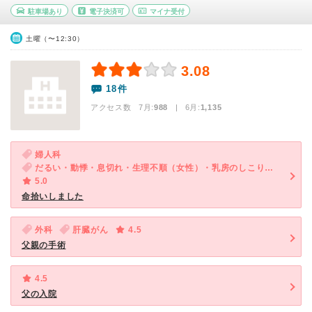
駐車場あり
電子決済可
マイナ受付
土曜（〜12:30）
3.08
18件
アクセス数 7月:
988
| 6月:
1,135
婦人科
だるい・動悸・息切れ・生理不順（女性）・乳房のしこり（女性）
5.0
命拾いしました
外科
肝臓がん
4.5
父親の手術
4.5
父の入院