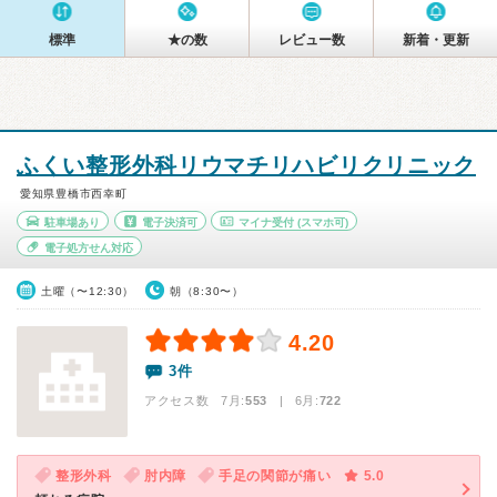
標準
★の数
レビュー数
新着・更新
ふくい整形外科リウマチリハビリクリニック
愛知県豊橋市西幸町
駐車場あり
電子決済可
マイナ受付
(スマホ可)
電子処方せん対応
土曜（〜12:30）
朝（8:30〜）
4.20
3件
アクセス数 7月:
553
| 6月:
722
整形外科
肘内障
手足の関節が痛い
5.0