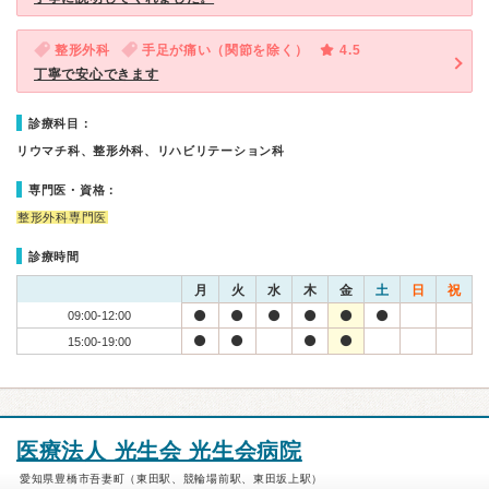
整形外科
手足が痛い（関節を除く）
4.5
丁寧で安心できます
診療科目：
リウマチ科、整形外科、リハビリテーション科
専門医・資格：
整形外科専門医
診療時間
月
火
水
木
金
土
日
祝
09:00-12:00
15:00-19:00
医療法人 光生会 光生会病院
愛知県豊橋市吾妻町（東田駅、競輪場前駅、東田坂上駅）