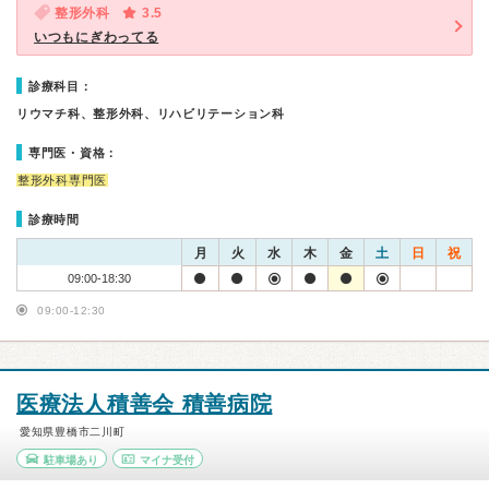
整形外科
3.5
いつもにぎわってる
診療科目：
リウマチ科、整形外科、リハビリテーション科
専門医・資格：
整形外科専門医
診療時間
月
火
水
木
金
土
日
祝
09:00-18:30
09:00-12:30
医療法人積善会 積善病院
愛知県豊橋市二川町
駐車場あり
マイナ受付