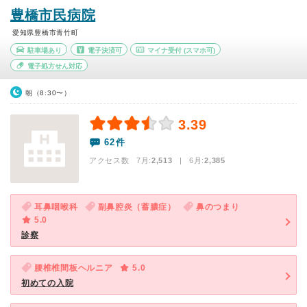
豊橋市民病院
愛知県豊橋市青竹町
駐車場あり
電子決済可
マイナ受付
(スマホ可)
電子処方せん対応
朝（8:30〜）
3.39
62件
アクセス数 7月:
2,513
| 6月:
2,385
耳鼻咽喉科
副鼻腔炎（蓄膿症）
鼻のつまり
5.0
診察
腰椎椎間板ヘルニア
5.0
初めての入院