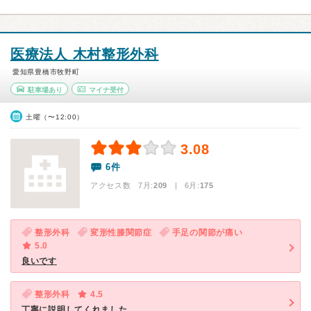
医療法人 木村整形外科
愛知県豊橋市牧野町
駐車場あり
マイナ受付
土曜（〜12:00）
3.08
6件
アクセス数 7月:
209
| 6月:
175
整形外科
変形性膝関節症
手足の関節が痛い
5.0
良いです
整形外科
4.5
丁寧に説明してくれました。