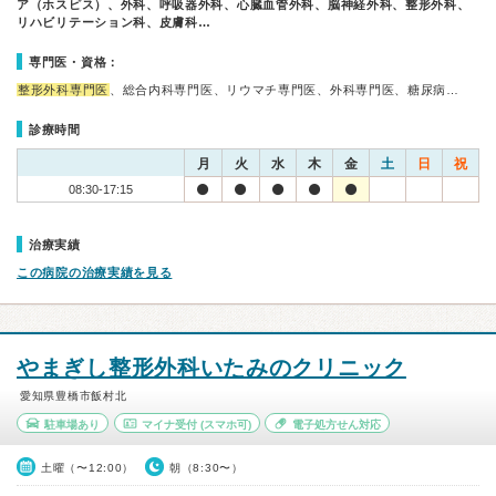
ア（ホスピス）、外科、呼吸器外科、心臓血管外科、脳神経外科、整形外科、
リハビリテーション科、皮膚科…
専門医・資格：
整形外科専門医
、総合内科専門医、リウマチ専門医、外科専門医、糖尿病…
診療時間
月
火
水
木
金
土
日
祝
08:30-17:15
治療実績
この病院の治療実績を見る
やまぎし整形外科いたみのクリニック
愛知県豊橋市飯村北
駐車場あり
マイナ受付
(スマホ可)
電子処方せん対応
土曜（〜12:00）
朝（8:30〜）