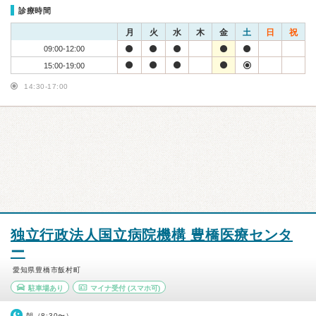
診療時間
月
火
水
木
金
土
日
祝
09:00-12:00
15:00-19:00
14:30-17:00
独立行政法人国立病院機構 豊橋医療センタ
ー
愛知県豊橋市飯村町
駐車場あり
マイナ受付
(スマホ可)
朝（8:30〜）