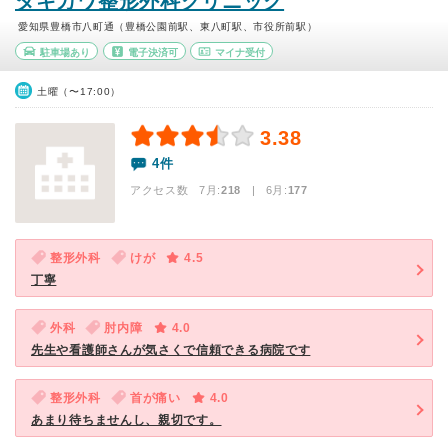
タキカワ整形外科クリニック
愛知県豊橋市八町通（豊橋公園前駅、東八町駅、市役所前駅）
駐車場あり
電子決済可
マイナ受付
土曜（〜17:00）
3.38
4件
アクセス数 7月:
218
| 6月:
177
整形外科
けが
4.5
丁寧
外科
肘内障
4.0
先生や看護師さんが気さくで信頼できる病院です
整形外科
首が痛い
4.0
あまり待ちませんし、親切です。