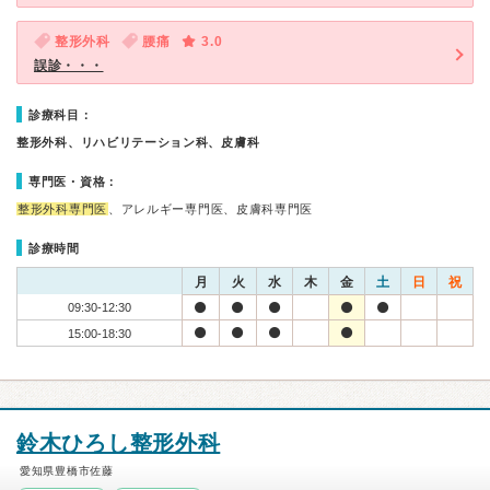
整形外科
腰痛
3.0
誤診・・・
診療科目：
整形外科、リハビリテーション科、皮膚科
専門医・資格：
整形外科専門医
、アレルギー専門医、皮膚科専門医
診療時間
月
火
水
木
金
土
日
祝
09:30-12:30
15:00-18:30
鈴木ひろし整形外科
愛知県豊橋市佐藤