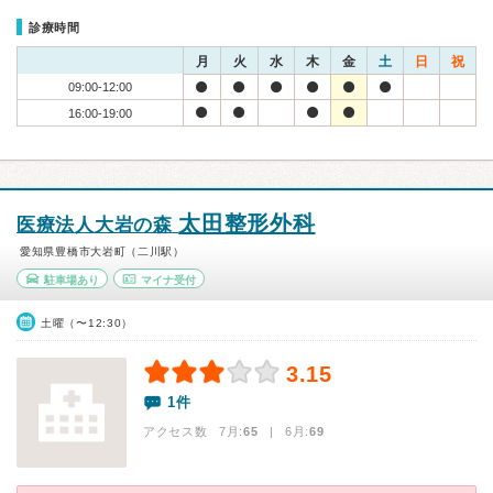
診療時間
月
火
水
木
金
土
日
祝
09:00-12:00
16:00-19:00
太田整形外科
医療法人大岩の森
愛知県豊橋市大岩町（二川駅）
駐車場あり
マイナ受付
土曜（〜12:30）
3.15
1件
アクセス数 7月:
65
| 6月:
69