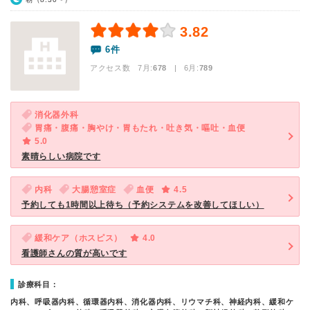
3.82
6件
アクセス数 7月:
678
| 6月:
789
消化器外科
胃痛・腹痛・胸やけ・胃もたれ・吐き気・嘔吐・血便
5.0
素晴らしい病院です
内科
大腸憩室症
血便
4.5
予約しても1時間以上待ち（予約システムを改善してほしい）
緩和ケア（ホスピス）
4.0
看護師さんの質が高いです
診療科目：
内科、呼吸器内科、循環器内科、消化器内科、リウマチ科、神経内科、緩和ケ