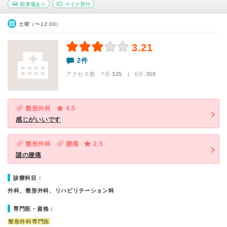
駐車場あり
マイナ受付
土曜（〜12:00）
3.21
2件
アクセス数 7月:
325
| 6月:
350
整形外科
4.5
感じがいいです
整形外科
腰痛
2.5
謎の腰痛
診療科目：
外科、整形外科、リハビリテーション科
専門医・資格：
整形外科専門医