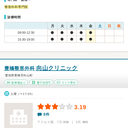
整形外科専門医
診療時間
月
火
水
木
金
土
日
祝
09:00-12:30
15:30-19:00
向山クリニック
豊橋整形外科
愛知県豊橋市向山町
駐車場あり
電子決済可
マイナ受付
土曜（〜17:00）
3.19
8件
アクセス数 7月:
434
| 6月:
480