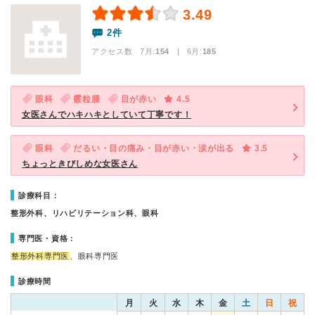
3.49
2件
アクセス数 7月:
154
| 6月:
185
眼科
霰粒腫
目が赤い
4.5
女医さんでハキハキとしていて丁寧です！
眼科
だるい・目の痛み・目が赤い・涙が出る
3.5
ちょっときびしめな女医さん
診療科目：
整形外科、リハビリテーション科、眼科
専門医・資格：
整形外科専門医
、眼科専門医
診療時間
月
火
水
木
金
土
日
祝