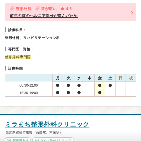
整形外科
首が痛い
4.5
前年の首のヘルニア部分が痛んだため
診療科目：
整形外科、リハビリテーション科
専門医・資格：
整形外科専門医
診療時間
月
火
水
木
金
土
日
祝
08:30-12:00
15:30-19:00
ミラまち整形外科クリニック
愛知県豊橋市曙町（高師駅、南栄駅）
駐車場あり
マイナ受付
(スマホ可)