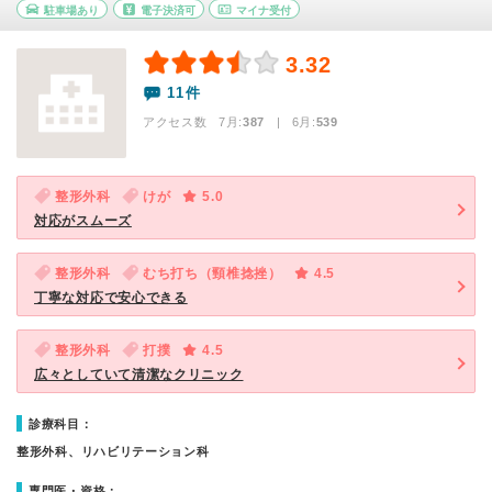
駐車場あり
電子決済可
マイナ受付
3.32
11件
アクセス数 7月:
387
| 6月:
539
整形外科
けが
5.0
対応がスムーズ
整形外科
むち打ち（頸椎捻挫）
4.5
丁寧な対応で安心できる
整形外科
打撲
4.5
広々としていて清潔なクリニック
診療科目：
整形外科、リハビリテーション科
専門医・資格：