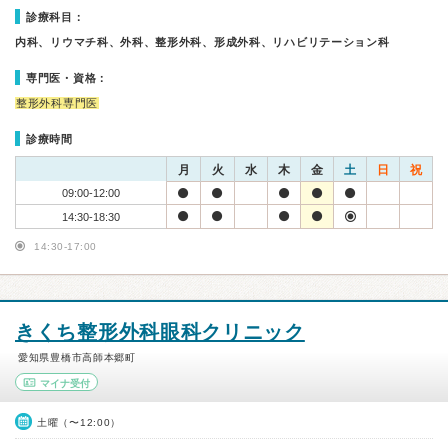
診療科目：
内科、リウマチ科、外科、整形外科、形成外科、リハビリテーション科
専門医・資格：
整形外科専門医
診療時間
月
火
水
木
金
土
日
祝
09:00-12:00
14:30-18:30
14:30-17:00
きくち整形外科眼科クリニック
愛知県豊橋市高師本郷町
マイナ受付
土曜（〜12:00）