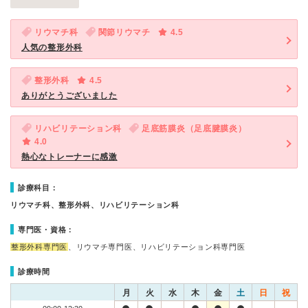
リウマチ科
関節リウマチ
4.5
人気の整形外科
整形外科
4.5
ありがとうございました
リハビリテーション科
足底筋膜炎（足底腱膜炎）
4.0
熱心なトレーナーに感激
診療科目：
リウマチ科、整形外科、リハビリテーション科
専門医・資格：
整形外科専門医
、リウマチ専門医、リハビリテーション科専門医
診療時間
月
火
水
木
金
土
日
祝