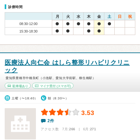
診療時間
月
火
水
木
金
土
日
祝
08:30-12:00
15:30-18:30
医療法人向仁会 はしら整形リハビリクリニ
ック
愛知県豊橋市中橋良町（小池駅、愛知大学前駅、柳生橋駅）
駐車場あり
マイナ受付
(スマホ可)
土曜（〜18:40）
朝（8:30〜）
3.53
2件
アクセス数 7月:
266
| 6月:
271