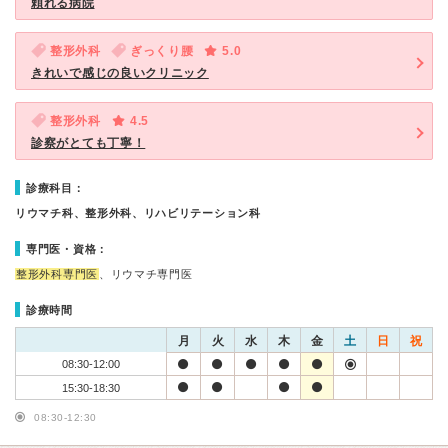
頼れる病院
整形外科
ぎっくり腰
5.0
きれいで感じの良いクリニック
整形外科
4.5
診察がとても丁寧！
診療科目：
リウマチ科、整形外科、リハビリテーション科
専門医・資格：
整形外科専門医
、リウマチ専門医
診療時間
月
火
水
木
金
土
日
祝
08:30-12:00
15:30-18:30
08:30-12:30