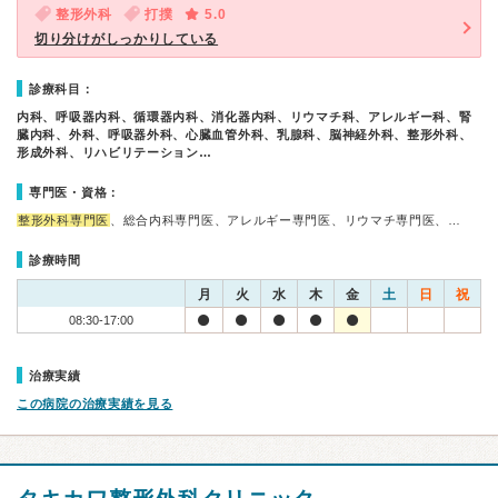
整形外科
打撲
5.0
切り分けがしっかりしている
診療科目：
内科、呼吸器内科、循環器内科、消化器内科、リウマチ科、アレルギー科、腎
臓内科、外科、呼吸器外科、心臓血管外科、乳腺科、脳神経外科、整形外科、
形成外科、リハビリテーション…
専門医・資格：
整形外科専門医
、総合内科専門医、アレルギー専門医、リウマチ専門医、…
診療時間
月
火
水
木
金
土
日
祝
08:30-17:00
治療実績
この病院の治療実績を見る