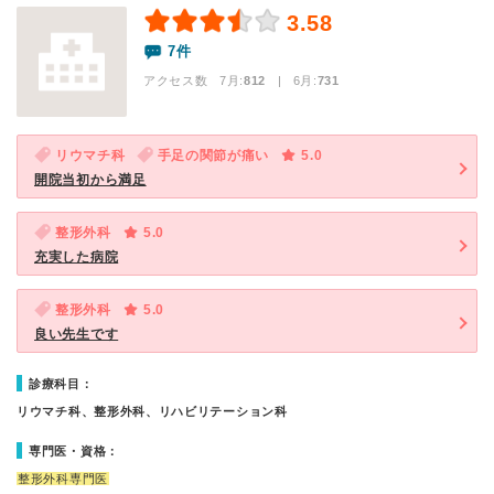
3.58
7件
アクセス数 7月:
812
| 6月:
731
リウマチ科
手足の関節が痛い
5.0
開院当初から満足
整形外科
5.0
充実した病院
整形外科
5.0
良い先生です
診療科目：
リウマチ科、整形外科、リハビリテーション科
専門医・資格：
整形外科専門医