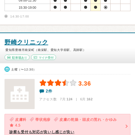
09:00-12:30
15:30-19:00
14:30-17:00
野崎クリニック
愛知県豊橋市南栄町（南栄駅、愛知大学前駅、高師駅）
駐車場あり
マイナ受付
土曜（〜12:30）
3.36
2件
アクセス数 7月:
124
| 6月:
162
皮膚科
帯状疱疹
皮膚の乾燥・頭皮の荒れ・かゆみ
4.5
診察も受付も対応が良いし感じが良い