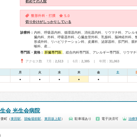
初めての入院
整形外科・打撲
5.0
切り分けがしっかりしている
診療科：
内科、呼吸器内科、循環器内科、消化器内科、リウマチ科、アレル
臓内科、外科、呼吸器外科、心臓血管外科、乳腺科、脳神経外科、
形成外科、リハビリテーション科、皮膚科、泌尿器科、肛門科、眼
喉科、産…
専門医・資格：
肝臓専門医
、総合内科専門医、アレルギー専門医、リウマチ専門医、血液専門医、外科専門医、糖尿病専門医、内分泌代謝科専門医、甲状腺専門医、呼吸器専門医、呼吸器外科専門医、気管支鏡専門医、循環器専門医、心臓血管外科専門医、不整脈専門医、消化器病専門医、消化器外科専門医、消化器内視鏡専門医、泌尿器科専門医、腎臓専門医、透析専門医、脳血管内治療専門医、神経内科専門医、脳神経外科専門医、頭痛専門医、整形外科専門医、手外科専門医、リハビリテーション科専門医、脊椎脊髄外科専門医、形成外科専門医、皮膚科専門医、眼科専門医、耳鼻咽喉科専門医、産婦人科専門医、婦人科腫瘍専門医、生殖医療専門医、乳腺専門医、産科婦人科腹腔鏡技術認定医、女性ヘルスケア専門医、周産期(新生児)専門医、小児科専門医、小児神経専門医
アクセス数 7月：
2,513
| 6月：
2,385
| 年間：
31,063
月
火
水
木
金
土
●
●
●
●
●
光生会 光生会病院
吾妻町（
東田駅
、
競輪場前駅
、
東田坂上駅
）
駐車場あり
電子決済可
治療
0）