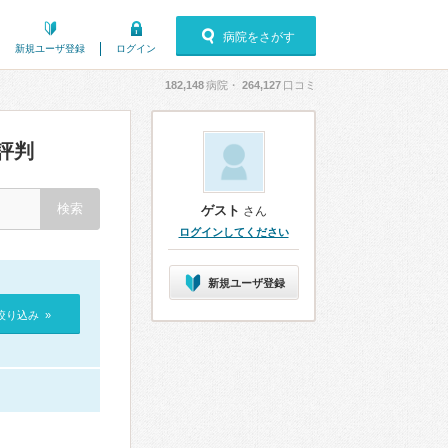
病院をさがす
新規ユーザ登録
ログイン
182,148
病院・
264,127
口コミ
評判
ゲスト
さん
ログインしてください
新規ユーザ登録
絞り込み »