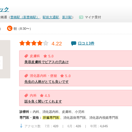
ック
大橋通（
豊橋駅（新豊橋駅）
、
駅前大通駅
、
新川駅
）
マイナ受付
0）
朝（8:30〜）
4.22
口コミ3件
皮膚科
5.0
美容皮膚科でピアスの穴あけ
消化器内科・便秘
5.0
先生の人柄がとても良いです
内科
4.5
話を良く聞いてくれます
診療科：
内科、消化器内科、皮膚科、小児科
専門医・資格：
肝臓専門医
、消化器病専門医、消化器内視鏡専門医
アクセス数 7月：
420
| 6月：
426
| 年間：
4,645