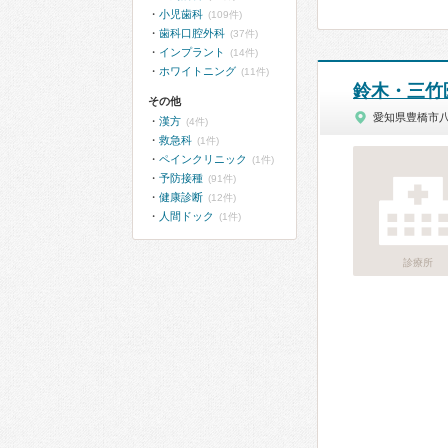
小児歯科
(109件)
歯科口腔外科
(37件)
インプラント
(14件)
ホワイトニング
(11件)
鈴木・三竹
その他
愛知県豊橋市
漢方
(4件)
救急科
(1件)
ペインクリニック
(1件)
予防接種
(91件)
健康診断
(12件)
人間ドック
(1件)
診療所