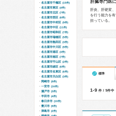
肝臓専門医
名古屋市千種区
(15件)
名古屋市東区
(4件)
肝炎、肝硬変、
名古屋市北区
(7件)
を行う能力を有
名古屋市西区
(6件)
担っている。
名古屋市中村区
(9件)
名古屋市中区
(11件)
名古屋市昭和区
(7件)
名古屋市瑞穂区
(5件)
名古屋市熱田区
(3件)
名古屋市中川区
(9件)
名古屋市港区
(3件)
名古屋市南区
(7件)
名古屋市守山区
(2件)
名古屋市緑区
(6件)
名古屋市名東区
(6件)
標準
名古屋市天白区
(3件)
岡崎市
(9件)
一宮市
(16件)
1-9
件 / 9件中
瀬戸市
(3件)
半田市
(4件)
春日井市
(10件)
豊川市
(9件)
津島市
(2件)
碧南市
(2件)