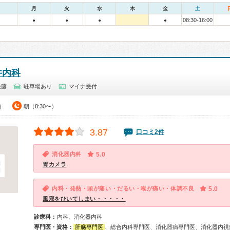
月
火
水
木
金
土
08:30-16:00
●
●
●
●
井内科
佐藤
駐車場あり
マイナ受付
0）
朝（8:30〜）
3.87
口コミ2件
消化器内科
5.0
胃カメラ
内科・発熱・頭が痛い・だるい・喉が痛い・体調不良
5.0
風邪をひいてしまい・・・・・
診療科：
内科、消化器内科
専門医・資格：
肝臓専門医
、総合内科専門医、消化器病専門医、消化器内視