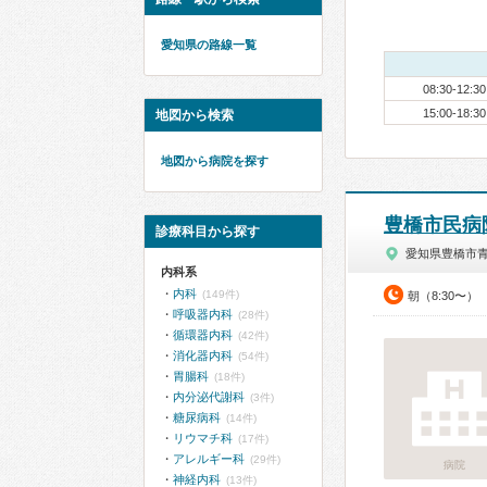
愛知県の路線一覧
08:30-12:30
15:00-18:30
地図から検索
地図から病院を探す
豊橋市民病
診療科目から探す
愛知県豊橋市
内科系
内科
(149件)
朝（8:30〜）
呼吸器内科
(28件)
循環器内科
(42件)
消化器内科
(54件)
胃腸科
(18件)
内分泌代謝科
(3件)
糖尿病科
(14件)
リウマチ科
(17件)
アレルギー科
(29件)
病院
神経内科
(13件)