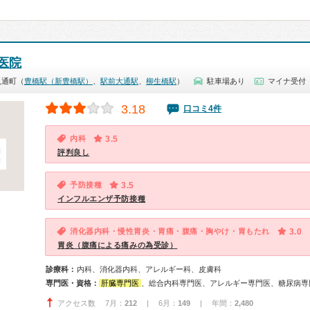
医院
八通町（
豊橋駅（新豊橋駅）
、
駅前大通駅
、
柳生橋駅
）
駐車場あり
マイナ受付
3.18
口コミ4件
内科
3.5
評判良し
予防接種
3.5
インフルエンザ予防接種
消化器内科・慢性胃炎・胃痛・腹痛・胸やけ・胃もたれ
3.0
胃炎（腹痛による痛みの為受診）
診療科：
内科、消化器内科、アレルギー科、皮膚科
専門医・資格：
肝臓専門医
、総合内科専門医、アレルギー専門医、糖尿病専門医、消化器病
アクセス数 7月：
212
| 6月：
149
| 年間：
2,480