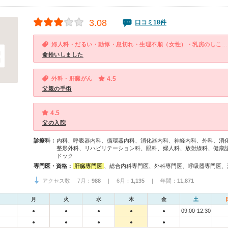
3.08
口コミ18件
婦人科・だるい・動悸・息切れ・生理不順（女性）・乳房のしこり（女性）
命拾いしました
外科・肝臓がん
4.5
父親の手術
4.5
父の入院
診療科：
内科、呼吸器内科、循環器内科、消化器内科、神経内科、外科、消
整形外科、リハビリテーション科、眼科、婦人科、放射線科、健康
ドック
専門医・資格：
肝臓専門医
、総合内科専門医、外科専門医、呼吸器専門医、消化器病専門医、消化器外科専門医、消化器内視鏡専門医、整形外科専門医、リハビリテーション科専門医、眼科専門
アクセス数 7月：
988
| 6月：
1,135
| 年間：
11,871
月
火
水
木
金
土
09:00-12:30
●
●
●
●
●
●
●
●
●
●