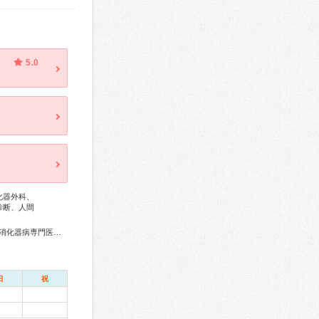
5.0
化器外科、
診断、人間
医、超音波専門医、放射線科専門医、がん治療認定医
日
祝