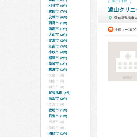
ネット予約
刈谷市
(4件)
遠山クリニ
豊田市
(7件)
安城市
(6件)
愛知県豊橋市
西尾市
(1件)
蒲郡市
(1件)
土曜（〜16:0
犬山市
(2件)
常滑市
(2件)
江南市
(3件)
小牧市
(4件)
稲沢市
(2件)
新城市
(1件)
東海市
(1件)
大府市
(0)
診療所
知多市
(0)
知立市
(0)
尾張旭市
(5件)
高浜市
(2件)
岩倉市
(0)
豊明市
(1件)
日進市
(1件)
田原市
(0)
愛西市
(0)
清須市
(1件)