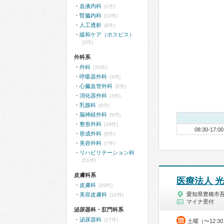
血液内科
(1件)
腎臓内科
(10件)
人工透析
(8件)
緩和ケア（ホスピス）
(2件)
外科系
外科
(35件)
呼吸器外科
(3件)
心臓血管外科
(5件)
消化器外科
(3件)
乳腺科
(6件)
脳神経外科
(9件)
整形外科
(39件)
08:30-17:00
形成外科
(8件)
美容外科
(7件)
リハビリテーション科
(51件)
皮膚科系
医療法人 
皮膚科
(39件)
愛知県豊橋市
美容皮膚科
(10件)
マイナ受付
泌尿器科・肛門科系
泌尿器科
(17件)
土曜（〜12:3