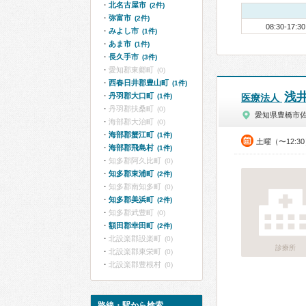
北名古屋市
(2件)
弥富市
(2件)
08:30-17:30
みよし市
(1件)
あま市
(1件)
長久手市
(3件)
愛知郡東郷町
(0)
西春日井郡豊山町
(1件)
浅
丹羽郡大口町
(1件)
医療法人
丹羽郡扶桑町
(0)
愛知県豊橋市
海部郡大治町
(0)
海部郡蟹江町
(1件)
土曜（〜12:3
海部郡飛島村
(1件)
知多郡阿久比町
(0)
知多郡東浦町
(2件)
知多郡南知多町
(0)
知多郡美浜町
(2件)
知多郡武豊町
(0)
額田郡幸田町
(2件)
北設楽郡設楽町
(0)
診療所
北設楽郡東栄町
(0)
北設楽郡豊根村
(0)
路線・駅から検索