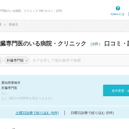
専門医のいる病院・クリニック 9件 口コミ・評判
Calooとは
県
豊橋市
肝臓専門医のいる病院・クリニック
口コミ・
（9件）
×
×
肝臓専門医
愛知県豊橋市
肝臓専門医
条件変更・
なし
なし (曜日や時間帯を指定できます)
土曜日診療で絞り込む (6件)
日曜日診療で絞り込む (0件)