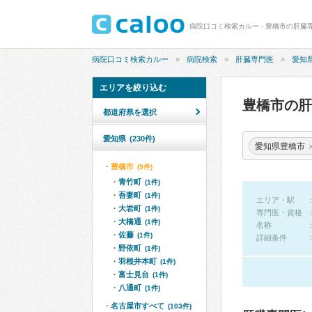
病院口コミ検索カルー - 豊橋市の肝臓
病院口コミ検索カルー
病院検索
肝臓専門医
愛知
エリアを絞り込む
豊橋市の
都道府県を選択
愛知県
(230件)
愛知県豊橋市
豊橋市
(9件)
青竹町
(1件)
吾妻町
(1件)
エリア・駅
大岩町
(1件)
専門医・資格
大橋通
(1件)
名称
佐藤
(1件)
詳細条件
野依町
(1件)
羽根井本町
(1件)
富士見台
(1件)
八通町
(1件)
名古屋市すべて
(103件)