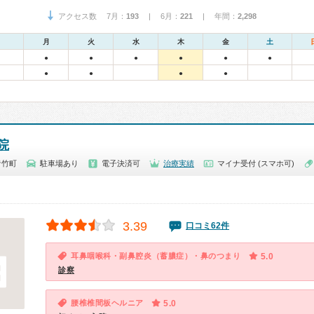
アクセス数 7月：
193
| 6月：
221
| 年間：
2,298
月
火
水
木
金
土
●
●
●
●
●
●
●
●
●
●
院
青竹町
駐車場あり
電子決済可
治療実績
マイナ受付 (スマホ可)
3.39
口コミ62件
耳鼻咽喉科・副鼻腔炎（蓄膿症）・鼻のつまり
5.0
診察
腰椎椎間板ヘルニア
5.0