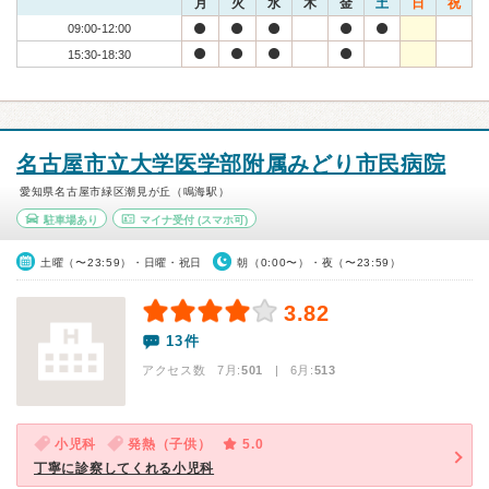
月
火
水
木
金
土
日
祝
09:00-12:00
15:30-18:30
名古屋市立大学医学部附属みどり市民病院
愛知県名古屋市緑区潮見が丘（鳴海駅）
駐車場あり
マイナ受付
(スマホ可)
土曜（〜23:59）・日曜・祝日
朝（0:00〜）・夜（〜23:59）
3.82
13件
アクセス数 7月:
501
| 6月:
513
小児科
発熱（子供）
5.0
丁寧に診察してくれる小児科