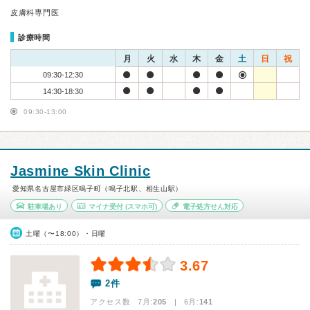
皮膚科専門医
診療時間
月
火
水
木
金
土
日
祝
09:30-12:30
14:30-18:30
09:30-13:00
Jasmine Skin Clinic
愛知県名古屋市緑区鳴子町（鳴子北駅、相生山駅）
駐車場あり
マイナ受付
(スマホ可)
電子処方せん対応
土曜（〜18:00）・日曜
3.67
2件
アクセス数 7月:
205
| 6月:
141