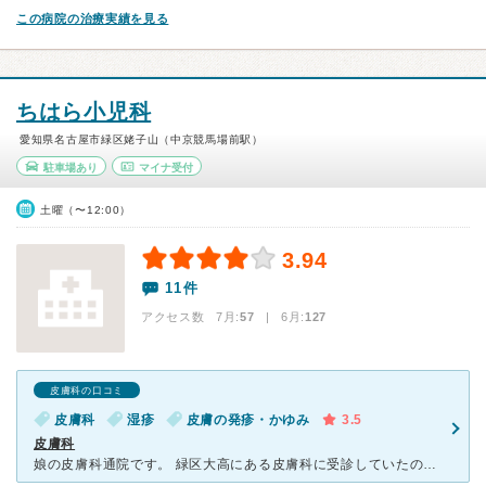
この病院の治療実績を見る
ちはら小児科
愛知県名古屋市緑区姥子山（中京競馬場前駅）
駐車場あり
マイナ受付
土曜（〜12:00）
3.94
11件
アクセス数 7月:
57
| 6月:
127
皮膚科の口コミ
皮膚科
湿疹
皮膚の発疹・かゆみ
3.5
皮膚科
娘の皮膚科通院です。 緑区大高にある皮膚科に受診していたのですが薬が合わず 風邪もひいていたので 1月4日に ちはら小児科の皮膚科に受診しました。 小さい頃のかかりつけ医だっだので 大人になってから