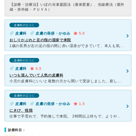
【診療・治療法】
いぼの冷凍凝固法（液体窒素）、光線療法（紫外
線・赤外線・ＰＵＶＡ）
皮膚科の口コミ
皮膚科
皮膚の発疹・かゆみ
5.0
おしりかぶれと足の指の湿疹で来院
1歳の長男が左の足の指の間に赤い湿疹ができていて、本人も気にしていている為、お盆中にやっている、こちらに来院。 ついでにお尻もかぶれているのでこちらも見てもらうことに。 まだ出来たばかりでとても綺
皮膚科の口コミ
皮膚科
4.5
いつも混んでいて人気の皮膚科
小児の皮膚科にいいと複数の方から聞いて受診しました。新しくてきれいなクリニックです。 噂通りかなり混んでいました。初診は予約が出来なかったので長期戦覚悟で行きました。 診察室がたくさんあり、事前に
皮膚科の口コミ
皮膚科
皮膚の発疹・かゆみ
1.5
にきび、怪我
仕事で手荒れで、予約無しで来院。 2時間以上待ちで、ようやく診察に。 久しぶりに来院したら、以前は優しい先生だと思っていたけれど、とにかく早く治療を終わらせよう。といった感じで、コチラの質問に
診療科目：