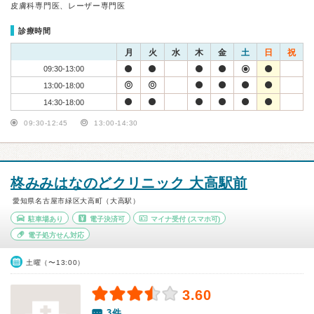
皮膚科専門医、レーザー専門医
診療時間
月
火
水
木
金
土
日
祝
09:30-13:00
13:00-18:00
14:30-18:00
09:30-12:45
13:00-14:30
柊みみはなのどクリニック 大高駅前
愛知県名古屋市緑区大高町（大高駅）
駐車場あり
電子決済可
マイナ受付
(スマホ可)
電子処方せん対応
土曜（〜13:00）
3.60
3件