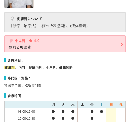
皮膚科について
【診療・治療法】
いぼの冷凍凝固法（液体窒素）
小児科
4.0
頼れる町医者
診療科目：
皮膚科
、内科、腎臓内科、小児科、健康診断
専門医・資格：
腎臓専門医、透析専門医
診療時間
月
火
水
木
金
土
日
祝
09:00-12:00
16:00-18:30