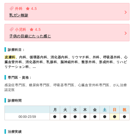
外科
4.5
乳ガン検診
小児科
4.5
子供の目線にたった感じ
診療科目：
皮膚科
、内科、循環器内科、消化器内科、リウマチ科、外科、呼吸器外科、心
臓血管外科、消化器外科、乳腺科、脳神経外科、整形外科、形成外科、リハビ
リテーション科、…
専門医・資格：
感染症専門医、糖尿病専門医、呼吸器専門医、心臓血管外科専門医、がん治療
認定医
診療時間
月
火
水
木
金
土
日
祝
00:00-23:59
治療実績