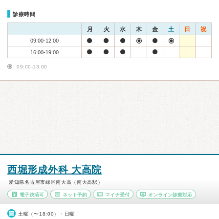
診療時間
月
火
水
木
金
土
日
祝
09:00-12:00
16:00-19:00
09:00-13:00
西堀形成外科 大高院
愛知県名古屋市緑区南大高（南大高駅）
電子決済可
ネット予約
マイナ受付
オンライン診療対応
土曜（〜18:00）・日曜