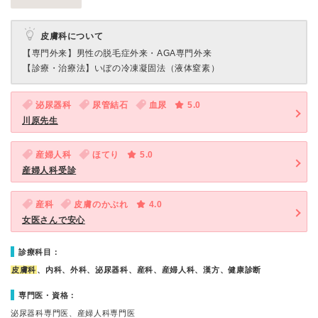
皮膚科について
【専門外来】
男性の脱毛症外来・AGA専門外来
【診療・治療法】
いぼの冷凍凝固法（液体窒素）
泌尿器科
尿管結石
血尿
5.0
川原先生
産婦人科
ほてり
5.0
産婦人科受診
産科
皮膚のかぶれ
4.0
女医さんで安心
診療科目：
皮膚科
、内科、外科、泌尿器科、産科、産婦人科、漢方、健康診断
専門医・資格：
泌尿器科専門医、産婦人科専門医