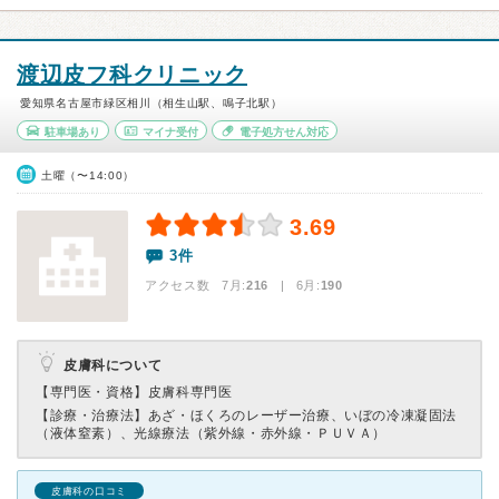
渡辺皮フ科クリニック
愛知県名古屋市緑区相川（相生山駅、鳴子北駅）
駐車場あり
マイナ受付
電子処方せん対応
土曜（〜14:00）
3.69
3件
アクセス数 7月:
216
| 6月:
190
皮膚科について
【専門医・資格】
皮膚科専門医
【診療・治療法】
あざ・ほくろのレーザー治療、いぼの冷凍凝固法
（液体窒素）、光線療法（紫外線・赤外線・ＰＵＶＡ）
皮膚科の口コミ