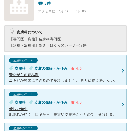
3件
アクセス数 7月:
82
| 6月:
85
皮膚科について
【専門医・資格】
皮膚科専門医
【診療・治療法】
あざ・ほくろのレーザー治療
皮膚科の口コミ
皮膚科
皮膚の発疹・かゆみ
4.0
昔ながらの皮ふ科
ニキビが頻繁にできるので受診しました。 周りに皮ふ科がないせいか、とにかく混みます。 午後の診察時間前に行っても10台ほどある駐車場が止められない事もよくあります。 いろんな時間に行きましたが、
皮膚科の口コミ
皮膚科
皮膚の発疹・かゆみ
4.0
優しい先生
肌荒れが酷く、自宅から一番近い皮膚科だったので、受診しました。看護師さんも先生もとても優しく 丁寧で昭和な感じでおちついた雰囲気の医院です。決して新しいワケではないけれど、掃除が行き届いてる感じで清潔
皮膚科の口コミ