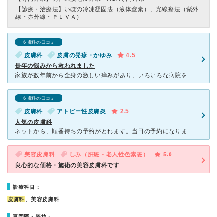
【診療・治療法】
いぼの冷凍凝固法（液体窒素）、光線療法（紫外
線・赤外線・ＰＵＶＡ）
皮膚科の口コミ
皮膚科
皮膚の発疹・かゆみ
4.5
長年の悩みから救われました
家族が数年前から全身の激しい痒みがあり、いろいろな病院を紹介してもらってたくさん検査しても原因不明で、いろんな薬を試しても効果がなく、精神的にもまいっていました。 なんとなく検索していたら、こちらの
皮膚科の口コミ
皮膚科
アトピー性皮膚炎
2.5
人気の皮膚科
ネットから、順番待ちの予約がとれます。当日の予約になります。 人気のようで、予約してから1:30ほどかかりました。 徳重駅から歩いて5分程の高台にあり、 新しくてとっても綺麗な院内です。 受付
美容皮膚科
しみ（肝斑・老人性色素斑）
5.0
良心的な価格・施術の美容皮膚科です
診療科目：
皮膚科
、美容皮膚科
専門医・資格：