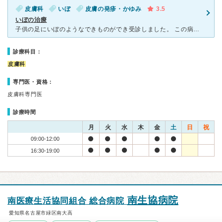
皮膚科
いぼ
皮膚の発疹・かゆみ
3.5
いぼの治療
子供の足にいぼのようなできものができ受診しました。 この病院は地域では非常に有名らしく近所の方から教えて頂き病院にいきました。初診であるため、簡単なアンケートと症状を記入し待合室で待機していました。
診療科目：
皮膚科
専門医・資格：
皮膚科専門医
診療時間
月
火
水
木
金
土
日
祝
09:00-12:00
16:30-19:00
南生協病院
南医療生活協同組合 総合病院
愛知県名古屋市緑区南大高