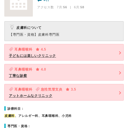
アクセス数 7月:
56
| 6月:
58
皮膚科について
【専門医・資格】
皮膚科専門医
耳鼻咽喉科
4.5
子どもには楽しいクリニック
耳鼻咽喉科
4.0
丁寧な診察
耳鼻咽喉科
急性気管支炎
3.5
アットホームなクリニック
診療科目：
皮膚科
、アレルギー科、耳鼻咽喉科、小児科
専門医・資格：