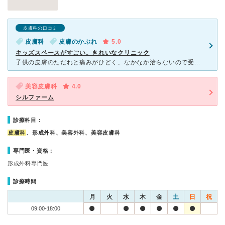
皮膚科の口コミ
皮膚科
皮膚のかぶれ
5.0
キッズスペースがすごい。きれいなクリニック
子供の皮膚のただれと痛みがひどく、なかなか治らないので受診しました。 受診しようと思い立ってWEB予約をみたら空いていたのですぐ行くことができました。 駐車場は広く、たくさん駐車スペースがあります
美容皮膚科
4.0
シルファーム
診療科目：
皮膚科
、形成外科、美容外科、美容皮膚科
専門医・資格：
形成外科専門医
診療時間
月
火
水
木
金
土
日
祝
09:00-18:00