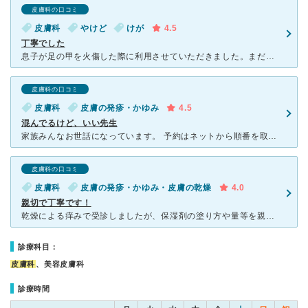
皮膚科の口コミ
皮膚科
やけど
けが
4.5
丁寧でした
息子が足の甲を火傷した際に利用させていただきました。まだ小さいので処置されても訳が分からず大泣きでしたが看護師さんが3人がかりで、優しく、丁寧に処置してくださいました。先生も大丈夫だよこのくらいなら跡
皮膚科の口コミ
皮膚科
皮膚の発疹・かゆみ
4.5
混んでるけど、いい先生
家族みんなお世話になっています。 予約はネットから順番を取るかたちですが、土曜日は数分でいっぱいになります。 ネットが使えない高齢者が予約なしで来て2時間待ちと言われてしました。 診察室は２つあ
皮膚科の口コミ
皮膚科
皮膚の発疹・かゆみ・皮膚の乾燥
4.0
親切で丁寧です！
乾燥による痒みで受診しましたが、保湿剤の塗り方や量等を親切に教えて下さいました。平日の夕方で、自分の番号の5番前の状態で受付したところ、そこから待ち時間は30分程度。HPに「キッズスペースがある」と記
診療科目：
皮膚科
、美容皮膚科
診療時間