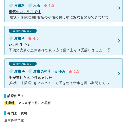
皮膚科
水虫
5.0
根気のいい先生です
[症状・来院理由] 右足の小指の付け根に変なものができていて、かゆくなくて よくわからず、でも気になっていたので、7月に入ったころに 皮膚科へ行きました。 [医師の診断・治療法] はがしても
皮膚科の口コミ
皮膚科
4.0
いい先生です。
子供の皮膚が虫刺されで真っ赤に腫れ上がり受診しました。 予約しようとしましたがいっぱいで取れなかったのでそのまま行った記憶です。 診察開始時間に行きましたがすでに待合室は患者さんでいっぱいでした。
皮膚科の口コミ
皮膚科
皮膚の発疹・かゆみ
3.5
手が荒れたので行きました
[症状・来院理由] アルバイトで手を使う仕事を長い期間していました。 すると手がボロボロになり手の指から液体や血が出てくるようになり、 衛生的な問題やや痒みなどの理由で病院に行こうと思います。
診療科目：
皮膚科
、アレルギー科、小児科
専門医・資格：
皮膚科専門医