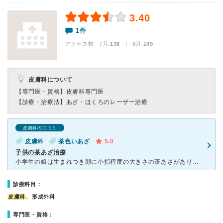
3.40
1件
アクセス数 7月:
138
| 6月:
109
皮膚科について
【専門医・資格】
皮膚科専門医
【診療・治療法】
あざ・ほくろのレーザー治療
皮膚科の口コミ
皮膚科
茶色いあざ
5.0
子供の茶あざ治療
小学生の娘は生まれつき顔に小指程度の大きさの茶あざがありました。本人が気にするようになったら治療しようと、放置していましたがやはり小学生になり気になるといい始めたので、知人の紹介で受診。 初めての受
診療科目：
皮膚科
、形成外科
専門医・資格：