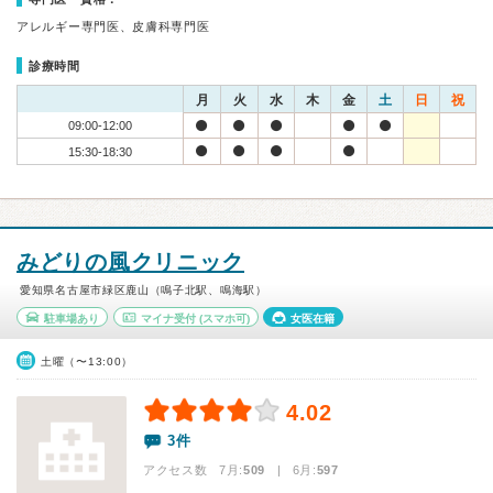
アレルギー専門医、皮膚科専門医
診療時間
月
火
水
木
金
土
日
祝
09:00-12:00
15:30-18:30
みどりの風クリニック
愛知県名古屋市緑区鹿山（鳴子北駅、鳴海駅）
駐車場あり
マイナ受付
(スマホ可)
女医在籍
土曜（〜13:00）
4.02
3件
アクセス数 7月:
509
| 6月:
597