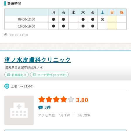
診療時間
月
火
水
木
金
土
日
祝
09:00-12:00
16:00-19:00
09:00-14:00
滝ノ水皮膚科クリニック
愛知県名古屋市緑区滝ノ水
駐車場あり
マイナ受付
(スマホ可)
土曜（〜12:00）
3.80
3件
アクセス数 7月:
278
| 6月:
226