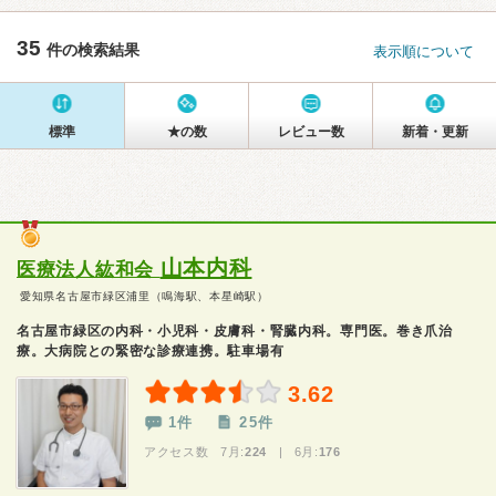
35
件の検索結果
表示順について
標準
★の数
レビュー数
新着・更新
山本内科
医療法人紘和会
愛知県名古屋市緑区浦里（鳴海駅、本星崎駅）
名古屋市緑区の内科・小児科・皮膚科・腎臓内科。専門医。巻き爪治
療。大病院との緊密な診療連携。駐車場有
3.62
1件
25件
アクセス数 7月:
224
| 6月:
176