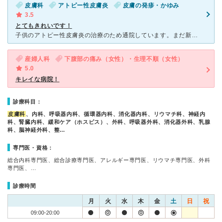
皮膚科
アトピー性皮膚炎
皮膚の発疹・かゆみ
3.5
とてもきれいです！
子供のアトピー性皮膚炎の治療のため通院しています。まだ新しい病院なのでとても綺麗です。駐車場も病院のすぐ横にあり、台数もたくさん停められるので大丈夫です。必ず予約してから行きますが、だいたい３０分以上
産婦人科
下腹部の痛み（女性）・生理不順（女性）
5.0
キレイな病院！
診療科目：
皮膚科
、内科、呼吸器内科、循環器内科、消化器内科、リウマチ科、神経内
科、腎臓内科、緩和ケア（ホスピス）、外科、呼吸器外科、消化器外科、乳腺
科、脳神経外科、整…
専門医・資格：
総合内科専門医、総合診療専門医、アレルギー専門医、リウマチ専門医、外科
専門医、…
診療時間
月
火
水
木
金
土
日
祝
09:00-20:00