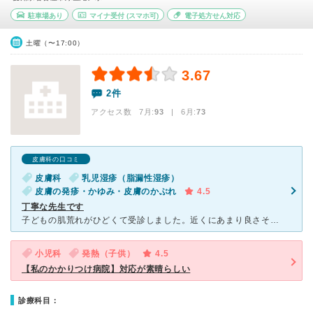
駐車場あり
マイナ受付
(スマホ可)
電子処方せん対応
土曜（〜17:00）
3.67
2件
アクセス数 7月:
93
| 6月:
73
皮膚科の口コミ
皮膚科
乳児湿疹（脂漏性湿疹）
皮膚の発疹・かゆみ・皮膚のかぶれ
4.5
丁寧な先生です
子どもの肌荒れがひどくて受診しました。近くにあまり良さそうな小児科を見つけられず、車で行ける範囲で探したところみつけました。初診でもwebで予約が出来たので助かりました。院内は明るく清潔で、まだ新しい
小児科
発熱（子供）
4.5
【私のかかりつけ病院】対応が素晴らしい
診療科目：