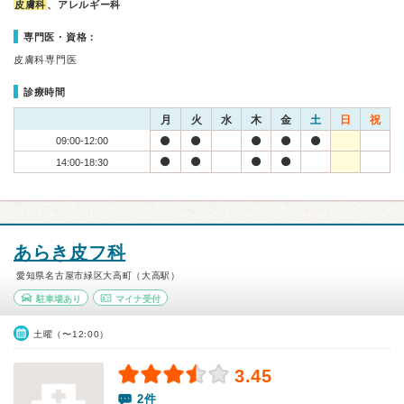
皮膚科
、アレルギー科
専門医・資格：
皮膚科専門医
診療時間
月
火
水
木
金
土
日
祝
09:00-12:00
14:00-18:30
あらき皮フ科
愛知県名古屋市緑区大高町（大高駅）
駐車場あり
マイナ受付
土曜（〜12:00）
3.45
2件