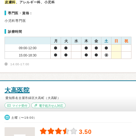
皮膚科
、アレルギー科、小児科
専門医・資格：
小児科専門医
診療時間
月
火
水
木
金
土
日
祝
09:00-12:00
15:00-18:30
14:00-17:00
大高医院
愛知県名古屋市緑区大高町（大高駅）
マイナ受付
電子処方せん対応
土曜（〜19:00）
3.50