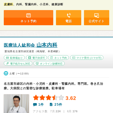
皮膚科
、内科、腎臓内科、小児科、健康診断
ネット予約
電話
公式サイト
山本内科
医療法人紘和会
愛知県名古屋市緑区浦里（鳴海駅、本星崎駅）
駐車場あり
電子決済可
ネット予約
マイナ受付
(スマホ可)
電子処方せん対応
オンライン診療対応
土曜（〜12:00）
名古屋市緑区の内科・小児科・皮膚科・腎臓内科。専門医。巻き爪治
療。大病院との緊密な診療連携。駐車場有
3.62
1件
25件
アクセス数 7月:
224
| 6月:
176