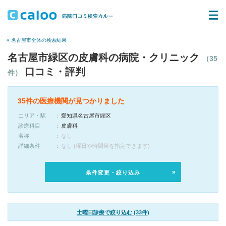
« 名古屋市全体の検索結果
名古屋市緑区の皮膚科の病院・クリニック
（35
口コミ・評判
件）
35件の医療機関が見つかりました
エリア・駅
愛知県名古屋市緑区
診療科目
皮膚科
名称
なし
詳細条件
なし (曜日や時間帯を指定できます)
条件変更・絞り込み
土曜日診療で絞り込む (33件)