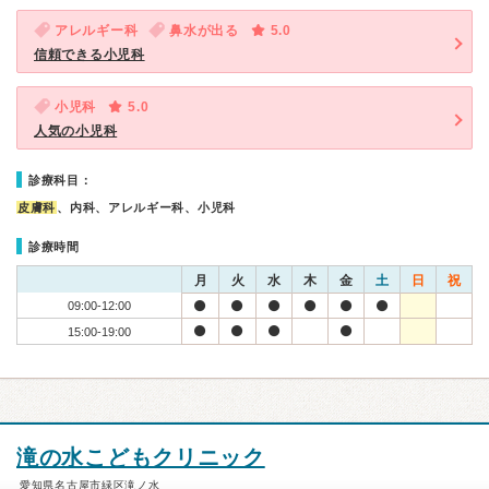
アレルギー科
鼻水が出る
5.0
信頼できる小児科
小児科
5.0
人気の小児科
診療科目：
皮膚科
、内科、アレルギー科、小児科
診療時間
月
火
水
木
金
土
日
祝
09:00-12:00
15:00-19:00
滝の水こどもクリニック
愛知県名古屋市緑区滝ノ水