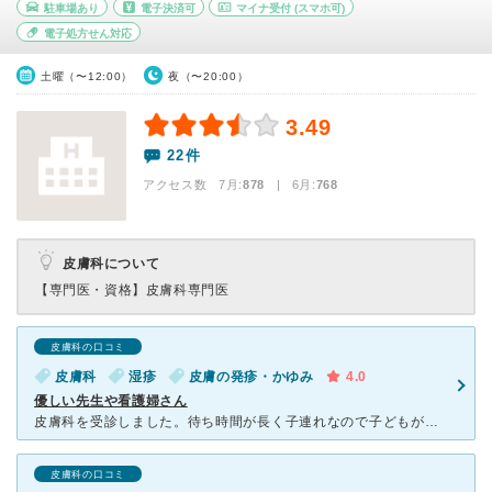
駐車場あり
電子決済可
マイナ受付
(スマホ可)
電子処方せん対応
土曜（〜12:00）
夜（〜20:00）
3.49
22件
アクセス数 7月:
878
| 6月:
768
皮膚科について
【専門医・資格】
皮膚科専門医
皮膚科の口コミ
皮膚科
湿疹
皮膚の発疹・かゆみ
4.0
優しい先生や看護婦さん
皮膚科を受診しました。待ち時間が長く子連れなので子どもが走ったりグズッたりしないか毎回心配になります。離れた所で待っていても受付の方が気付いて呼びに来てくれました。 お子さんいるから病院くるの大変だ
皮膚科の口コミ