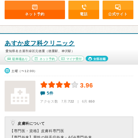
ネット予約
電話
公式サイト
あすか皮フ科クリニック
愛知県名古屋市緑区元徳重（徳重駅、神沢駅）
駐車場あり
ネット予約
マイナ受付
女医在籍
土曜（〜12:00）
3.96
5件
アクセス数 7月:
722
| 6月:
650
皮膚科について
【専門医・資格】
皮膚科専門医
【専門外来】
男性の脱毛症外来・AGA専門外来