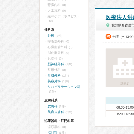
腎臓内科
(0)
人工透析
(0)
緩和ケア（ホスピス）
医療法人洪
(0)
愛知県名古屋
外科系
外科
(2件)
土曜（〜13:0
呼吸器外科
(0)
心臓血管外科
(0)
消化器外科
(0)
乳腺科
(0)
脳神経外科
(1件)
整形外科
(0)
形成外科
(1件)
美容外科
(1件)
診療所
リハビリテーション科
(2件)
皮膚科系
皮膚科
(3件)
08:30-13:00
美容皮膚科
(2件)
15:00-18:30
泌尿器科・肛門科系
泌尿器科
(0)
肛門科
(1件)