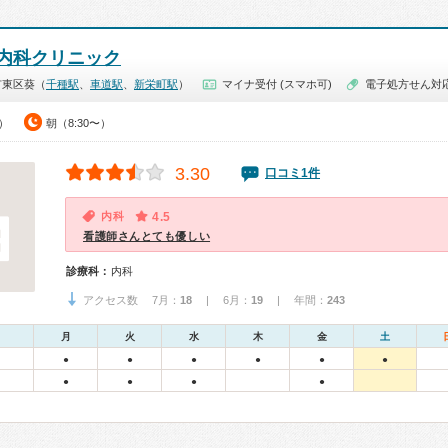
内科クリニック
市東区葵（
千種駅
、
車道駅
、
新栄町駅
）
マイナ受付 (スマホ可)
電子処方せん対
0）
朝（8:30〜）
3.30
口コミ1件
内科
4.5
看護師さんとても優しい
診療科：
内科
アクセス数 7月：
18
| 6月：
19
| 年間：
243
月
火
水
木
金
土
●
●
●
●
●
●
●
●
●
●