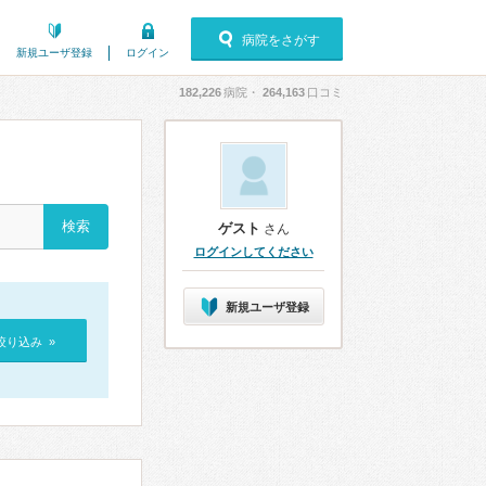
病院をさがす
新規ユーザ登録
ログイン
182,226
病院・
264,163
口コミ
ゲスト
さん
ログインしてください
新規ユーザ登録
絞り込み »