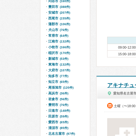
刈谷市
(160件)
豊田市
(388件)
安城市
(207件)
西尾市
(155件)
蒲郡市
(106件)
犬山市
(76件)
常滑市
(64件)
江南市
(132件)
小牧市
(166件)
09:00-12:00
稲沢市
(170件)
15:00-18:00
新城市
(53件)
東海市
(132件)
大府市
(107件)
知多市
(77件)
知立市
(65件)
アキナチュ
尾張旭市
(120件)
高浜市
愛知県名古屋
(36件)
岩倉市
(56件)
豊明市
(76件)
土曜（〜18:
日進市
(148件)
田原市
(59件)
愛西市
(65件)
清須市
(85件)
北名古屋市
(97件)