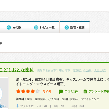
★の数
レビュー数
新着・更新
件中
こどもおとな歯科
愛知県名古屋市千種区 池下（
池下駅
、
今池駅
、
覚王山駅
）
池下駅1分。第2第4日曜診療有。キッズルームで保育士によ
イトニング・マウスピース矯正。
3.98
口コミ1件
アンケート25
診療科：
歯科、歯周病科、小児歯科、歯科口腔外科、ホワイトニング
アクセス数 7月：
78
| 6月：
93
| 年間：
874