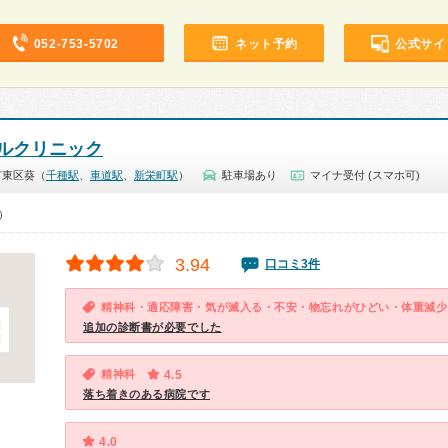
052-753-5702
ネット予約
公式サイ
ルクリニック
市東区葵（
千種駅
、
車道駅
、
新栄町駅
）
駐車場あり
マイナ受付 (スマホ可)
0）
3.94
口コミ3件
精神科・適応障害・気が滅入る・不安・物忘れがひどい・体重減少
追加の診断書が必要でした
精神科
4.5
落ち着きのある病院です
4.0