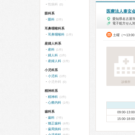
性病科
(0)
医療法人泰玄
眼科系
愛知県名古屋
眼科
(2件)
電子処方せん
耳鼻咽喉科系
耳鼻咽喉科
(1件)
土曜（〜13:0
産婦人科系
産科
(1件)
婦人科
(1件)
産婦人科
(1件)
小児科系
小児科
(1件)
小児外科
(0)
診療所
精神科系
精神科
(1件)
心療内科
(1件)
歯科系
09:00-13:00
歯科
(7件)
15:00-18:00
矯正歯科
(4件)
歯周病科
(2件)
小児歯科
(5件)