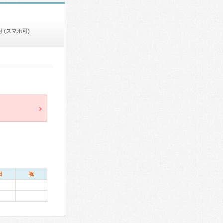
 (スマホ可)
日
祝