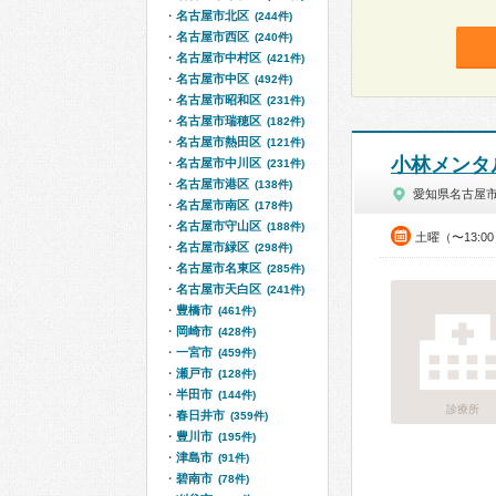
名古屋市北区
(244件)
名古屋市西区
(240件)
名古屋市中村区
(421件)
名古屋市中区
(492件)
名古屋市昭和区
(231件)
名古屋市瑞穂区
(182件)
名古屋市熱田区
(121件)
小林メンタ
名古屋市中川区
(231件)
名古屋市港区
(138件)
愛知県名古屋
名古屋市南区
(178件)
名古屋市守山区
(188件)
土曜（〜13:0
名古屋市緑区
(298件)
名古屋市名東区
(285件)
名古屋市天白区
(241件)
豊橋市
(461件)
岡崎市
(428件)
一宮市
(459件)
瀬戸市
(128件)
半田市
(144件)
診療所
春日井市
(359件)
豊川市
(195件)
津島市
(91件)
碧南市
(78件)