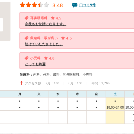
3.48
口コミ9件
耳鼻咽喉科
4.5
今後もお世話になります。
救急科・喉が痛い
4.5
助けていただきました。
小児科
4.0
とっても綺麗
診療科：
内科、外科、眼科、耳鼻咽喉科、小児科
アクセス数 7月：
160
| 6月：
108
| 年間：
2,765
月
火
水
木
金
土
●
●
●
●
●
●
18:00-24:00
10:00
●
●
●
●
●