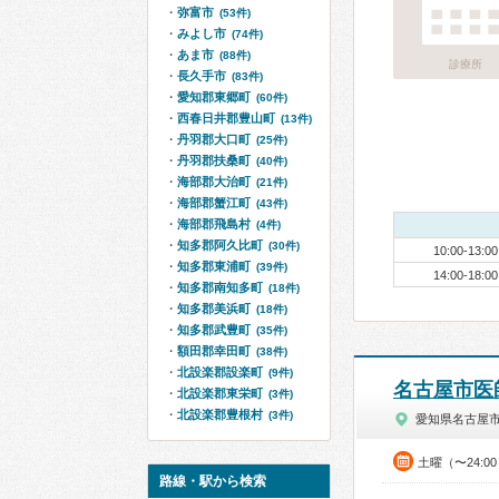
弥富市
(53件)
みよし市
(74件)
あま市
(88件)
診療所
長久手市
(83件)
愛知郡東郷町
(60件)
西春日井郡豊山町
(13件)
丹羽郡大口町
(25件)
丹羽郡扶桑町
(40件)
海部郡大治町
(21件)
海部郡蟹江町
(43件)
海部郡飛島村
(4件)
知多郡阿久比町
(30件)
10:00-13:00
知多郡東浦町
(39件)
14:00-18:00
知多郡南知多町
(18件)
知多郡美浜町
(18件)
知多郡武豊町
(35件)
額田郡幸田町
(38件)
北設楽郡設楽町
(9件)
名古屋市医
北設楽郡東栄町
(3件)
北設楽郡豊根村
(3件)
愛知県名古屋
土曜（〜24:
路線・駅から検索