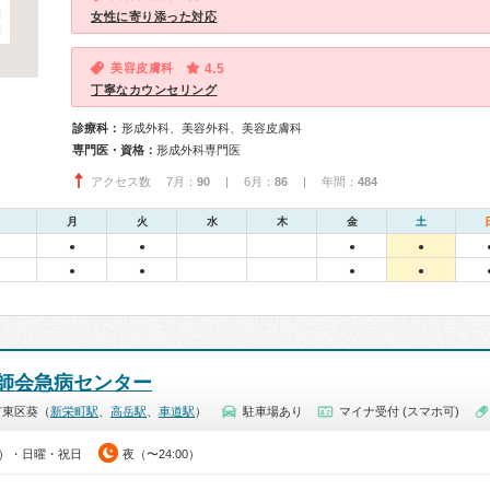
女性に寄り添った対応
美容皮膚科
4.5
丁寧なカウンセリング
診療科：
形成外科、美容外科、美容皮膚科
専門医・資格：
形成外科専門医
アクセス数 7月：
90
| 6月：
86
| 年間：
484
月
火
水
木
金
土
●
●
●
●
●
●
●
●
師会急病センター
市東区葵（
新栄町駅
、
高岳駅
、
車道駅
）
駐車場あり
マイナ受付 (スマホ可)
00）・日曜・祝日
夜（〜24:00）