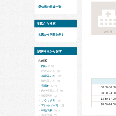
愛知県の路線一覧
地図から検索
診療所
地図から病院を探す
診療科目から探す
内科系
内科
(8件)
呼吸器内科
(0)
循環器内科
(1件)
消化器内科
(0)
胃腸科
(2件)
00:00-06:30
内分泌代謝科
(0)
20:00-24:00
糖尿病科
(0)
13:30-17:00
リウマチ科
(1件)
18:00-24:00
アレルギー科
(1件)
神経内科
(1件)
血液内科
(0)