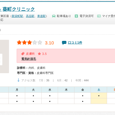
葵町クリニック
会
市東区葵（
新栄町駅
、
高岳駅
、
車道駅
）
駐車場あり
電子決済可
マイナ受付
対応
0）
3.10
口コミ1件
皮膚科
3.5
電気針脱毛
診療科：
内科、皮膚科
専門医・資格：
皮膚科専門医
アクセス数 7月：
35
| 6月：
42
| 年間：
444
月
火
水
木
金
土
●
●
●
●
●
●
●
●
●