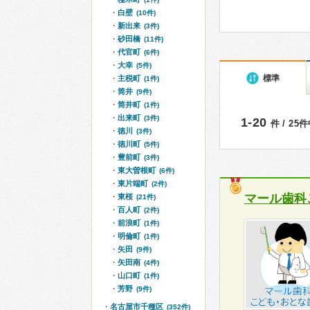
白壁
(10件)
新出来
(3件)
砂田橋
(11件)
代官町
(6件)
大幸
(5件)
標準
主税町
(1件)
筒井
(9件)
筒井町
(1件)
出来町
(3件)
1-20
件 / 25
徳川
(3件)
徳川町
(5件)
豊前町
(3件)
東大曽根町
(6件)
東片端町
(2件)
マール歯科
東桜
(21件)
百人町
(2件)
前浪町
(1件)
明倫町
(1件)
矢田
(9件)
矢田南
(4件)
山口町
(1件)
芳野
(9件)
名古屋市千種区
(352件)