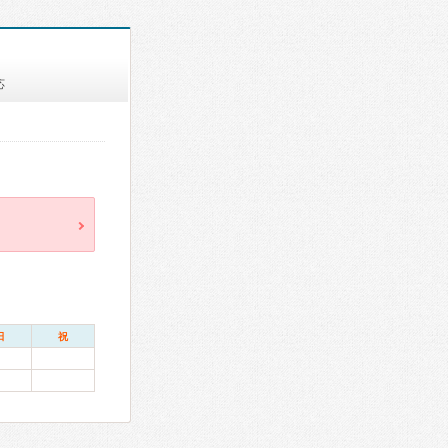
応
日
祝