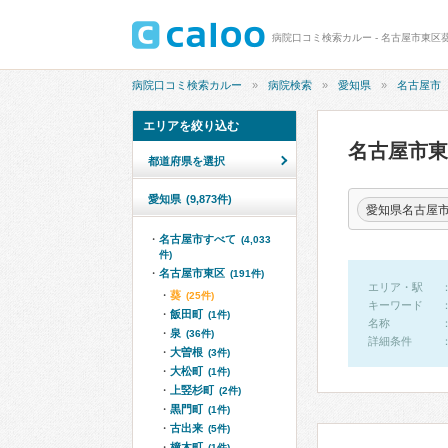
病院口コミ検索カルー - 名古屋市東区
病院口コミ検索カルー
病院検索
愛知県
名古屋市
エリアを絞り込む
名古屋市
都道府県を選択
愛知県
(9,873件)
愛知県名古屋
名古屋市すべて
(4,033
件)
名古屋市東区
(191件)
エリア・駅
葵
(25件)
キーワード
飯田町
(1件)
名称
泉
(36件)
詳細条件
大曽根
(3件)
大松町
(1件)
上竪杉町
(2件)
黒門町
(1件)
古出来
(5件)
橦木町
(1件)