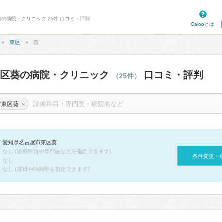
葵の病院・クリニック 25件 口コミ・評判
Calooとは
東区
葵
東区葵の病院・クリニック
口コミ・評判
（25件）
×
市東区葵
愛知県名古屋市東区葵
なし (診療科目や専門医などを指定できます)
条件変更・
なし
なし (曜日や時間帯を指定できます)