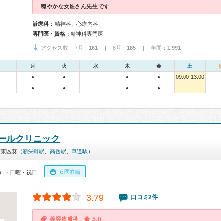
穏やかな女医さん先生です
診療科：
精神科、心療内科
専門医・資格：
精神科専門医
アクセス数 7月：
161
| 6月：
185
| 年間：
1,991
月
火
水
木
金
土
09:00-13:00
●
●
●
●
●
●
●
●
ールクリニック
市東区葵（
新栄町駅
、
高岳駅
、
車道駅
）
女医在籍
00）・日曜・祝日
3.79
口コミ2件
美容皮膚科
5.0