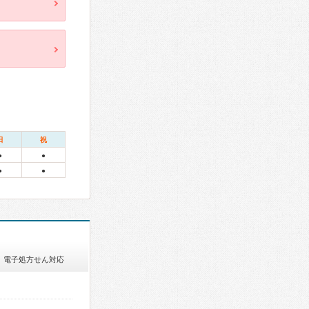
日
祝
●
●
●
●
電子処方せん対応