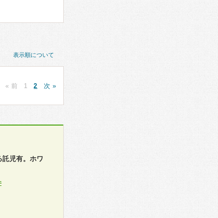
表示順について
« 前
1
2
次 »
る託児有。ホワ
件