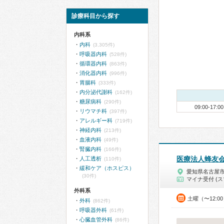
診療科目から探す
内科系
内科
(3,305件)
呼吸器内科
(528件)
循環器内科
(863件)
消化器内科
(996件)
胃腸科
(333件)
内分泌代謝科
(162件)
糖尿病科
(290件)
09:00-17:00
リウマチ科
(397件)
アレルギー科
(719件)
神経内科
(213件)
血液内科
(49件)
腎臓内科
(166件)
医療法人蜂友
人工透析
(110件)
緩和ケア（ホスピス）
愛知県名古屋
(30件)
マイナ受付 (ス
外科系
土曜（〜12:0
外科
(862件)
呼吸器外科
(61件)
心臓血管外科
(86件)