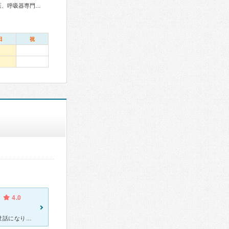
総合内科専門医、アレルギー専門医、血液専門医、外科専門医、呼吸器専門医、循環器専門医、消化器病専門医、消化器外科専門医、大腸肛門病専門医、消化器内視鏡専門医、神経内科専門医、整形外科専門医、手外科専門医、リハビリテーション科専門医、産婦人科専門医、小児科専門医、認知症専門医、がん薬物療法専門医、がん治療認定医
日
祝
4.0
この病院にはもう１０年以上も通院しております。入院や手術でもお世話になりました。 今では新しく建て替わり、ナビットというタブレットみたいなものを持って無駄のない順番待ちができます。以前は待ち時間が長