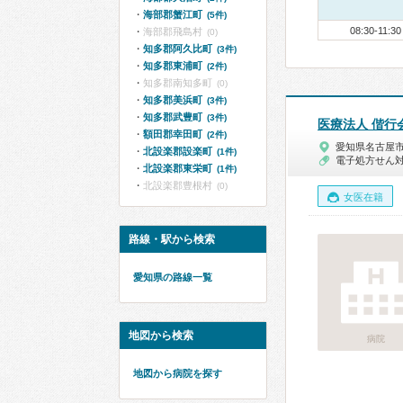
海部郡蟹江町
(5件)
08:30-11:30
海部郡飛島村
(0)
知多郡阿久比町
(3件)
知多郡東浦町
(2件)
知多郡南知多町
(0)
知多郡美浜町
(3件)
知多郡武豊町
(3件)
医療法人 偕行
額田郡幸田町
(2件)
愛知県名古屋
北設楽郡設楽町
(1件)
電子処方せん
北設楽郡東栄町
(1件)
北設楽郡豊根村
(0)
女医在籍
路線・駅から検索
愛知県の路線一覧
地図から検索
病院
地図から病院を探す