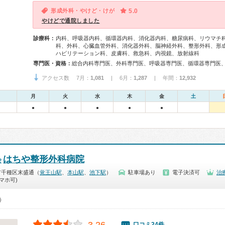
形成外科・やけど・けが
5.0
やけどで通院しました
診療科：
内科、呼吸器内科、循環器内科、消化器内科、糖尿病科、リウマチ
科、外科、心臓血管外科、消化器外科、脳神経外科、整形外科、形
ハビリテーション科、皮膚科、救急科、内視鏡、放射線科
専門医・資格：
アクセス数 7月：
1,081
| 6月：
1,287
| 年間：
12,932
月
火
水
木
金
土
●
●
●
●
●
はちや整形外科病院
会
市千種区末盛通（
覚王山駅
、
本山駅
、
池下駅
）
駐車場あり
電子決済可
治
マホ可)
0）
口コミ24件