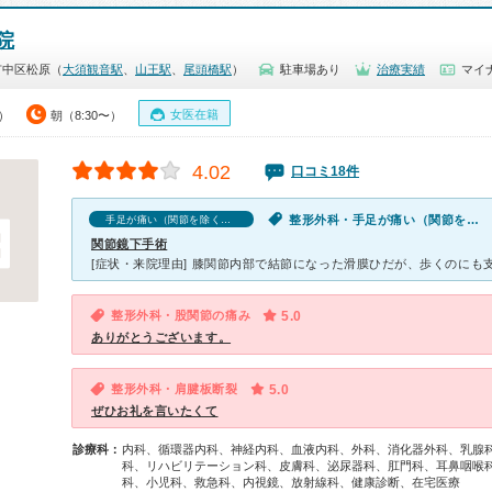
院
市中区松原（
大須観音駅
、
山王駅
、
尾頭橋駅
）
駐車場あり
治療実績
マイナ
女医在籍
0）
朝（8:30〜）
4.02
口コミ18件
整形外科・手足が痛い（関節を除く）
手足が痛い（関節を除く）の口コミ
関節鏡下手術
整形外科・股関節の痛み
5.0
ありがとうございます。
整形外科・肩腱板断裂
5.0
ぜひお礼を言いたくて
診療科：
内科、循環器内科、神経内科、血液内科、外科、消化器外科、乳腺
科、リハビリテーション科、皮膚科、泌尿器科、肛門科、耳鼻咽喉
科、小児科、救急科、内視鏡、放射線科、健康診断、在宅医療