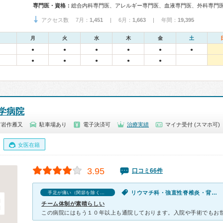
専門医・資格：
アクセス数 7月：
1,451
| 6月：
1,663
| 年間：
19,395
月
火
水
木
金
土
●
●
●
●
●
●
●
●
●
●
●
学病院
市岩作雁又
駐車場あり
電子決済可
治療実績
マイナ受付 (スマホ可)
女医在籍
3.95
口コミ66件
リウマチ科・強直性脊椎炎・背中の痛み・手足が痛い（関節を除く）
手足が痛い（関節を除く）の口コミ
チーム体制が素晴らしい