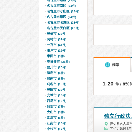
名古屋市港区
(11件)
名古屋市南区
(24件)
名古屋市守山区
(19件)
名古屋市緑区
(24件)
名古屋市名東区
(23件)
名古屋市天白区
(20件)
豊橋市
(39件)
岡崎市
(37件)
一宮市
(41件)
瀬戸市
(12件)
半田市
(9件)
春日井市
(36件)
標準
豊川市
(20件)
津島市
(6件)
碧南市
(8件)
1-20
件 / 85
刈谷市
(15件)
豊田市
(36件)
安城市
(14件)
西尾市
(12件)
蒲郡市
(7件)
犬山市
(9件)
独立行政法
常滑市
(6件)
江南市
(15件)
愛知県名古屋
マイナ受付 (ス
小牧市
(17件)