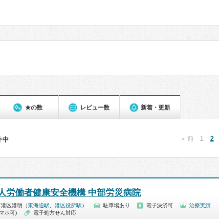
★の数
レビュー数
新着・更新
« 前
1
2
0件中
人労働者健康安全機構 中部労災病院
市港区港明（
東海通駅
、
港区役所駅
）
駐車場あり
電子決済可
治療実績
マホ可)
電子処方せん対応