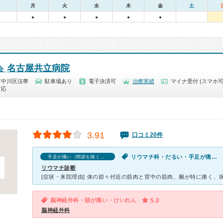
月
火
水
木
金
土
●
●
●
●
●
名古屋共立病院
会
市中川区法華
駐車場あり
電子決済可
治療実績
マイナ受付 (スマホ可
対応
3.91
口コミ20件
リウマチ科・だるい・手足が痛い（関節を除く）
手足が痛い（関節を除く）の口コミ
リウマチ診断
脳神経外科・頭が痛い・けいれん
5.0
脳神経外科