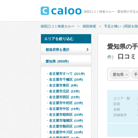
病院口コミ検索カルー - 愛知県の手足
病院口コミ検索カルー
病院検索
手足が痛い（関節を除
エリアを絞り込む
愛知県の
都道府県を選択
口コミ
件）
愛知県
(850件)
名古屋市すべて
×
(321件)
愛知県
手
名古屋市千種区
(25件)
名古屋市東区
(9件)
名古屋市北区
(23件)
名古屋市西区
(22件)
エリア・駅
名古屋市中村区
(22件)
症状
名古屋市中区
(19件)
名称
名古屋市昭和区
(20件)
詳細条件
名古屋市瑞穂区
(14件)
名古屋市熱田区
(13件)
名古屋市中川区
(33件)