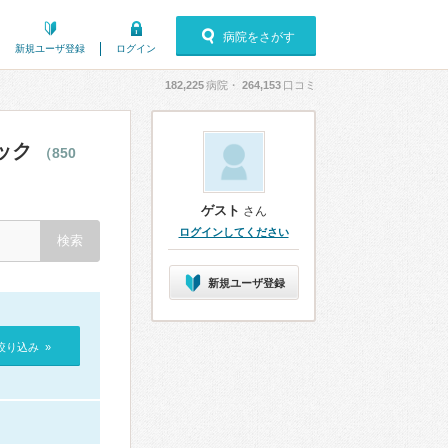
病院をさがす
新規ユーザ登録
ログイン
182,225
病院・
264,153
口コミ
ック
（850
ゲスト
さん
ログインしてください
新規ユーザ登録
絞り込み »