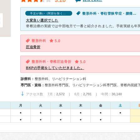
3.26
整形外科・脊柱管狭窄症・腰痛・手足が痛い（関節を除く）
手足が痛い（関節を除く）の口コミ
大変良い選択でした
整形外科
5.0
圧迫骨折
整形外科・脊椎圧迫骨折
5.0
BKPの手術をしていただきました。
診療科：
整形外科、リハビリテーション科
専門医・資格：
アクセス数 7月：
2,572
| 6月：
2,791
| 年間：
30,140
月
火
水
木
金
土
●
●
●
●
●
●
●
●
●
●
●