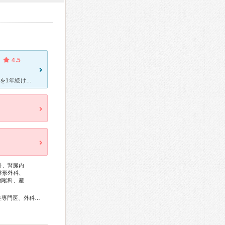
4.5
3年前に腰椎椎間板ヘルニアを患い、その後他病院にて入院。リハビリを1年続けましたが痛みも痺れもなかなか取れませんでした。そこで手術も考えて一度大きな病院で診てもらおうと思い、紹介状有りで受診しました。
科、腎臓内
整形外科、
咽喉科、産
総合内科専門医、アレルギー専門医、リウマチ専門医、感染症専門医、外科専門医、糖尿病専門医、呼吸器専門医、呼吸器外科専門医、循環器専門医、不整脈専門医、消化器病専門医、消化器外科専門医、肝臓専門医、消化器内視鏡専門医、泌尿器科専門医、腎臓専門医、透析専門医、神経内科専門医、脳神経外科専門医、頭痛専門医、整形外科専門医、リハビリテーション科専門医、脊椎脊髄外科専門医、形成外科専門医、眼科専門医、耳鼻咽喉科専門医、めまい相談医、産婦人科専門医、産科婦人科腹腔鏡技術認定医、女性ヘルスケア専門医、周産期(新生児)専門医、小児科専門医、精神科専門医、麻酔科専門医、細胞診専門医、病理専門医、口腔外科専門医、放射線科専門医、救急科専門医、がん治療認定医