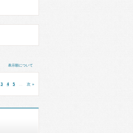
表示順について
3
4
5
…
次 »