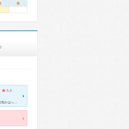
日
祝
)
5.0
[症状・来院理由] 体の節々付近の筋肉と背中の筋肉、腕が特に痛く、病気かはっきりさせる為。 [医師の診断・治療法] まず、問診票に、どの部分がどの程度、また特にいつ、どのように痛いか事細かにかき