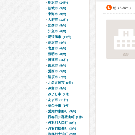
稲沢市
(14件)
朝（8:30〜）
新城市
(5件)
東海市
(9件)
大府市
(13件)
知多市
(5件)
知立市
(6件)
尾張旭市
(11件)
高浜市
(4件)
岩倉市
(6件)
豊明市
(8件)
病院
日進市
(16件)
田原市
(5件)
愛西市
(5件)
清須市
(7件)
北名古屋市
(9件)
弥富市
(5件)
みよし市
(7件)
あま市
(11件)
長久手市
(8件)
愛知郡東郷町
(5件)
西春日井郡豊山町
(1件)
丹羽郡大口町
(5件)
丹羽郡扶桑町
(3件)
海部郡大治町
(2件)