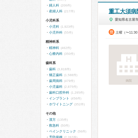
婦人科
(206件)
重工大須病
産婦人科
(217件)
愛知県名古屋
小児科系
小児科
(1,923件)
小児外科
土曜（〜11:3
(55件)
精神科系
精神科
(462件)
心療内科
(350件)
歯科系
歯科
(3,818件)
矯正歯科
(1,588件)
歯周病科
病院
(479件)
小児歯科
(2,875件)
歯科口腔外科
(1,295件)
インプラント
(456件)
ホワイトニング
(352件)
その他
漢方
(135件)
救急科
(50件)
ペインクリニック
(56件)
予防接種
(2,267件)