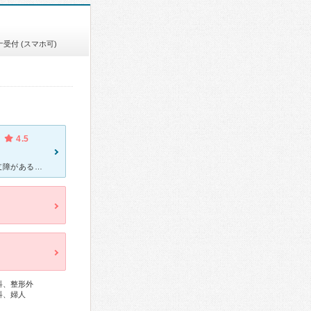
受付 (スマホ可)
4.5
[症状・来院理由] 膝関節内部で結節になった滑膜ひだが、歩くのにも支障があるほど痛むので最初に受診した地元病院から紹介で受診しました。 [医師の診断・治療法] 関節鏡下での病変部位の除去手術
科、整形外
科、婦人