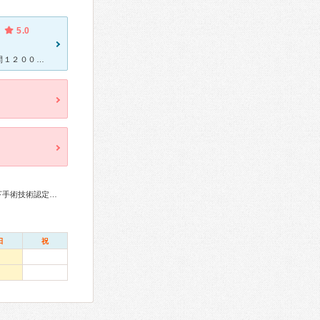
5.0
脊椎治療の実績では中部地方で一番と紹介されました。手術実績も年間１２００件（脊椎関連600件）と多く、他の病院から手術の見学にも来られるようです。 本人の病名は脊柱管狭窄症です。3日間の検査入院を経
整形外科専門医、リハビリテーション科専門医、脊椎内視鏡下手術技術認定医、脊椎脊髄外科専門医、麻酔科専門医
日
祝