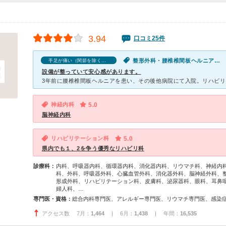
3.94
口コミ25件
整形外科・腰椎椎間板ヘルニア・腰痛・背中の痛み・手足が痛い（関節を除く）・手足がしびれる
手足が痛い（関節を除く）の口コミ
設備が整っていて安心感があります。
神経内科
5.0
脳神経内科
リハビリテーション科
5.0
県内でも１、2を争う優秀なリハビリ科
診療科：
内科、呼吸器内科、循環器内科、消化器内科、リウマチ科、神経内
科、外科、呼吸器外科、心臓血管外科、消化器外科、脳神経外科、
形成外科、リハビリテーション科、皮膚科、泌尿器科、眼科、耳鼻
婦人科、…
専門医・資格：
アクセス数 7月：
1,464
| 6月：
1,438
| 年間：
16,535