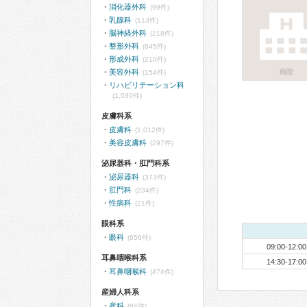
消化器外科
(99件)
乳腺科
(113件)
脳神経外科
(218件)
整形外科
(845件)
形成外科
(210件)
美容外科
病院
(154件)
リハビリテーション科
(1,030件)
皮膚科系
皮膚科
(1,012件)
美容皮膚科
(297件)
泌尿器科・肛門科系
泌尿器科
(373件)
肛門科
(234件)
性病科
(21件)
眼科系
眼科
(656件)
09:00-12:00
耳鼻咽喉科系
14:30-17:00
耳鼻咽喉科
(474件)
産婦人科系
産科
(84件)