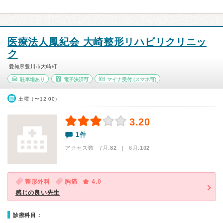
医療法人鳳紀会 大崎整形リハビリクリニッ
ク
愛知県豊川市大崎町
駐車場あり
電子決済可
マイナ受付
(スマホ可)
土曜（〜12:00）
3.20
1件
アクセス数 7月:
82
| 6月:
102
整形外科
胸痛
4.0
感じの良い先生
診療科目：