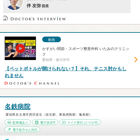
伴 友弥
院長
動画
かすがい関節・スポーツ整形外科 いたみのクリニッ
ク
愛知県・春日井市
【ペットボトルが開けられない？】それ、テニス肘かもし
れません
名鉄病院
愛知県名古屋市西区栄生（栄生駅、東枇杷島駅、亀島駅）
駐車場あり
電子決済可
マイナ受付
(スマホ可)
電子処方せん対応