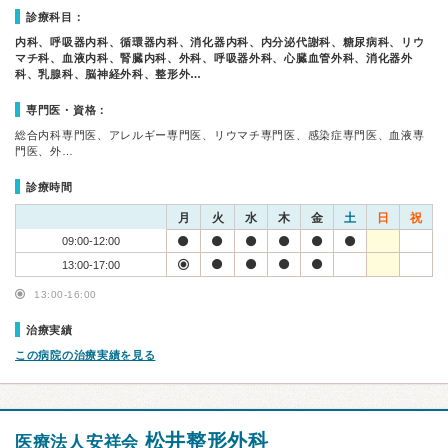
診療科目：
内科、呼吸器内科、循環器内科、消化器内科、内分泌代謝科、糖尿病科、リウ
マチ科、血液内科、腎臓内科、外科、呼吸器外科、心臓血管外科、消化器外
科、乳腺科、脳神経外科、整形外…
専門医・資格：
総合内科専門医、アレルギー専門医、リウマチ専門医、感染症専門医、血液専
門医、外…
診療時間
月
火
水
木
金
土
日
祝
09:00-12:00
13:00-17:00
13:00-16:00
治療実績
この病院の治療実績を見る
松井整形外科
医療法人安祥会