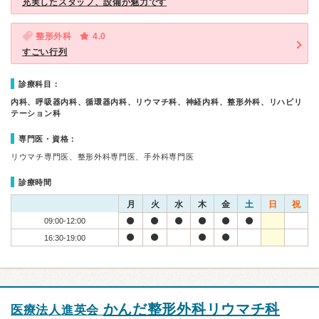
充実したスタッフ、設備が魅力です
整形外科
4.0
すごい行列
診療科目：
内科、呼吸器内科、循環器内科、リウマチ科、神経内科、整形外科、リハビリ
テーション科
専門医・資格：
リウマチ専門医、整形外科専門医、手外科専門医
診療時間
月
火
水
木
金
土
日
祝
09:00-12:00
16:30-19:00
かんだ整形外科リウマチ科
医療法人進英会