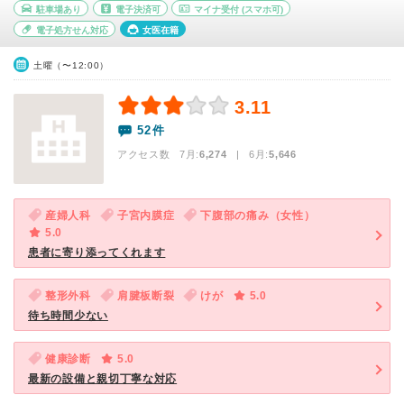
駐車場あり
電子決済可
マイナ受付
(スマホ可)
電子処方せん対応
女医在籍
土曜（〜12:00）
3.11
52件
アクセス数 7月:
6,274
| 6月:
5,646
産婦人科
子宮内膜症
下腹部の痛み（女性）
5.0
患者に寄り添ってくれます
整形外科
肩腱板断裂
けが
5.0
待ち時間少ない
健康診断
5.0
最新の設備と親切丁寧な対応