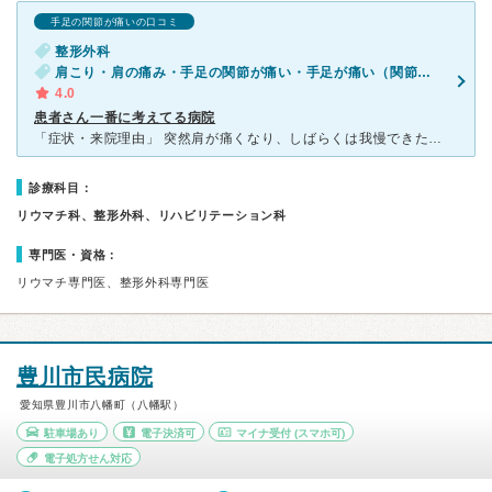
手足の関節が痛いの口コミ
整形外科
肩こり・肩の痛み・手足の関節が痛い・手足が痛い（関節を除く）
4.0
患者さん一番に考えてる病院
「症状・来院理由」 突然肩が痛くなり、しばらくは我慢できたんですが、腫れがひどくなり病院に行きました。 「医師の診断・治療法」 看護婦さんに症状聞かれレントゲンをとり診断の結果は「関節脊椎炎」と
診療科目：
リウマチ科、整形外科、リハビリテーション科
専門医・資格：
リウマチ専門医、整形外科専門医
豊川市民病院
愛知県豊川市八幡町（八幡駅）
駐車場あり
電子決済可
マイナ受付
(スマホ可)
電子処方せん対応