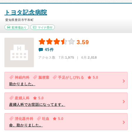
トヨタ記念病院
愛知県豊田市平和町
駐車場あり
マイナ受付
3.59
45件
アクセス数 7月:
1,975
| 6月:
2,018
神経内科
脳梗塞
手足がしびれる
5.0
助かりました。
産婦人科
5.0
産婦人科でお世話になってます。
消化器外科
吐血
5.0
命、助かりました。