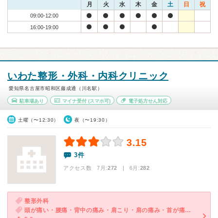
月
火
水
木
金
土
日
祝
09:00-12:00
16:00-19:00
いわた整形・外科・内科クリニック
愛知県名古屋市昭和区藤成通（川名駅）
駐車場あり
マイナ受付
(スマホ可)
電子処方せん対応
土曜（〜12:30）
夜（〜19:30）
3.15
3件
アクセス数 7月:
272
| 6月:
282
整形外科
頭が痛い・腰痛・背中の痛み・肩こり・肩の痛み・首が痛い・膝の痛み