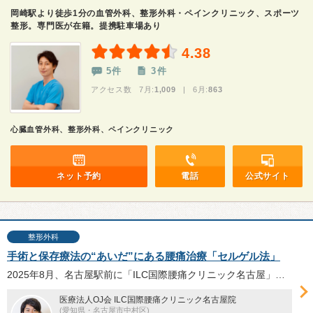
岡崎駅より徒歩1分の血管外科、整形外科・ペインクリニック、スポーツ
整形。専門医が在籍。提携駐車場あり
4.38
5件
3件
アクセス数 7月:
1,009
| 6月:
863
心臓血管外科、整形外科、ペインクリニック
ネット予約
電話
公式サイト
整形外科
手術と保存療法の“あいだ”にある腰痛治療「セルゲル法」
2025年8月、名古屋駅前に「ILC国際腰痛クリニック名古屋」が開院。日本ではILC国際腰痛クリニックでのみ実施可能（2025年9月現在）な腰痛治療法を提供する。そのうちの一つ、椎間板を修復する「セルゲル法」について伴友弥院長に伺った。
医療法人OJ会 ILC国際腰痛クリニック名古屋院
(愛知県・名古屋市中村区)