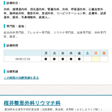
診療科目：
内科、循環器内科、消化器内科、腎臓内科、外科、呼吸器外科、心臓血管外
科、脳神経外科、整形外科、形成外科、リハビリテーション科、皮膚科、泌尿
器科、眼科、耳鼻咽喉科、産婦人…
専門医・資格：
総合内科専門医、アレルギー専門医、リウマチ専門医、血液専門医、外科専門
医、糖尿…
診療時間
月
火
水
木
金
土
日
祝
09:00-17:15
治療実績
この病院の治療実績を見る
桜井整形外科リウマチ科
愛知県名古屋市中村区黄金通（太閤通駅、黄金駅、米野駅（ささしまライブ駅））