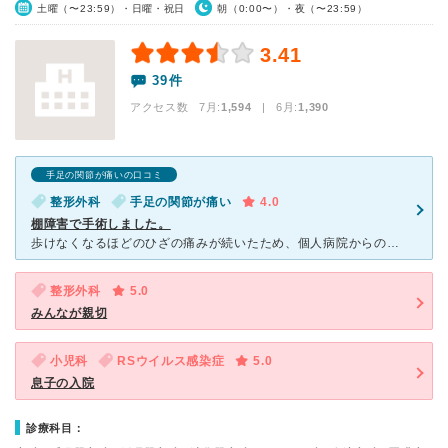
土曜（〜23:59）・日曜・祝日
朝（0:00〜）・夜（〜23:59）
3.41
39件
アクセス数 7月:
1,594
| 6月:
1,390
手足の関節が痛いの口コミ
整形外科
手足の関節が痛い
4.0
棚障害で手術しました。
歩けなくなるほどのひざの痛みが続いたため、個人病院からの紹介により受診しました。 MRIの検査結果により棚障害と診断されました。 聞いたことのない病名ではじめはどんな病気なのかわかりませんでした。
整形外科
5.0
みんなが親切
小児科
RSウイルス感染症
5.0
息子の入院
診療科目：