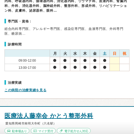
内科、呼吸器内科、循環器内科、消化器内科、リウマチ科、血液内科、腎臓内
科、外科、消化器外科、脳神経外科、整形外科、形成外科、リハビリテーショ
ン科、皮膚科、泌尿器科、眼科…
専門医・資格：
総合内科専門医、アレルギー専門医、感染症専門医、血液専門医、外科専門
医、糖尿病…
診療時間
月
火
水
木
金
土
日
祝
09:00-12:00
13:00-17:00
治療実績
この病院の治療実績を見る
医療法人藤幸会 かとう整形外科
愛知県岡崎市南明大寺町（六名駅）
駐車場あり
マイナ受付
電子処方せん対応