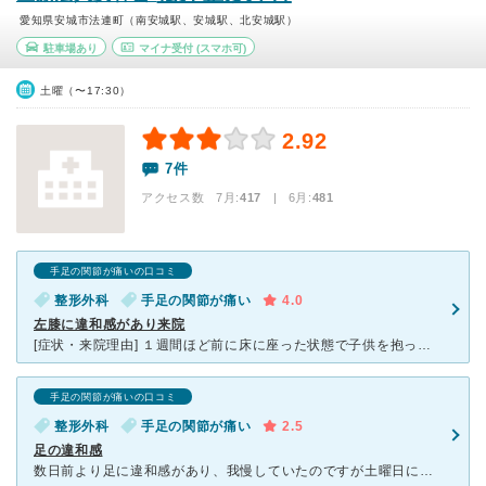
愛知県安城市法連町（南安城駅、安城駅、北安城駅）
駐車場あり
マイナ受付
(スマホ可)
土曜（〜17:30）
2.92
7件
アクセス数 7月:
417
| 6月:
481
手足の関節が痛いの口コミ
整形外科
手足の関節が痛い
4.0
左膝に違和感があり来院
[症状・来院理由] １週間ほど前に床に座った状態で子供を抱っこし、そのまま立ち上がろうとしたところ、完全に足が伸びきる前に左の膝に強い痛みを感じました。それ以来、数日は歩くと痛みを伴っていたのですが
手足の関節が痛いの口コミ
整形外科
手足の関節が痛い
2.5
足の違和感
数日前より足に違和感があり、我慢していたのですが土曜日になり、身体を動かしたときの痛みがどうにも我慢できなくなり、土曜日午後でも診察をしていただけるこちらの整形外科を受診致しました。 が、レントゲン