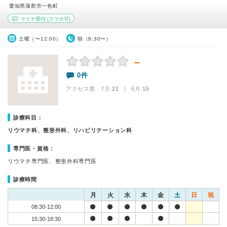
愛知県蒲郡市一色町
マイナ受付
(スマホ可)
土曜（〜12:00）
朝（8:30〜）
－
0件
アクセス数 7月:
21
| 6月:
15
診療科目：
リウマチ科、整形外科、リハビリテーション科
専門医・資格：
リウマチ専門医、整形外科専門医
診療時間
月
火
水
木
金
土
日
祝
08:30-12:00
15:30-18:30