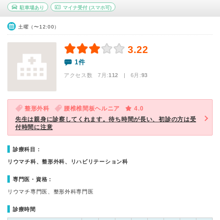
駐車場あり
マイナ受付
(スマホ可)
土曜（〜12:00）
3.22
1件
アクセス数 7月:
112
| 6月:
93
整形外科
腰椎椎間板ヘルニア
4.0
先生は親身に診察してくれます。待ち時間が長い、初診の方は受
付時間に注意
診療科目：
リウマチ科、整形外科、リハビリテーション科
専門医・資格：
リウマチ専門医、整形外科専門医
診療時間