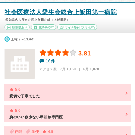
社会医療法人愛生会総合上飯田第一病院
愛知県名古屋市北区上飯田北町（上飯田駅）
駐車場あり
電子決済可
マイナ受付
(スマホ可)
土曜（〜13:00）
3.81
16件
アクセス数 7月:
1,150
| 6月:
1,078
5.0
親切で丁寧でした
5.0
腕のいい数少ない甲状腺専門医
内科
血便
4.5