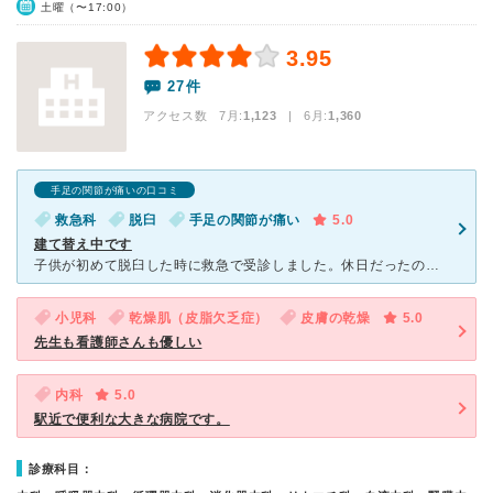
土曜（〜17:00）
3.95
27件
アクセス数 7月:
1,123
| 6月:
1,360
手足の関節が痛いの口コミ
救急科
脱臼
手足の関節が痛い
5.0
建て替え中です
子供が初めて脱臼した時に救急で受診しました。休日だったのですが、あらかじめ電話して病状を説明したところ、すぐ来てくださいと言われ、待ち時間もそんなになく受診することができました。 迅速に対応してくだ
小児科
乾燥肌（皮脂欠乏症）
皮膚の乾燥
5.0
先生も看護師さんも優しい
内科
5.0
駅近で便利な大きな病院です。
診療科目：