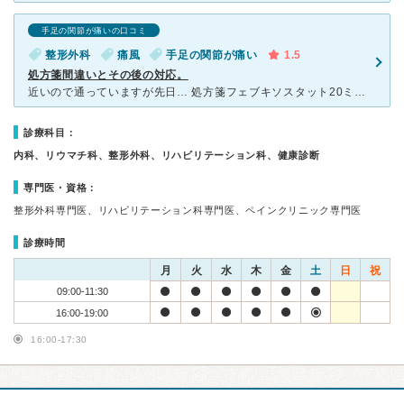
手足の関節が痛いの口コミ
整形外科
痛風
手足の関節が痛い
1.5
処方箋間違いとその後の対応。
近いので通っていますが先日… 処方箋フェブキソスタット20ミリの処方で治療を続けていく、とその時の診察担当医師に言われていたのに その日は処方箋担当の別の医師の確認指示にて、 出てきた処方箋
診療科目：
内科、リウマチ科、整形外科、リハビリテーション科、健康診断
専門医・資格：
整形外科専門医、リハビリテーション科専門医、ペインクリニック専門医
診療時間
月
火
水
木
金
土
日
祝
09:00-11:30
16:00-19:00
16:00-17:30