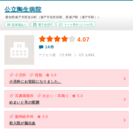
公立陶生病院
愛知県瀬戸市西追分町（瀬戸市役所前駅、新瀬戸駅（瀬戸市駅））
駐車場あり
電子決済可
マイナ受付
(スマホ可)
4.07
14件
アクセス数 7月:
970
| 6月:
1,051
小児科
発熱
5.0
小児科にお世話になりました。
耳鼻咽喉科
めまい・耳鳴り
5.0
めまいと耳の変調
脳神経外科
5.0
初入院が脳出血