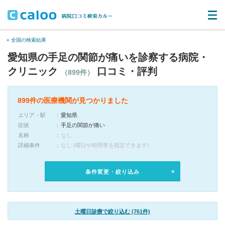
« 全国の検索結果
愛知県の手足の関節が痛いを診察する病院・
クリニック
口コミ・評判
（899件）
899件の医療機関が見つかりました
エリア・駅
愛知県
症状
手足の関節が痛い
名称
なし
詳細条件
なし (曜日や時間帯を指定できます)
条件変更・絞り込み
土曜日診療で絞り込む (761件)