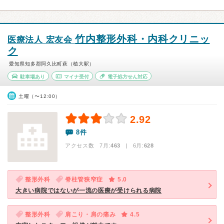
竹内整形外科・内科クリニッ
医療法人 宏友会
ク
愛知県知多郡阿久比町萩（植大駅）
駐車場あり
マイナ受付
電子処方せん対応
土曜（〜12:00）
2.92
8件
アクセス数 7月:
463
| 6月:
628
整形外科
脊柱管狭窄症
5.0
大きい病院ではないが一流の医療が受けられる病院
整形外科
肩こり・肩の痛み
4.5