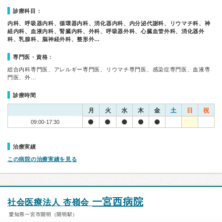
診療科目：
内科、呼吸器内科、循環器内科、消化器内科、内分泌代謝科、リウマチ科、神
経内科、血液内科、腎臓内科、外科、呼吸器外科、心臓血管外科、消化器外
科、乳腺科、脳神経外科、整形外…
専門医・資格：
総合内科専門医、アレルギー専門医、リウマチ専門医、感染症専門医、血液専
門医、外…
診療時間
月
火
水
木
金
土
日
祝
09:00-17:30
治療実績
この病院の治療実績を見る
一宮西病院
社会医療法人 杏嶺会
愛知県一宮市開明（開明駅）