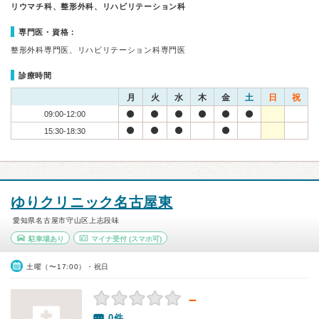
リウマチ科、整形外科、リハビリテーション科
専門医・資格：
整形外科専門医、リハビリテーション科専門医
診療時間
月
火
水
木
金
土
日
祝
09:00-12:00
15:30-18:30
ゆりクリニック名古屋東
愛知県名古屋市守山区上志段味
駐車場あり
マイナ受付
(スマホ可)
土曜（〜17:00）・祝日
－
0件