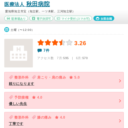
秋田病院
医療法人
愛知県知立市宝（知立駅、一ツ木駅、三河知立駅）
駐車場あり
電子決済可
マイナ受付
(スマホ可)
女医在籍
土曜（〜12:00）
3.26
7件
アクセス数 7月:
595
| 6月:
570
整形外科
肩こり・肩の痛み
5.0
頼りになります
予防接種
4.0
優しい先生
整形外科
膝の痛み
4.0
丁寧です