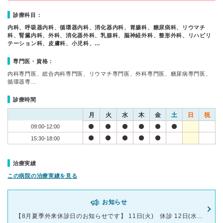
診療科目：
内科、呼吸器内科、循環器内科、消化器内科、胃腸科、糖尿病科、リウマチ
科、腎臓内科、外科、消化器外科、乳腺科、脳神経外科、整形外科、リハビリ
テーション科、皮膚科、小児科、…
専門医・資格：
内科専門医、総合内科専門医、リウマチ専門医、外科専門医、糖尿病専門医、
循環器専…
診療時間
月
火
水
木
金
土
日
祝
09:00-12:00
15:30-18:00
治療実績
この病院の治療実績を見る
お知らせ
【8月夏季外来休診日のお知らせです】 11日(火) 休診 12日(水...