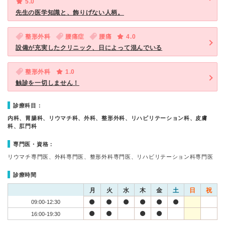
5.0
先生の医学知識と、飾りげない人柄。
整形外科
腰痛症
腰痛
4.0
設備が充実したクリニック、日によって混んでいる
整形外科
1.0
触診を一切しません！
診療科目：
内科、胃腸科、リウマチ科、外科、整形外科、リハビリテーション科、皮膚
科、肛門科
専門医・資格：
リウマチ専門医、外科専門医、整形外科専門医、リハビリテーション科専門医
診療時間
月
火
水
木
金
土
日
祝
09:00-12:30
16:00-19:30