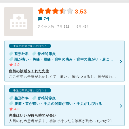
3.53
7件
アクセス数 7月:
362
| 6月:
464
手足の関節が痛いの口コミ
整形外科
脊椎関節炎
頭が痛い・胸痛・腰痛・背中の痛み・背中の曲がり・肩こり・肩の痛み・首が痛い・手足の関節が痛い・手足が痛い（関節を除く）・手足がしびれる・股関節の痛み
4.0
病気の診断をくれた先生
ここ何年も全身がおかしくて、痛い。 喉もつまるし、体が疲れ、力が出ない。 色々な整形外科に行ったが、ストレートネックだとか、筋肉が弱いからだとか、正確な診断名をくれませんでした。 ドクターショッ
手足の関節が痛いの口コミ
整形外科
脊椎関節炎
腰痛・首が痛い・手足の関節が痛い・手足がしびれる
4.0
先生はいいが待ち時間が長い
人気のため患者が多く、初診で行ったら診察が終わったのが21時をすぎていました。午後開始して15分後に受付したのに、です。 看護師さんが問診しにくるので掛けてお待ちくださいと言われてから1時間くらい待