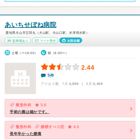
あいちせぼね病院
愛知県犬山市五郎丸（犬山駅、犬山口駅、木津用水駅）
駐車場あり
マイナ受付
女医在籍
土曜（〜16:00）
朝（8:00〜）
2.44
5件
アクセス数 7月:
4,989
| 6月:
5,409
整形外科
5.0
手術の腕は確かです。
整形外科
腰椎すべり症
4.5
長年辛かった腰痛