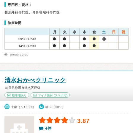
専門医・資格：
整形外科専門医、耳鼻咽喉科専門医
診療時間
月
火
水
木
金
土
日
祝
09:30-12:30
14:00-17:30
09:00-12:00
清水おかべクリニック
静岡県静岡市清水区押切
駐車場あり
マイナ受付
(スマホ可)
土曜（〜13:00）
朝（8:30〜）
3.87
4件