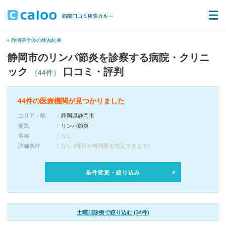
« 静岡県全体の検索結果
静岡市のリンパ節炎を診察する病院・クリニ
ック
口コミ・評判
（44件）
44件の医療機関が見つかりました
エリア・駅
静岡県静岡市
病気
リンパ節炎
名称
なし
詳細条件
なし (曜日や時間帯を指定できます)
条件変更・絞り込み
土曜日診療で絞り込む (34件)