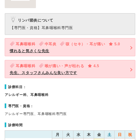
リンパ節炎について
【専門医・資格】
耳鼻咽喉科専門医
耳鼻咽喉科
中耳炎
咳（セキ）・耳が痛い
5.0
慣れると気さくな先生
耳鼻咽喉科
喉が痛い・声が枯れる
4.5
先生、スタッフさんみんな良い方です
診療科目：
アレルギー科、耳鼻咽喉科
専門医・資格：
アレルギー専門医、耳鼻咽喉科専門医
診療時間
月
火
水
木
金
土
日
祝