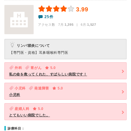
3.99
25件
アクセス数 7月:
1,395
| 6月:
1,527
リンパ節炎について
【専門医・資格】
耳鼻咽喉科専門医
外科
胃がん
5.0
私の命を救ってくれた、すばらしい病院です！
小児科
発達障害
5.0
小児科
産婦人科
5.0
とてもいい病院でした。
診療科目：