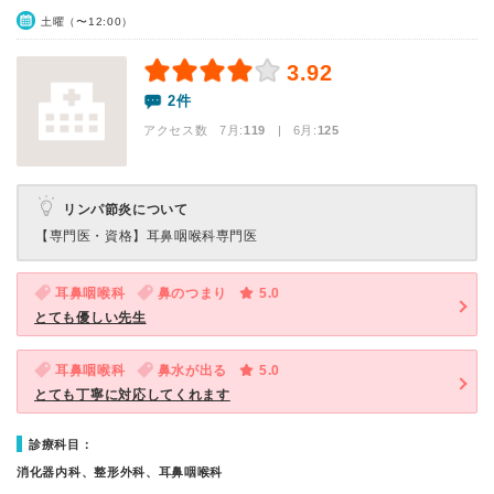
土曜（〜12:00）
3.92
2件
アクセス数 7月:
119
| 6月:
125
リンパ節炎について
【専門医・資格】
耳鼻咽喉科専門医
耳鼻咽喉科
鼻のつまり
5.0
とても優しい先生
耳鼻咽喉科
鼻水が出る
5.0
とても丁寧に対応してくれます
診療科目：
消化器内科、整形外科、耳鼻咽喉科