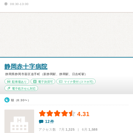
08:30-13:00
静岡赤十字病院
静岡県静岡市葵区追手町（新静岡駅、静岡駅、日吉町駅）
駐車場あり
電子決済可
マイナ受付
(スマホ可)
電子処方せん対応
朝（8:30〜）
4.31
12件
アクセス数 7月:
1,325
| 6月:
1,588