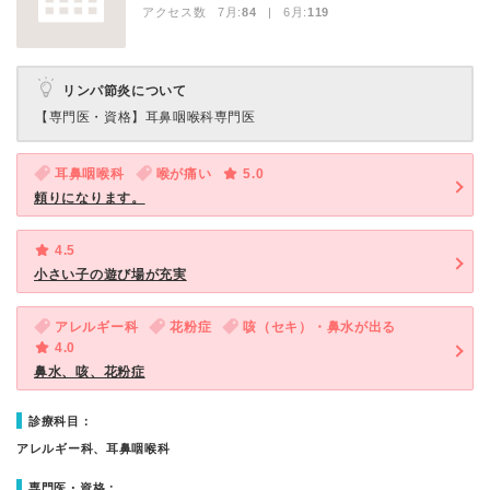
アクセス数 7月:
84
| 6月:
119
リンパ節炎について
【専門医・資格】
耳鼻咽喉科専門医
耳鼻咽喉科
喉が痛い
5.0
頼りになります。
4.5
小さい子の遊び場が充実
アレルギー科
花粉症
咳（セキ）・鼻水が出る
4.0
鼻水、咳、花粉症
診療科目：
アレルギー科、耳鼻咽喉科
専門医・資格：