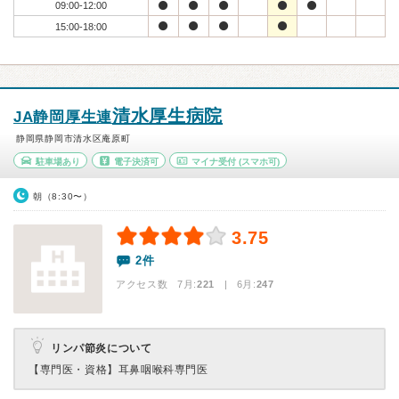
09:00-12:00
15:00-18:00
清水厚生病院
JA静岡厚生連
静岡県静岡市清水区庵原町
駐車場あり
電子決済可
マイナ受付
(スマホ可)
朝（8:30〜）
3.75
2件
アクセス数 7月:
221
| 6月:
247
リンパ節炎について
【専門医・資格】
耳鼻咽喉科専門医