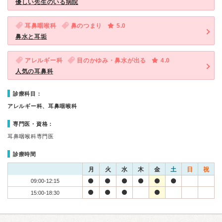
優しい先生のいる病院
耳鼻咽喉科
鼻のつまり
5.0
鼻水と耳垢
アレルギー科
目のかゆみ・鼻水が出る
4.0
人気の耳鼻科
診療科目：
アレルギー科、耳鼻咽喉科
専門医・資格：
耳鼻咽喉科専門医
診療時間
月
火
水
木
金
土
日
祝
09:00-12:15
15:00-18:30