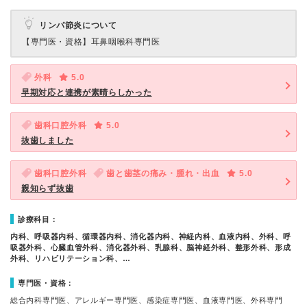
リンパ節炎について
【専門医・資格】
耳鼻咽喉科専門医
外科
5.0
早期対応と連携が素晴らしかった
歯科口腔外科
5.0
抜歯しました
歯科口腔外科
歯と歯茎の痛み・腫れ・出血
5.0
親知らず抜歯
診療科目：
内科、呼吸器内科、循環器内科、消化器内科、神経内科、血液内科、外科、呼
吸器外科、心臓血管外科、消化器外科、乳腺科、脳神経外科、整形外科、形成
外科、リハビリテーション科、…
専門医・資格：
総合内科専門医、アレルギー専門医、感染症専門医、血液専門医、外科専門