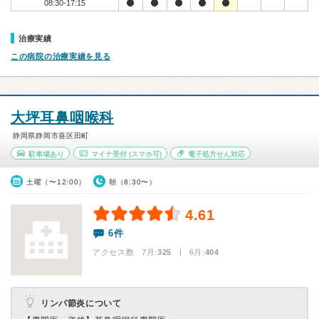
08:30-17:15
治療実績
この病院の治療実績を見る
大坪耳鼻咽喉科
静岡県静岡市葵区田町
駐車場あり
マイナ受付
(スマホ可)
電子処方せん対応
土曜（〜12:00）
朝（8:30〜）
4.61
6件
アクセス数 7月:
325
| 6月:
404
リンパ節炎について