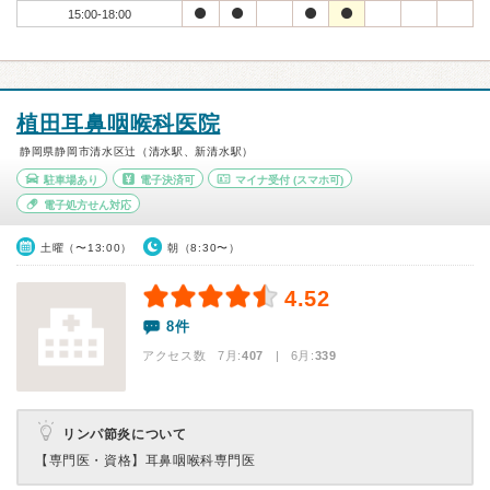
15:00-18:00
植田耳鼻咽喉科医院
静岡県静岡市清水区辻（清水駅、新清水駅）
駐車場あり
電子決済可
マイナ受付
(スマホ可)
電子処方せん対応
土曜（〜13:00）
朝（8:30〜）
4.52
8件
アクセス数 7月:
407
| 6月:
339
リンパ節炎について
【専門医・資格】
耳鼻咽喉科専門医