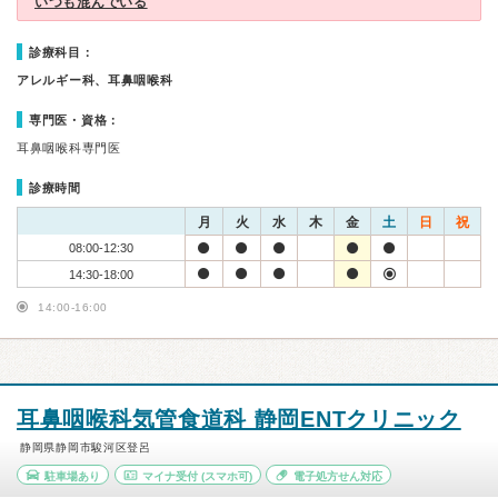
いつも混んでいる
診療科目：
アレルギー科、耳鼻咽喉科
専門医・資格：
耳鼻咽喉科専門医
診療時間
月
火
水
木
金
土
日
祝
08:00-12:30
14:30-18:00
14:00-16:00
耳鼻咽喉科気管食道科 静岡ENTクリニック
静岡県静岡市駿河区登呂
駐車場あり
マイナ受付
(スマホ可)
電子処方せん対応