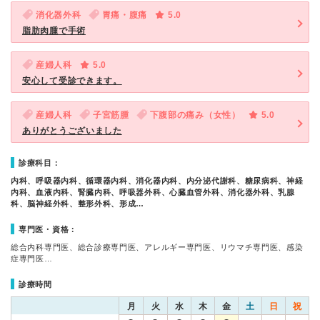
消化器外科
胃痛・腹痛
5.0
脂肪肉腫で手術
産婦人科
5.0
安心して受診できます。
産婦人科
子宮筋腫
下腹部の痛み（女性）
5.0
ありがとうございました
診療科目：
内科、呼吸器内科、循環器内科、消化器内科、内分泌代謝科、糖尿病科、神経
内科、血液内科、腎臓内科、呼吸器外科、心臓血管外科、消化器外科、乳腺
科、脳神経外科、整形外科、形成…
専門医・資格：
総合内科専門医、総合診療専門医、アレルギー専門医、リウマチ専門医、感染
症専門医…
診療時間
月
火
水
木
金
土
日
祝