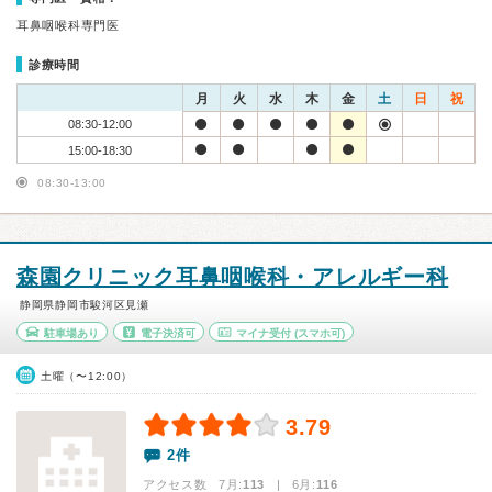
耳鼻咽喉科専門医
診療時間
月
火
水
木
金
土
日
祝
08:30-12:00
15:00-18:30
08:30-13:00
森園クリニック耳鼻咽喉科・アレルギー科
静岡県静岡市駿河区見瀬
駐車場あり
電子決済可
マイナ受付
(スマホ可)
土曜（〜12:00）
3.79
2件
アクセス数 7月:
113
| 6月:
116