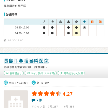
耳鼻咽喉科専門医
診療時間
月
火
水
木
金
土
日
祝
08:30-12:00
14:30-18:00
08:30-13:00
長島耳鼻咽喉科医院
静岡県静岡市駿河区池田（東静岡駅）
駐車場あり
マイナ受付
(スマホ可)
電子処方せん対応
土曜（〜18:30）
朝（8:30〜）
4.27
7件
アクセス数 7月:
287
| 6月:
384