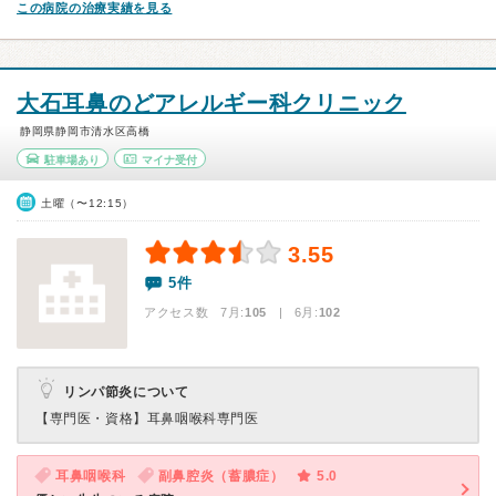
この病院の治療実績を見る
大石耳鼻のどアレルギー科クリニック
静岡県静岡市清水区高橋
駐車場あり
マイナ受付
土曜（〜12:15）
3.55
5件
アクセス数 7月:
105
| 6月:
102
リンパ節炎について
【専門医・資格】
耳鼻咽喉科専門医
耳鼻咽喉科
副鼻腔炎（蓄膿症）
5.0