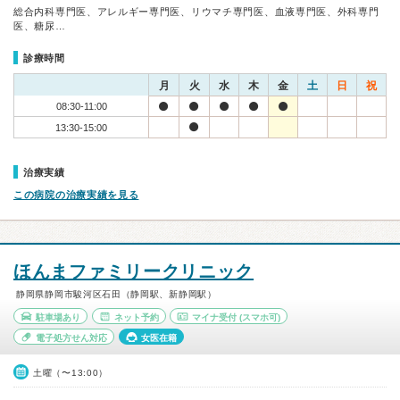
総合内科専門医、アレルギー専門医、リウマチ専門医、血液専門医、外科専門
医、糖尿…
診療時間
月
火
水
木
金
土
日
祝
08:30-11:00
13:30-15:00
治療実績
この病院の治療実績を見る
ほんまファミリークリニック
静岡県静岡市駿河区石田（静岡駅、新静岡駅）
駐車場あり
ネット予約
マイナ受付
(スマホ可)
電子処方せん対応
女医在籍
土曜（〜13:00）