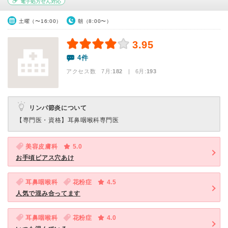
電子処方せん対応
土曜（〜16:00）
朝（8:00〜）
3.95
4件
アクセス数 7月:
182
| 6月:
193
リンパ節炎について
【専門医・資格】
耳鼻咽喉科専門医
美容皮膚科
5.0
お手頃ピアス穴あけ
耳鼻咽喉科
花粉症
4.5
人気で混み合ってます
耳鼻咽喉科
花粉症
4.0