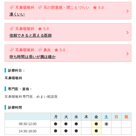
耳鼻咽喉科
耳の閉塞感・聞こえづらい
5.0
凄くいい
耳鼻咽喉科
5.0
信頼できると思える医師
耳鼻咽喉科
鼻炎
5.0
待ち時間は長いが腕は確か
診療科目：
耳鼻咽喉科
専門医・資格：
耳鼻咽喉科専門医、めまい相談医
診療時間
月
火
水
木
金
土
日
祝
08:30-12:00
14:30-18:00