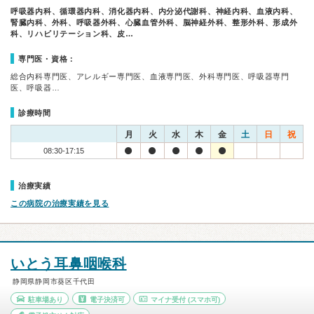
呼吸器内科、循環器内科、消化器内科、内分泌代謝科、神経内科、血液内科、
腎臓内科、外科、呼吸器外科、心臓血管外科、脳神経外科、整形外科、形成外
科、リハビリテーション科、皮…
専門医・資格：
総合内科専門医、アレルギー専門医、血液専門医、外科専門医、呼吸器専門
医、呼吸器…
診療時間
月
火
水
木
金
土
日
祝
08:30-17:15
治療実績
この病院の治療実績を見る
いとう耳鼻咽喉科
静岡県静岡市葵区千代田
駐車場あり
電子決済可
マイナ受付
(スマホ可)