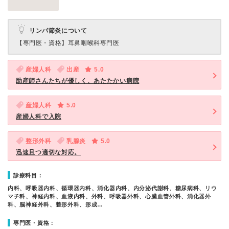
リンパ節炎について
【専門医・資格】
耳鼻咽喉科専門医
産婦人科
出産
5.0
助産師さんたちが優しく、あたたかい病院
産婦人科
5.0
産婦人科で入院
整形外科
乳腺炎
5.0
迅速且つ適切な対応。
診療科目：
内科、呼吸器内科、循環器内科、消化器内科、内分泌代謝科、糖尿病科、リウ
マチ科、神経内科、血液内科、外科、呼吸器外科、心臓血管外科、消化器外
科、脳神経外科、整形外科、形成…
専門医・資格：