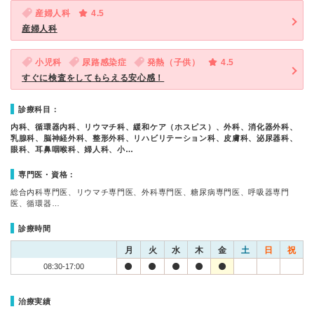
産婦人科
4.5
産婦人科
小児科
尿路感染症
発熱（子供）
4.5
すぐに検査をしてもらえる安心感！
診療科目：
内科、循環器内科、リウマチ科、緩和ケア（ホスピス）、外科、消化器外科、
乳腺科、脳神経外科、整形外科、リハビリテーション科、皮膚科、泌尿器科、
眼科、耳鼻咽喉科、婦人科、小…
専門医・資格：
総合内科専門医、リウマチ専門医、外科専門医、糖尿病専門医、呼吸器専門
医、循環器…
診療時間
月
火
水
木
金
土
日
祝
08:30-17:00
治療実績