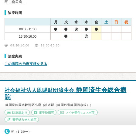
医、糖尿病…
診療時間
月
火
水
木
金
土
日
祝
08:30-11:30
13:30-16:00
08:30-16:00
13:00-15:30
治療実績
この病院の治療実績を見る
静岡済生会総合病
社会福祉法人恩賜財団済生会
院
静岡県静岡市駿河区小鹿（柚木駅（静岡鉄道静岡清水線））
駐車場あり
電子決済可
マイナ受付
(スマホ可)
電子処方せん対応
朝（8:30〜）