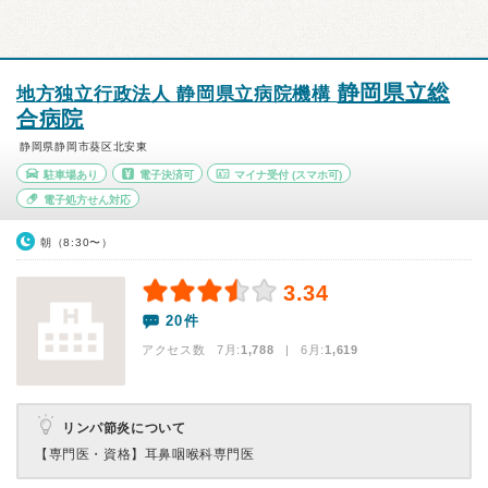
静岡県立総
地方独立行政法人 静岡県立病院機構
合病院
静岡県静岡市葵区北安東
駐車場あり
電子決済可
マイナ受付
(スマホ可)
電子処方せん対応
朝（8:30〜）
3.34
20件
アクセス数 7月:
1,788
| 6月:
1,619
リンパ節炎について
【専門医・資格】
耳鼻咽喉科専門医