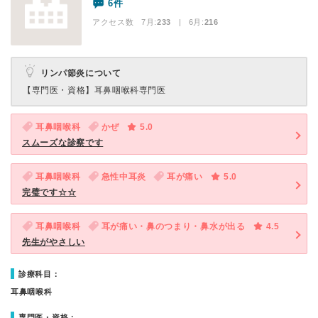
6件
アクセス数 7月:
233
| 6月:
216
リンパ節炎について
【専門医・資格】
耳鼻咽喉科専門医
耳鼻咽喉科
かぜ
5.0
スムーズな診察です
耳鼻咽喉科
急性中耳炎
耳が痛い
5.0
完璧です☆☆
耳鼻咽喉科
耳が痛い・鼻のつまり・鼻水が出る
4.5
先生がやさしい
診療科目：
耳鼻咽喉科
専門医・資格：