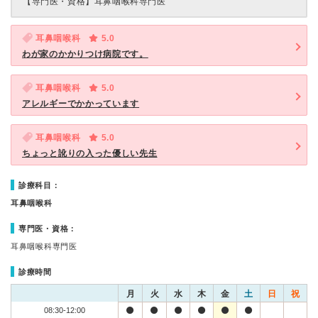
【専門医・資格】
耳鼻咽喉科専門医
耳鼻咽喉科
5.0
わが家のかかりつけ病院です。
耳鼻咽喉科
5.0
アレルギーでかかっています
耳鼻咽喉科
5.0
ちょっと訛りの入った優しい先生
診療科目：
耳鼻咽喉科
専門医・資格：
耳鼻咽喉科専門医
診療時間
月
火
水
木
金
土
日
祝
08:30-12:00