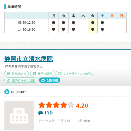
診療時間
月
火
水
木
金
土
日
祝
08:30-12:30
14:30-18:30
静岡市立清水病院
静岡県静岡市清水区宮加三
駐車場あり
電子決済可
マイナ受付
(スマホ可)
電子処方せん対応
女医在籍
朝（8:30〜）
4.20
13件
アクセス数 7月:
766
| 6月:
840