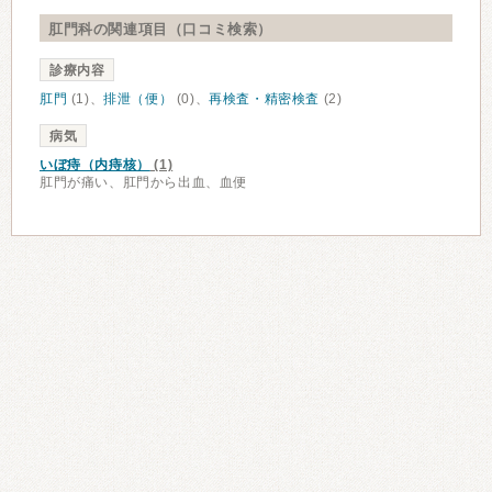
肛門科の関連項目（口コミ検索）
診療内容
肛門
(1)、
排泄（便）
(0)、
再検査・精密検査
(2)
病気
いぼ痔（内痔核）
(1)
肛門が痛い、肛門から出血、血便