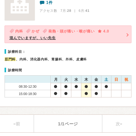
1件
アクセス数 7月:
28
| 6月:
41
内科
かぜ
発熱・頭が痛い・喉が痛い
4.0
混んでいますが、いい先生
診療科目：
肛門科
、内科、消化器内科、胃腸科、外科、皮膚科
診療時間
月
火
水
木
金
土
日
祝
08:30-12:30
15:00-18:30
«前
1/1ページ
次»