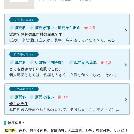
肛門科の口コミ
肛門科
肛門が痛い・肛門から出血
4.5
近所で評判の肛門科の先生です
[症状・来院理由] 主人が、長年、痔を宿っていたようで、ある日、仕事もできないほど痛みが走り、 病院の門をたたくことにしました。 [医師の診断・治療法] 先生は、とても気さくな方で感じがよ
肛門科の口コミ
肛門科
いぼ痔（内痔核）
肛門から出血
4.0
とても行きやすい病院でした。
個人病院としては、規模も大きく、立派な作りでした。 それでも、広めの待合室は、診療時間はいつも満員状態で、通院には駅からそれなりに距離があるので車で通っているのですが、駐車場もけっこう満車に近い状態
肛門科の口コミ
肛門科
肛門が痛い
3.5
優しい先生
肛門周辺の褥瘡を痔と勘違いして、受診しました。本人（父）にとりましては恥ずかしい受診だったと思いますが、先生の優しそうなお人柄と看護師さんの体位変換によって難なく「痔ではなくて褥瘡で、薬で治ります」と
診療科目：
肛門科
、内科、消化器内科、腎臓内科、人工透析、外科、整形外科、リハビリ