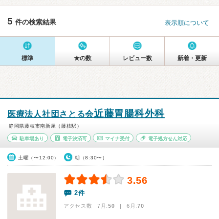
5
件の検索結果
表示順について
標準
★の数
レビュー数
新着・更新
近藤胃腸科外科
医療法人社団さとる会
静岡県藤枝市南新屋（藤枝駅）
駐車場あり
電子決済可
マイナ受付
電子処方せん対応
土曜（〜12:00）
朝（8:30〜）
3.56
2件
アクセス数 7月:
50
| 6月:
70