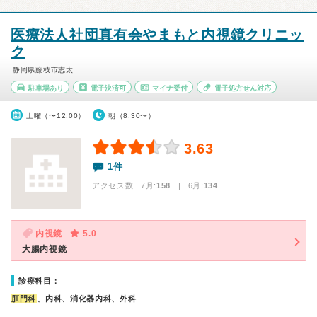
医療法人社団真有会やまもと内視鏡クリニッ
ク
静岡県藤枝市志太
駐車場あり
電子決済可
マイナ受付
電子処方せん対応
土曜（〜12:00）
朝（8:30〜）
3.63
1件
アクセス数 7月:
158
| 6月:
134
内視鏡
5.0
大腸内視鏡
診療科目：
肛門科
、内科、消化器内科、外科