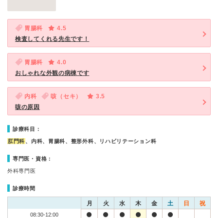
胃腸科
4.5
検査してくれる先生です！
胃腸科
4.0
おしゃれな外観の病棟です
内科
咳（セキ）
3.5
咳の原因
診療科目：
肛門科
、内科、胃腸科、整形外科、リハビリテーション科
専門医・資格：
外科専門医
診療時間
月
火
水
木
金
土
日
祝
08:30-12:00