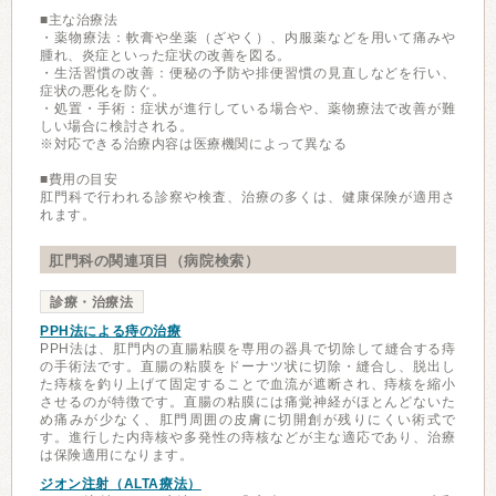
■主な治療法
・薬物療法：軟膏や坐薬（ざやく）、内服薬などを用いて痛みや
腫れ、炎症といった症状の改善を図る。
・生活習慣の改善：便秘の予防や排便習慣の見直しなどを行い、
症状の悪化を防ぐ。
・処置・手術：症状が進行している場合や、薬物療法で改善が難
しい場合に検討される。
※対応できる治療内容は医療機関によって異なる
■費用の目安
肛門科で行われる診察や検査、治療の多くは、健康保険が適用さ
れます。
肛門科の関連項目（病院検索）
診療・治療法
PPH法による痔の治療
PPH法は、肛門内の直腸粘膜を専用の器具で切除して縫合する痔
の手術法です。直腸の粘膜をドーナツ状に切除・縫合し、脱出し
た痔核を釣り上げて固定することで血流が遮断され、痔核を縮小
させるのが特徴です。直腸の粘膜には痛覚神経がほとんどないた
め痛みが少なく、肛門周囲の皮膚に切開創が残りにくい術式で
す。進行した内痔核や多発性の痔核などが主な適応であり、治療
は保険適用になります。
ジオン注射（ALTA療法）