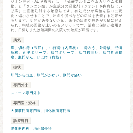
ジオン注射（ALTA療法）は、「硫酸アルミニウムカリウム水和
物」と「タンニン酸」が主成分の硬化剤（ジオン）を内痔核（い
ぼ痔）に直接注射する治療法です。有効成分が痔核を強力に硬
化・縮小させることで、出血や脱出などの症状を改善する効果が
あります。切開が必要ないため、術後の出血や痛みが大幅に抑え
られ、術後の回復が速いのもメリットです。治療は保険が適用さ
れ、日帰りまたは短期間の入院での治療が可能です。
病気
痔
、
切れ痔（裂肛）
、
いぼ痔（内痔核）
、
痔ろう
、
外痔核
、
嵌頓
痔核
、
直腸ポリープ
、
肛門ポリープ
、
肛門掻痒症
、
肛門周囲膿
瘍
、
肛門がん
、
いぼ痔（痔核）
症状
肛門から出血
、
肛門がかゆい
、
肛門が痛い
専門外来
ストーマ専門外来
専門医・資格
大腸肛門病専門医
、
消化器病専門医
診療科目
消化器内科
、
消化器外科