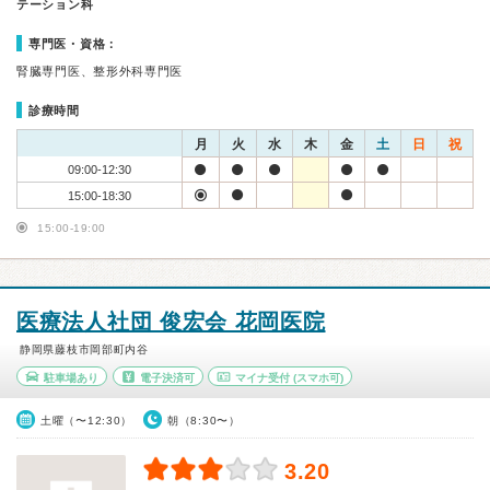
テーション科
専門医・資格：
腎臓専門医、整形外科専門医
診療時間
月
火
水
木
金
土
日
祝
09:00-12:30
15:00-18:30
15:00-19:00
医療法人社団 俊宏会 花岡医院
静岡県藤枝市岡部町内谷
駐車場あり
電子決済可
マイナ受付
(スマホ可)
土曜（〜12:30）
朝（8:30〜）
3.20