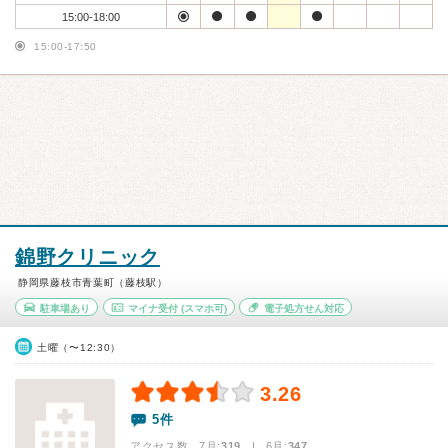
15:00-18:00
15:00-17:50
錦野クリニック
静岡県藤枝市青葉町（藤枝駅）
駐車場あり
マイナ受付
(スマホ可)
電子処方せん対応
土曜（〜12:30）
3.26
5件
アクセス数 7月:
319
| 6月:
347