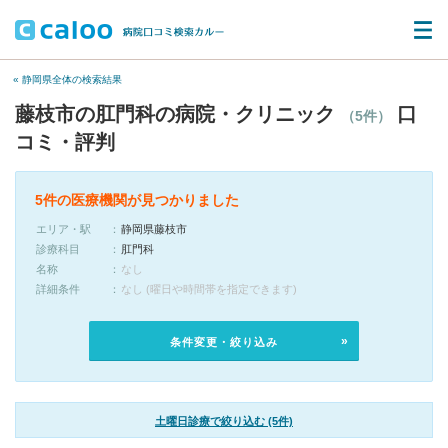
« 静岡県全体の検索結果
藤枝市の肛門科の病院・クリニック
口
（5件）
コミ・評判
5件の医療機関が見つかりました
エリア・駅
静岡県藤枝市
診療科目
肛門科
名称
なし
詳細条件
なし (曜日や時間帯を指定できます)
条件変更・絞り込み
土曜日診療で絞り込む (5件)