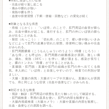
■早めに受診したい症状
・出血が繰り返し起こる
・痛みや腫れが強い
・発熱や膿を伴う
・血便や排便習慣（下痢・便秘・回数など）の変化が続く
■対象となる主な疾患
・痔核（じかく）：「いぼ痔」のことで、肛門周辺の血管が膨ら
み、出血や腫れが起こる。進行すると、肛門の外にいぼ状の膨ら
みが出ることがある。
・裂肛（れっこう）：「切れ痔」のことで、硬い便や強いいきみ
などによって肛門の皮膚が切れた状態。排便時に強い痛みや出血
がみられる。
・肛門周囲膿瘍（こうもんしゅういのうよう）/痔瘻（じろう）：
「あな痔」とも呼ばれ、肛門周囲の細菌感染が原因。激しい痛
み、腫れ、発熱（38℃～）を伴い、膿が溜まる。感染が長引く
と、膿のトンネル「痔瘻」ができることがある。
・直腸脱・肛門脱：直腸や肛門の組織が肛門の外へ出てくる病
気。本人的に「いぼ痔」と自覚しやすいので、検査での判別が望
ましい。
・大腸・直腸の病気：大腸ポリープや大腸がん、直腸がんが原因
でも、痔と同じような症状（出血や血便など）がみられる。
■対応する主な検査
・視診・触診：肛門周辺の状態を見たり触ったりして確認する。
・肛門鏡検査：専用の器具を使い、肛門の内部を観察する。
・大腸内視鏡検査（大腸カメラ）：大腸や直腸の内部を観察し、
出血・血便などの原因を調べる。