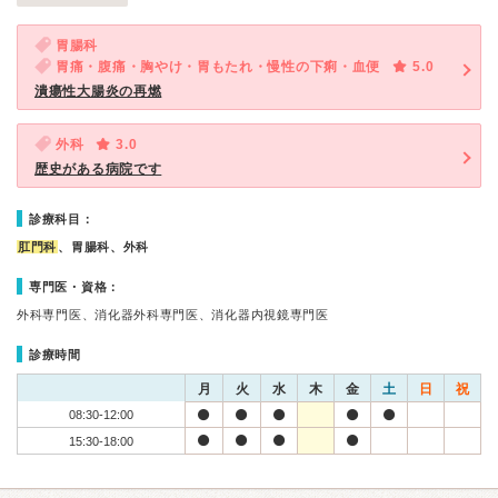
胃腸科
胃痛・腹痛・胸やけ・胃もたれ・慢性の下痢・血便
5.0
潰瘍性大腸炎の再燃
外科
3.0
歴史がある病院です
診療科目：
肛門科
、胃腸科、外科
専門医・資格：
外科専門医、消化器外科専門医、消化器内視鏡専門医
診療時間
月
火
水
木
金
土
日
祝
08:30-12:00
15:30-18:00