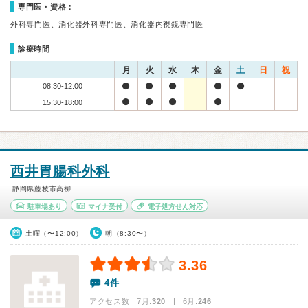
専門医・資格：
外科専門医、消化器外科専門医、消化器内視鏡専門医
診療時間
月
火
水
木
金
土
日
祝
08:30-12:00
15:30-18:00
西井胃腸科外科
静岡県藤枝市高柳
駐車場あり
マイナ受付
電子処方せん対応
土曜（〜12:00）
朝（8:30〜）
3.36
4件
アクセス数 7月:
320
| 6月:
246